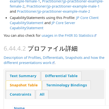
example-female-1
,
Practitioner/jp-practitioner-example-
female-2
,
Practitioner/jp-practitioner-example-male-1
and
Practitioner/jp-practitioner-example-male-2
CapabilityStatements using this Profile:
JP Core Client
CapabilityStatement
and
JP Core Server
CapabilityStatement
You can also check for
usages in the FHIR IG Statistics
プロファイル詳細
Description of Profiles, Differentials, Snapshots and how the
different presentations work
.
Text Summary
Differential Table
Snapshot Table
Terminology Bindings
Constraints
All
Name