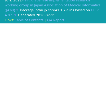
IG © 2022+
FHIR Japanese implementation research
working group in Japan Association of Medical Informatics
(JAMI)
. Package jpfhir.jp.core#1.1.2-clins based on
FHIR
4.0.1
. Generated
2026-02-15
Links:
Table of Contents
|
QA Report