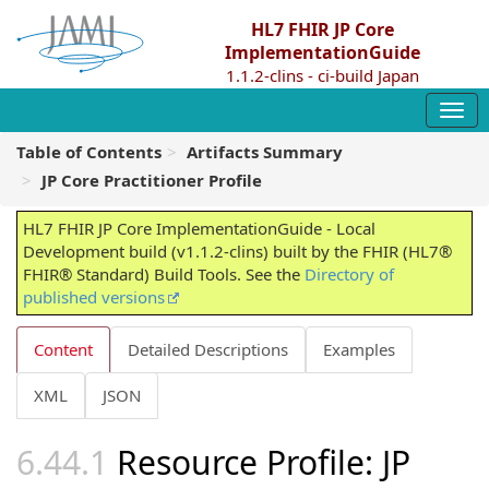
HL7 FHIR JP Core
ImplementationGuide
1.1.2-clins - ci-build Japan
Table of Contents
Artifacts Summary
JP Core Practitioner Profile
HL7 FHIR JP Core ImplementationGuide - Local
Development build (v1.1.2-clins) built by the FHIR (HL7®
FHIR® Standard) Build Tools. See the
Directory of
published versions
Content
Detailed Descriptions
Examples
XML
JSON
Resource Profile: JP