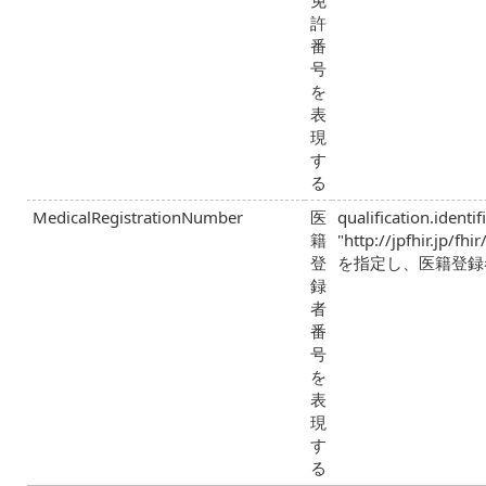
許
番
号
を
表
現
す
る
MedicalRegistrationNumber
医
qualification.identif
籍
"http://jpfhir.jp/f
登
を指定し、医籍登録者
録
者
番
号
を
表
現
す
る