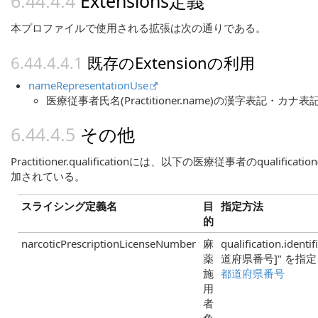
Extensions定義
本プロファイルで使用される拡張は次の通りである。
既存のExtensionの利用
nameRepresentationUse
医療従事者氏名(Practitioner.name)の漢字表記・
その他
Practitioner.qualificationには、以下の医療従事者のqua
加されている。
スライシング定義名
目
指定方法
的
narcoticPrescriptionLicenseNumber
麻
qualification.ident
薬
道府県番号]" を指
施
都道府県番号
用
者
免