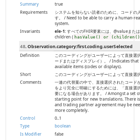
Summary
true
Requirements
システムを知らない読者のために、コードの
す。 / Need to be able to carry a human-rea
system.
Invariants
ele-1
: すべてのFHIR要素には、@valueまたは子要素が必
children (
hasValue() or (children(
48
. Observation.category:first.coding.userSelected
Definition
このコーディングがユーザーによって直接選
ードまたはディスプレイ）。 / Indicates that this codi
available items (codes or displays).
Short
このコーディングがユーザーによって直接選択された場合 / If 
Comments
一連の代替案の中で、直接選択されたコード
をより完全に明確にするためには、「直接選
要になる場合があります。 / Amongst a set of altern
starting point for new translations. There i
and trading partner agreement may be neede
more completely.
Control
0..1
Type
boolean
Is Modifier
false