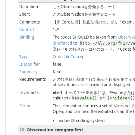
Definition
このObservationを分類するコード
Short
このObservationを分類するコード
Comments
【JP Core仕様】基底仕様のカテゴリ「exa
Control
1..*
Binding
The codes SHOULD be taken from
Observa
(
preferred
to
http://hl7.org/fhir/V
高レベルの観測カテゴリのコード。 / Codes for high 
Type
CodeableConcept
Is Modifier
false
Summary
false
Requirements
どの観測値が取得されて表示されるかをフィルタリングす
observations are retrieved and displayed.
Invariants
ele-1
: すべてのFHIR要素には、@valueまたは子要素が必
children (
hasValue() or (children(
Slicing
This element introduces a set of slices on
O
Open, and can be differentiated using the f
value @ coding.system
28
. Observation.category:first