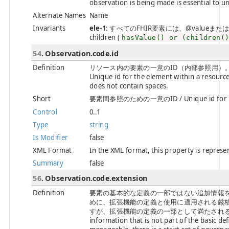
observation is being made is essential to 
Alternate Names
Name
Invariants
ele-1
: すべてのFHIR要素には、@valueまたは子要素が必
children (
hasValue() or (children(
54
. Observation.code.id
Definition
リソース内の要素の一意のID（内部参照用）
Unique id for the element within a resource 
does not contain spaces.
Short
要素間参照のための一意のID / Unique id for inte
Control
0..1
Type
string
Is Modifier
false
XML Format
In the XML format, this property is represen
Summary
false
56
. Observation.code.extension
Definition
要素の基本的な定義の一部ではない追加情報
めに、拡張機能の定義と使用に適用される厳
すが、拡張機能の定義の一部として満たされる一連の要件があ
information that is not part of the basic de