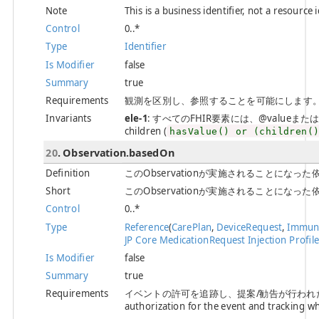
Note
This is a business identifier, not a resource 
Control
0..*
Type
Identifier
Is Modifier
false
Summary
true
Requirements
観測を区別し、参照することを可能にします。 / Allows ob
Invariants
ele-1
: すべてのFHIR要素には、@valueまたは子要素が必
children (
hasValue() or (children(
20
. Observation.basedOn
Definition
このObservationが実施されることにな
Short
このObservationが実施されることにな
Control
0..*
Type
Reference
(
CarePlan
,
DeviceRequest
,
Immun
JP Core MedicationRequest Injection Profil
Is Modifier
false
Summary
true
Requirements
イベントの許可を追跡し、提案/勧告が行われたかどう
authorization for the event and tracking