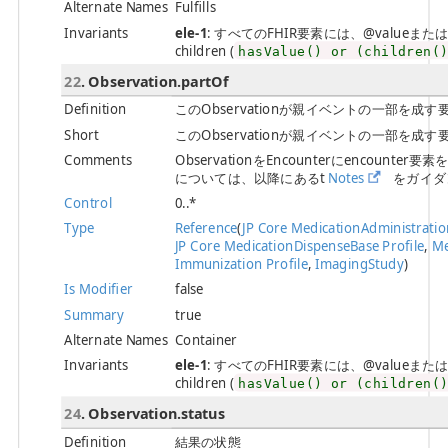
Alternate Names
Fulfills
Invariants
ele-1
: すべてのFHIR要素には、@valueまたは子要素が必
children (
hasValue() or (children(
22
. Observation.partOf
Definition
このObservationが親イベントの一部を
Short
このObservationが親イベントの一部を
Comments
ObservationをEncounterにencoun
については、以降にあるt
Notes
をガイダ
Control
0..*
Type
Reference
(
JP Core MedicationAdministratio
JP Core MedicationDispenseBase Profile
,
Me
Immunization Profile
,
ImagingStudy
)
Is Modifier
false
Summary
true
Alternate Names
Container
Invariants
ele-1
: すべてのFHIR要素には、@valueまたは子要素が必
children (
hasValue() or (children(
24
. Observation.status
Definition
結果の状態