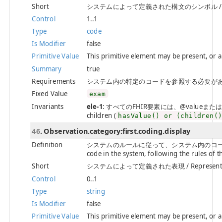
Short
システムによって定義された構文のシンボル / Symbol i
Control
1..1
Type
code
Is Modifier
false
Primitive Value
This primitive element may be present, or 
Summary
true
Requirements
システム内の特定のコードを参照する必要があります。 / Need
Fixed Value
exam
Invariants
ele-1
: すべてのFHIR要素には、@valueまたは子要素が必
children (
hasValue() or (children(
46
. Observation.category:first.coding.display
Definition
システムのルールに従って、システム内のコードの意味の表現。
code in the system, following the rules of t
Short
システムによって定義された表現 / Representation
Control
0..1
Type
string
Is Modifier
false
Primitive Value
This primitive element may be present, or 