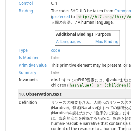
Control
0..1
Binding
The codes SHOULD be taken from
Common
(
preferred
to
http://hl7.org/fhir/V
人間の言語。 / A human language.
Additional Bindings
Purpose
AllLanguages
Max Binding
Type
code
Is Modifier
false
Primitive Value
This primitive element may be present, or 
Summary
false
Invariants
ele-1
: すべてのFHIR要素には、@valueまたは子要素が必
children (
hasValue() or (children(
10
. Observation.text
Definition
リソースの概要を含み、人間へのリソースの
(Narative)。叙述(Narative)はす
(Narative)を読むだけで「臨床的に安全
は、臨床的安全を確保するために、叙述(Narat
human-readable narrative that contains a 
content of the resource to a human. The nar