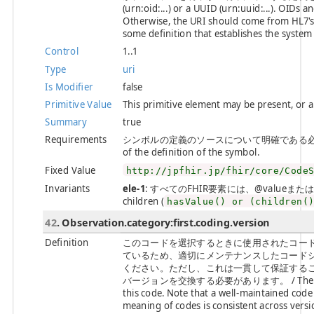
(urn:oid:...) or a UUID (urn:uuid:...). OIDs
Otherwise, the URI should come from HL7's l
some definition that establishes the syste
Control
1..1
Type
uri
Is Modifier
false
Primitive Value
This primitive element may be present, or 
Summary
true
Requirements
シンボルの定義のソースについて明確である必要があります。 
of the definition of the symbol.
Fixed Value
http://jpfhir.jp/fhir/core/Code
Invariants
ele-1
: すべてのFHIR要素には、@valueまたは子要素が必
children (
hasValue() or (children(
42
. Observation.category:first.coding.version
Definition
このコードを選択するときに使用されたコー
ているため、適切にメンテナンスしたコード
ください。ただし、これは一貫して保証する
バージョンを交換する必要があります。 / The version 
this code. Note that a well-maintained cod
meaning of codes is consistent across vers