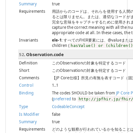
Summary
true
Requirements
用語からのコードは、それらを使用する人間
るとは限りません。または、適切なコードが
完全な意味をキャプチャするために使用されます。 / The c
capture the correct meaning with all the n
appropriate code at all. In these cases, the 
Invariants
ele-1
: すべてのFHIR要素には、@valueまたは子要素が必
children (
hasValue() or (children(
52
. Observation.code
Definition
このObservationの対象を特定するコード
Short
このObservationの対象を特定するコード
Comments
【JP Core仕様】所見の有無を表すコード（
Control
1..1
Binding
The codes SHOULD be taken from
JP Core 
(
preferred
to
http://jpfhir.jp/fhir
Type
CodeableConcept
Is Modifier
false
Summary
true
Requirements
どのような観察が行われているかを知ることは、観察を