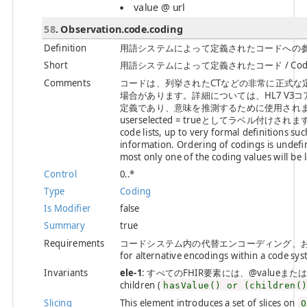
value @ url
58
. Observation.code.coding
Definition
用語システムによって定義されたコードへの参照。 / A refer
Short
用語システムによって定義されたコード / Code defin
Comments
コードは、列挙されたCTなどの非常に正式な
場合があります。詳細については、HL7 V
定義であり、意味を推測するために使用され
userselected = trueとしてラベル付けされます。 / Co
code lists, up to very formal definitions s
information. Ordering of codings is undefi
most only one of the coding values will be 
Control
0..*
Type
Coding
Is Modifier
false
Summary
true
Requirements
コードシステム内の代替エンコーディング、およ
for alternative encodings within a code sys
Invariants
ele-1
: すべてのFHIR要素には、@valueまたは子要素が必
children (
hasValue() or (children(
Slicing
This element introduces a set of slices on
O