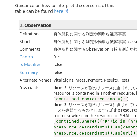
Guidance on how to interpret the contents of this
table can be found
here
0
. Observation
Definition
身体所見に関する測定や簡単な観察事実
Short
身体所見に関する測定や簡単な観察事実（asser
Comments
身体所見に関するObservation（検査測
Control
0..*
Is Modifier
false
Summary
false
Alternate Names
Vital Signs, Measurement, Results, Tests
Invariants
dom-2
: リソースが別のリソースに含まれている
resource is contained in another resource,
(
)
contained.contained.empty()
dom-3
: リソースが別のリソースに含まれて
ースを参照するものとします / If the resource is con
from elsewhere in the resource or SHALL re
(
contained.where((('#'+id in (%r
%resource.descendants().as(canon
%resource.descendants().as(url))