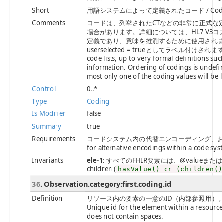
Short
用語システムによって定義されたコード / Code defin
Comments
コードは、列挙されたCTなどの非常に正式な
場合があります。詳細については、HL7 V
定義であり、意味を推測するために使用され
userselected = trueとしてラベル付けされます。 / Co
code lists, up to very formal definitions s
information. Ordering of codings is undefi
most only one of the coding values will be 
Control
0..*
Type
Coding
Is Modifier
false
Summary
true
Requirements
コードシステム内の代替エンコーディング、およ
for alternative encodings within a code sys
Invariants
ele-1
: すべてのFHIR要素には、@valueまたは子要素が必
children (
hasValue() or (children(
36
. Observation.category:first.coding.id
Definition
リソース内の要素の一意のID（内部参照用）
Unique id for the element within a resource 
does not contain spaces.