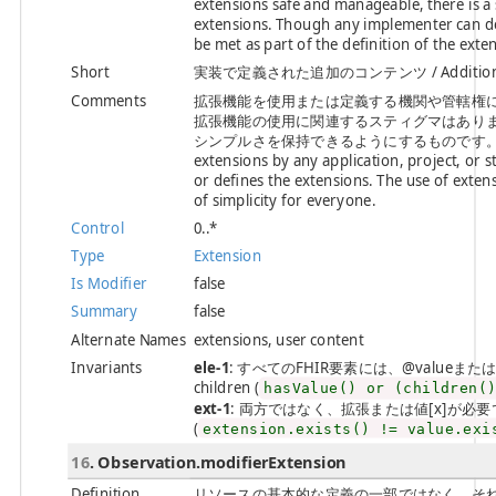
extensions safe and manageable, there is a s
extensions. Though any implementer can def
be met as part of the definition of the exte
Short
実装で定義された追加のコンテンツ / Additional con
Comments
拡張機能を使用または定義する機関や管轄権
拡張機能の使用に関連するスティグマはありま
シンプルさを保持できるようにするものです。 / There can
extensions by any application, project, or st
or defines the extensions. The use of extens
of simplicity for everyone.
Control
0..*
Type
Extension
Is Modifier
false
Summary
false
Alternate Names
extensions, user content
Invariants
ele-1
: すべてのFHIR要素には、@valueまたは子要素が必
children (
hasValue() or (children(
ext-1
: 両方ではなく、拡張または値[x]が必要です / Must
(
extension.exists() != value.exi
16
. Observation.modifierExtension
Definition
リソースの基本的な定義の一部ではなく、そ