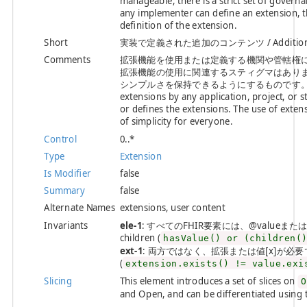
manageable, there is a strict set of govern
any implementer can define an extension, th
definition of the extension.
Short
実装で定義された追加のコンテンツ / Additional con
Comments
拡張機能を使用または定義する機関や管轄権
拡張機能の使用に関連するスティグマはありま
シンプルさを保持できるようにするものです。 / There can
extensions by any application, project, or st
or defines the extensions. The use of extens
of simplicity for everyone.
Control
0..*
Type
Extension
Is Modifier
false
Summary
false
Alternate Names
extensions, user content
Invariants
ele-1
: すべてのFHIR要素には、@valueまたは子要素が必
children (
hasValue() or (children(
ext-1
: 両方ではなく、拡張または値[x]が必要です / Must
(
extension.exists() != value.exi
Slicing
This element introduces a set of slices on
O
and Open, and can be differentiated using 