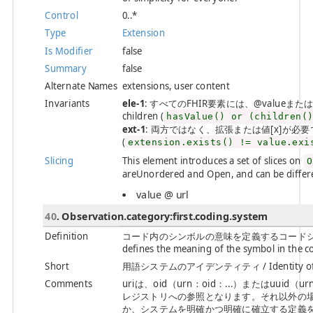
Control
0..*
Type
Extension
Is Modifier
false
Summary
false
Alternate Names
extensions, user content
Invariants
ele-1
: すべてのFHIR要素には、@valueまたは子要素が必
children (
hasValue() or (children(
ext-1
: 両方ではなく、拡張または値[x]が必要です / Must
(
extension.exists() != value.exi
Slicing
This element introduces a set of slices on
O
areUnordered and Open, and can be differen
value @ url
40
. Observation.category:first.coding.system
Definition
コード内のシンボルの意味を定義するコードシステムの識別。 / 
defines the meaning of the symbol in the c
Short
用語システムのアイデンティティ / Identity of the
Comments
uriは、oid（urn：oid：...）またはuuid（
レジストリへの参照となります。それ以外の場合
か、システムを明確かつ明確に確立する定義を参照する必