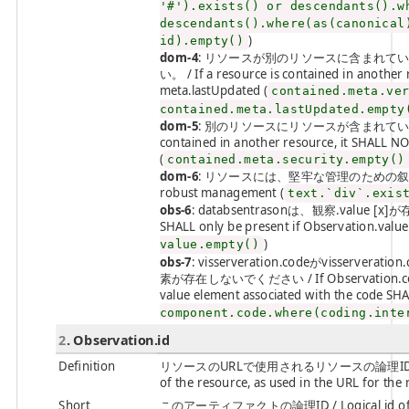
'#').exists() or descendants().w
descendants().where(as(canonical
)
id).empty()
dom-4
: リソースが別のリソースに含まれている場合、
い。 / If a resource is contained in another
meta.lastUpdated (
contained.meta.ve
contained.meta.lastUpdated.empty
dom-5
: 別のリソースにリソースが含まれている場合
contained in another resource, it SHALL NOT
(
contained.meta.security.empty()
dom-6
: リソースには、堅牢な管理のための叙述(Narati
robust management (
text.`div`.exis
obs-6
: databsentrasonは、観察.value
SHALL only be present if Observation.value[
)
value.empty()
obs-7
: visserveration.codeがvisse
素が存在しないでください / If Observation.code i
value element associated with the code SH
component.code.where(coding.inte
2
. Observation.id
Definition
リソースのURLで使用されるリソースの論理ID。割
of the resource, as used in the URL for the
Short
このアーティファクトの論理ID / Logical id of thi