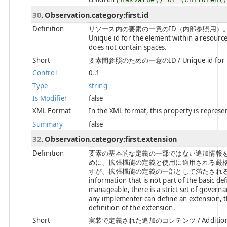
30
. Observation.category:first.id
Definition
リソース内の要素の一意のID（内部参照用）
Unique id for the element within a resource 
does not contain spaces.
Short
要素間参照のための一意のID / Unique id for inte
Control
0..1
Type
string
Is Modifier
false
XML Format
In the XML format, this property is represen
Summary
false
32
. Observation.category:first.extension
Definition
要素の基本的な定義の一部ではない追加情報
めに、拡張機能の定義と使用に適用される厳
すが、拡張機能の定義の一部として満たされる一連の要件があ
information that is not part of the basic de
manageable, there is a strict set of govern
any implementer can define an extension, th
definition of the extension.
Short
実装で定義された追加のコンテンツ / Additional con