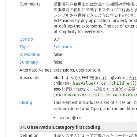
Comments
拡張機能を使用または定義する機関や管轄権
拡張機能の使用に関連するスティグマはありま
シンプルさを保持できるようにするものです。 / There can
extensions by any application, project, or st
or defines the extensions. The use of extens
of simplicity for everyone.
Control
0..*
Type
Extension
Is Modifier
false
Summary
false
Alternate Names
extensions, user content
Invariants
ele-1
: すべてのFHIR要素には、@valueまたは子要素が必
children (
hasValue() or (children(
ext-1
: 両方ではなく、拡張または値[x]が必要です / Must
(
extension.exists() != value.exi
Slicing
This element introduces a set of slices on
O
areUnordered and Open, and can be differen
value @ url
34
. Observation.category:first.coding
Definition
用語システムによって定義されたコードへの参照。 / A refer