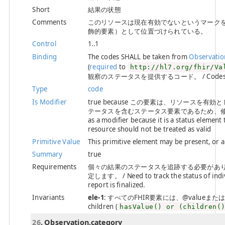
Short
結果の状態
Comments
このリソースは現在有効でないというマーク
飾的要素）として位置づけられている。
Control
1..1
Binding
The codes SHALL be taken from
Observatio
(
required
to
http://hl7.org/fhir/Va
観察のステータスを提供するコード。 / Codes providi
Type
code
Is Modifier
true because この要素は、リソース
テータスを含むステータス要素であるため、修飾子として
as a modifier because it is a status element
resource should not be treated as valid
Primitive Value
This primitive element may be present, or 
Summary
true
Requirements
個々の結果のステータスを追跡する必要があ
定します。 / Need to track the status of indivi
report is finalized.
Invariants
ele-1
: すべてのFHIR要素には、@valueまたは子要素が必
children (
hasValue() or (children(
26
. Observation.category