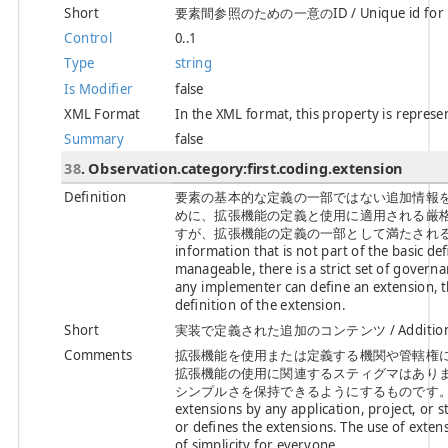
Short
要素間参照のための一意のID / Unique id for inte
Control
0..1
Type
string
Is Modifier
false
XML Format
In the XML format, this property is represen
Summary
false
38
. Observation.category:first.coding.extension
Definition
要素の基本的な定義の一部ではない追加情報
めに、拡張機能の定義と使用に適用される厳
すが、拡張機能の定義の一部として満たされる一連の要件があ
information that is not part of the basic de
manageable, there is a strict set of govern
any implementer can define an extension, th
definition of the extension.
Short
実装で定義された追加のコンテンツ / Additional con
Comments
拡張機能を使用または定義する機関や管轄権
拡張機能の使用に関連するスティグマはありま
シンプルさを保持できるようにするものです。 / There can
extensions by any application, project, or st
or defines the extensions. The use of extens
of simplicity for everyone.