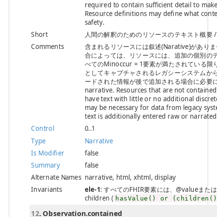
required to contain sufficient detail to make 
Resource definitions may define what conten
safety.
Short
人間の解釈のためのリソースのテキスト概要 / Text summa
Comments
含まれるリソースには叙述(Narative)があり
合によっては、リソースには、追加の個別の
べてのMinoccur = 1要素が満たされている限
としてキャプチャされるレガシーシステムか
ードされた情報が後で追加される場合に必要になる場合があり
narrative. Resources that are not containe
have text with little or no additional discre
may be necessary for data from legacy syst
text is additionally entered raw or narrate
Control
0..1
Type
Narrative
Is Modifier
false
Summary
false
Alternate Names
narrative, html, xhtml, display
Invariants
ele-1
: すべてのFHIR要素には、@valueまたは子要素が必
children (
hasValue() or (children(
12
. Observation.contained