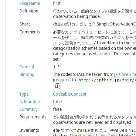
Slice Name
first
Definition
行われている一般的なタイプの観測を分類するコード。 / A co
observation being made.
Short
検査の第1カテゴリはJP_SimpleObservatio
Comments
必要なカテゴリバリューセットに加えて、こ
ームを許可し、効果的に複数のカテゴリを一
よって定義されます。 / In addition to the require
categorization schemes based on the owner’s
categories can be used at once. The level of
set.
Control
1..*
Binding
The codes SHALL be taken from
JP Core Si
(
required
to
http://jpfhir.jp/fhir/
)
Type
CodeableConcept
Is Modifier
false
Summary
false
Requirements
どの観測値が取得されて表示されるかをフィルタリングす
observations are retrieved and displayed.
Invariants
ele-1
: すべてのFHIR要素には、@valueまたは子要素が必
children (
hasValue() or (children(