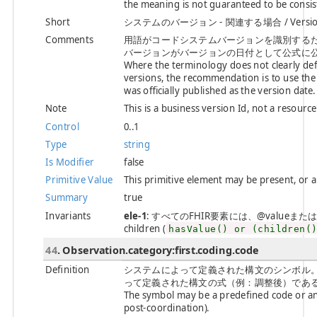
the meaning is not guaranteed to be consi
Short
システムのバージョン - 関連する場合 / Version of t
Comments
用語がコードシステムバージョンを識別する
バージョンがバージョンの日付として公式に公開
Where the terminology does not clearly def
versions, the recommendation is to use the
was officially published as the version date.
Note
This is a business version Id, not a resourc
Control
0..1
Type
string
Is Modifier
false
Primitive Value
This primitive element may be present, or 
Summary
true
Invariants
ele-1
: すべてのFHIR要素には、@valueまたは子要素が必
children (
hasValue() or (children(
44
. Observation.category:first.coding.code
Definition
システムによって定義された構文のシンボル
って定義された構文の式（例：調整後）である場合があります。 
The symbol may be a predefined code or an 
post-coordination).