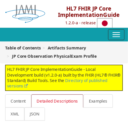
HL7 FHIR JP Core
ImplementationGuide
1.2.0-a - release
Table of Contents
Artifacts Summary
JP Core Observation PhysicalExam Profile
HL7 FHIR JP Core ImplementationGuide - Local
Development build (v1.2.0-a) built by the FHIR (HL7® FHIR®
Standard) Build Tools. See the
Directory of published
versions
Content
Detailed Descriptions
Examples
XML
JSON