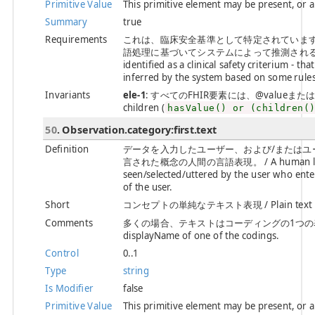
Primitive Value
This primitive element may be present, or 
Summary
true
Requirements
これは、臨床安全基準として特定されています
語処理に基づいてシステムによって推測されるのでは
identified as a clinical safety criterium - th
inferred by the system based on some rule
Invariants
ele-1
: すべてのFHIR要素には、@valueまたは子要素が必
children (
hasValue() or (children(
50
. Observation.category:first.text
Definition
データを入力したユーザー、および/またはユ
言された概念の人間の言語表現。 / A human language
seen/selected/uttered by the user who ent
of the user.
Short
コンセプトの単純なテキスト表現 / Plain text repre
Comments
多くの場合、テキストはコーディングの1つの表示名と同じです。
displayName of one of the codings.
Control
0..1
Type
string
Is Modifier
false
Primitive Value
This primitive element may be present, or 