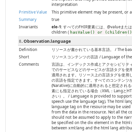
interpretation
Primitive Value
This primitive element may be present, or 
Summary
true
Invariants
ele-1
: すべてのFHIR要素には、@valueまたは子要素が必
children (
hasValue() or (children(
8
. Observation.language
Definition
リソースが書かれている基本言語。 / The base languag
Short
リソースコンテンツの言語 / Language of the re
Comments
言語は、インデックス作成とアクセシビリテ
でのサービスなどのサービスが言語タグを使用します）
適用されます。リソース上の言語タグを使用
の言語を指定できます。すべてのコンテンツ
(Narative)に自動的に適用されると想定さ
素にも指定されている場合（XML：LangとHT
さい）。 / Language is provided to support inde
speech use the language tag). The html lang
language tag on the resource may be used 
from the data in the resource. Not all the 
should not be assumed to apply to the narrat
be specified on the div element in the html
between xml:lang and the html lang attribu