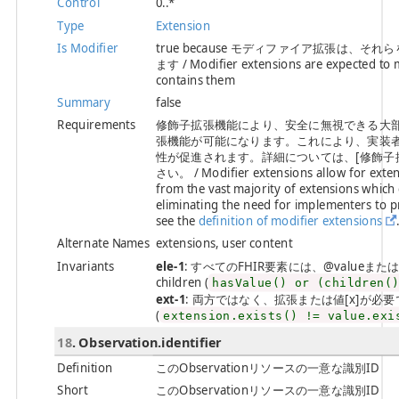
Control
0..*
Type
Extension
Is Modifier
true because モディファイア拡張は
ます / Modifier extensions are expected to m
contains them
Summary
false
Requirements
修飾子拡張機能により、安全に無視できる大
張機能が可能になります。これにより、実装
性が促進されます。詳細については、[修飾子拡張の定
さい。 / Modifier extensions allow for exten
from the vast majority of extensions which 
eliminating the need for implementers to pr
see the
definition of modifier extensions
Alternate Names
extensions, user content
Invariants
ele-1
: すべてのFHIR要素には、@valueまたは子要素が必
children (
hasValue() or (children(
ext-1
: 両方ではなく、拡張または値[x]が必要です / Must
(
extension.exists() != value.exi
18
. Observation.identifier
Definition
このObservationリソースの一意な識別ID
Short
このObservationリソースの一意な識別ID