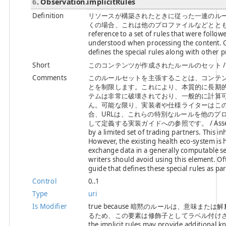
6
. Observation.implicitRules
Definition
リソースが構築されたときに従った一連のル
くの場合、これは他のプロファイルなどととも
reference to a set of rules that were foll
understood when processing the content. Of
defines the special rules along with other pr
Short
このコンテンツが作成されたルールのセット / A set of r
Comments
このルールセットを主張することは、コンテ
とを制限します。これにより、本質的に長期
テムは非常に破壊されており、一般的に計算
ん。可能な限り、実装者や仕様ライターはこ
合、URLは、これらの特別なルールを他のプロフ
して定義する実装ガイドへの参照です。 / Asserting this 
by a limited set of trading partners. This in
However, the existing health eco-system is h
exchange data in a generally computable se
writers should avoid using this element. O
guide that defines these special rules as part
Control
0..1
Type
uri
Is Modifier
true because 暗黙のルールは、意味
るため、この要素は修飾子としてラベル付けされています。 / T
the implicit rules may provide additional k