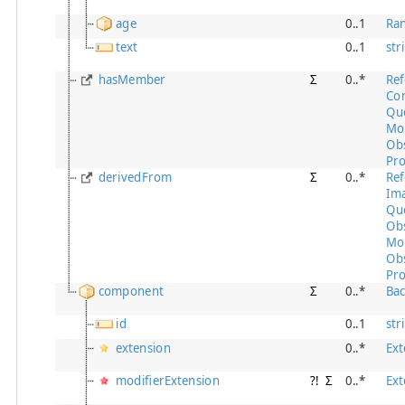
age
0..1
Ra
text
0..1
str
hasMember
Σ
0..*
Ref
Co
Qu
Mo
Obs
Pro
derivedFrom
Σ
0..*
Ref
Im
Qu
Ob
Mo
Obs
Pro
component
Σ
0..*
Ba
id
0..1
str
extension
0..*
Ext
modifierExtension
?!
Σ
0..*
Ext