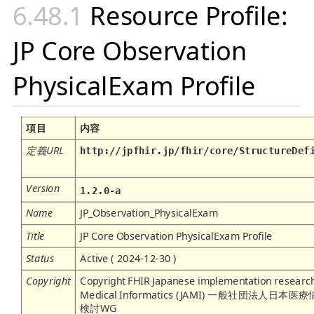
Resource Profile:
JP Core Observation
PhysicalExam Profile
項目
内容
定義URL
http://jpfhir.jp/fhir/core/StructureDef
Version
1.2.0-a
Name
JP_Observation_PhysicalExam
Title
JP Core Observation PhysicalExam Profile
Status
Active ( 2024-12-30 )
Copyright
Copyright FHIR Japanese implementation research 
Medical Informatics (JAMI) 一般社団法人
検討WG