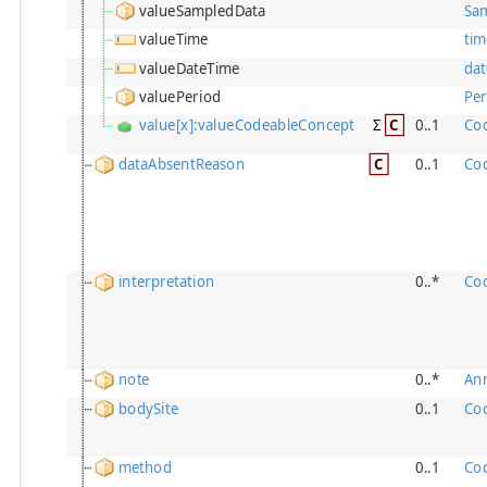
valueSampledData
Sa
valueTime
tim
valueDateTime
da
valuePeriod
Per
value[x]:valueCodeableConcept
Σ
C
0..1
Co
dataAbsentReason
C
0..1
Co
interpretation
0..*
Co
note
0..*
Ann
bodySite
0..1
Co
method
0..1
Co