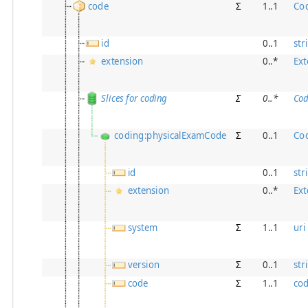
code
Σ
1..1
Co
id
0..1
str
extension
0..*
Ext
Slices for coding
Σ
0
..
*
Cod
coding:physicalExamCode
Σ
0..1
Co
id
0..1
str
extension
0..*
Ext
system
Σ
1..1
uri
version
Σ
0..1
str
code
Σ
1..1
co