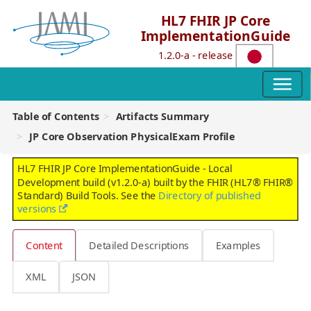
HL7 FHIR JP Core
ImplementationGuide
1.2.0-a - release
Table of Contents
Artifacts Summary
JP Core Observation PhysicalExam Profile
HL7 FHIR JP Core ImplementationGuide - Local
Development build (v1.2.0-a) built by the FHIR (HL7® FHIR®
Standard) Build Tools. See the
Directory of published
versions
Content
Detailed Descriptions
Examples
XML
JSON