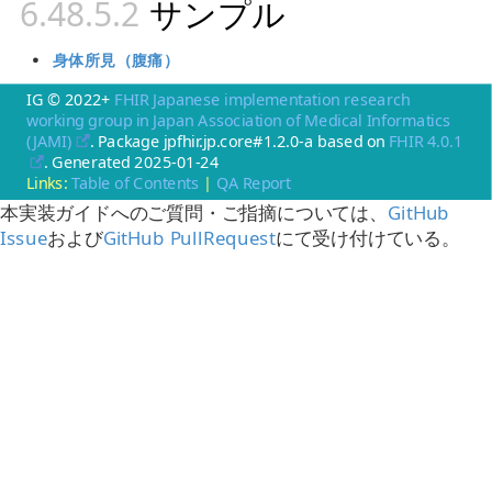
サンプル
身体所見（腹痛）
IG © 2022+
FHIR Japanese implementation research
working group in Japan Association of Medical Informatics
(JAMI)
. Package jpfhir.jp.core#1.2.0-a based on
FHIR 4.0.1
. Generated
2025-01-24
Links:
Table of Contents
|
QA Report
本実装ガイドへのご質問・ご指摘については、
GitHub
Issue
および
GitHub PullRequest
にて受け付けている。