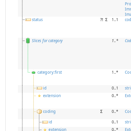
Pro
Imm
Im
status
?!
Σ
1..1
co
Slices for category
1
..
*
Cod
category:first
1..*
Co
id
0..1
str
extension
0..*
Ext
coding
Σ
0..*
Co
id
0..1
str
extension
0..*
Ext