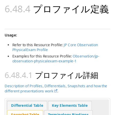
プロファイル定義
Usage:
Refer to this Resource Profile:
JP Core Observation
PhysicalExam Profile
Examples for this Resource Profile:
Observation/jp-
observation-physicalexam-example-1
プロファイル詳細
Description of Profiles, Differentials, Snapshots and how the
different presentations work
.
Differential Table
Key Elements Table
Snapshot Table
Terminology Bindings