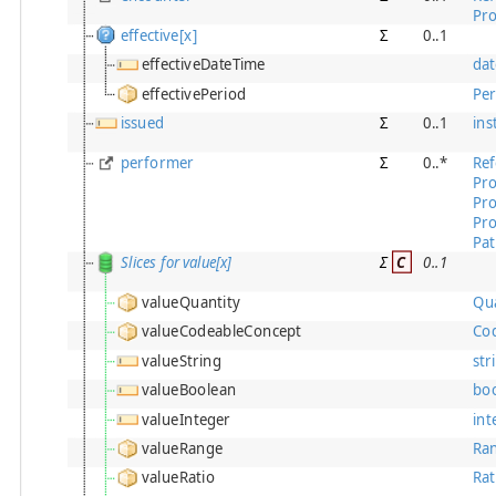
Pro
effective[x]
Σ
0..1
effectiveDateTime
da
effectivePeriod
Per
issued
Σ
0..1
ins
performer
Σ
0..*
Ref
Pro
Pro
Pro
Pat
Slices for value[x]
Σ
C
0
..
1
valueQuantity
Qua
valueCodeableConcept
Co
valueString
str
valueBoolean
bo
valueInteger
int
valueRange
Ra
valueRatio
Rat