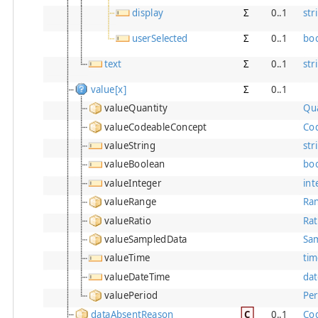
display
Σ
0..1
str
userSelected
Σ
0..1
bo
text
Σ
0..1
str
value[x]
Σ
0..1
valueQuantity
Qua
valueCodeableConcept
Co
valueString
str
valueBoolean
bo
valueInteger
int
valueRange
Ra
valueRatio
Rat
valueSampledData
Sa
valueTime
tim
valueDateTime
da
valuePeriod
Per
dataAbsentReason
C
0..1
Co