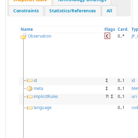
Constraints
Statistics/References
All
Name
Flags
Card.
Ty
Observation
C
0..*
JP
id
Σ
0..1
id
meta
Σ
0..1
Me
implicitRules
?!
Σ
0..1
uri
language
0..1
co