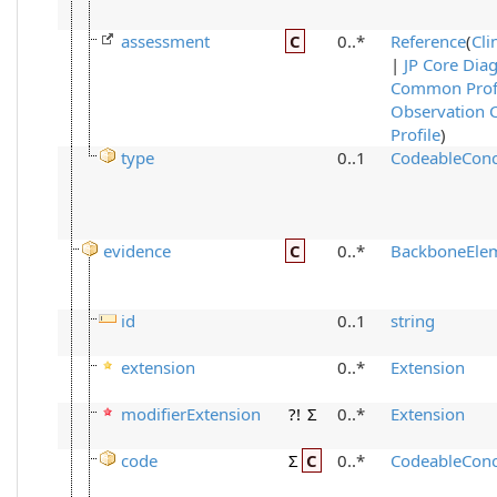
assessment
C
0..*
Reference
(
Cli
|
JP Core Dia
Common Prof
Observation
Profile
)
type
0..1
CodeableCon
evidence
C
0..*
BackboneEle
id
0..1
string
extension
0..*
Extension
modifierExtension
?!
Σ
0..*
Extension
code
Σ
C
0..*
CodeableCon