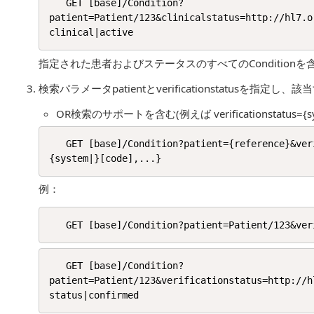
   GET [base]/Condition?
patient=Patient/123&clinicalstatus=http://hl7.o
指定された患者およびステータスのすべてのConditionを含
検索パラメータpatientとverificationstatusを指定し、
OR検索のサポートを含む(例えば verificationstatus={syste
   GET [base]/Condition?patient={reference}&verificationstatus={system|}[code]{,
例：
   GET [base]/Condition?
patient=Patient/123&verificationstatus=http://h