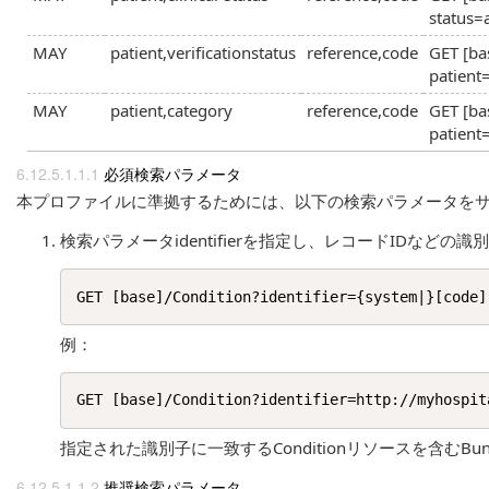
status=
MAY
patient,verificationstatus
reference,code
GET [ba
patient
MAY
patient,category
reference,code
GET [ba
patient
必須検索パラメータ
本プロファイルに準拠するためには、以下の検索パラメータをサポ
検索パラメータidentifierを指定し、レコードIDなどの識別子
例：
指定された識別子に一致するConditionリソースを含むBu
推奨検索パラメータ