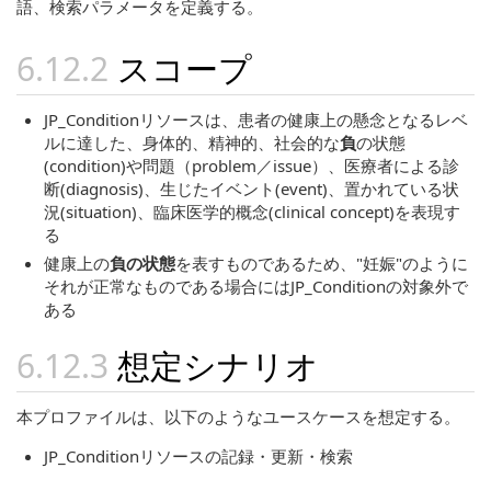
語、検索パラメータを定義する。
スコープ
JP_Conditionリソースは、患者の健康上の懸念となるレベ
ルに達した、身体的、精神的、社会的な
負
の状態
(condition)や問題（problem／issue）、医療者による診
断(diagnosis)、生じたイベント(event)、置かれている状
況(situation)、臨床医学的概念(clinical concept)を表現す
る
健康上の
負の状態
を表すものであるため、"妊娠"のように
それが正常なものである場合にはJP_Conditionの対象外で
ある
想定シナリオ
本プロファイルは、以下のようなユースケースを想定する。
JP_Conditionリソースの記録・更新・検索