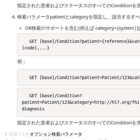
指定された患者およびステータスのすべてのConditionを含
検索パラメータpatientとcategoryを指定し、該当するすべて
OR検索のサポートを含む(例えば category={system|}[code
   GET [base]/Condition?patient={reference}&category={system|}[code]{,{system|}
例：
   GET [base]/Condition?
patient=Patient/123&category=http://hl7.org/fhi
指定された患者およびステータスのすべてのConditionを含
オプション検索パラメータ