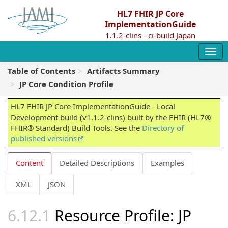
HL7 FHIR JP Core
ImplementationGuide
1.1.2-clins - ci-build Japan
Table of Contents
Artifacts Summary
JP Core Condition Profile
HL7 FHIR JP Core ImplementationGuide - Local
Development build (v1.1.2-clins) built by the FHIR (HL7®
FHIR® Standard) Build Tools. See the
Directory of
published versions
Content
Detailed Descriptions
Examples
XML
JSON
Resource Profile: JP