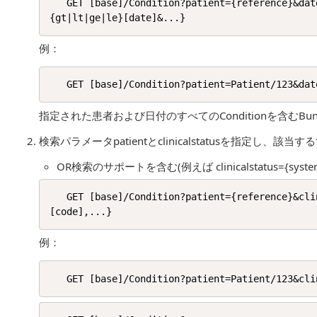
   GET [base]/Condition?patient={reference}&date={gt|lt|ge|le}[date]{&date=
例：
指定された患者および日付のすべてのConditionを含むBu
検索パラメータpatientとclinicalstatusを指定し、該当す
OR検索のサポートを含む(例えば clinicalstatus={system|}[
   GET [base]/Condition?patient={reference}&clinicalstatus={system|}[code]{,{system|}
例：