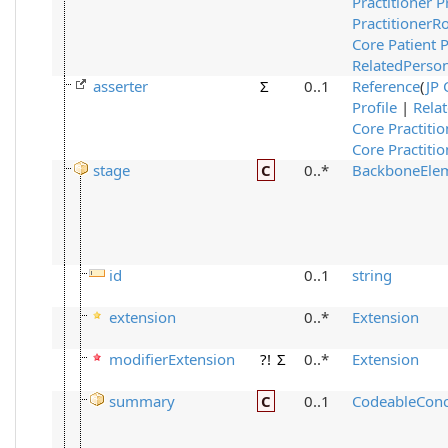
Practitioner P
PractitionerRo
Core Patient P
RelatedPerso
asserter
Σ
0..1
Reference
(
JP 
Profile
|
Rela
Core Practitio
Core Practitio
stage
C
0..*
BackboneEle
id
0..1
string
extension
0..*
Extension
modifierExtension
?!
Σ
0..*
Extension
summary
C
0..1
CodeableCon