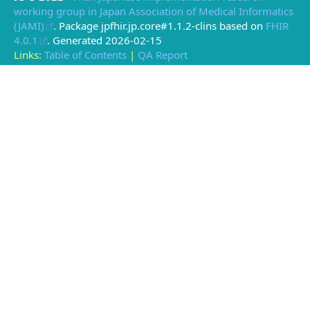
working group in Japan Association of Medical Informatics
(JAMI)
. Package jpfhir.jp.core#1.1.2-clins based on
FHIR
4.0.1
. Generated
2026-02-15
Links:
Table of Contents
|
QA Report