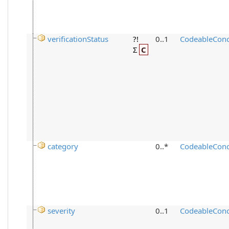
verificationStatus
?!
0..1
CodeableCon
Σ
C
category
0..*
CodeableCon
severity
0..1
CodeableCon