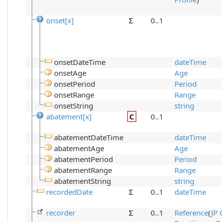
onset[x]
Σ
0..1
onsetDateTime
dateTime
onsetAge
Age
onsetPeriod
Period
onsetRange
Range
onsetString
string
abatement[x]
C
0..1
abatementDateTime
dateTime
abatementAge
Age
abatementPeriod
Period
abatementRange
Range
abatementString
string
recordedDate
Σ
0..1
dateTime
recorder
Σ
0..1
Reference
(
JP 