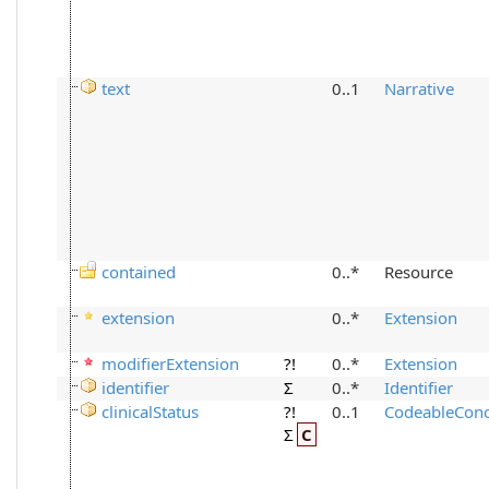
text
0..1
Narrative
contained
0..*
Resource
extension
0..*
Extension
modifierExtension
?!
0..*
Extension
identifier
Σ
0..*
Identifier
clinicalStatus
?!
0..1
CodeableCon
Σ
C