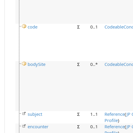
code
Σ
0..1
CodeableCon
bodySite
Σ
0..*
CodeableCon
subject
Σ
1..1
Reference
(
JP 
Profile
)
encounter
Σ
0..1
Reference
(
JP
Profile
)