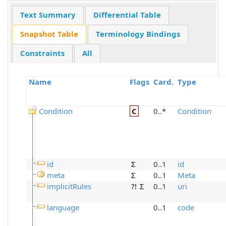
Text Summary
Differential Table
Snapshot Table
Terminology Bindings
Constraints
All
Name
Flags
Card.
Type
Condition
C
0..*
Condition
id
Σ
0..1
id
meta
Σ
0..1
Meta
implicitRules
?!
Σ
0..1
uri
language
0..1
code