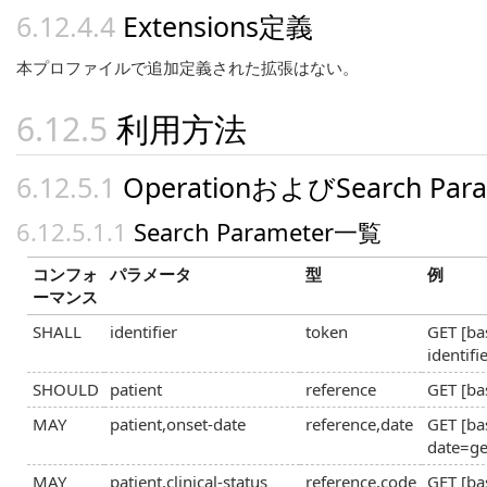
Extensions定義
本プロファイルで追加定義された拡張はない。
利用方法
OperationおよびSearch Par
Search Parameter一覧
コンフォ
パラメータ
型
例
ーマンス
SHALL
identifier
token
GET [ba
identif
SHOULD
patient
reference
GET [ba
MAY
patient,onset-date
reference,date
GET [ba
date=g
MAY
patient,clinical-status
reference,code
GET [ba