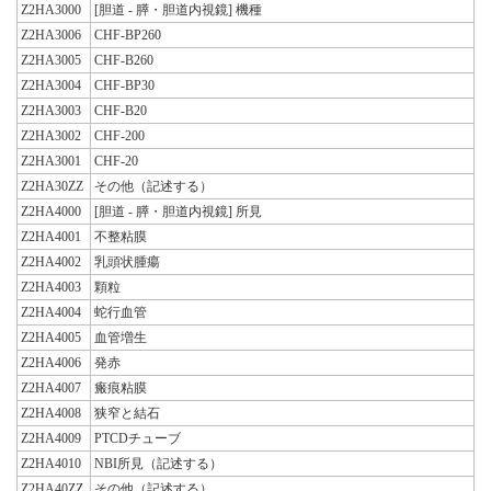
Z2HA3000
[胆道 - 膵・胆道内視鏡] 機種
Z2HA3006
CHF-BP260
Z2HA3005
CHF-B260
Z2HA3004
CHF-BP30
Z2HA3003
CHF-B20
Z2HA3002
CHF-200
Z2HA3001
CHF-20
Z2HA30ZZ
その他（記述する）
Z2HA4000
[胆道 - 膵・胆道内視鏡] 所見
Z2HA4001
不整粘膜
Z2HA4002
乳頭状腫瘍
Z2HA4003
顆粒
Z2HA4004
蛇行血管
Z2HA4005
血管増生
Z2HA4006
発赤
Z2HA4007
瘢痕粘膜
Z2HA4008
狭窄と結石
Z2HA4009
PTCDチューブ
Z2HA4010
NBI所見（記述する）
Z2HA40ZZ
その他（記述する）