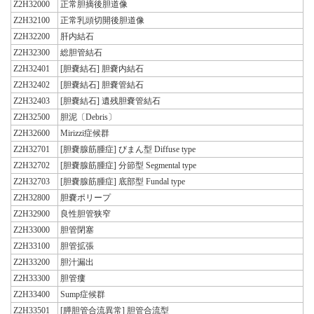
Z2H32000
正常胆摘後胆道像
Z2H32100
正常乳頭切開後胆道像
Z2H32200
肝内結石
Z2H32300
総胆管結石
Z2H32401
[胆嚢結石] 胆嚢内結石
Z2H32402
[胆嚢結石] 胆嚢管結石
Z2H32403
[胆嚢結石] 遺残胆嚢管結石
Z2H32500
胆泥〔Debris〕
Z2H32600
Mirizzi症候群
Z2H32701
[胆嚢腺筋腫症] びまん型 Diffuse type
Z2H32702
[胆嚢腺筋腫症] 分節型 Segmental type
Z2H32703
[胆嚢腺筋腫症] 底部型 Fundal type
Z2H32800
胆嚢ポリープ
Z2H32900
良性胆管狭窄
Z2H33000
胆管閉塞
Z2H33100
胆管拡張
Z2H33200
胆汁漏出
Z2H33300
胆管瘻
Z2H33400
Sump症候群
Z2H33501
[膵胆管合流異常] 胆管合流型