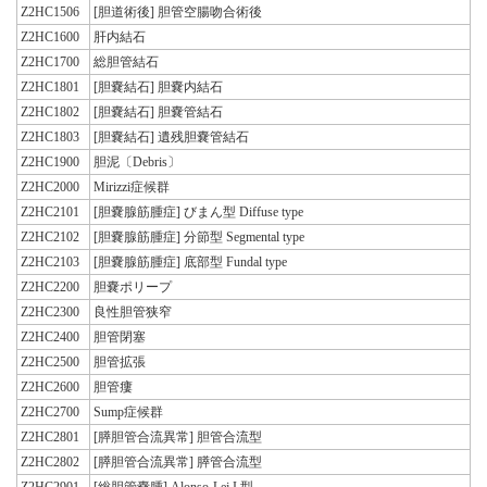
Z2HC1506
[胆道術後] 胆管空腸吻合術後
Z2HC1600
肝内結石
Z2HC1700
総胆管結石
Z2HC1801
[胆嚢結石] 胆嚢内結石
Z2HC1802
[胆嚢結石] 胆嚢管結石
Z2HC1803
[胆嚢結石] 遺残胆嚢管結石
Z2HC1900
胆泥〔Debris〕
Z2HC2000
Mirizzi症候群
Z2HC2101
[胆嚢腺筋腫症] びまん型 Diffuse type
Z2HC2102
[胆嚢腺筋腫症] 分節型 Segmental type
Z2HC2103
[胆嚢腺筋腫症] 底部型 Fundal type
Z2HC2200
胆嚢ポリープ
Z2HC2300
良性胆管狭窄
Z2HC2400
胆管閉塞
Z2HC2500
胆管拡張
Z2HC2600
胆管瘻
Z2HC2700
Sump症候群
Z2HC2801
[膵胆管合流異常] 胆管合流型
Z2HC2802
[膵胆管合流異常] 膵管合流型
Z2HC2901
[総胆管嚢腫] Alonso-Lej I 型