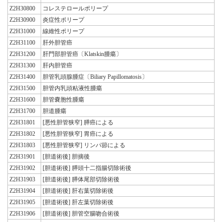
Z2H30800
コレステロールポリープ
Z2H30900
炎症性ポリープ
Z2H31000
線維性ポリープ
Z2H31100
肝外胆管癌
Z2H31200
肝門部胆管癌〔Klatskin腫瘍〕
Z2H31300
肝内胆管癌
Z2H31400
胆管乳頭腺腫症〔Biliary Papillomatosis〕
Z2H31500
胆管内乳頭粘液性腫瘍
Z2H31600
胆管嚢胞性腫瘍
Z2H31700
胆道腫瘍
Z2H31801
[悪性胆管狭窄] 膵癌による
Z2H31802
[悪性胆管狭窄] 胃癌による
Z2H31803
[悪性胆管狭窄] リンパ節による
Z2H31901
[胆道術後] 胆摘後
Z2H31902
[胆道術後] 膵頭十二指腸切除術後
Z2H31903
[胆道術後] 膵体尾部切除術後
Z2H31904
[胆道術後] 肝右葉切除術後
Z2H31905
[胆道術後] 肝左葉切除術後
Z2H31906
[胆道術後] 胆管空腸吻合術後