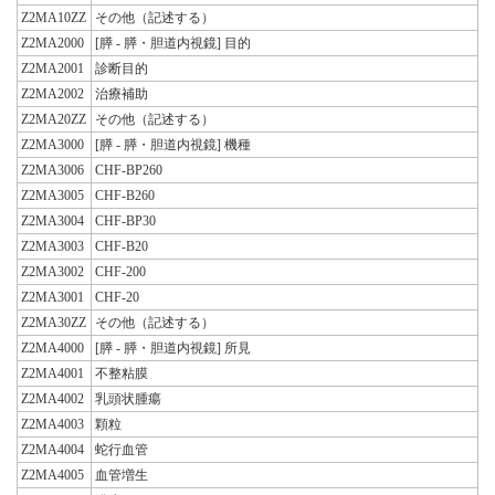
Z2MA10ZZ
その他（記述する）
Z2MA2000
[膵 - 膵・胆道内視鏡] 目的
Z2MA2001
診断目的
Z2MA2002
治療補助
Z2MA20ZZ
その他（記述する）
Z2MA3000
[膵 - 膵・胆道内視鏡] 機種
Z2MA3006
CHF-BP260
Z2MA3005
CHF-B260
Z2MA3004
CHF-BP30
Z2MA3003
CHF-B20
Z2MA3002
CHF-200
Z2MA3001
CHF-20
Z2MA30ZZ
その他（記述する）
Z2MA4000
[膵 - 膵・胆道内視鏡] 所見
Z2MA4001
不整粘膜
Z2MA4002
乳頭状腫瘍
Z2MA4003
顆粒
Z2MA4004
蛇行血管
Z2MA4005
血管増生