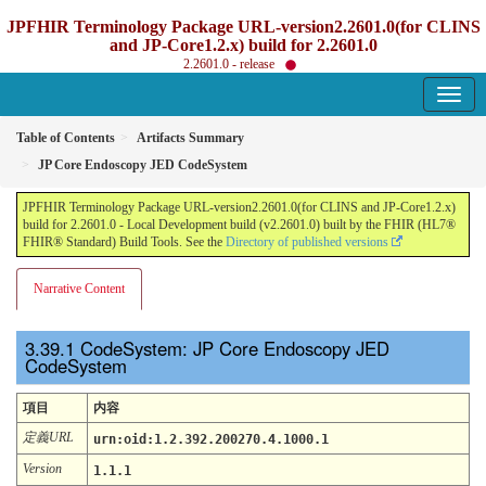
JPFHIR Terminology Package URL-version2.2601.0(for CLINS
and JP-Core1.2.x) build for 2.2601.0
2.2601.0 - release
Table of Contents
Artifacts Summary
JP Core Endoscopy JED CodeSystem
JPFHIR Terminology Package URL-version2.2601.0(for CLINS and JP-Core1.2.x)
build for 2.2601.0 - Local Development build (v2.2601.0) built by the FHIR (HL7®
FHIR® Standard) Build Tools. See the
Directory of published versions
Narrative Content
CodeSystem: JP Core Endoscopy JED
CodeSystem
項目
内容
定義URL
urn:oid:1.2.392.200270.4.1000.1
Version
1.1.1