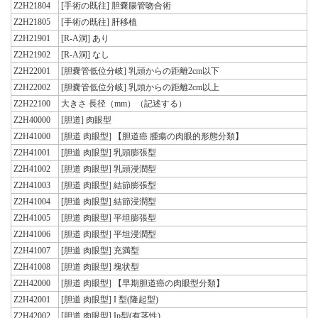
Z2H21804
[手術の既往] 胆嚢腸管吻合術
Z2H21805
[手術の既往] 肝移植
Z2H21901
[R-A洞] あり
Z2H21902
[R-A洞] なし
Z2H22001
[胆嚢管低位分岐] 乳頭からの距離2cm以下
Z2H22002
[胆嚢管低位分岐] 乳頭からの距離2cm以上
Z2H22100
大きさ 長径（mm）（記述する）
Z2H40000
[胆道] 肉眼型
Z2H41000
[胆道 肉眼型] 【胆道癌 腫瘍の肉眼的形態分類】
Z2H41001
[胆道 肉眼型] 乳頭膨張型
Z2H41002
[胆道 肉眼型] 乳頭浸潤型
Z2H41003
[胆道 肉眼型] 結節膨張型
Z2H41004
[胆道 肉眼型] 結節浸潤型
Z2H41005
[胆道 肉眼型] 平坦膨張型
Z2H41006
[胆道 肉眼型] 平坦浸潤型
Z2H41007
[胆道 肉眼型] 充満型
Z2H41008
[胆道 肉眼型] 塊状型
Z2H42000
[胆道 肉眼型] 【早期胆道癌の肉眼型分類】
Z2H42001
[胆道 肉眼型] I 型(隆起型)
Z2H42002
[胆道 肉眼型] Ip型(有茎性)