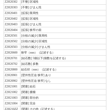
Z2H20302
[不整] 区域性
Z2H20303
[不整] びまん性
Z2H20401
[拡張] 限局性
Z2H20402
[拡張] 区域性
Z2H20403
[拡張] びまん性
Z2H20404
[拡張] 狭窄の前
Z2H20501
[分枝の減少] 限局性
Z2H20502
[分枝の減少] 区域性
Z2H20503
[分枝の減少] びまん性
Z2H20600
狭窄（mm）（記述する）
Z2H20701
[結石数] 5個以下(個数を記述する)
Z2H20702
[結石数] 多数
Z2H20800
結石径（mm）（記述する）
Z2H20901
[壁外性圧迫 狭窄] あり
Z2H20902
[壁外性圧迫 狭窄] なし
Z2H21001
[閉塞] 結石
Z2H21002
[閉塞] 腫瘤
Z2H21003
[閉塞] 部分的
Z2H21004
[閉塞] 完全
Z2H210ZZ
[閉塞] その他（記述する）