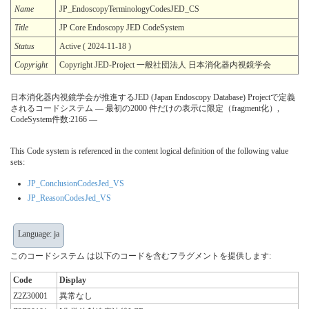
Name
JP_EndoscopyTerminologyCodesJED_CS
Title
JP Core Endoscopy JED CodeSystem
Status
Active ( 2024-11-18 )
Copyright
Copyright JED-Project 一般社団法人 日本消化器内視鏡学会
日本消化器内視鏡学会が推進するJED (Japan Endoscopy Database) Projectで定義
されるコードシステム — 最初の2000 件だけの表示に限定（fragment化）,
CodeSystem件数:2166 —
This Code system is referenced in the content logical definition of the following value
sets:
JP_ConclusionCodesJed_VS
JP_ReasonCodesJed_VS
Language: ja
このコードシステム は以下のコードを含むフラグメントを提供します:
Code
Display
Z2Z30001
異常なし