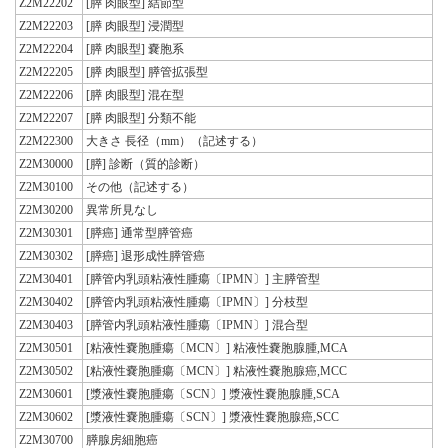
Z2M22202
[膵 肉眼型] 結節型
Z2M22203
[膵 肉眼型] 浸潤型
Z2M22204
[膵 肉眼型] 嚢胞系
Z2M22205
[膵 肉眼型] 膵管拡張型
Z2M22206
[膵 肉眼型] 混在型
Z2M22207
[膵 肉眼型] 分類不能
Z2M22300
大きさ 長径（mm）（記述する）
Z2M30000
[膵] 診断（質的診断）
Z2M30100
その他（記述する）
Z2M30200
異常所見なし
Z2M30301
[膵癌] 通常型膵管癌
Z2M30302
[膵癌] 退形成性膵管癌
Z2M30401
[膵管内乳頭粘液性腫瘍〔IPMN〕] 主膵管型
Z2M30402
[膵管内乳頭粘液性腫瘍〔IPMN〕] 分枝型
Z2M30403
[膵管内乳頭粘液性腫瘍〔IPMN〕] 混合型
Z2M30501
[粘液性嚢胞腫瘍〔MCN〕] 粘液性嚢胞腺腫,MCA
Z2M30502
[粘液性嚢胞腫瘍〔MCN〕] 粘液性嚢胞腺癌,MCC
Z2M30601
[漿液性嚢胞腫瘍〔SCN〕] 漿液性嚢胞腺腫,SCA
Z2M30602
[漿液性嚢胞腫瘍〔SCN〕] 漿液性嚢胞腺癌,SCC
Z2M30700
膵腺房細胞癌