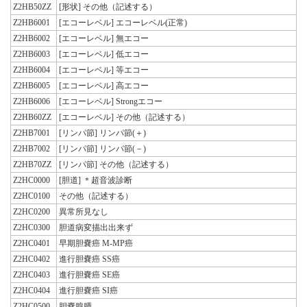
Z2HB50ZZ
[形状] その他（記述する）
Z2HB6001
[エコーレベル] エコーレベル(正常)
Z2HB6002
[エコーレベル] 無エコー
Z2HB6003
[エコーレベル] 低エコー
Z2HB6004
[エコーレベル] 等エコー
Z2HB6005
[エコーレベル] 高エコー
Z2HB6006
[エコーレベル] Strongエコー
Z2HB60ZZ
[エコーレベル] その他（記述する）
Z2HB7001
[リンパ節] リンパ節(＋)
Z2HB7002
[リンパ節] リンパ節(－)
Z2HB70ZZ
[リンパ節] その他（記述する）
Z2HC0000
[胆道] ＊超音波診断
Z2HC0100
その他（記述する）
Z2HC0200
異常所見なし
Z2HC0300
胆道病変描出出来ず
Z2HC0401
早期胆嚢癌 M-MP癌
Z2HC0402
進行胆嚢癌 SS癌
Z2HC0403
進行胆嚢癌 SE癌
Z2HC0404
進行胆嚢癌 SI癌
Z2HC0500
胆嚢腺腫