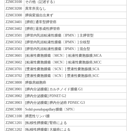
Z2MC0100
その他（記述する）
Z2MC0200
異常所見なし
Z2MC0300
膵病変描出出来ず
Z2MC0401
[膵癌] 通常型膵管癌
Z2MC0402
[膵癌] 退形成性膵管癌
Z2MC0501
[膵管内乳頭粘液性腫瘍〔IPMN〕] 主膵管型
Z2MC0502
[膵管内乳頭粘液性腫瘍〔IPMN〕] 分枝型
Z2MC0503
[膵管内乳頭粘液性腫瘍〔IPMN〕] 混合型
Z2MC0601
[粘液性嚢胞腫瘍〔MCN〕] 粘液性嚢胞腺腫,MCA
Z2MC0602
[粘液性嚢胞腫瘍〔MCN〕] 粘液性嚢胞腺癌,MCC
Z2MC0701
[漿液性嚢胞腫瘍〔SCN〕] 漿液性嚢胞腺腫,SCA
Z2MC0702
[漿液性嚢胞腫瘍〔SCN〕] 漿液性嚢胞腺癌,SCC
Z2MC0800
膵腺房細胞癌
Z2MC0901
[膵内分泌腫瘍] カルチノイド腫瘍 G1
Z2MC0902
[膵内分泌腫瘍] PDNET G2
Z2MC0903
[膵内分泌腫瘍] 膵内分泌癌 PDNEC G3
Z2MC1000
Solid-pseudopapillary腫瘍〔SPN〕
Z2MC1100
膵悪性リンパ腫
Z2MC1201
[転移性膵腫瘍] 腎癌による
Z2MC1202
[転移性膵腫瘍] 大腸癌による