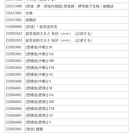
Z2HA5000
[胆道 - 膵・胆道内視鏡] 胆道鏡・膵管鏡下生検／細胞診
Z2HA5001
生検
Z2HA5002
細胞診
Z2HB0000
[胆道] ＊超音波所見
Z2HB10ZZ
超音波的大きさ 長径（ｍｍ）（記述する）
Z2HB20ZZ
超音波的大きさ 短径（ｍｍ）（記述する）
Z2HB3001
[壁構造(中断)] M
Z2HB3002
[壁構造(中断)] Od
Z2HB3003
[壁構造(中断)] MP
Z2HB3004
[壁構造(中断)] FM
Z2HB3005
[壁構造(中断)] SS
Z2HB3006
[壁構造(中断)] S
Z2HB4001
[壁構造(肥厚)] M
Z2HB4002
[壁構造(肥厚)] Od
Z2HB4003
[壁構造(肥厚)] MP
Z2HB4004
[壁構造(肥厚)] FM
Z2HB4005
[壁構造(肥厚)] SS
Z2HB4006
[壁構造(肥厚)] S
Z2HB5001
[形状] 腫瘤