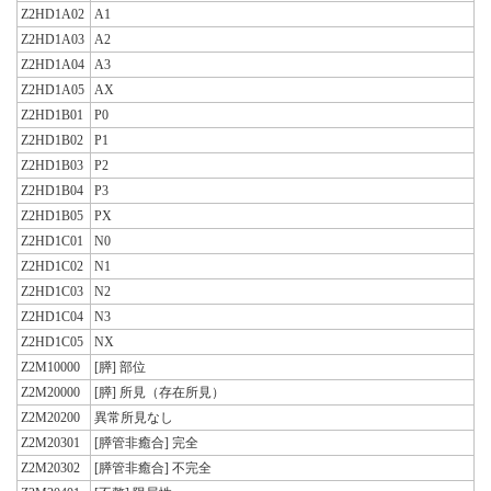
Z2HD1A02
A1
Z2HD1A03
A2
Z2HD1A04
A3
Z2HD1A05
AX
Z2HD1B01
P0
Z2HD1B02
P1
Z2HD1B03
P2
Z2HD1B04
P3
Z2HD1B05
PX
Z2HD1C01
N0
Z2HD1C02
N1
Z2HD1C03
N2
Z2HD1C04
N3
Z2HD1C05
NX
Z2M10000
[膵] 部位
Z2M20000
[膵] 所見（存在所見）
Z2M20200
異常所見なし
Z2M20301
[膵管非癒合] 完全
Z2M20302
[膵管非癒合] 不完全