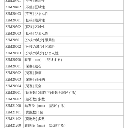
Z2M20401
[不整] 限局性
Z2M20402
[不整] 区域性
Z2M20403
[不整] びまん性
Z2M20501
[拡張] 限局性
Z2M20502
[拡張] 区域性
Z2M20503
[拡張] びまん性
Z2M20601
[分枝の減少] 限局性
Z2M20602
[分枝の減少] 区域性
Z2M20603
[分枝の減少] びまん性
Z2M20700
狭窄（mm）（記述する）
Z2M20801
[閉塞] 結石
Z2M20802
[閉塞] 腫瘤
Z2M20803
[閉塞] 部分的
Z2M20804
[閉塞] 完全
Z2M20901
[結石数] 5個以下(個数を記述する)
Z2M20902
[結石数] 多数
Z2M21000
結石径（mm）（記述する）
Z2M21101
[嚢胞数] 1個
Z2M21102
[嚢胞数] 多数
Z2M21200
嚢胞径（mm）（記述する）