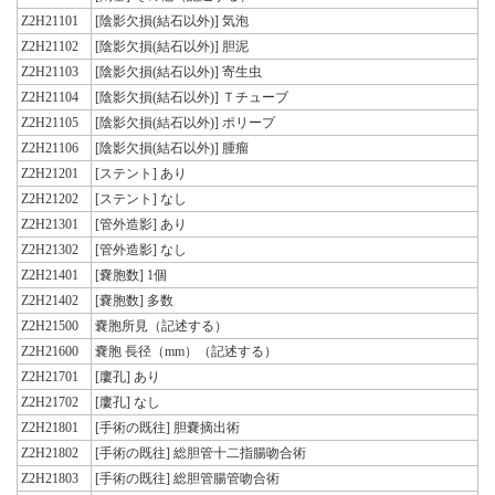
Z2H21101
[陰影欠損(結石以外)] 気泡
Z2H21102
[陰影欠損(結石以外)] 胆泥
Z2H21103
[陰影欠損(結石以外)] 寄生虫
Z2H21104
[陰影欠損(結石以外)] Ｔチューブ
Z2H21105
[陰影欠損(結石以外)] ポリープ
Z2H21106
[陰影欠損(結石以外)] 腫瘤
Z2H21201
[ステント] あり
Z2H21202
[ステント] なし
Z2H21301
[管外造影] あり
Z2H21302
[管外造影] なし
Z2H21401
[嚢胞数] 1個
Z2H21402
[嚢胞数] 多数
Z2H21500
嚢胞所見（記述する）
Z2H21600
嚢胞 長径（mm）（記述する）
Z2H21701
[廔孔] あり
Z2H21702
[廔孔] なし
Z2H21801
[手術の既往] 胆嚢摘出術
Z2H21802
[手術の既往] 総胆管十二指腸吻合術
Z2H21803
[手術の既往] 総胆管腸管吻合術