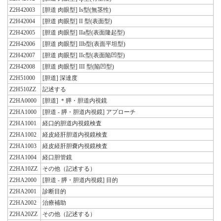
Z2H42003
[胆道 肉眼型] Is型(無茎性)
Z2H42004
[胆道 肉眼型] II 型(表面型)
Z2H42005
[胆道 肉眼型] IIa型(表面隆起型)
Z2H42006
[胆道 肉眼型] IIb型(表面平坦型)
Z2H42007
[胆道 肉眼型] IIc型(表面陥凹型)
Z2H42008
[胆道 肉眼型] III 型(陥凹型)
Z2H51000
[胆道] 深達度
Z2H510ZZ
記述する
Z2HA0000
[胆道] ＊膵・胆道内視鏡
Z2HA1000
[胆道 - 膵・胆道内視鏡] アプローチ
Z2HA1001
経口的胆道内視鏡検査
Z2HA1002
経皮経肝胆道内視鏡検査
Z2HA1003
経皮経肝胆嚢内視鏡検査
Z2HA1004
経口胆管鏡
Z2HA10ZZ
その他（記述する）
Z2HA2000
[胆道 - 膵・胆道内視鏡] 目的
Z2HA2001
診断目的
Z2HA2002
治療補助
Z2HA20ZZ
その他（記述する）