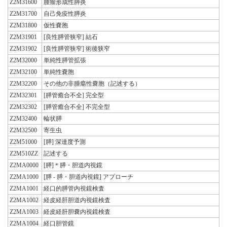
Z2M31600
腫瘤形成性膵炎
Z2M31700
自己免疫性膵炎
Z2M31800
仮性嚢胞
Z2M31901
[良性膵管狭窄] 結石
Z2M31902
[良性膵管狭窄] 術後狭窄
Z2M32000
単純性膵管拡張
Z2M32100
単純性嚢胞
Z2M32200
その他の非腫瘍性嚢胞（記述する）
Z2M32301
[膵管癒合不全] 完全型
Z2M32302
[膵管癒合不全] 不完全型
Z2M32400
輪状膵
Z2M32500
寄生虫
Z2M51000
[膵] 深達度予測
Z2M510ZZ
記述する
Z2MA0000
[膵]＊膵・胆道内視鏡
Z2MA1000
[膵 - 膵・胆道内視鏡] アプローチ
Z2MA1001
経口的膵管内視鏡検査
Z2MA1002
経皮経肝胆道内視鏡検査
Z2MA1003
経皮経肝胆嚢内視鏡検査
Z2MA1004
経口胆管鏡