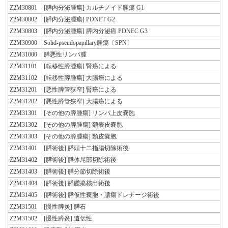
Z2M30801
[膵内分泌腫瘍] カルチノイド腫瘍 G1
Z2M30802
[膵内分泌腫瘍] PDNET G2
Z2M30803
[膵内分泌腫瘍] 膵内分泌癌 PDNEC G3
Z2M30900
Solid-pseudopapillary腫瘍〔SPN〕
Z2M31000
膵悪性リンパ腫
Z2M31101
[転移性膵腫瘍] 腎癌による
Z2M31102
[転移性膵腫瘍] 大腸癌による
Z2M31201
[悪性膵管狭窄] 腎癌による
Z2M31202
[悪性膵管狭窄] 大腸癌による
Z2M31301
[その他の膵腫瘍] リンパ上皮嚢胞
Z2M31302
[その他の膵腫瘍] 類表皮嚢胞
Z2M31303
[その他の膵腫瘍] 類皮嚢胞
Z2M31401
[膵術後] 膵頭十二指腸切除術後
Z2M31402
[膵術後] 膵体尾部切除術後
Z2M31403
[膵術後] 膵分節切除術後
Z2M31404
[膵術後] 膵腫瘍核出術後
Z2M31405
[膵術後] 膵仮性嚢胞・膿瘍ドレナージ術後
Z2M31501
[慢性膵炎] 膵石
Z2M31502
[慢性膵炎] 遺伝性