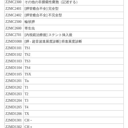
Z2MC2300
その他の非腫瘍性嚢胞（記述する）
Z2MC2401
[膵管癒合不全] 完全型
Z2MC2402
[膵管癒合不全] 不完全型
Z2MC2500
輪状膵
Z2MC2600
寄生虫
Z2MC2701
[内視鏡治療後] ステント挿入後
Z2MD1000
[膵 - 超音波進展度診断] 癌進展度診断
Z2MD1101
TS1
Z2MD1102
TS2
Z2MD1103
TS3
Z2MD1104
TS4
Z2MD1105
TSX
Z2MD1201
Tis
Z2MD1202
T1
Z2MD1203
T2
Z2MD1204
T3
Z2MD1205
T4
Z2MD1206
TX
Z2MD1301
CH－
Z2MD1302
CH＋