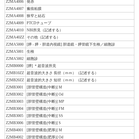
Z2MA4006
発赤
Z2MA4007
瘢痕粘膜
Z2MA4008
狭窄と結石
Z2MA4009
PTCDチューブ
Z2MA4010
NBI所見（記述する）
Z2MA40ZZ
その他（記述する）
Z2MA5000
[膵 - 膵・胆道内視鏡] 胆道鏡・膵管鏡下生検／細胞診
Z2MA5001
生検
Z2MA5002
細胞診
Z2MB0000
[膵] ＊超音波所見
Z2MB10ZZ
超音波的大きさ 長径（ｍｍ）（記述する）
Z2MB20ZZ
超音波的大きさ 短径（ｍｍ）（記述する）
Z2MB3001
[胆管壁構造(中断)] M
Z2MB3002
[胆管壁構造(中断)] Od
Z2MB3003
[胆管壁構造(中断)] MP
Z2MB3004
[胆管壁構造(中断)] FM
Z2MB3005
[胆管壁構造(中断)] SS
Z2MB3006
[胆管壁構造(中断)] S
Z2MB4001
[胆管壁構造(肥厚)] M
Z2MB4002
[胆管壁構造(肥厚)] Od