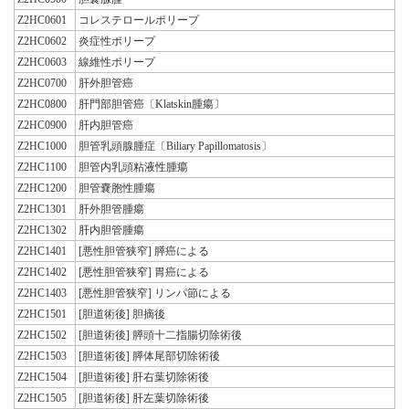
Z2HC0601
コレステロールポリープ
Z2HC0602
炎症性ポリープ
Z2HC0603
線維性ポリープ
Z2HC0700
肝外胆管癌
Z2HC0800
肝門部胆管癌〔Klatskin腫瘍〕
Z2HC0900
肝内胆管癌
Z2HC1000
胆管乳頭腺腫症〔Biliary Papillomatosis〕
Z2HC1100
胆管内乳頭粘液性腫瘍
Z2HC1200
胆管嚢胞性腫瘍
Z2HC1301
肝外胆管腫瘍
Z2HC1302
肝内胆管腫瘍
Z2HC1401
[悪性胆管狭窄] 膵癌による
Z2HC1402
[悪性胆管狭窄] 胃癌による
Z2HC1403
[悪性胆管狭窄] リンパ節による
Z2HC1501
[胆道術後] 胆摘後
Z2HC1502
[胆道術後] 膵頭十二指腸切除術後
Z2HC1503
[胆道術後] 膵体尾部切除術後
Z2HC1504
[胆道術後] 肝右葉切除術後
Z2HC1505
[胆道術後] 肝左葉切除術後