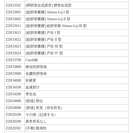
Z2H33502
[膵胆管合流異常] 膵管合流型
Z2H33601
[総胆管嚢腫] Alonso-Lej I 型
Z2H33602
[総胆管嚢腫] Alonso-Lej II 型
Z2H33611
[総胆管嚢腫] 総胆管瘤 Alonso-Lej III 型
Z2H33621
[総胆管嚢腫] 戸谷 I 型
Z2H33622
[総胆管嚢腫] 戸谷 II 型
Z2H33623
[総胆管嚢腫] 戸谷 III 型
Z2H33624
[総胆管嚢腫] 戸谷 IV 型
Z2H33700
Caroli病
Z2H33800
硬化性胆管炎
Z2H33900
化膿性胆管炎
Z2H34000
肝硬変
Z2H34100
血液胆汁
Z2H34200
寄生虫
Z2H10000
[胆道] 部位
Z2H20000
[胆道] 所見（存在所見）
Z2H20100
その他（記述する）
Z2H20200
異常所見なし
Z2H20301
[不整] 限局性