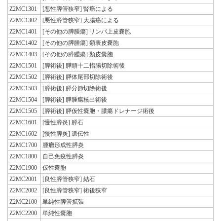
Z2MC1301
[悪性膵管狭窄] 腎癌による
Z2MC1302
[悪性膵管狭窄] 大腸癌による
Z2MC1401
[その他の膵腫瘍] リンパ上皮嚢胞
Z2MC1402
[その他の膵腫瘍] 類表皮嚢胞
Z2MC1403
[その他の膵腫瘍] 類皮嚢胞
Z2MC1501
[膵術後] 膵頭十二指腸切除術後
Z2MC1502
[膵術後] 膵体尾部切除術後
Z2MC1503
[膵術後] 膵分節切除術後
Z2MC1504
[膵術後] 膵腫瘍核出術後
Z2MC1505
[膵術後] 膵仮性嚢胞・膿瘍ドレナージ術後
Z2MC1601
[慢性膵炎] 膵石
Z2MC1602
[慢性膵炎] 遺伝性
Z2MC1700
腫瘤形成性膵炎
Z2MC1800
自己免疫性膵炎
Z2MC1900
仮性嚢胞
Z2MC2001
[良性膵管狭窄] 結石
Z2MC2002
[良性膵管狭窄] 術後狭窄
Z2MC2100
単純性膵管拡張
Z2MC2200
単純性嚢胞