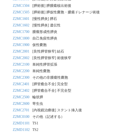
Z2MC1504
[膵術後] 膵腫瘍核出術後
Z2MC1505
[膵術後] 膵仮性嚢胞・膿瘍ドレナージ術後
Z2MC1601
[慢性膵炎] 膵石
Z2MC1602
[慢性膵炎] 遺伝性
Z2MC1700
腫瘤形成性膵炎
Z2MC1800
自己免疫性膵炎
Z2MC1900
仮性嚢胞
Z2MC2001
[良性膵管狭窄] 結石
Z2MC2002
[良性膵管狭窄] 術後狭窄
Z2MC2100
単純性膵管拡張
Z2MC2200
単純性嚢胞
Z2MC2300
その他の非腫瘍性嚢胞
Z2MC2401
[膵管癒合不全] 完全型
Z2MC2402
[膵管癒合不全] 不完全型
Z2MC2500
輪状膵
Z2MC2600
寄生虫
Z2MC2701
[内視鏡治療後] ステント挿入後
Z2MC0100
その他（記述する）
Z2MD1101
TS1
Z2MD1102
TS2