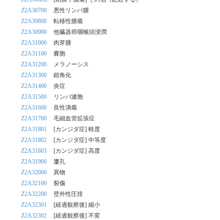
Z2A30700
悪性リンパ腫
Z2A30800
転移性腫瘍
Z2A30900
他臓器癌咽喉頭浸潤
Z2A31000
肉芽腫
Z2A31100
嚢胞
Z2A31200
メラノーシス
Z2A31300
錯角化
Z2A31400
炎症
Z2A31500
リンパ濾胞
Z2A31600
良性潰瘍
Z2A31700
毛細血管拡張症
Z2A31801
[カンジダ症] 軽度
Z2A31802
[カンジダ症] 中等度
Z2A31803
[カンジダ症] 高度
Z2A31900
廔孔
Z2A32000
異物
Z2A32100
裂傷
Z2A32200
壁外性圧排
Z2A32301
[経過観察後] 縮小
Z2A32302
[経過観察後] 不変