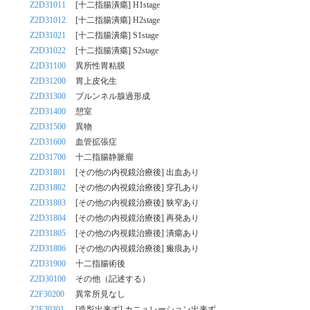
Z2D31011
[十二指腸潰瘍] H1stage
Z2D31012
[十二指腸潰瘍] H2stage
Z2D31021
[十二指腸潰瘍] S1stage
Z2D31022
[十二指腸潰瘍] S2stage
Z2D31100
異所性胃粘膜
Z2D31200
胃上皮化生
Z2D31300
ブルンネル腺過形成
Z2D31400
憩室
Z2D31500
異物
Z2D31600
血管拡張症
Z2D31700
十二指腸静脈瘤
Z2D31801
[その他の内視鏡治療後] 出血あり
Z2D31802
[その他の内視鏡治療後] 穿孔あり
Z2D31803
[その他の内視鏡治療後] 狭窄あり
Z2D31804
[その他の内視鏡治療後] 再発あり
Z2D31805
[その他の内視鏡治療後] 潰瘍あり
Z2D31806
[その他の内視鏡治療後] 瘢痕あり
Z2D31900
十二指腸術後
Z2D30100
その他（記述する）
Z2F30200
異常所見なし
Z2F30301
[造影出来ず] カニュレーション出来ず