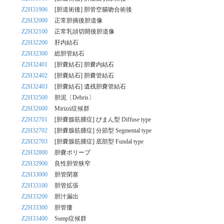
Z2H31906
[胆道術後] 胆管空腸吻合術後
Z2H32000
正常胆摘後胆道像
Z2H32100
正常乳頭切開後胆道像
Z2H32200
肝内結石
Z2H32300
総胆管結石
Z2H32401
[胆嚢結石] 胆嚢内結石
Z2H32402
[胆嚢結石] 胆嚢管結石
Z2H32403
[胆嚢結石] 遺残胆嚢管結石
Z2H32500
胆泥〔Debris〕
Z2H32600
Mirizzi症候群
Z2H32701
[胆嚢腺筋腫症] びまん型 Diffuse type
Z2H32702
[胆嚢腺筋腫症] 分節型 Segmental type
Z2H32703
[胆嚢腺筋腫症] 底部型 Fundal type
Z2H32800
胆嚢ポリープ
Z2H32900
良性胆管狭窄
Z2H33000
胆管閉塞
Z2H33100
胆管拡張
Z2H33200
胆汁漏出
Z2H33300
胆管瘻
Z2H33400
Sump症候群