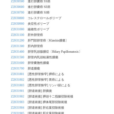
Z2H30500
進行胆嚢癌 SS癌
Z2H30600
進行胆嚢癌 SE癌
Z2H30700
進行胆嚢癌 SI癌
Z2H30800
コレステロールポリープ
Z2H30900
炎症性ポリープ
Z2H31000
線維性ポリープ
Z2H31100
肝外胆管癌
Z2H31200
肝門部胆管癌〔Klatskin腫瘍〕
Z2H31300
肝内胆管癌
Z2H31400
胆管乳頭腺腫症〔Biliary Papillomatosis〕
Z2H31500
胆管内乳頭粘液性腫瘍
Z2H31600
胆管嚢胞性腫瘍
Z2H31700
胆道腫瘍
Z2H31801
[悪性胆管狭窄] 膵癌による
Z2H31802
[悪性胆管狭窄] 胃癌による
Z2H31803
[悪性胆管狭窄] リンパ節による
Z2H31901
[胆道術後] 胆摘後
Z2H31902
[胆道術後] 膵頭十二指腸切除術後
Z2H31903
[胆道術後] 膵体尾部切除術後
Z2H31904
[胆道術後] 肝右葉切除術後
Z2H31905
[胆道術後] 肝左葉切除術後