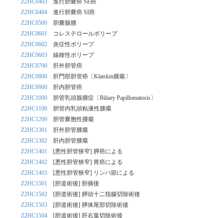
Z2HC0403
進行胆嚢癌 SE癌
Z2HC0404
進行胆嚢癌 SI癌
Z2HC0500
胆嚢腺腫
Z2HC0601
コレステロールポリープ
Z2HC0602
炎症性ポリープ
Z2HC0603
線維性ポリープ
Z2HC0700
肝外胆管癌
Z2HC0800
肝門部胆管癌〔Klatskin腫瘍〕
Z2HC0900
肝内胆管癌
Z2HC1000
胆管乳頭腺腫症〔Biliary Papillomatosis〕
Z2HC1100
胆管内乳頭粘液性腫瘍
Z2HC1200
胆管嚢胞性腫瘍
Z2HC1301
肝外胆管腫瘍
Z2HC1302
肝内胆管腫瘍
Z2HC1401
[悪性胆管狭窄] 膵癌による
Z2HC1402
[悪性胆管狭窄] 胃癌による
Z2HC1403
[悪性胆管狭窄] リンパ節による
Z2HC1501
[胆道術後] 胆摘後
Z2HC1502
[胆道術後] 膵頭十二指腸切除術後
Z2HC1503
[胆道術後] 膵体尾部切除術後
Z2HC1504
[胆道術後] 肝右葉切除術後