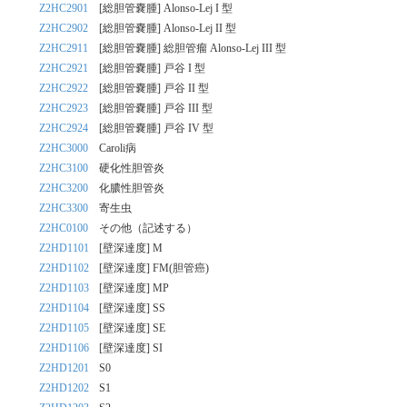
Z2HC2901
[総胆管嚢腫] Alonso-Lej I 型
Z2HC2902
[総胆管嚢腫] Alonso-Lej II 型
Z2HC2911
[総胆管嚢腫] 総胆管瘤 Alonso-Lej III 型
Z2HC2921
[総胆管嚢腫] 戸谷 I 型
Z2HC2922
[総胆管嚢腫] 戸谷 II 型
Z2HC2923
[総胆管嚢腫] 戸谷 III 型
Z2HC2924
[総胆管嚢腫] 戸谷 IV 型
Z2HC3000
Caroli病
Z2HC3100
硬化性胆管炎
Z2HC3200
化膿性胆管炎
Z2HC3300
寄生虫
Z2HC0100
その他（記述する）
Z2HD1101
[壁深達度] M
Z2HD1102
[壁深達度] FM(胆管癌)
Z2HD1103
[壁深達度] MP
Z2HD1104
[壁深達度] SS
Z2HD1105
[壁深達度] SE
Z2HD1106
[壁深達度] SI
Z2HD1201
S0
Z2HD1202
S1