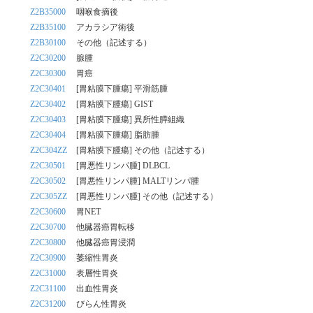
Z2B35000
咽喉食摘後
Z2B35100
アカラシア術後
Z2B30100
その他（記述する）
Z2C30200
腺腫
Z2C30300
胃癌
Z2C30401
[胃粘膜下腫瘍] 平滑筋腫
Z2C30402
[胃粘膜下腫瘍] GIST
Z2C30403
[胃粘膜下腫瘍] 異所性膵組織
Z2C30404
[胃粘膜下腫瘍] 脂肪腫
Z2C304ZZ
[胃粘膜下腫瘍] その他（記述する）
Z2C30501
[胃悪性リンパ腫] DLBCL
Z2C30502
[胃悪性リンパ腫] MALTリンパ腫
Z2C305ZZ
[胃悪性リンパ腫] その他（記述する）
Z2C30600
胃NET
Z2C30700
他臓器癌胃転移
Z2C30800
他臓器癌胃浸潤
Z2C30900
萎縮性胃炎
Z2C31000
表層性胃炎
Z2C31100
出血性胃炎
Z2C31200
びらん性胃炎