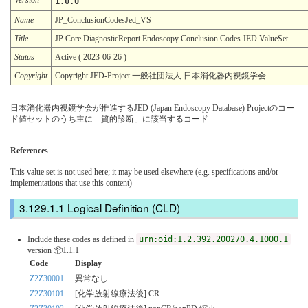
1.0.0
Name
JP_ConclusionCodesJed_VS
Title
JP Core DiagnosticReport Endoscopy Conclusion Codes JED ValueSet
Status
Active ( 2023-06-26 )
Copyright
Copyright JED-Project 一般社団法人 日本消化器内視鏡学会
日本消化器内視鏡学会が推進するJED (Japan Endoscopy Database) Projectのコー
ド値セットのうち主に「質的診断」に該当するコード
References
This value set is not used here; it may be used elsewhere (e.g. specifications and/or
implementations that use this content)
Logical Definition (CLD)
Include these codes as defined in
urn:oid:1.2.392.200270.4.1000.1
version 📦1.1.1
Code
Display
Z2Z30001
異常なし
Z2Z30101
[化学放射線療法後] CR