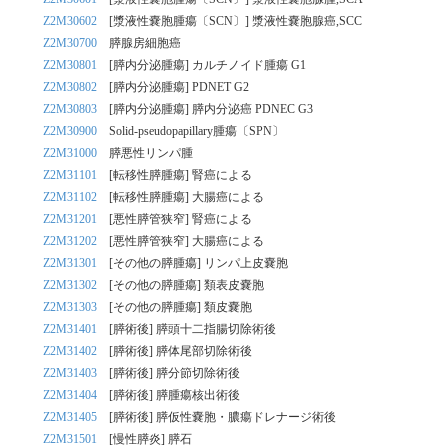
Z2M30602
[漿液性嚢胞腫瘍〔SCN〕] 漿液性嚢胞腺癌,SCC
Z2M30700
膵腺房細胞癌
Z2M30801
[膵内分泌腫瘍] カルチノイド腫瘍 G1
Z2M30802
[膵内分泌腫瘍] PDNET G2
Z2M30803
[膵内分泌腫瘍] 膵内分泌癌 PDNEC G3
Z2M30900
Solid-pseudopapillary腫瘍〔SPN〕
Z2M31000
膵悪性リンパ腫
Z2M31101
[転移性膵腫瘍] 腎癌による
Z2M31102
[転移性膵腫瘍] 大腸癌による
Z2M31201
[悪性膵管狭窄] 腎癌による
Z2M31202
[悪性膵管狭窄] 大腸癌による
Z2M31301
[その他の膵腫瘍] リンパ上皮嚢胞
Z2M31302
[その他の膵腫瘍] 類表皮嚢胞
Z2M31303
[その他の膵腫瘍] 類皮嚢胞
Z2M31401
[膵術後] 膵頭十二指腸切除術後
Z2M31402
[膵術後] 膵体尾部切除術後
Z2M31403
[膵術後] 膵分節切除術後
Z2M31404
[膵術後] 膵腫瘍核出術後
Z2M31405
[膵術後] 膵仮性嚢胞・膿瘍ドレナージ術後
Z2M31501
[慢性膵炎] 膵石