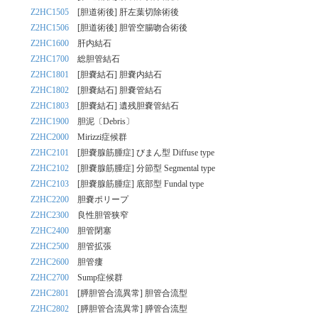
Z2HC1505
[胆道術後] 肝左葉切除術後
Z2HC1506
[胆道術後] 胆管空腸吻合術後
Z2HC1600
肝内結石
Z2HC1700
総胆管結石
Z2HC1801
[胆嚢結石] 胆嚢内結石
Z2HC1802
[胆嚢結石] 胆嚢管結石
Z2HC1803
[胆嚢結石] 遺残胆嚢管結石
Z2HC1900
胆泥〔Debris〕
Z2HC2000
Mirizzi症候群
Z2HC2101
[胆嚢腺筋腫症] びまん型 Diffuse type
Z2HC2102
[胆嚢腺筋腫症] 分節型 Segmental type
Z2HC2103
[胆嚢腺筋腫症] 底部型 Fundal type
Z2HC2200
胆嚢ポリープ
Z2HC2300
良性胆管狭窄
Z2HC2400
胆管閉塞
Z2HC2500
胆管拡張
Z2HC2600
胆管瘻
Z2HC2700
Sump症候群
Z2HC2801
[膵胆管合流異常] 胆管合流型
Z2HC2802
[膵胆管合流異常] 膵管合流型