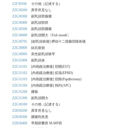
Z2F30100
その他（記述する）
Z2G30200
異常所見なし
Z2G30300
副乳頭部腺腫
Z2G30400
副乳頭部癌
Z2G30500
副乳頭部腫瘍
Z2G30600
副乳頭開大〔Fish mouth〕
Z2G30701
[副乳頭術後] 膵頭十二指腸切除術後
Z2G30800
結石嵌頓
Z2G30900
良性副乳頭狭窄
Z2G31000
副乳頭炎
Z2G31101
[内視鏡治療後] 切開(EST)
Z2G31102
[内視鏡治療後] 拡張(EPBD)
Z2G31103
[内視鏡治療後] 切除(Papillectomy)
Z2G31104
[内視鏡治療後] 焼灼(APC)
Z2G31200
腫脹
Z2G31300
副乳頭開大
Z2G30100
その他（記述する）
Z2H30200
異常所見なし
Z2H30300
腫瘍性疾患
Z2H30400
早期胆嚢癌 M-MP癌