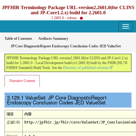
JPFHIR Terminology Package URL-version2.2601.0(for CLINS
and JP-Core1.2.x) build for 2.2601.0
2.2601.0 - release
Table of Contents
Artifacts Summary
JP Core DiagnosticReport Endoscopy Conclusion Codes JED ValueSet
JPFHIR Terminology Package URL-version2.2601.0(for CLINS and JP-Core1.2.x)
build for 2.2601.0 - Local Development build (v2.2601.0) built by the FHIR (HL7®
FHIR® Standard) Build Tools. See the
Directory of published versions
Narrative Content
ValueSet: JP Core DiagnosticReport
Endoscopy Conclusion Codes JED ValueSet
項目
内容
定義URL
http://jpfhir.jp/fhir/core/ValueSet/JP_ConclusionCod
Version