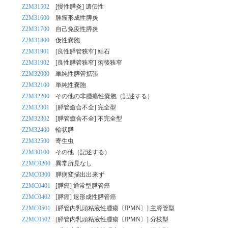
Z2M31502
[慢性膵炎] 遺伝性
Z2M31600
腫瘤形成性膵炎
Z2M31700
自己免疫性膵炎
Z2M31800
仮性嚢胞
Z2M31901
[良性膵管狭窄] 結石
Z2M31902
[良性膵管狭窄] 術後狭窄
Z2M32000
単純性膵管拡張
Z2M32100
単純性嚢胞
Z2M32200
その他の非腫瘍性嚢胞（記述する）
Z2M32301
[膵管癒合不全] 完全型
Z2M32302
[膵管癒合不全] 不完全型
Z2M32400
輪状膵
Z2M32500
寄生虫
Z2M30100
その他（記述する）
Z2MC0200
異常所見なし
Z2MC0300
膵病変描出出来ず
Z2MC0401
[膵癌] 通常型膵管癌
Z2MC0402
[膵癌] 退形成性膵管癌
Z2MC0501
[膵管内乳頭粘液性腫瘍〔IPMN〕] 主膵管型
Z2MC0502
[膵管内乳頭粘液性腫瘍〔IPMN〕] 分枝型