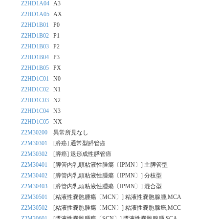
Z2HD1A04
A3
Z2HD1A05
AX
Z2HD1B01
P0
Z2HD1B02
P1
Z2HD1B03
P2
Z2HD1B04
P3
Z2HD1B05
PX
Z2HD1C01
N0
Z2HD1C02
N1
Z2HD1C03
N2
Z2HD1C04
N3
Z2HD1C05
NX
Z2M30200
異常所見なし
Z2M30301
[膵癌] 通常型膵管癌
Z2M30302
[膵癌] 退形成性膵管癌
Z2M30401
[膵管内乳頭粘液性腫瘍〔IPMN〕] 主膵管型
Z2M30402
[膵管内乳頭粘液性腫瘍〔IPMN〕] 分枝型
Z2M30403
[膵管内乳頭粘液性腫瘍〔IPMN〕] 混合型
Z2M30501
[粘液性嚢胞腫瘍〔MCN〕] 粘液性嚢胞腺腫,MCA
Z2M30502
[粘液性嚢胞腫瘍〔MCN〕] 粘液性嚢胞腺癌,MCC
Z2M30601
[漿液性嚢胞腫瘍〔SCN〕] 漿液性嚢胞腺腫,SCA