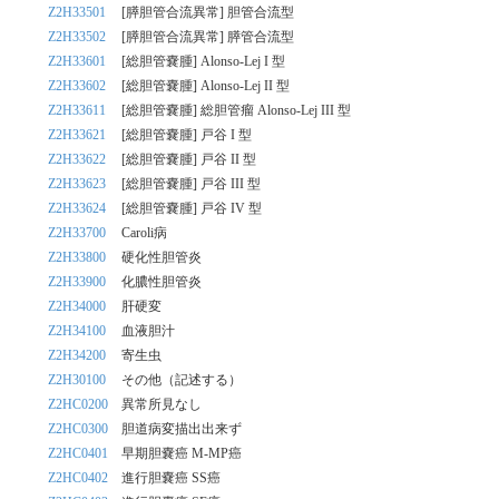
Z2H33501
[膵胆管合流異常] 胆管合流型
Z2H33502
[膵胆管合流異常] 膵管合流型
Z2H33601
[総胆管嚢腫] Alonso-Lej I 型
Z2H33602
[総胆管嚢腫] Alonso-Lej II 型
Z2H33611
[総胆管嚢腫] 総胆管瘤 Alonso-Lej III 型
Z2H33621
[総胆管嚢腫] 戸谷 I 型
Z2H33622
[総胆管嚢腫] 戸谷 II 型
Z2H33623
[総胆管嚢腫] 戸谷 III 型
Z2H33624
[総胆管嚢腫] 戸谷 IV 型
Z2H33700
Caroli病
Z2H33800
硬化性胆管炎
Z2H33900
化膿性胆管炎
Z2H34000
肝硬変
Z2H34100
血液胆汁
Z2H34200
寄生虫
Z2H30100
その他（記述する）
Z2HC0200
異常所見なし
Z2HC0300
胆道病変描出出来ず
Z2HC0401
早期胆嚢癌 M-MP癌
Z2HC0402
進行胆嚢癌 SS癌