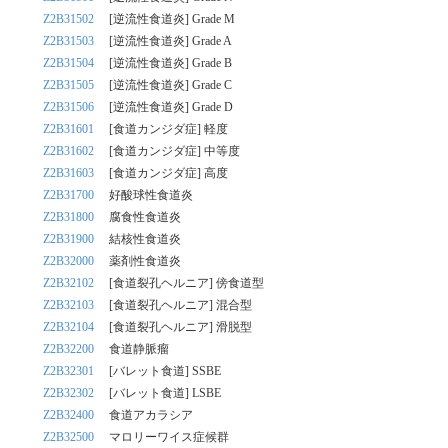
Z2B31502
[逆流性食道炎] Grade M
Z2B31503
[逆流性食道炎] Grade A
Z2B31504
[逆流性食道炎] Grade B
Z2B31505
[逆流性食道炎] Grade C
Z2B31506
[逆流性食道炎] Grade D
Z2B31601
[食道カンジダ症] 軽度
Z2B31602
[食道カンジダ症] 中等度
Z2B31603
[食道カンジダ症] 高度
Z2B31700
好酸球性食道炎
Z2B31800
腐食性食道炎
Z2B31900
結核性食道炎
Z2B32000
薬剤性食道炎
Z2B32102
[食道裂孔ヘルニア] 傍食道型
Z2B32103
[食道裂孔ヘルニア] 混合型
Z2B32104
[食道裂孔ヘルニア] 滑脱型
Z2B32200
食道静脈瘤
Z2B32301
[バレット食道] SSBE
Z2B32302
[バレット食道] LSBE
Z2B32400
食道アカラシア
Z2B32500
マロリーワイス症候群