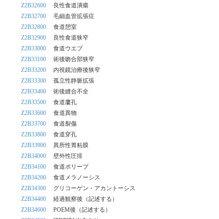
Z2B32600
良性食道潰瘍
Z2B32700
毛細血管拡張症
Z2B32800
食道憩室
Z2B32900
良性食道狭窄
Z2B33000
食道ウエブ
Z2B33100
術後吻合部狭窄
Z2B33200
内視鏡治療後狭窄
Z2B33300
孤立性静脈拡張
Z2B33400
術後縫合不全
Z2B33500
食道廔孔
Z2B33600
食道異物
Z2B33700
食道裂傷
Z2B33800
食道穿孔
Z2B33900
異所性胃粘膜
Z2B34000
壁外性圧排
Z2B34100
食道ポリープ
Z2B34200
食道メラノーシス
Z2B34300
グリコーゲン・アカントーシス
Z2B34400
経過観察後（記述する）
Z2B34600
POEM後（記述する）