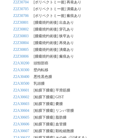
Z2Z30704
[ポリペクトミー後] 再発あり
Z2Z30705
[ポリペクトミー後] 潰瘍あり
Z2Z30706
[ポリペクトミー後] 瘢痕あり
Z2Z30801
[腫瘍焼灼術後] 出血あり
Z2Z30802
[腫瘍焼灼術後] 穿孔あり
Z2Z30803
[腫瘍焼灼術後] 狭窄あり
Z2Z30804
[腫瘍焼灼術後] 再発あり
Z2Z30805
[腫瘍焼灼術後] 潰瘍あり
Z2Z30806
[腫瘍焼灼術後] 瘢痕あり
Z2A30200
頭頸部癌
Z2A30300
壁内転移
Z2A30400
悪性黒色腫
Z2A30500
乳頭腫
Z2A30601
[粘膜下腫瘍] 平滑筋腫
Z2A30602
[粘膜下腫瘍] GIST
Z2A30603
[粘膜下腫瘍] 嚢腫
Z2A30604
[粘膜下腫瘍] リンパ管腫
Z2A30605
[粘膜下腫瘍] 脂肪腫
Z2A30606
[粘膜下腫瘍] 血管腫
Z2A30607
[粘膜下腫瘍] 顆粒細胞腫
Z2A306ZZ
[粘膜下腫瘍] その他（記述する）