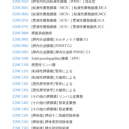
Z2MC0503
[膵管内乳頭粘液性腫瘍〔IPMN〕] 混合型
Z2MC0601
[粘液性嚢胞腫瘍〔MCN〕] 粘液性嚢胞腺腫,MCA
Z2MC0602
[粘液性嚢胞腫瘍〔MCN〕] 粘液性嚢胞腺癌,MCC
Z2MC0701
[漿液性嚢胞腫瘍〔SCN〕] 漿液性嚢胞腺腫,SCA
Z2MC0702
[漿液性嚢胞腫瘍〔SCN〕] 漿液性嚢胞腺癌,SCC
Z2MC0800
膵腺房細胞癌
Z2MC0901
[膵内分泌腫瘍] カルチノイド腫瘍 G1
Z2MC0902
[膵内分泌腫瘍] PDNET G2
Z2MC0903
[膵内分泌腫瘍] 膵内分泌癌 PDNEC G3
Z2MC1000
Solid-pseudopapillary腫瘍〔SPN〕
Z2MC1100
膵悪性リンパ腫
Z2MC1201
[転移性膵腫瘍] 腎癌による
Z2MC1202
[転移性膵腫瘍] 大腸癌による
Z2MC1301
[悪性膵管狭窄] 腎癌による
Z2MC1302
[悪性膵管狭窄] 大腸癌による
Z2MC1401
[その他の膵腫瘍] リンパ上皮嚢胞
Z2MC1402
[その他の膵腫瘍] 類表皮嚢胞
Z2MC1403
[その他の膵腫瘍] 類皮嚢胞
Z2MC1501
[膵術後] 膵頭十二指腸切除術後
Z2MC1502
[膵術後] 膵体尾部切除術後
Z2MC1503
[膵術後] 膵分節切除術後