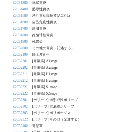
Z2C31300
疣状胃炎
Z2C31400
肥厚性胃炎
Z2C31500
急性胃粘膜病変(AGML)
Z2C31600
自己免疫性胃炎
Z2C31700
鳥肌胃炎
Z2C31800
好酸球性胃炎
Z2C31900
残胃炎
Z2C32000
その他の胃炎（記述する）
Z2C32100
腸上皮化生
Z2C32201
[胃潰瘍] A1stage
Z2C32202
[胃潰瘍] A2stage
Z2C32211
[胃潰瘍] H1stage
Z2C32212
[胃潰瘍] H2stage
Z2C32221
[胃潰瘍] S1stage
Z2C32222
[胃潰瘍] S2stage
Z2C32301
[ポリープ] 過形成性ポリープ
Z2C32302
[ポリープ] 胃底腺ポリープ
Z2C32303
[ポリープ] ポリポージス
Z2C323ZZ
[ポリープ] その他（記述する）
Z2C32400
胃憩室