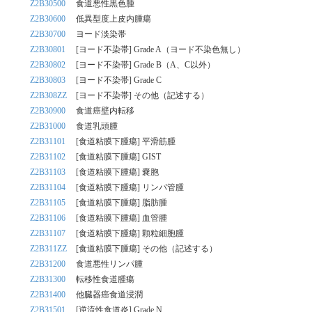
Z2B30500
食道悪性黒色腫
Z2B30600
低異型度上皮内腫瘍
Z2B30700
ヨード淡染帯
Z2B30801
[ヨード不染帯] Grade A（ヨード不染色無し）
Z2B30802
[ヨード不染帯] Grade B（A、C以外）
Z2B30803
[ヨード不染帯] Grade C
Z2B308ZZ
[ヨード不染帯] その他（記述する）
Z2B30900
食道癌壁内転移
Z2B31000
食道乳頭腫
Z2B31101
[食道粘膜下腫瘍] 平滑筋腫
Z2B31102
[食道粘膜下腫瘍] GIST
Z2B31103
[食道粘膜下腫瘍] 嚢胞
Z2B31104
[食道粘膜下腫瘍] リンパ管腫
Z2B31105
[食道粘膜下腫瘍] 脂肪腫
Z2B31106
[食道粘膜下腫瘍] 血管腫
Z2B31107
[食道粘膜下腫瘍] 顆粒細胞腫
Z2B311ZZ
[食道粘膜下腫瘍] その他（記述する）
Z2B31200
食道悪性リンパ腫
Z2B31300
転移性食道腫瘍
Z2B31400
他臓器癌食道浸潤
Z2B31501
[逆流性食道炎] Grade N