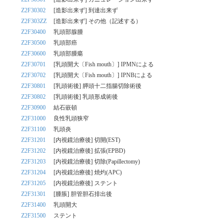
Z2F30302
[造影出来ず] 到達出来ず
Z2F303ZZ
[造影出来ず] その他（記述する）
Z2F30400
乳頭部腺腫
Z2F30500
乳頭部癌
Z2F30600
乳頭部腫瘍
Z2F30701
[乳頭開大〔Fish mouth〕] IPMNによる
Z2F30702
[乳頭開大〔Fish mouth〕] IPNBによる
Z2F30801
[乳頭術後] 膵頭十二指腸切除術後
Z2F30802
[乳頭術後] 乳頭形成術後
Z2F30900
結石嵌頓
Z2F31000
良性乳頭狭窄
Z2F31100
乳頭炎
Z2F31201
[内視鏡治療後] 切開(EST)
Z2F31202
[内視鏡治療後] 拡張(EPBD)
Z2F31203
[内視鏡治療後] 切除(Papillectomy)
Z2F31204
[内視鏡治療後] 焼灼(APC)
Z2F31205
[内視鏡治療後] ステント
Z2F31301
[腫脹] 胆管胆石排出後
Z2F31400
乳頭開大
Z2F31500
ステント