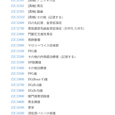
Z2C32501
[異物] アニサキス症
Z2C32502
[異物] 胃石
Z2C32503
[異物] 義歯
Z2C325ZZ
[異物] その他（記述する）
Z2C32600
日の丸紅斑、血管拡張症
Z2C32700
胃前庭部毛細血管拡張症（DAVE, GAVE）
Z2C32800
門脈圧亢進性胃症
Z2C32900
胃静脈瘤
Z2C33000
マロリーワイス症候群
Z2C33100
PEG後
Z2C33200
その他の内視鏡治療後（記述する）
Z2C33300
HP除菌後
Z2C33400
その他治療後
Z2C33500
PPG後
Z2C33600
DG(Roux-Y)後
Z2C33700
DG(B-I)後
Z2C33800
DG(B-II)後
Z2C33900
噴門側胃切除後
Z2C34000
胃全摘後
Z2C34100
胃管
Z2C34200
消化管バイパス術後