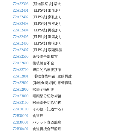
Z2A32303
[経過観察後] 増大
Z2A32401
[ELPS後] 出血あり
Z2A32402
[ELPS後] 穿孔あり
Z2A32403
[ELPS後] 狭窄あり
Z2A32404
[ELPS後] 再発あり
Z2A32405
[ELPS後] 潰瘍あり
Z2A32406
[ELPS後] 瘢痕あり
Z2A32407
[ELPS後] 喉頭浮腫
Z2A32500
術後吻合部狭窄
Z2A32600
術後縫合不全
Z2A32700
経口的治療後狭窄
Z2A32801
[咽喉食摘術後] 空腸再建
Z2A32802
[咽喉食摘術後] 胃管再建
Z2A32900
喉頭全摘術後
Z2A33000
咽頭部分切除術後
Z2A33100
喉頭部分切除術後
Z2A30100
その他（記述する）
Z2B30200
食道癌
Z2B30300
バレット食道腺癌
Z2B30400
食道胃接合部腺癌