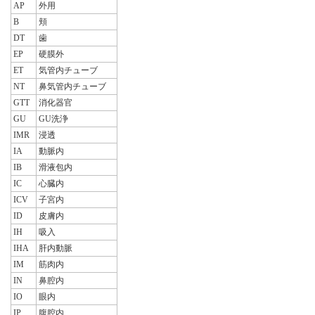
AP
外用
B
頬
DT
歯
EP
硬膜外
ET
気管内チューブ
NT
鼻気管内チューブ
GTT
消化器官
GU
GU洗浄
IMR
浸透
IA
動脈内
IB
滑液包内
IC
心臓内
ICV
子宮内
ID
皮膚内
IH
吸入
IHA
肝内動脈
IM
筋肉内
IN
鼻腔内
IO
眼内
IP
腹腔内