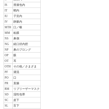
IS
滑液包内
IT
鞘内
IU
子宮内
IV
静脈内
MTH
口／喉
MM
粘膜
NS
鼻側
NG
経口径内腔
NP
鼻のプロング
OP
眼
OT
耳
OTH
その他／さまざま
PF
灌流
PO
口
PR
直腸
RM
リブリーザーマスク
SD
湿性包帯
SC
皮下
SL
舌下