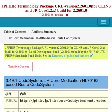
JPFHIR Terminology Package URL-version2.2601.0(for CLINS
and JP-Core1.2.x) build for 2.2601.0
2.2601.0 - release
Table of Contents
Artifacts Summary
JP Core Medication HL70162-based Route CodeSystem
JPFHIR Terminology Package URL-version2.2601.0(for CLINS and JP-Core1.2.x)
build for 2.2601.0 - Local Development build (v2.2601.0) built by the FHIR (HL7®
FHIR® Standard) Build Tools. See the
Directory of published versions
Narrative Content
CodeSystem: JP Core Medication HL70162-
based Route CodeSystem
項目
内容
定義URL
http://jpfhir.jp/fhir/core/CodeSystem/route-codes
Version