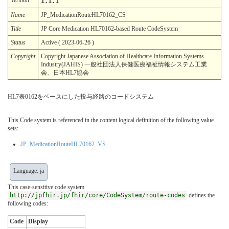
1.1.1
Name
JP_MedicationRouteHL70162_CS
Title
JP Core Medication HL70162-based Route CodeSystem
Status
Active ( 2023-06-26 )
Copyright
Copyright Japanese Association of Healthcare Information Systems
Industry(JAHIS) 一般社団法人保健医療福祉情報システム工業
会、日本HL7協会
HL7表0162をベースにした投与経路のコードシステム
This Code system is referenced in the content logical definition of the following value
sets:
JP_MedicationRouteHL70162_VS
Language: ja
This case-sensitive code system
http://jpfhir.jp/fhir/core/CodeSystem/route-codes
defines the
following codes:
Code
Display