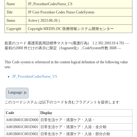
Name
JP_ProcedureCodesNurse_CS
Title
JP Core Procedure Codes Nurse CodeSystem
Status
Active ( 2023-06-26 )
Copyright
Copyright MEDIS-DC 医療情報システム開発センター
処置のコード:看護実践用語標準マスター(看護行為) 1.2.392.200119.4.701 —
最初の2000 件だけの表示に限定（fragment化）, CodeSystem件数:3608 —
This Code system is referenced in the content logical definition of the following value
sets:
JP_ProcedureCodesNurse_VS
Language: ja
このコードシステム は以下のコードを含むフラグメントを提供します:
Code
Display
A001B001C001D000
日常生活ケア・清潔ケア・入浴・
A001B001C001D001
日常生活ケア・清潔ケア・入浴・全介助
A001B001C001D002
日常生活ケア・清潔ケア・入浴・部分介助