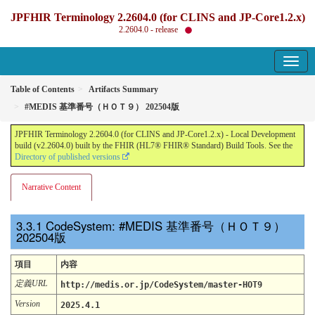
JPFHIR Terminology 2.2604.0 (for CLINS and JP-Core1.2.x)
2.2604.0 - release
Table of Contents
Artifacts Summary
#MEDIS 基準番号（ＨＯＴ９） 202504版
JPFHIR Terminology 2.2604.0 (for CLINS and JP-Core1.2.x) - Local Development
build (v2.2604.0) built by the FHIR (HL7® FHIR® Standard) Build Tools. See the
Directory of published versions
Narrative Content
CodeSystem: #MEDIS 基準番号（ＨＯＴ９）
202504版
項目
内容
定義URL
http://medis.or.jp/CodeSystem/master-HOT9
Version
2025.4.1