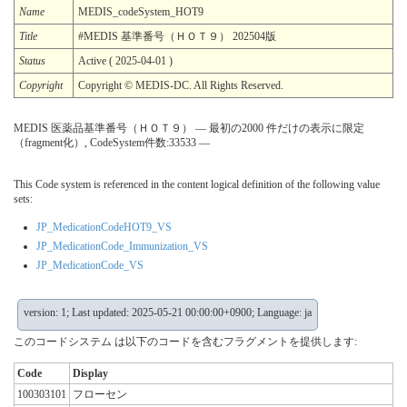
Name
MEDIS_codeSystem_HOT9
Title
#MEDIS 基準番号（ＨＯＴ９） 202504版
Status
Active ( 2025-04-01 )
Copyright
Copyright © MEDIS-DC. All Rights Reserved.
MEDIS 医薬品基準番号（ＨＯＴ９） — 最初の2000 件だけの表示に限定
（fragment化）, CodeSystem件数:33533 —
This Code system is referenced in the content logical definition of the following value
sets:
JP_MedicationCodeHOT9_VS
JP_MedicationCode_Immunization_VS
JP_MedicationCode_VS
version: 1; Last updated: 2025-05-21 00:00:00+0900; Language: ja
このコードシステム は以下のコードを含むフラグメントを提供します:
Code
Display
100303101
フローセン