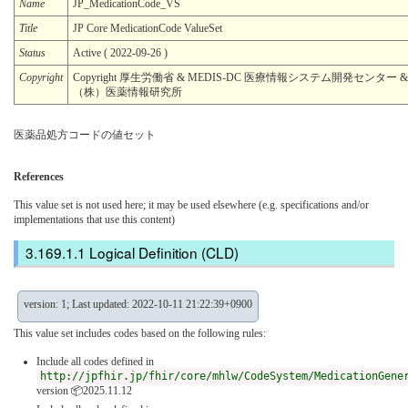
Name
JP_MedicationCode_VS
Title
JP Core MedicationCode ValueSet
Status
Active ( 2022-09-26 )
Copyright
Copyright 厚生労働省 & MEDIS-DC 医療情報システム開発センター &
（株）医薬情報研究所
医薬品処方コードの値セット
References
This value set is not used here; it may be used elsewhere (e.g. specifications and/or
implementations that use this content)
Logical Definition (CLD)
version: 1; Last updated: 2022-10-11 21:22:39+0900
This value set includes codes based on the following rules:
Include all codes defined in
http://jpfhir.jp/fhir/core/mhlw/CodeSystem/MedicationGene
version 📦2025.11.12