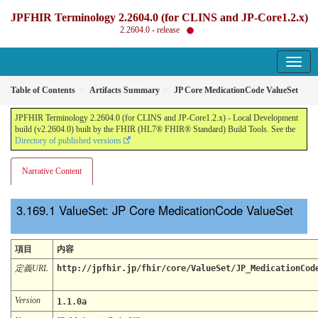
JPFHIR Terminology 2.2604.0 (for CLINS and JP-Core1.2.x)
2.2604.0 - release
Table of Contents
Artifacts Summary
JP Core MedicationCode ValueSet
JPFHIR Terminology 2.2604.0 (for CLINS and JP-Core1.2.x) - Local Development
build (v2.2604.0) built by the FHIR (HL7® FHIR® Standard) Build Tools. See the
Directory of published versions
Narrative Content
ValueSet: JP Core MedicationCode ValueSet
項目
内容
定義URL
http://jpfhir.jp/fhir/core/ValueSet/JP_MedicationCod
Version
1.1.0a