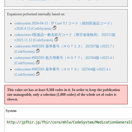
Expansion performed internally based on:
codesystem 2026-04-15 : JP Core YJ コード（個別医薬品コード）
v2026.4.15 (CodeSystem)
codesystem #医薬品一般名処方コード（厚労省保険局） 202511版
v2025.11.12 (CodeSystem)
codesystem #MEDIS 基準番号（ＨＯＴ１３） 202507版 v2025.7.1
(CodeSystem)
codesystem #MEDIS 処方用番号（ＨＯＴ７） 202504版 v2025.4.1
(CodeSystem)
codesystem #MEDIS 基準番号（ＨＯＴ９） 202504版 v2025.4.1
(CodeSystem)
This value set has at least 9,368 codes in it. In order to keep the publication
size manageable, only a selection (1,000 codes) of the whole set of codes is
shown.
System
http://jpfhir.jp/fhir/core/mhlw/CodeSystem/MedicationGeneral