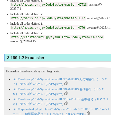
Include all codes defined in
http://medis.or.jp/CodeSystem/master-HOT13
version 📦
2025.7.1
Include all codes defined in
http://medis.or.jp/CodeSystem/master-HOT7
version 📦2025.4.1
Include all codes defined in
http://medis.or.jp/CodeSystem/master-HOT9
version 📦2025.4.1
Include all codes defined in
http://capstandard.jp/iyaku.info/CodeSystem/YJ-code
version 📦2026.4.15
Expansion
Expansion based on code system fragments:
http://medis.or.jp/CodeSystem/master-HOT7 #MEDIS 処方用番号（ＨＯＴ
７） 202504版 v2025.4.1 (CodeSystem)
http://medis.or.jp/CodeSystem/master-HOT9 #MEDIS 基準番号（ＨＯＴ
９） 202504版 v2025.4.1 (CodeSystem)
http://medis.or.jp/CodeSystem/master-HOT13 #MEDIS 基準番号（ＨＯＴ１
３） 202507版 v2025.7.1 (CodeSystem)
http://capstandard.jp/iyaku.info/CodeSystem/YJ-code 2026-04-15 : JP Core YJ
コード（個別医薬品コード） v2026.4.15 (CodeSystem)