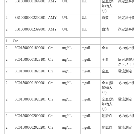
2
3B160000001999801
AMY
U/L
U/L
全血(添
測定法を
加物入
り)
2
3B160000002299801
AMY
U/L
U/L
血漿
測定法を
2
3B160000002399801
AMY
U/L
U/L
血清
測定法を
1
Cre
2
3C015000001899901
Cre
mg/dL
mg/dL
全血
その他の
2
3C015000001829101
Cre
mg/dL
mg/dL
全血
反射測光
クトメト
2
3C015000001826201
Cre
mg/dL
mg/dL
全血
電流測定
2
3C015000001999901
Cre
mg/dL
mg/dL
全血(添
その他の
加物入
り)
2
3C015000001926201
Cre
mg/dL
mg/dL
全血(添
電流測定
加物入
り)
2
3C015000002099901
Cre
mg/dL
mg/dL
動脈血
その他の
2
3C015000002026201
Cre
mg/dL
mg/dL
動脈血
電流測定