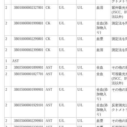
クトメト
2
3B010000002327801
CK
U/L
U/L
血清
紫外吸光
(JSCC、
法以外)
2
3B010000001999801
CK
U/L
U/L
全血(添
測定法を
加物入
り)
2
3B010000002299801
CK
U/L
U/L
血漿
測定法を
2
3B010000002399801
CK
U/L
U/L
血清
測定法を
1
AST
2
3B035000001899901
AST
U/L
U/L
全血
その他の
2
3B035000001827701
AST
U/L
U/L
全血
可視吸光
(JSCC、
法以外)
2
3B035000001999901
AST
U/L
U/L
全血(添
その他の
加物入
り)
2
3B035000001929101
AST
U/L
U/L
全血(添
反射測光
加物入
クトメト
り)
2
3B035000002299901
AST
U/L
U/L
血漿
その他の