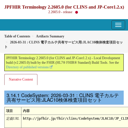
JPFHIR Terminology 2.2605.0 (for CLINS and JP-Core1.2.x)
2.2605.0 - release
Table of Contents
Artifacts Summary
2026-03-31 : CLINS 電子カルテ共有サービス用:JLAC10検体検査項目セッ
ト
JPFHIR Terminology 2.2605.0 (for CLINS and JP-Core1.2.x) - Local Development
build (v2.2605.0) built by the FHIR (HL7® FHIR® Standard) Build Tools. See the
Directory of published versions
Narrative Content
CodeSystem: 2026-03-31 : CLINS 電子カルテ
共有サービス用:JLAC10検体検査項目セット
項目
内容
定義URL
http://jpfhir.jp/fhir/clins/CodeSystem/JLAC10/JP_CLI