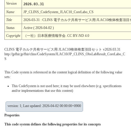
Version
2026.03.31
Name
JP_CLINS_CodeSystem_JLAC10_CoreLabo_CS
Title
2026-03-31 : CLINS 電子カルテ共有サービス用:JLAC10検体検査項
Status
Active ( 2026-04-02 )
Copyright
（一社）日本医療情報学会. CC BY-ND 4.0
CLINS 電子カルテ共有サービス用 JLAC10検体検査項目セット v2026.03.31
http://jpfhir.jp/fhir/clins/CodeSystem/JLAC10/JP_CLINS_ObsLabResult_CoreLabo_C
S
This Code system is referenced in the content logical definition of the following value
sets:
This CodeSystem is not used here; it may be used elsewhere (e.g. specifications
and/or implementations that use this content)
version: 1; Last updated: 2026-04-02 00:00:00+0900
Properties
This code system defines the following properties for its concepts