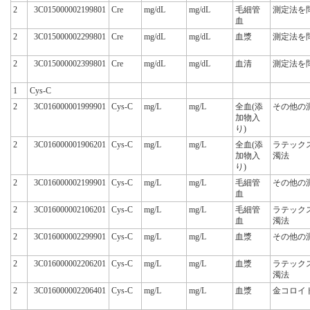
2
3C015000002199801
Cre
mg/dL
mg/dL
毛細管
測定法を
血
2
3C015000002299801
Cre
mg/dL
mg/dL
血漿
測定法を
2
3C015000002399801
Cre
mg/dL
mg/dL
血清
測定法を
1
Cys-C
2
3C016000001999901
Cys-C
mg/L
mg/L
全血(添
その他の
加物入
り)
2
3C016000001906201
Cys-C
mg/L
mg/L
全血(添
ラテック
加物入
濁法
り)
2
3C016000002199901
Cys-C
mg/L
mg/L
毛細管
その他の
血
2
3C016000002106201
Cys-C
mg/L
mg/L
毛細管
ラテック
血
濁法
2
3C016000002299901
Cys-C
mg/L
mg/L
血漿
その他の
2
3C016000002206201
Cys-C
mg/L
mg/L
血漿
ラテック
濁法
2
3C016000002206401
Cys-C
mg/L
mg/L
血漿
金コロイ