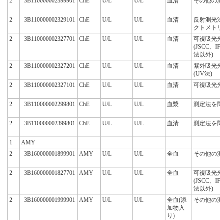
2
3B110000002399901
ChE
U/L
U/L
血清
その他の
2
3B110000002329101
ChE
U/L
U/L
血清
反射測光
クトメト
2
3B110000002327701
ChE
U/L
U/L
血清
可視吸光
(JSCC、
法以外)
2
3B110000002327201
ChE
U/L
U/L
血清
紫外吸光
(UV法)
2
3B110000002327101
ChE
U/L
U/L
血清
可視吸光
2
3B110000002299801
ChE
U/L
U/L
血漿
測定法を
2
3B110000002399801
ChE
U/L
U/L
血清
測定法を
1
AMY
2
3B160000001899901
AMY
U/L
U/L
全血
その他の
2
3B160000001827701
AMY
U/L
U/L
全血
可視吸光
(JSCC、
法以外)
2
3B160000001999901
AMY
U/L
U/L
全血(添
その他の
加物入
り)