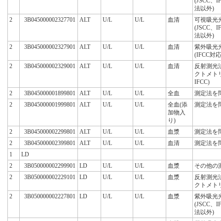
(JSCC、
法以外)
2
3B045000002327701
ALT
U/L
U/L
血清
可視吸光
(JSCC、
法以外)
2
3B045000002327901
ALT
U/L
U/L
血清
紫外吸光
(IFCC対
2
3B045000002329001
ALT
U/L
U/L
血清
反射測光
クトメト
IFCC)
2
3B045000001899801
ALT
U/L
U/L
全血
測定法を
2
3B045000001999801
ALT
U/L
U/L
全血(添
測定法を
加物入
り)
2
3B045000002299801
ALT
U/L
U/L
血漿
測定法を
2
3B045000002399801
ALT
U/L
U/L
血清
測定法を
1
LD
2
3B050000002299901
LD
U/L
U/L
血漿
その他の
2
3B050000002229101
LD
U/L
U/L
血漿
反射測光
クトメト
2
3B050000002227801
LD
U/L
U/L
血漿
紫外吸光
(JSCC、
法以外)