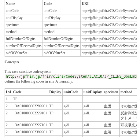
Name
Code
URI
unitCode
unitCode
http://jpfhir.jp/fhir/eCS/CodeSystem
unitDisplay
unitDisplay
http://jpfhir.jp/fhir/eCS/CodeSystem/
specimen
specimen
http://jpfhir.jp/fhir/eCS/CodeSystem
method
method
http://jpfhir.jp/fhir/eCS/CodeSystem
fullNumberOfDigits
fullNumberOfDigits
http://jpfhir.jp/fhir/eCS/CodeSystem
numberOfDecimalDigits
numberOfDecimalDigits
http://jpfhir.jp/fhir/eCS/CodeSyste
oidOfValueSet
oidOfValueSet
http://jpfhir.jp/fhir/eCS/CodeSystem
Concepts
This case-sensitive code system
http://jpfhir.jp/fhir/clins/CodeSystem/JLAC10/JP_CLINS_ObsLab
defines the following codes in a Is-A hierarchy:
Lvl
Code
Display
unitCode
unitDisplay
specimen
method
1
TP
2
3A010000002299901
TP
g/dL
g/dL
血漿
その他の
2
3A010000002229101
TP
g/dL
g/dL
血漿
反射測光
クトメト
2
3A010000002227101
TP
g/dL
g/dL
血漿
可視吸光
2
3A010000002399901
TP
g/dL
g/dL
血清
その他の