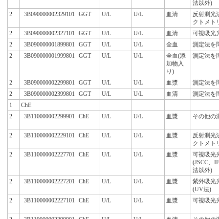
法以外)
2
3B090000002329101
GGT
U/L
U/L
血清
反射測光
クトメト
2
3B090000002327101
GGT
U/L
U/L
血清
可視吸光
2
3B090000001899801
GGT
U/L
U/L
全血
測定法を
2
3B090000001999801
GGT
U/L
U/L
全血(添
測定法を
加物入
り)
2
3B090000002299801
GGT
U/L
U/L
血漿
測定法を
2
3B090000002399801
GGT
U/L
U/L
血清
測定法を
1
ChE
2
3B110000002299901
ChE
U/L
U/L
血漿
その他の
2
3B110000002229101
ChE
U/L
U/L
血漿
反射測光
クトメト
2
3B110000002227701
ChE
U/L
U/L
血漿
可視吸光
(JSCC、
法以外)
2
3B110000002227201
ChE
U/L
U/L
血漿
紫外吸光
(UV法)
2
3B110000002227101
ChE
U/L
U/L
血漿
可視吸光