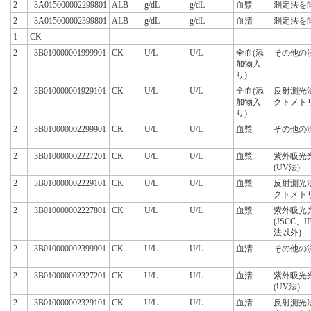
2
3A015000002299801
ALB
g/dL
g/dL
血漿
測定法を
2
3A015000002399801
ALB
g/dL
g/dL
血清
測定法を
1
CK
2
3B010000001999901
CK
U/L
U/L
全血(添
その他の
加物入
り)
2
3B010000001929101
CK
U/L
U/L
全血(添
反射測光
加物入
クトメト
り)
2
3B010000002299901
CK
U/L
U/L
血漿
その他の
2
3B010000002227201
CK
U/L
U/L
血漿
紫外吸光
(UV法)
2
3B010000002229101
CK
U/L
U/L
血漿
反射測光
クトメト
2
3B010000002227801
CK
U/L
U/L
血漿
紫外吸光
(JSCC、
法以外)
2
3B010000002399901
CK
U/L
U/L
血清
その他の
2
3B010000002327201
CK
U/L
U/L
血清
紫外吸光
(UV法)
2
3B010000002329101
CK
U/L
U/L
血清
反射測光