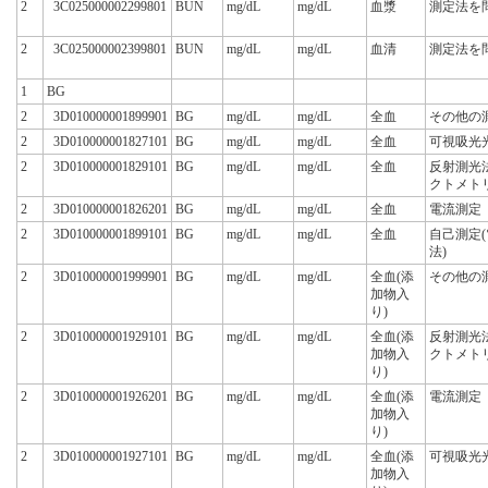
2
3C025000002299801
BUN
mg/dL
mg/dL
血漿
測定法を
2
3C025000002399801
BUN
mg/dL
mg/dL
血清
測定法を
1
BG
2
3D010000001899901
BG
mg/dL
mg/dL
全血
その他の
2
3D010000001827101
BG
mg/dL
mg/dL
全血
可視吸光
2
3D010000001829101
BG
mg/dL
mg/dL
全血
反射測光
クトメト
2
3D010000001826201
BG
mg/dL
mg/dL
全血
電流測定
2
3D010000001899101
BG
mg/dL
mg/dL
全血
自己測定
法)
2
3D010000001999901
BG
mg/dL
mg/dL
全血(添
その他の
加物入
り)
2
3D010000001929101
BG
mg/dL
mg/dL
全血(添
反射測光
加物入
クトメト
り)
2
3D010000001926201
BG
mg/dL
mg/dL
全血(添
電流測定
加物入
り)
2
3D010000001927101
BG
mg/dL
mg/dL
全血(添
可視吸光
加物入