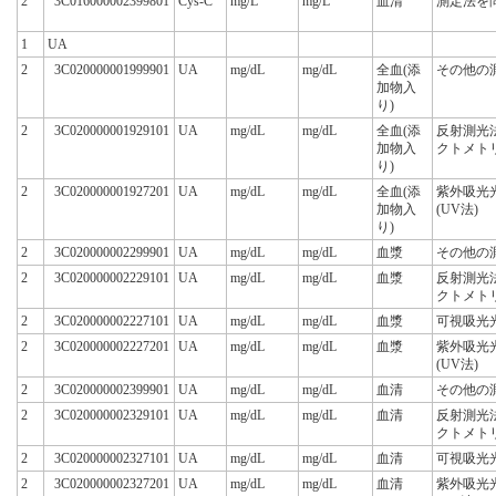
2
3C016000002399801
Cys-C
mg/L
mg/L
血清
測定法を
1
UA
2
3C020000001999901
UA
mg/dL
mg/dL
全血(添
その他の
加物入
り)
2
3C020000001929101
UA
mg/dL
mg/dL
全血(添
反射測光
加物入
クトメト
り)
2
3C020000001927201
UA
mg/dL
mg/dL
全血(添
紫外吸光
加物入
(UV法)
り)
2
3C020000002299901
UA
mg/dL
mg/dL
血漿
その他の
2
3C020000002229101
UA
mg/dL
mg/dL
血漿
反射測光
クトメト
2
3C020000002227101
UA
mg/dL
mg/dL
血漿
可視吸光
2
3C020000002227201
UA
mg/dL
mg/dL
血漿
紫外吸光
(UV法)
2
3C020000002399901
UA
mg/dL
mg/dL
血清
その他の
2
3C020000002329101
UA
mg/dL
mg/dL
血清
反射測光
クトメト
2
3C020000002327101
UA
mg/dL
mg/dL
血清
可視吸光
2
3C020000002327201
UA
mg/dL
mg/dL
血清
紫外吸光