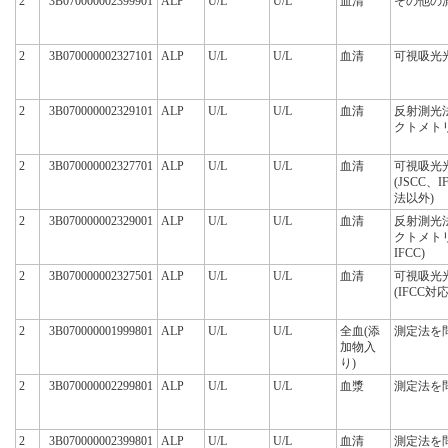
2
3B070000002399901
ALP
U/L
U/L
血清
その他の
2
3B070000002327101
ALP
U/L
U/L
血清
可視吸光
2
3B070000002329101
ALP
U/L
U/L
血清
反射測光
クトメト
2
3B070000002327701
ALP
U/L
U/L
血清
可視吸光
(JSCC、
法以外)
2
3B070000002329001
ALP
U/L
U/L
血清
反射測光
クトメト
IFCC)
2
3B070000002327501
ALP
U/L
U/L
血清
可視吸光
(IFCC対
2
3B070000001999801
ALP
U/L
U/L
全血(添
測定法を
加物入
り)
2
3B070000002299801
ALP
U/L
U/L
血漿
測定法を
2
3B070000002399801
ALP
U/L
U/L
血清
測定法を