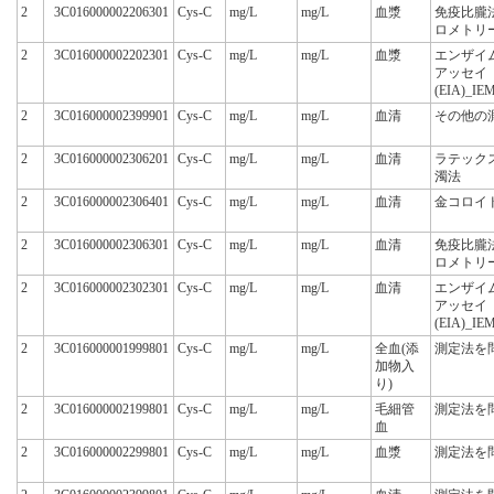
2
3C016000002206301
Cys-C
mg/L
mg/L
血漿
免疫比朧
ロメトリー
2
3C016000002202301
Cys-C
mg/L
mg/L
血漿
エンザイ
アッセイ
(EIA)_I
2
3C016000002399901
Cys-C
mg/L
mg/L
血清
その他の
2
3C016000002306201
Cys-C
mg/L
mg/L
血清
ラテック
濁法
2
3C016000002306401
Cys-C
mg/L
mg/L
血清
金コロイ
2
3C016000002306301
Cys-C
mg/L
mg/L
血清
免疫比朧
ロメトリー
2
3C016000002302301
Cys-C
mg/L
mg/L
血清
エンザイ
アッセイ
(EIA)_I
2
3C016000001999801
Cys-C
mg/L
mg/L
全血(添
測定法を
加物入
り)
2
3C016000002199801
Cys-C
mg/L
mg/L
毛細管
測定法を
血
2
3C016000002299801
Cys-C
mg/L
mg/L
血漿
測定法を