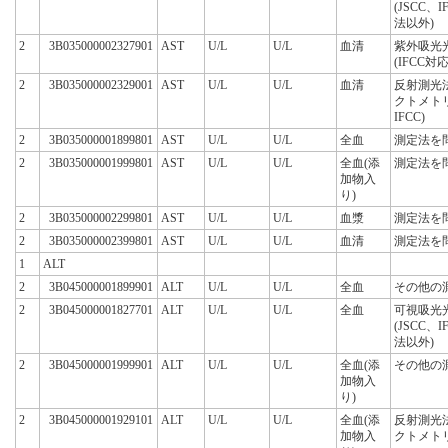
(JSCC、
法以外)
2
3B035000002327901
AST
U/L
U/L
血清
紫外吸光
(IFCC対
2
3B035000002329001
AST
U/L
U/L
血清
反射測光
クトメト
IFCC)
2
3B035000001899801
AST
U/L
U/L
全血
測定法を
2
3B035000001999801
AST
U/L
U/L
全血(添
測定法を
加物入
り)
2
3B035000002299801
AST
U/L
U/L
血漿
測定法を
2
3B035000002399801
AST
U/L
U/L
血清
測定法を
1
ALT
2
3B045000001899901
ALT
U/L
U/L
全血
その他の
2
3B045000001827701
ALT
U/L
U/L
全血
可視吸光
(JSCC、
法以外)
2
3B045000001999901
ALT
U/L
U/L
全血(添
その他の
加物入
り)
2
3B045000001929101
ALT
U/L
U/L
全血(添
反射測光
加物入
クトメト