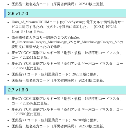
医薬品一般名処方コード（厚労省保険局） 202511版に更新。
v1.7.0
Units_of_Measure(UCUMコード)のCodeSystemに 電子カルテ情報共有サー
ビスに対応するため、次の4つを独自に追加した。 {C.O.I} 10*2/uL
{Log_U} {log_U}/mL
微生物検査カテゴリー関連の２つのValueSet
JP_ObservationCategory_Microbiology_VSとJP_MicrobiologyCategory_VSの
説明文に重複があったので修正。
JFAGY GCM 薬剤アレルギー等「剤形・規格・銘柄不明コードマスタ」
コード 202511版に更新。
JFAGY YCM 薬剤アレルギー等「薬剤アレルギー用コードマスタ」コー
ド 202511版に更新。
医薬品YJ コード（個別医薬品コード）202511版に更新。
医薬品一般名処方コード（厚労省保険局） 202511版に更新。
v1.6.0
JFAGY GCM 薬剤アレルギー等「剤形・規格・銘柄不明コードマスタ」
コード 202509版に更新。
JFAGY YCM 薬剤アレルギー等「薬剤アレルギー用コードマスタ」コー
ド 202509版に更新。
医薬品YJ コード（個別医薬品コード）202509版に更新。
医薬品一般名処方コード（厚労省保険局） 202508版に更新。