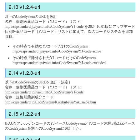
v1.2.4-url
以下のCodeSystemのURLを改訂
名称：個別医薬品コード（YJコード）リスト:
http://capstandard.jp/iyaku.info/CodeSystem/YJ-code を2024.10.01版にアップデート
個別医薬品コード（YJコード）リストに加えて、次のコードシステムを追加
収載。
その時点で有効なYJコードだけのCodeSystem
http://capstandard.jp/iyaku.info/CodeSystem/YJ-code-active
その時点で除外されたYJコードだけのCodeSystem
http://capstandard.jp/iyaku.info/CodeSystem/YJ-code-excluded
v1.2.3-url
以下のCodeSystemのURLを改訂（決定）
名称：個別医薬品コード（YJコード）リスト:
http://capstandard.jp/iyaku.info/CodeSystem/YJ-code
名称：規格別薬剤成分コード:
http://capstandard.jp/CodeSystem/KikakubetsuYakuzaiSeibun
v1.2.2-url
JFAGYアレルゲンコードのYJベースCodeSystemとYJコード末尾3桁ZZZベース
のCodeSystemを別々のCodeSystemに改訂した。
v1.2.1-url