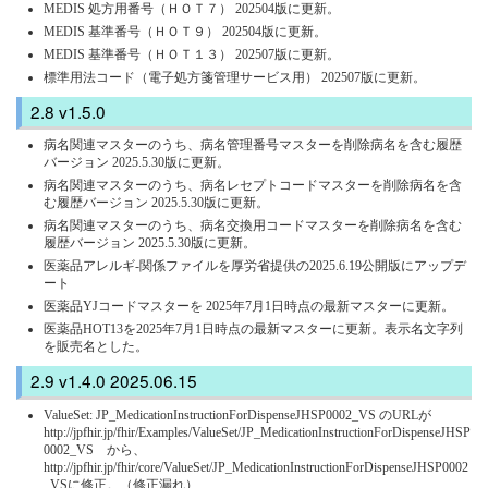
MEDIS 処方用番号（ＨＯＴ７） 202504版に更新。
MEDIS 基準番号（ＨＯＴ９） 202504版に更新。
MEDIS 基準番号（ＨＯＴ１３） 202507版に更新。
標準用法コード（電子処方箋管理サービス用） 202507版に更新。
v1.5.0
病名関連マスターのうち、病名管理番号マスターを削除病名を含む履歴
バージョン 2025.5.30版に更新。
病名関連マスターのうち、病名レセプトコードマスターを削除病名を含
む履歴バージョン 2025.5.30版に更新。
病名関連マスターのうち、病名交換用コードマスターを削除病名を含む
履歴バージョン 2025.5.30版に更新。
医薬品アレルギ-関係ファイルを厚労省提供の2025.6.19公開版にアップデ
ート
医薬品YJコードマスターを 2025年7月1日時点の最新マスターに更新。
医薬品HOT13を2025年7月1日時点の最新マスターに更新。表示名文字列
を販売名とした。
v1.4.0 2025.06.15
ValueSet: JP_MedicationInstructionForDispenseJHSP0002_VS のURLが
http://jpfhir.jp/fhir/Examples/ValueSet/JP_MedicationInstructionForDispenseJHSP
0002_VS から、
http://jpfhir.jp/fhir/core/ValueSet/JP_MedicationInstructionForDispenseJHSP0002
_VSに修正。（修正漏れ）