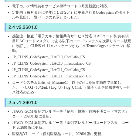
電子カルテ情報共有サービス標準コード３月更新版に対応。
定期的（毎月または半年に１回など）に更新されるCodeSystem のタイト
ルを見出し一覧ページの表示と合わせた。
v2.2601.0
感染症、検査「電子カルテ情報共有サービス対応 JLACコード表(共有項
目JLACコードマスタ)」である以下のコードシステムを次期りリース版用
に改訂し、CLINS v1.11.x パッケージからこのTerminologyパッケージに移
動。
JP_CLINS_CodeSystem_JLAC10_CoreLabo_CS
JP_CLINS_CodeSystem_JLAC10_InfectionLabo_CS
JP_CLINS_CodeSystem_JLAC11_CoreLabo_CS
JP_CLINS_CodeSystem_JLAC11_InfectionLabo_CS
コードシステムUnits_of_Measureに、以下の4つを日本独自で追加し
た。 {C.O.I} 10*2/uL {Log_U} {log_U}/mL （電子カルテ情報共有サービ
ス対応のため）
v1.2601.0
JFAGY GCM 薬剤アレルギー等「剤形・規格・銘柄不明コードマスタ」
コード 202601版に更新。
JFAGY YCM 薬剤アレルギー等「薬剤アレルギー用コードマスタ」コー
ド 202601版に更新。
医薬品YJ コード（個別医薬品コード）202601版に更新。