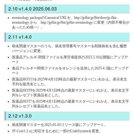
v1.4.0 2025.06.03
terminology packegeのCanonical URLを、http://jpfhir.jp/fhir/dore/jp-fhir-
terminology から http://jpfhir.jp/fhir/jpfhir-terminology に変更（内部不整合が
あったため統一）。
v1.4.0
病名関連マスターのうち、病名管理番号マスターを削除病名を含む履歴
バージョンに変更。
医薬品アレルギ-関係ファイルを厚労省提供の2025.5.16公開版にアップデ
ート
食品アレルギー関係ファイルをオレンジを追加した2025.4.1版にアップデ
ート
医薬品HOT13を2025年4月1日時点の最新マスターにいれかえ。表示名文
字列を販売名とした。
医薬品HOT9を2025年4月1日時点の最新マスターにいれかえ。表示名文字
列をレセプト医薬品名とした。
医薬品HOT7を2025年4月1日時点の最新マスターにいれかえ。表示名文字
列をレセプト医薬品名とした。
v1.3.0
病名関連マスターを2025-01-01リリース版にアップデート。
JP-Core1.2.xに対応するために一部のCodeSystemを変更。