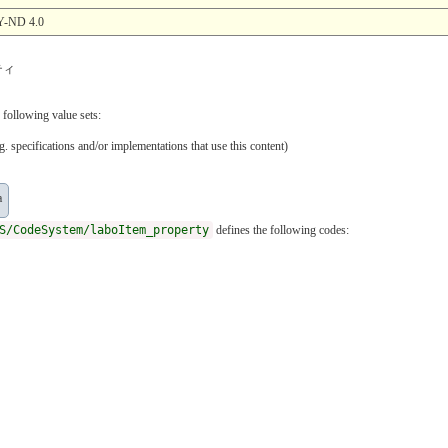
ND 4.0
ティ
 following value sets:
. specifications and/or implementations that use this content)
a
S/CodeSystem/laboItem_property
defines the following codes: