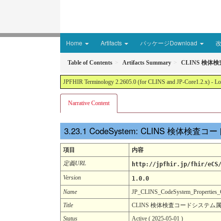
Home
Artifacts
パッケージDownload
Table of Contents
Artifacts Summary
CLINS 検
JPFHIR Terminology 2.2605.0 (for CLINS and JP-Core1.2.x) - Loc
Narrative Content
CodeSystem: CLINS 検
項目
内容
定義URL
http://jpfhir.jp/fhir/eCS
Version
1.0.0
Name
JP_CLINS_CodeSystem_Properties
Title
CLINS 検体検査コードシステ
Status
Active ( 2025-05-01 )