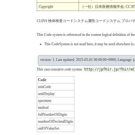
Copyright
（一社）日本医療情報学会. CC BY-
CLINS 検体検査コードシステム属性コードシステム プロパ
This Code system is referenced in the content logical definition of the
This CodeSystem is not used here; it may be used elsewhere (e.g
version: 1; Last updated: 2025-05-01 00:00:00+0900; Language: j
This case-sensitive code system
http://jpfhir.jp/fhir/eC
Code
unitCode
unitDisplay
specimen
method
fullNumberOfDigits
numberOfDecimalDigits
oidOfValueSet