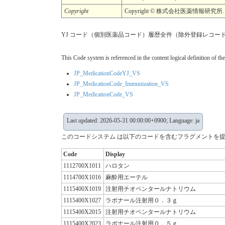
Copyright
Copyright © 株式会社医薬情報研究所. All Rig
YJ コード（個別医薬品コード）履歴全件（除外登録レコードを含む） —
This Code system is referenced in the content logical definition of the
JP_MedicationCodeYJ_VS
JP_MedicationCode_Immunization_VS
JP_MedicationCode_VS
Last updated: 2026-05-31 00:00:00+0900; Language: ja
このコードシステム は以下のコードを含むフラグメントを提
Code
Display
1112700X1011
ハロタン
1114700X1016
麻酔用エーテル
1115400X1019
注射用チオペンタールナトリウム
1115400X1027
ラボナール注射用０．３ｇ
1115400X2015
注射用チオペンタールナトリウム
1115400X2023
ラボナール注射用０．５ｇ