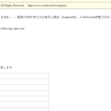
hts Reserved. https://www.iyaku.info/company/
 最初の2000 件だけの表示に限定（fragment化）, CodeSystem件数:25510 
 following value sets:
供します: