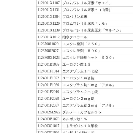
1121001X1107
ブロムワレリル尿素「ホエイ」
1121001X1131
ブロムワレリル尿素＊（山善）
1121001X1204
ブロバリン原末
1121001X1220
ブロムワレリル尿素「ＪＧ」
1121001X1239
ブロモバレリル尿素原末「マルイシ」
1123001X1012
抱水クロラール
1123700J1020
エスクレ坐剤「２５０」
1123700J2027
エスクレ坐剤「５００」
1123700X1023
エスクレ注腸用キット「５００」
1124001B1039
ユーロジン散１％
1124001F1014
エスタゾラム１ｍｇ錠
1124001F1022
ユーロジン１ｍｇ錠
1124001F1030
エスタゾラム錠１ｍｇ「アメル」
1124001F2010
エスタゾラム２ｍｇ錠
1124001F2029
ユーロジン２ｍｇ錠
1124001F2037
エスタゾラム錠２ｍｇ「アメル」
1124002M2022
ダルメートカプセル１５
1124003B1070
ネルボン散１％
1124003C1017
ニトラゼパム１％細粒
1124003C1092
ベンザリン細粒１％