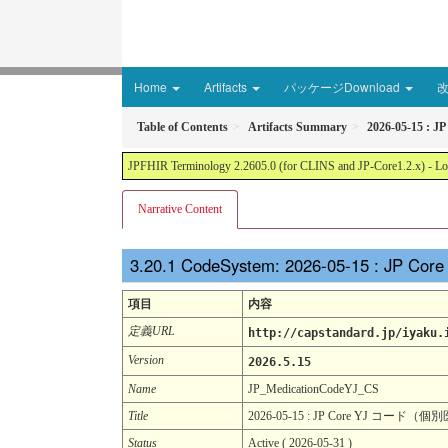
Home
Artifacts
パッケージDownload
Table of Contents
Artifacts Summary
2026-05-15
JPFHIR Terminology 2.2605.0 (for CLINS and JP-Core1.2.x) - Loc
Narrative Content
CodeSystem: 2026-05-15 : 
項目
内容
定義URL
http://capstandard.jp/iyaku.
Version
2026.5.15
Name
JP_MedicationCodeYJ_CS
Title
2026-05-15 : JP Core YJ コー
Status
Active ( 2026-05-31 )