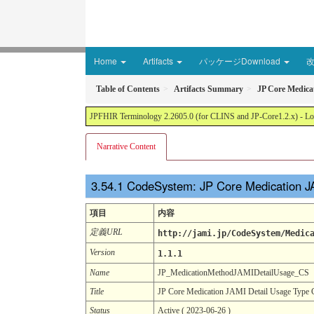
Home
Artifacts
パッケージDownload
Table of Contents
Artifacts Summary
JP Core Medica
JPFHIR Terminology 2.2605.0 (for CLINS and JP-Core1.2.x) - Loc
Narrative Content
CodeSystem: JP Core Medication 
項目
内容
定義URL
http://jami.jp/CodeSystem/Medic
Version
1.1.1
Name
JP_MedicationMethodJAMIDetailUsage_CS
Title
JP Core Medication JAMI Detail Usage Type
Status
Active ( 2023-06-26 )