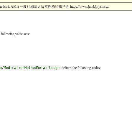
l Informatics (JAMI) 一般社団法人日本医療情報学会 https://www.jami.jp/jamistd/
 following value sets:
m/MedicationMethodDetailUsage
defines the following codes: