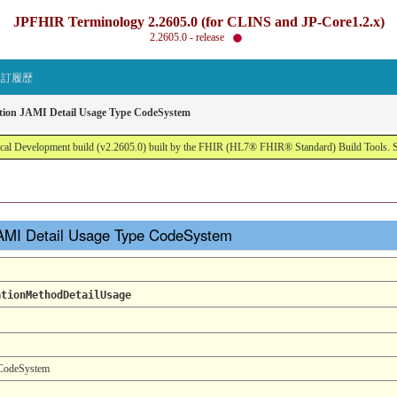
JPFHIR Terminology 2.2605.0 (for CLINS and JP-Core1.2.x)
2.2605.0 - release
改訂履歴
tion JAMI Detail Usage Type CodeSystem
al Development build (v2.2605.0) built by the FHIR (HL7® FHIR® Standard) Build Tools. 
JAMI Detail Usage Type CodeSystem
ationMethodDetailUsage
 CodeSystem