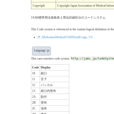
Copyright
Copyright Japan Association of Medica
JAMI標準用法規格表２用法詳細区分のコードシステム
This Code system is referenced in the content logical definition of the
JP_MedicationMethodJAMIDetailUsage_VS
Language: ja
This case-sensitive code system
http://jami.jp/CodeSyste
Code
Display
10
経口
11
舌下
12
バッカル
13
経口内塗布
2A
貼付
2B
塗布
2C
湿布