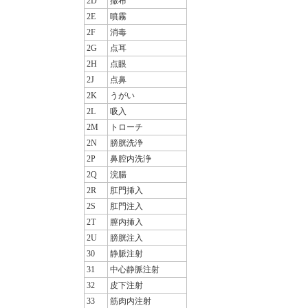
2D
撒布
2E
噴霧
2F
消毒
2G
点耳
2H
点眼
2J
点鼻
2K
うがい
2L
吸入
2M
トローチ
2N
膀胱洗浄
2P
鼻腔内洗浄
2Q
浣腸
2R
肛門挿入
2S
肛門注入
2T
膣内挿入
2U
膀胱注入
30
静脈注射
31
中心静脈注射
32
皮下注射
33
筋肉内注射