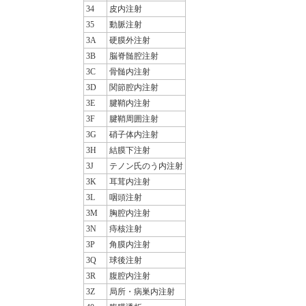
34
皮内注射
35
動脈注射
3A
硬膜外注射
3B
脳脊髄腔注射
3C
骨髄内注射
3D
関節腔内注射
3E
腱鞘内注射
3F
腱鞘周囲注射
3G
硝子体内注射
3H
結膜下注射
3J
テノン氏のう内注射
3K
耳茸内注射
3L
咽頭注射
3M
胸腔内注射
3N
痔核注射
3P
角膜内注射
3Q
球後注射
3R
腹腔内注射
3Z
局所・病巣内注射