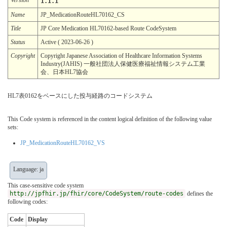
1.1.1
Name
JP_MedicationRouteHL70162_CS
Title
JP Core Medication HL70162-based Route CodeSystem
Status
Active ( 2023-06-26 )
Copyright
Copyright Japanese Association of Healthcare Information Systems
Industry(JAHIS) 一般社団法人保健医療福祉情報システム工業
会、日本HL7協会
HL7表0162をベースにした投与経路のコードシステム
This Code system is referenced in the content logical definition of the following value
sets:
JP_MedicationRouteHL70162_VS
Language: ja
This case-sensitive code system
http://jpfhir.jp/fhir/core/CodeSystem/route-codes
defines the
following codes:
Code
Display