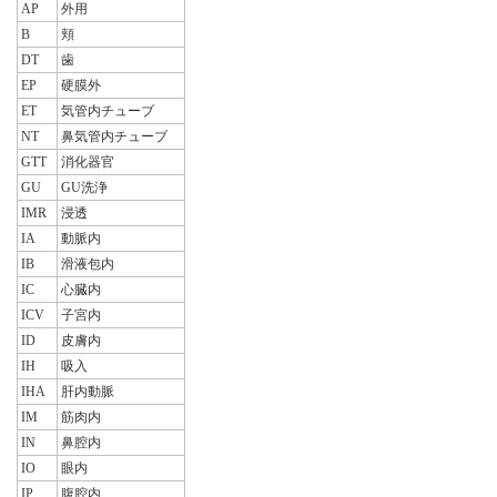
AP
外用
B
頬
DT
歯
EP
硬膜外
ET
気管内チューブ
NT
鼻気管内チューブ
GTT
消化器官
GU
GU洗浄
IMR
浸透
IA
動脈内
IB
滑液包内
IC
心臓内
ICV
子宮内
ID
皮膚内
IH
吸入
IHA
肝内動脈
IM
筋肉内
IN
鼻腔内
IO
眼内
IP
腹腔内