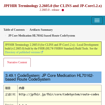
JPFHIR Terminology 2.2605.0 (for CLINS and JP-Core1.2.x)
2.2605.0 - release
Table of Contents
Artifacts Summary
JP Core Medication HL70162-based Route CodeSystem
JPFHIR Terminology 2.2605.0 (for CLINS and JP-Core1.2.x) - Local Development
build (v2.2605.0) built by the FHIR (HL7® FHIR® Standard) Build Tools. See the
Directory of published versions
Narrative Content
CodeSystem: JP Core Medication HL70162-
based Route CodeSystem
項目
内容
定義URL
http://jpfhir.jp/fhir/core/CodeSystem/route-codes
Version