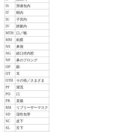
IS
滑液包内
IT
鞘内
IU
子宮内
IV
静脈内
MTH
口／喉
MM
粘膜
NS
鼻側
NG
経口径内腔
NP
鼻のプロング
OP
眼
OT
耳
OTH
その他／さまざま
PF
灌流
PO
口
PR
直腸
RM
リブリーザーマスク
SD
湿性包帯
SC
皮下
SL
舌下