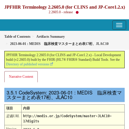
JPFHIR Terminology 2.2605.0 (for CLINS and JP-Core1.2.x)
2.2605.0 - release
Table of Contents
Artifacts Summary
2023-06-01 : MEDIS 臨床検査マスターまとめ表17桁、JLAC10
JPFHIR Terminology 2.2605.0 (for CLINS and JP-Core1.2.x) - Local Development
build (v2.2605.0) built by the FHIR (HL7® FHIR® Standard) Build Tools. See the
Directory of published versions
Narrative Content
CodeSystem: 2023-06-01 : MEDIS 臨床検査マ
スターまとめ表17桁、JLAC10
項目
内容
定義URL
http://medis.or.jp/CodeSystem/master-JLAC10-
17digits
Version