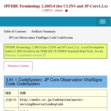
JPFHIR Terminology 2.2605.0 (for CLINS and JP-Core1.2.x)
2.2605.0 - release
Table of Contents
Artifacts Summary
JP Core Observation VitalSigns Code CodeSystem
JPFHIR Terminology 2.2605.0 (for CLINS and JP-Core1.2.x) - Local Development
build (v2.2605.0) built by the FHIR (HL7® FHIR® Standard) Build Tools. See the
Directory of published versions
Narrative Content
CodeSystem: JP Core Observation VitalSigns
Code CodeSystem
項目
内容
定義URL
http://medis.or.jp/CodeSystem/master-
nursingObservationKeyCode
Version