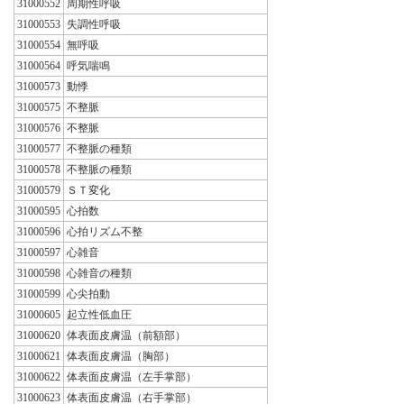
31000552
周期性呼吸
31000553
失調性呼吸
31000554
無呼吸
31000564
呼気喘鳴
31000573
動悸
31000575
不整脈
31000576
不整脈
31000577
不整脈の種類
31000578
不整脈の種類
31000579
ＳＴ変化
31000595
心拍数
31000596
心拍リズム不整
31000597
心雑音
31000598
心雑音の種類
31000599
心尖拍動
31000605
起立性低血圧
31000620
体表面皮膚温（前額部）
31000621
体表面皮膚温（胸部）
31000622
体表面皮膚温（左手掌部）
31000623
体表面皮膚温（右手掌部）