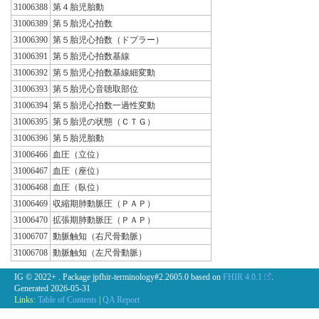
31006388
第４胎児胎動
31006389
第５胎児心拍数
31006390
第５胎児心拍数（ドプラー）
31006391
第５胎児心拍数基線
31006392
第５胎児心拍数基線細変動
31006393
第５胎児心音聴取部位
31006394
第５胎児心拍数一過性変動
31006395
第５胎児の状態（ＣＴＧ）
31006396
第５胎児胎動
31006466
血圧（立位）
31006467
血圧（座位）
31006468
血圧（臥位）
31006469
収縮期肺動脈圧（ＰＡＰ）
31006470
拡張期肺動脈圧（ＰＡＰ）
31006707
動脈触知（右尺骨動脈）
31006708
動脈触知（左尺骨動脈）
IG © 2022+
. Package jpfhir-terminology#2.2605.0 based on
FHIR 4.0.1
.
Generated
2026-05-31
Links:
Table of Contents
|
QA Report