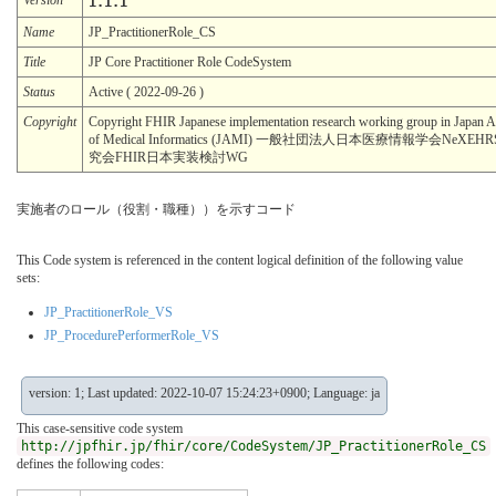
1.1.1
Name
JP_PractitionerRole_CS
Title
JP Core Practitioner Role CodeSystem
Status
Active ( 2022-09-26 )
Copyright
Copyright FHIR Japanese implementation research working group in Japan A
of Medical Informatics (JAMI) 一般社団法人日本医療情報学会NeXE
究会FHIR日本実装検討WG
実施者のロール（役割・職種））を示すコード
This Code system is referenced in the content logical definition of the following value
sets:
JP_PractitionerRole_VS
JP_ProcedurePerformerRole_VS
version: 1; Last updated: 2022-10-07 15:24:23+0900; Language: ja
This case-sensitive code system
http://jpfhir.jp/fhir/core/CodeSystem/JP_PractitionerRole_CS
defines the following codes: