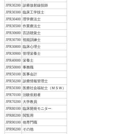
JPR30200
診療放射線技師
JPR30300
臨床工学技士
JPR30400
理学療法士
JPR30500
作業療法士
JPR30600
言語聴覚士
JPR30700
視能訓練士
JPR30800
臨床心理士
JPR30900
管理栄養士
JPR40000
栄養士
JPR50000
事務職
JPR50100
医事会計
JPR50200
診療情報管理士
JPR50300
医療社会福祉士（ＭＳＷ）
JPR70100
治験依頼者
JPR70200
大学教員
JPR80100
臨床開発モニター
JPR80200
閲覧用
JPR90100
他専門職
JPR90200
その他