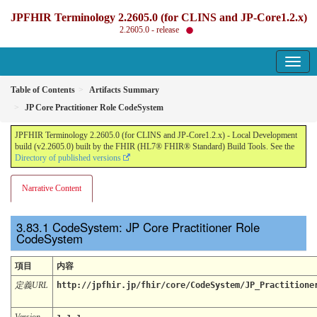
JPFHIR Terminology 2.2605.0 (for CLINS and JP-Core1.2.x)
2.2605.0 - release
Table of Contents
Artifacts Summary
JP Core Practitioner Role CodeSystem
JPFHIR Terminology 2.2605.0 (for CLINS and JP-Core1.2.x) - Local Development
build (v2.2605.0) built by the FHIR (HL7® FHIR® Standard) Build Tools. See the
Directory of published versions
Narrative Content
CodeSystem: JP Core Practitioner Role
CodeSystem
項目
内容
定義URL
http://jpfhir.jp/fhir/core/CodeSystem/JP_Practitione
Version