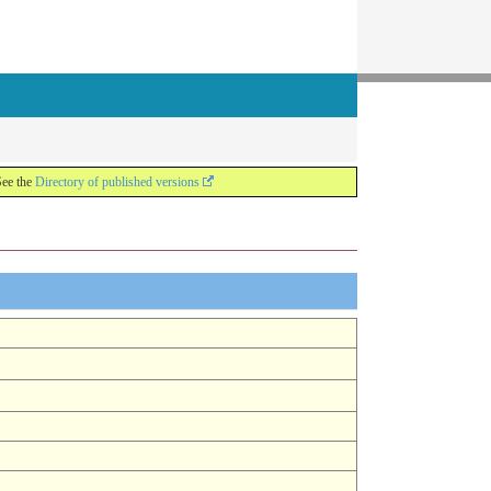
See the
Directory of published versions