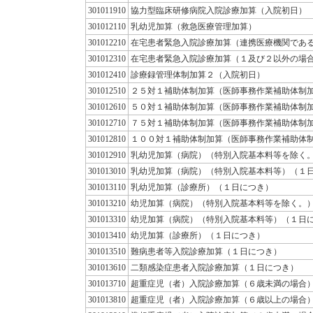
301011910
協力型臨床研修病院入院診療加算（入院初日）
301012110
乳幼児加算（救急医療管理加算）
301012210
在宅患者緊急入院診療加算（連携医療機関であ
301012310
在宅患者緊急入院診療加算（１及び２以外の場
301012410
診療録管理体制加算２（入院初日）
301012510
２５対１補助体制加算（医師事務作業補助体制
301012610
５０対１補助体制加算（医師事務作業補助体制
301012710
７５対１補助体制加算（医師事務作業補助体制
301012810
１００対１補助体制加算（医師事務作業補助体
301012910
乳幼児加算（病院）（特別入院基本料等を除く
301013010
乳幼児加算（病院）（特別入院基本料等）（１
301013110
乳幼児加算（診療所）（１日につき）
301013210
幼児加算（病院）（特別入院基本料等を除く。
301013310
幼児加算（病院）（特別入院基本料等）（１日
301013410
幼児加算（診療所）（１日につき）
301013510
難病患者等入院診療加算（１日につき）
301013610
二類感染症患者入院診療加算（１日につき）
301013710
超重症児（者）入院診療加算（６歳未満の場合
301013810
超重症児（者）入院診療加算（６歳以上の場合