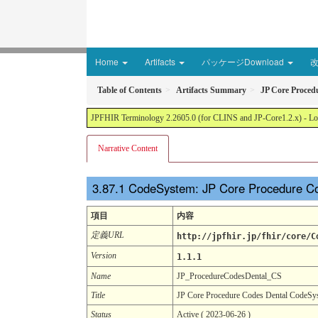
Home
Artifacts
パッケージDownload
Table of Contents
Artifacts Summary
JP Core Proced
JPFHIR Terminology 2.2605.0 (for CLINS and JP-Core1.2.x) - Loc
Narrative Content
CodeSystem: JP Core Procedure C
項目
内容
定義URL
http://jpfhir.jp/fhir/core/C
Version
1.1.1
Name
JP_ProcedureCodesDental_CS
Title
JP Core Procedure Codes Dental CodeSy
Status
Active ( 2023-06-26 )