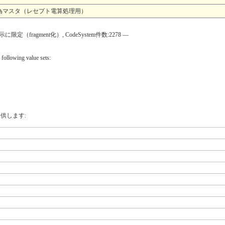
為マスタ（レセプト電算処理用）
ragment化）, CodeSystem件数:2278 —
 following value sets:
供します: