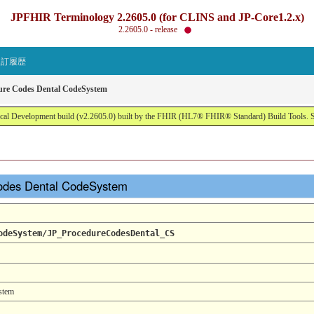
JPFHIR Terminology 2.2605.0 (for CLINS and JP-Core1.2.x)
2.2605.0 - release
改訂履歴
ure Codes Dental CodeSystem
al Development build (v2.2605.0) built by the FHIR (HL7® FHIR® Standard) Build Tools. 
odes Dental CodeSystem
odeSystem/JP_ProcedureCodesDental_CS
stem