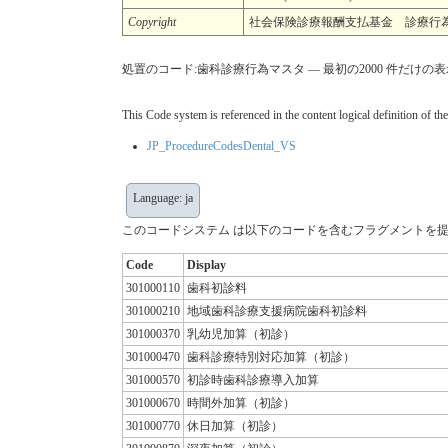
Copyright
社会保険診療報酬支払基金 診療行
処置のコード:歯科診療行為マスタ — 最初の2000 件だけの表示に限定（f
This Code system is referenced in the content logical definition of the
JP_ProcedureCodesDental_VS
Language: ja
このコードシステム は以下のコードを含むフラグメントを提
Code
Display
301000110
歯科初診料
301000210
地域歯科診療支援病院歯科初診料
301000370
乳幼児加算（初診）
301000470
歯科診療特別対応加算（初診）
301000570
初診時歯科診療導入加算
301000670
時間外加算（初診）
301000770
休日加算（初診）