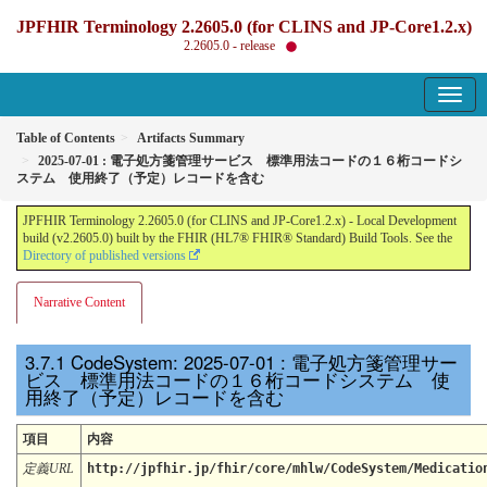
JPFHIR Terminology 2.2605.0 (for CLINS and JP-Core1.2.x)
2.2605.0 - release
Table of Contents
Artifacts Summary
2025-07-01 : 電子処方箋管理サービス 標準用法コードの１６桁コードシ
ステム 使用終了（予定）レコードを含む
JPFHIR Terminology 2.2605.0 (for CLINS and JP-Core1.2.x) - Local Development
build (v2.2605.0) built by the FHIR (HL7® FHIR® Standard) Build Tools. See the
Directory of published versions
Narrative Content
CodeSystem: 2025-07-01 : 電子処方箋管理サー
ビス 標準用法コードの１６桁コードシステム 使
用終了（予定）レコードを含む
項目
内容
定義URL
http://jpfhir.jp/fhir/core/mhlw/CodeSystem/Medicatio