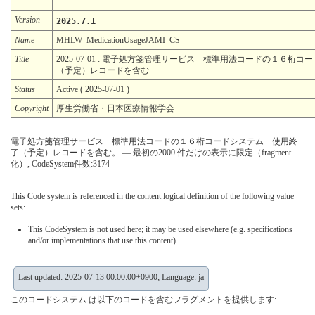
Version
2025.7.1
Name
MHLW_MedicationUsageJAMI_CS
Title
2025-07-01 : 電子処方箋管理サービス 標準用法コードの１６桁
（予定）レコードを含む
Status
Active ( 2025-07-01 )
Copyright
厚生労働省・日本医療情報学会
電子処方箋管理サービス 標準用法コードの１６桁コードシステム 使用終
了（予定）レコードを含む。 — 最初の2000 件だけの表示に限定（fragment
化）, CodeSystem件数:3174 —
This Code system is referenced in the content logical definition of the following value
sets:
This CodeSystem is not used here; it may be used elsewhere (e.g. specifications
and/or implementations that use this content)
Last updated: 2025-07-13 00:00:00+0900; Language: ja
このコードシステム は以下のコードを含むフラグメントを提供します: