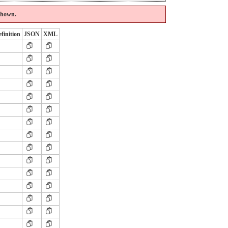
 shown.
finition
JSON
XML