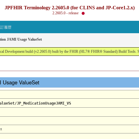
JPFHIR Terminology 2.2605.0 (for CLINS and JP-Core1.2.x)
2.2605.0 - release
改訂履歴
tion JAMI Usage ValueSet
al Development build (v2.2605.0) built by the FHIR (HL7® FHIR® Standard) Build Tools. 
MI Usage ValueSet
alueSet/JP_MedicationUsageJAMI_VS
et