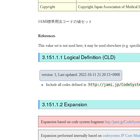
Copyright
Copyright Japan Association of 
JAMI標準用法コードの値セット
References
This value set is not used here; it may be used elsewhere (e.g. specif
Logical Definition (CLD)
version: 1; Last updated: 2022-10-11 21:20:15+0900
Include all codes defined in
http://jami.jp/CodeSyst
Expansion
Expansion based on code system fragment
http://jami.jp/CodeSy
Expansion performed internally based on
codesystem JP Core Med