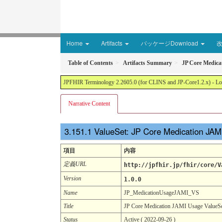
Home
Artifacts
パッケージDownload
Table of Contents
Artifacts Summary
JP Core Medica
JPFHIR Terminology 2.2605.0 (for CLINS and JP-Core1.2.x) - Loc
Narrative Content
ValueSet: JP Core Medication JA
項目
内容
定義URL
http://jpfhir.jp/fhir/core/V
Version
1.0.0
Name
JP_MedicationUsageJAMI_VS
Title
JP Core Medication JAMI Usage ValueS
Status
Active ( 2022-09-26 )