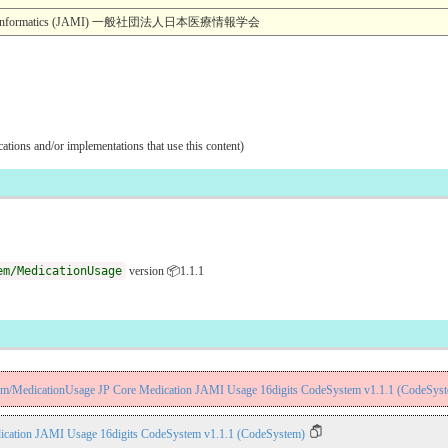
Medical Informatics (JAMI) 一般社団法人日本医療情報学会
ications and/or implementations that use this content)
em/MedicationUsage
version 📦1.1.1
stem/MedicationUsage JP Core Medication JAMI Usage 16digits CodeSystem v1.1.1 (CodeSys
ication JAMI Usage 16digits CodeSystem v1.1.1 (CodeSystem)