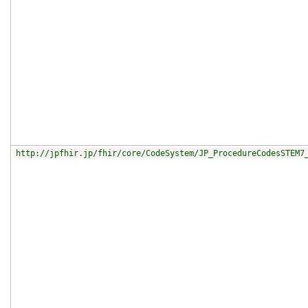
http://jpfhir.jp/fhir/core/CodeSystem/JP_ProcedureCodesSTEM7