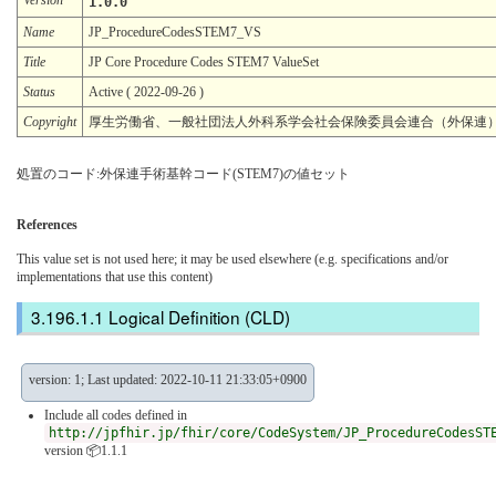
1.0.0
Name
JP_ProcedureCodesSTEM7_VS
Title
JP Core Procedure Codes STEM7 ValueSet
Status
Active ( 2022-09-26 )
Copyright
厚生労働省、一般社団法人外科系学会社会保険委員会連合（外保連
処置のコード:外保連手術基幹コード(STEM7)の値セット
References
This value set is not used here; it may be used elsewhere (e.g. specifications and/or
implementations that use this content)
Logical Definition (CLD)
version: 1; Last updated: 2022-10-11 21:33:05+0900
Include all codes defined in
http://jpfhir.jp/fhir/core/CodeSystem/JP_ProcedureCodesST
version 📦1.1.1