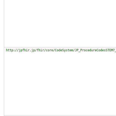
http://jpfhir.jp/fhir/core/CodeSystem/JP_ProcedureCodesSTEM7