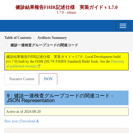
健診結果報告FHIR記述仕様 実装ガイド v 1.7.0
1.7.0 - release
Table of Contents
Artifacts Summary
健診一連検査グループコードの関連コード
健診結果報告FHIR記述仕様 実装ガイド v 1.7.0 - Local Development build
(v1.7.0) built by the FHIR (HL7® FHIR® Standard) Build Tools. See the
Directory
of published versions
Narrative Content
JSON
: 健診一連検査グループコードの関連コード -
JSON Representation
Active as of 2024-09-20
Raw json
|
Download