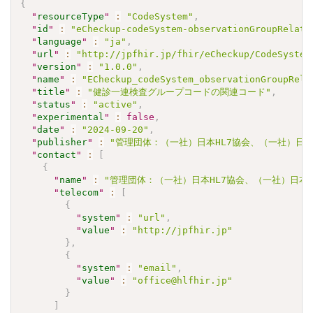
{
"
resourceType
"
:
"CodeSystem"
,
"
id
"
:
"eCheckup-codeSystem-observationGroupRelati
"
language
"
:
"ja"
,
"
url
"
:
"http://jpfhir.jp/fhir/eCheckup/CodeSystem
"
version
"
:
"1.0.0"
,
"
name
"
:
"ECheckup_codeSystem_observationGroupRela
"
title
"
:
"健診一連検査グループコードの関連コード"
,
"
status
"
:
"active"
,
"
experimental
"
:
false
,
"
date
"
:
"2024-09-20"
,
"
publisher
"
:
"管理団体：（一社）日本HL7協会、（一社）日本
"
contact
"
:
[
{
"
name
"
:
"管理団体：（一社）日本HL7協会、（一社）日本
"
telecom
"
:
[
{
"
system
"
:
"url"
,
"
value
"
:
"http://jpfhir.jp"
}
,
{
"
system
"
:
"email"
,
"
value
"
:
"office@hlfhir.jp"
}
]