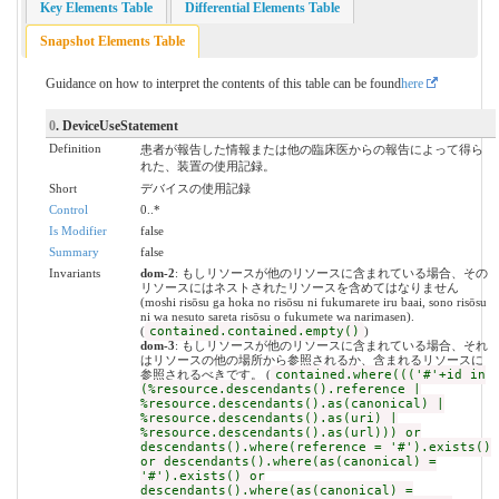
Key Elements Table
Differential Elements Table
Snapshot Elements Table
Guidance on how to interpret the contents of this table can be found
here
0
. DeviceUseStatement
Definition
患者が報告した情報または他の臨床医からの報告によって得ら
れた、装置の使用記録。
Short
デバイスの使用記録
Control
0..*
Is Modifier
false
Summary
false
Invariants
dom-2
: もしリソースが他のリソースに含まれている場合、その
リソースにはネストされたリソースを含めてはなりません
(moshi risōsu ga hoka no risōsu ni fukumarete iru baai, sono risōsu
ni wa nesuto sareta risōsu o fukumete wa narimasen).
(
contained.contained.empty()
)
dom-3
: もしリソースが他のリソースに含まれている場合、それ
はリソースの他の場所から参照されるか、含まれるリソースに
参照されるべきです。 (
contained.where((('#'+id in
(%resource.descendants().reference |
%resource.descendants().as(canonical) |
%resource.descendants().as(uri) |
%resource.descendants().as(url))) or
descendants().where(reference = '#').exists()
or descendants().where(as(canonical) =
'#').exists() or
descendants().where(as(canonical) =