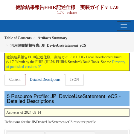
健診結果報告FHIR記述仕様 実装ガイド v 1.7.0
1.7.0 - release
Table of Contents
Artifacts Summary
汎用診療情報報告: JP_DeviceUseStatement_eCS
健診結果報告FHIR記述仕様 実装ガイド v 1.7.0 - Local Development build
(v1.7.0) built by the FHIR (HL7® FHIR® Standard) Build Tools. See the
Directory
of published versions
Content
Detailed Descriptions
JSON
Resource Profile: JP_DeviceUseStatement_eCS -
Detailed Descriptions
Active as of 2024-09-14
Definitions for the JP-DeviceUseStatement-eCS resource profile.