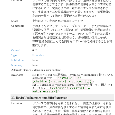
Definition
リソースの基本的な定義の一部ではない追加情報を表すために
使用することができます。拡張機能の使用を安全かつ管理可能
にするために、定義と使用の一定のガバナンスが適用されま
す。実装者はどんな拡張機能でも定義できますが、拡張機能の
定義の一部として満たす必要がある要件があります
Short
実装によって定義される追加コンテンツ
Comments
どのようなアプリケーション、プロジェクト、または標準が拡
張機能を使用しているかに関わらず、拡張機能の使用には決し
て汚名が付くわけではありません - それらを使用または定義す
る機関または管轄区域に関係なく。拡張機能の使用こそが、
FHIR仕様を誰にとっても簡単なコアレベルで維持することを可
能にします。
Control
0..*
Type
Extension
Is Modifier
false
Summary
false
Alternate Names
extensions, user content
Invariants
ele-1
: すべてのFHIR要素は、@valueまたはchildrenを持っている
必要があります。 (
hasValue() or
(children().count() > id.count())
)
ext-1
: extensionまたはvalue[x]のいずれかが必要です。両方では
ありません。 (
extension.exists() !=
value.exists()
)
32
. DeviceUseStatement.modifierExtension
Definition
リソースの基本的な定義に含まれない、要素の理解や、それを
含む要素の子孫の理解を修正する追加情報を表すためにも使用
されることがあります。通常、修飾要素は否定や修飾を提供し
ます。拡張機能の使用を安全で管理しやすくするために、拡張