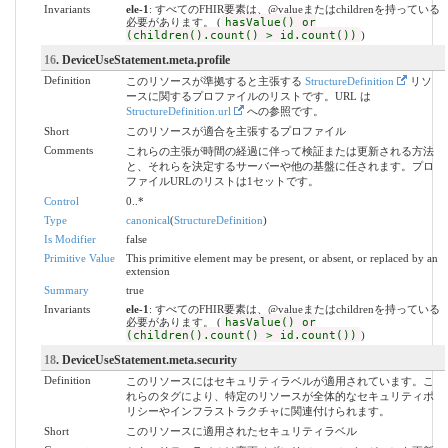
Invariants
ele-1
: すべてのFHIR要素は、@valueまたはchildrenを持っている
必要があります。 (
hasValue() or
(children().count() > id.count())
)
16
. DeviceUseStatement.meta.profile
Definition
このリソースが準拠すると主張する
StructureDefinition
リソ
ースに関するプロファイルのリストです。URL は
StructureDefinition.url
への参照です。
Short
このリソースが適合を主張するプロファイル
Comments
これらの主張が時間の経過に伴って検証または更新される方法
と、それらを決定するサーバーや他の基盤に任されます。プロ
ファイルURLのリストは1セットです。
Control
0..*
Type
canonical
(
StructureDefinition
)
Is Modifier
false
Primitive Value
This primitive element may be present, or absent, or replaced by an
extension
Summary
true
Invariants
ele-1
: すべてのFHIR要素は、@valueまたはchildrenを持っている
必要があります。 (
hasValue() or
(children().count() > id.count())
)
18
. DeviceUseStatement.meta.security
Definition
このリソースにはセキュリティラベルが適用されています。こ
れらのタグにより、特定のリソースが全体的なセキュリティポ
リシーやインフラストラクチャに関連付けられます。
Short
このリソースに適用されたセキュリティラベル