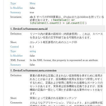
Type
Meta
Is Modifier
false
Summary
true
Invariants
ele-1
: すべてのFHIR要素は、@valueまたはchildrenを持っている
必要があります。 (
hasValue() or
(children().count() > id.count())
)
6
. DeviceUseStatement.meta.id
Definition
リソース内の要素の固有ID（内部参照用）。これは、スペース
を含まない任意の文字列値である可能性があります。
Short
エレメント相互参照のためのユニークID
Control
0..1
Type
string
Is Modifier
false
XML Format
In the XML format, this property is represented as an attribute.
Summary
false
8
. DeviceUseStatement.meta.extension
Definition
要素の基本的な定義に含まれない追加情報を表すために使用さ
れることがあります。拡張機能の使用を安全かつ管理しやすく
するために、定義および使用に適用される厳格なガバナンスの
セットがあります。実装者は拡張機能を定義できますが、拡張
機能の定義の一部として満たす必要のある要件のセットがあり
ます。
Short
実装によって定義される追加コンテンツ
Comments
どのようなアプリケーション、プロジェクト、または標準が拡