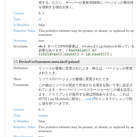
視する。ただし、サーバーが更新/削除時にバージョンの整合性
を強制する場合を除く。
Control
0..1
Type
id
Is Modifier
false
Primitive Value
This primitive element may be present, or absent, or replaced by an
extension
Summary
true
Invariants
ele-1
: すべてのFHIR要素は、@valueまたはchildrenを持っている
必要があります。 (
hasValue() or
(children().count() > id.count())
)
12
. DeviceUseStatement.meta.lastUpdated
Definition
リソースが最後に変更されたとき - 例えば、バージョンが変更
されたとき。
Short
リソースのバージョンが最後に変更されたとき
Comments
この値はリソースが初めて作成される場合を除いて常に設定さ
れています。サーバー/リソースマネージャーがこの値を設定し
ます。クライアントが提供する値は関係ありません。これは
HTTP Last-Modifiedに相当し、
read
のインタラクションで同
じ値を持つべきです。
Control
0..1
Type
instant
Is Modifier
false
Primitive Value
This primitive element may be present, or absent, or replaced by an
extension
Must Support
true