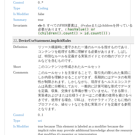
Control
0..*
Type
Coding
Is Modifier
false
Summary
true
Invariants
ele-1
: すべてのFHIR要素は、@valueまたはchildrenを持っている
必要があります。 (
hasValue() or
(children().count() > id.count())
)
22
. DeviceUseStatement.implicitRules
Definition
リソース構築時に遵守された一連のルールを指すものであり、
コンテンツを処理する際に理解する必要があります。しばし
ば、特別なルールを定義する実装ガイドとその他のプロファイ
ルなどを含むものです。
Short
このコンテンツが作成されたルールセット
Comments
このルールセットを主張することで、取引先の限られた集団に
しか内容を理解させることができず、長期的にはデータの有用
性が制限されます。しかしながら、現存するヘルスエコシステ
ムは高度に分断化しており、一般的に計算可能な形式でデータ
を定義、収集、交換する準備が整っていません。できる限り、
実装者および/または仕様ライターはこの要素の使用を避けるべ
きです。使用する場合、URLは、そのナラティブとともに他の
プロファイル、値セットなどを含む実装ガイドを定義する参照
となります。
Control
0..1
Type
uri
Is Modifier
true because This element is labeled as a modifier because the
implicit rules may provide additional knowledge about the resource
that modifies it's meaning or interpretation