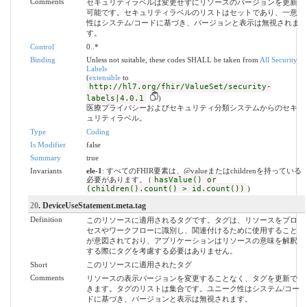
Comments
セキュリティラベルは変更せずにリソースのバージョンを更新
可能です。セキュリティラベルのリストはセットであり、一意
性はシステム/コードに基づき、バージョンと表示は無視されま
す。
Control
0..*
Binding
Unless not suitable, these codes SHALL be taken from
All Security
Labels
(
extensible
to
http://hl7.org/fhir/ValueSet/security-
labels|4.0.1
)
医療プライバシーおよびセキュリティ分類システムからのセキ
ュリティラベル。
Type
Coding
Is Modifier
false
Summary
true
Invariants
ele-1
: すべてのFHIR要素は、@valueまたはchildrenを持っている
必要があります。 (
hasValue() or
(children().count() > id.count())
)
20
. DeviceUseStatement.meta.tag
Definition
このリソースに適用されるタグです。タグは、リソースをプロ
セスやワークフローに識別し、関連付けるために使用すること
が意図されており、アプリケーションはリソースの意味を解釈
する際にタグを考慮する必要はありません。
Short
このリソースに適用されたタグ
Comments
リソースの表示バージョンを変更することなく、タグを更新で
きます。タグのリストは集合です。ユニーク性はシステム/コー
ドに基づき、バージョンと表示は無視されます。