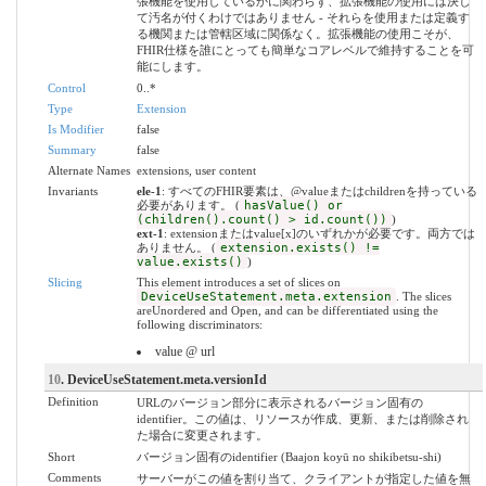
張機能を使用しているかに関わらず、拡張機能の使用には決し
て汚名が付くわけではありません - それらを使用または定義す
る機関または管轄区域に関係なく。拡張機能の使用こそが、
FHIR仕様を誰にとっても簡単なコアレベルで維持することを可
能にします。
Control
0..*
Type
Extension
Is Modifier
false
Summary
false
Alternate Names
extensions, user content
Invariants
ele-1
: すべてのFHIR要素は、@valueまたはchildrenを持っている
必要があります。 (
hasValue() or
(children().count() > id.count())
)
ext-1
: extensionまたはvalue[x]のいずれかが必要です。両方では
ありません。 (
extension.exists() !=
value.exists()
)
Slicing
This element introduces a set of slices on
DeviceUseStatement.meta.extension
. The slices
areUnordered and Open, and can be differentiated using the
following discriminators:
value @ url
10
. DeviceUseStatement.meta.versionId
Definition
URLのバージョン部分に表示されるバージョン固有の
identifier。この値は、リソースが作成、更新、または削除され
た場合に変更されます。
Short
バージョン固有のidentifier (Baajon koyū no shikibetsu-shi)
Comments
サーバーがこの値を割り当て、クライアントが指定した値を無