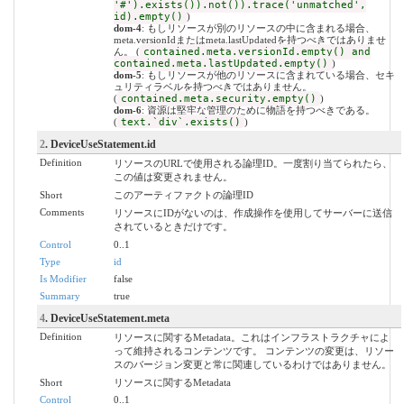
'#').exists()).not()).trace('unmatched',
id).empty()
)
dom-4
: もしリソースが別のリソースの中に含まれる場合、
meta.versionIdまたはmeta.lastUpdatedを持つべきではありませ
ん。 (
contained.meta.versionId.empty() and
contained.meta.lastUpdated.empty()
)
dom-5
: もしリソースが他のリソースに含まれている場合、セキ
ュリティラベルを持つべきではありません。
(
contained.meta.security.empty()
)
dom-6
: 資源は堅牢な管理のために物語を持つべきである。
(
text.`div`.exists()
)
2
. DeviceUseStatement.id
Definition
リソースのURLで使用される論理ID。一度割り当てられたら、
この値は変更されません。
Short
このアーティファクトの論理ID
Comments
リソースにIDがないのは、作成操作を使用してサーバーに送信
されているときだけです。
Control
0..1
Type
id
Is Modifier
false
Summary
true
4
. DeviceUseStatement.meta
Definition
リソースに関するMetadata。これはインフラストラクチャによ
って維持されるコンテンツです。 コンテンツの変更は、リソー
スのバージョン変更と常に関連しているわけではありません。
Short
リソースに関するMetadata
Control
0..1