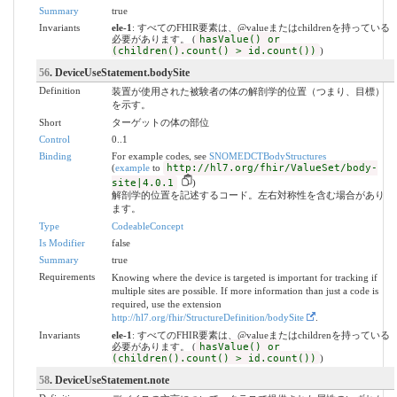
Summary
true
Invariants
ele-1
: すべてのFHIR要素は、@valueまたはchildrenを持っている
必要があります。 (
hasValue() or
(children().count() > id.count())
)
56
. DeviceUseStatement.bodySite
Definition
装置が使用された被験者の体の解剖学的位置（つまり、目標）
を示す。
Short
ターゲットの体の部位
Control
0..1
Binding
For example codes, see
SNOMEDCTBodyStructures
(
example
to
http://hl7.org/fhir/ValueSet/body-
site|4.0.1
)
解剖学的位置を記述するコード。左右対称性を含む場合があり
ます。
Type
CodeableConcept
Is Modifier
false
Summary
true
Requirements
Knowing where the device is targeted is important for tracking if
multiple sites are possible. If more information than just a code is
required, use the extension
http://hl7.org/fhir/StructureDefinition/bodySite
.
Invariants
ele-1
: すべてのFHIR要素は、@valueまたはchildrenを持っている
必要があります。 (
hasValue() or
(children().count() > id.count())
)
58
. DeviceUseStatement.note