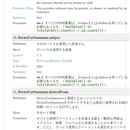
the resource should not be treated as valid
Primitive Value
This primitive element may be present, or absent, or replaced by an
extension
Summary
true
Invariants
ele-1
: すべてのFHIR要素は、@valueまたはchildrenを持っている
必要があります。 (
hasValue() or
(children().count() > id.count())
)
40
. DeviceUseStatement.subject
Definition
そのデバイスを使用した患者さん。
Short
デバイスを使用する患者
Control
1..1
Type
Reference
(
Patient
,
Group
)
Is Modifier
false
Summary
true
Invariants
ele-1
: すべてのFHIR要素は、@valueまたはchildrenを持っている
必要があります。 (
hasValue() or
(children().count() > id.count())
)
42
. DeviceUseStatement.derivedFrom
Definition
DeviceUseStatementと基礎となるリクエストや、
DeviceUseStatementをサポートするまたは推定に使用される他の
情報へのリンクを許可します。
Short
サポート情報
Comments
デバイス使用ステートメントを生成する最も一般的な用途は、
リクエスト、観察、クレームから作成することから来ていま
す。ただし、デバイス使用ステートメントを派生するリソース