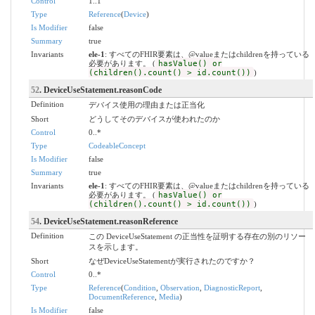
Control
1..1
Type
Reference
(
Device
)
Is Modifier
false
Summary
true
Invariants
ele-1
: すべてのFHIR要素は、@valueまたはchildrenを持っている
必要があります。 (
hasValue() or
(children().count() > id.count())
)
52
. DeviceUseStatement.reasonCode
Definition
デバイス使用の理由または正当化
Short
どうしてそのデバイスが使われたのか
Control
0..*
Type
CodeableConcept
Is Modifier
false
Summary
true
Invariants
ele-1
: すべてのFHIR要素は、@valueまたはchildrenを持っている
必要があります。 (
hasValue() or
(children().count() > id.count())
)
54
. DeviceUseStatement.reasonReference
Definition
この DeviceUseStatement の正当性を証明する存在の別のリソー
スを示します。
Short
なぜDeviceUseStatementが実行されたのですか？
Control
0..*
Type
Reference
(
Condition
,
Observation
,
DiagnosticReport
,
DocumentReference
,
Media
)
Is Modifier
false