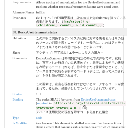
Requirements
Allows tracing of authorization for the DeviceUseStatement and
tracking whether proposals/recommendations were acted upon.
Alternate Names
fulfills
Invariants
ele-1
: すべてのFHIR要素は、@valueまたはchildrenを持っている
必要があります。 (
hasValue() or
(children().count() > id.count())
)
38
. DeviceUseStatement.status
Definition
この声明に関係するデバイスの状態に対する患者またはその他
のソースの判断を表すコードです。一般的に、これはアクティ
ブまたは完了される状態であることが多いです。
Short
アクティブ | 完了済み | エラーにより入力済み +
Comments
DeviceUseStatmentは時間的に特定の時点での声明です。状態
は、宣言された時点でのみ代表的です。患者による使用の状態
を表明するコード（例えば、停止中または保留中など）と、リ
ソース自体の状態を表明するコード（例えば、誤って入力され
た）を含む値が設定されます。
この要素は、宣言を現在有効ではないとマークするコードが含
まれているため、修飾子としてラベル付けされています。
Control
1..1
Binding
The codes SHALL be taken from
DeviceUseStatementStatus
(
required
to
http://hl7.org/fhir/ValueSet/device-
statement-status|4.0.1
)
デバイス使用状況の現在を示すコード化された概念
Type
code
Is Modifier
true because This element is labelled as a modifier because it is a
status element that contains status entered-in-error which means that