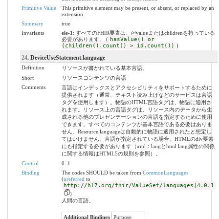
Primitive Value
This primitive element may be present, or absent, or replaced by an
extension
Summary
true
Invariants
ele-1
: すべてのFHIR要素は、@valueまたはchildrenを持っている
必要があります。 (
hasValue() or
(children().count() > id.count())
)
24
. DeviceUseStatement.language
Definition
リソースが書かれている基本言語。
Short
リソースコンテンツの言語
Comments
言語はインデックスとアクセシビリティをサポートするために
提供されます（通常、テキスト読み上げなどのサービスは言語
タグを使用します）。物語のHTML言語タグは、物語に適用さ
れます。リソース上の言語タグは、リソース内のデータから生
成される他のプレゼンテーションの言語を指定するために使用
できます。すべてのコンテンツが基本言語である必要はありま
せん。Resource.languageは自動的に物語に適用されたと想定し
てはいけません。言語が指定されている場合、HTMLのdiv要素
にも指定する必要があります（xml：langとhtml lang属性の関係
に関する情報はHTML5の規則を参照）。
Control
0..1
Binding
The codes SHOULD be taken from
CommonLanguages
(
preferred
to
http://hl7.org/fhir/ValueSet/languages|4.0.1
)
人間の言語。
Additional Bindings
Purpose