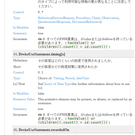
のタイプによって利用可能な情報の量が異なることに注意して
ください。
Control
0..*
Type
Reference
(
ServiceRequest
,
Procedure
,
Claim
,
Observation
,
QuestionnaireResponse
,
DocumentReference
)
Is Modifier
false
Summary
true
Invariants
ele-1
: すべてのFHIR要素は、@valueまたはchildrenを持っている
必要があります。 (
hasValue() or
(children().count() > id.count())
)
44
. DeviceUseStatement.timing[x]
Definition
その装置はどのくらいの頻度で使用されましたか。
Short
その装置がどの程度頻繁に使用されたか
Control
0..1
Type
Choice of:
Timing
,
Period
,
dateTime
[x] Note
See
Choice of Data Types
for further information about how to use
[x]
Is Modifier
false
Primitive Value
This primitive element may be present, or absent, or replaced by an
extension
Summary
true
Invariants
ele-1
: すべてのFHIR要素は、@valueまたはchildrenを持っている
必要があります。 (
hasValue() or
(children().count() > id.count())
)
46
. DeviceUseStatement.recordedOn