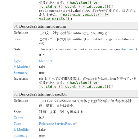
必要があります。 (
hasValue() or
(children().count() > id.count())
)
ext-1
: extensionまたはvalue[x]のいずれかが必要です。両方では
ありません。 (
extension.exists() !=
value.exists()
)
34
. DeviceUseStatement.identifier
Definition
この文に対する外部identifierとしてのIRIなど
Short
このレコードの外部identifier (kono rekōdo no gaibu shikibetsu-
shi)
Note
This is a business identifier, not a resource identifier (see
discussion
)
Control
0..*
Type
Identifier
Is Modifier
false
Summary
true
Invariants
ele-1
: すべてのFHIR要素は、@valueまたはchildrenを持っている
必要があります。 (
hasValue() or
(children().count() > id.count())
)
36
. DeviceUseStatement.basedOn
Definition
この DeviceUseStatement で全体または部分的に達成される計
画、提案、または命令。
Short
計画、提案、受注を達成する
Control
0..*
Type
Reference
(
ServiceRequest
)
Is Modifier
false
Summary
true