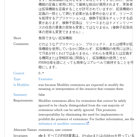
機能の定義と使用に対して厳格な統治が適用されます。実装者
は拡張機能を定義することが許可されていますが、拡張機能の
定義の一部として満たす必要がある要件があります。リソース
を処理するアプリケーションは、修飾子拡張をチェックする必
要があります。修飾子拡張は、リソースまたはドメインリソー
スの任意の要素の意味を変更してはなりません（修飾子拡張自
体の意味も変更できません）。
Short
無視できない拡張機能
Comments
どのようなアプリケーション、プロジェクト、または標準が拡
張機能を使用しているかに関わらず、拡張機能の使用には決し
て汚名が付くわけではありません - それらを使用または定義す
る機関または管轄区域に関係なく。拡張機能の使用こそが、
FHIR仕様を誰にとっても簡単なコアレベルで維持することを可
能にします。
Control
0..*
Type
Extension
Is Modifier
true because Modifier extensions are expected to modify the
meaning or interpretation of the resource that contains them
Summary
false
Requirements
Modifier extensions allow for extensions that
cannot
be safely
ignored to be clearly distinguished from the vast majority of
extensions which can be safely ignored. This promotes
interoperability by eliminating the need for implementers to
prohibit the presence of extensions. For further information, see the
definition of modifier extensions
.
Alternate Names
extensions, user content
Invariants
ele-1
: すべてのFHIR要素は、@valueまたはchildrenを持っている