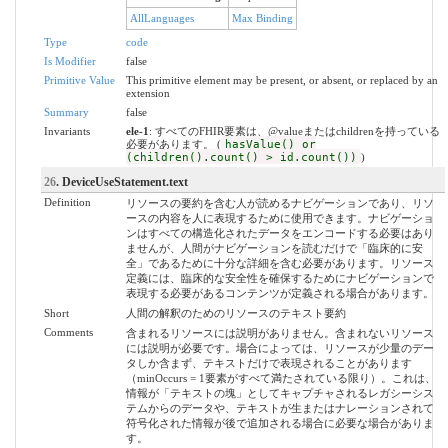
AllLanguages
Max Binding
Type
code
Is Modifier
false
Primitive Value
This primitive element may be present, or absent, or replaced by an
extension
Summary
false
Invariants
ele-1
: すべてのFHIR要素は、@valueまたはchildrenを持っている
必要があります。 (
hasValue() or
(children().count() > id.count())
)
26
. DeviceUseStatement.text
Definition
リソースの要約を含む人が読めるナビゲーションであり、リソ
ースの内容を人に表現するために使用できます。ナビゲーショ
ンはすべての構造化されたデータをエンコードする必要はあり
ませんが、人間がナビゲーションを読むだけで「臨床的に安
全」であるために十分な詳細を含む必要があります。リソース
定義には、臨床的な安全性を確保するためにナビゲーションで
表現する必要があるコンテンツが定義される場合があります。
Short
人間の解釈のためのリソースのテキスト要約
Comments
含まれるリソースには説明がありません。含まれないリソース
には説明が必要です。場合によっては、リソースが少量のデー
タしか含まず、テキストだけで表現されることがあります
（minOccurs = 1要素がすべて満たされている限り）。これは、
情報が「テキストの塊」としてキャプチャされるレガシーシス
テムからのデータや、テキストが生またはナレーションされて
符号化された情報が後で追加される場合に必要な場合がありま
す。