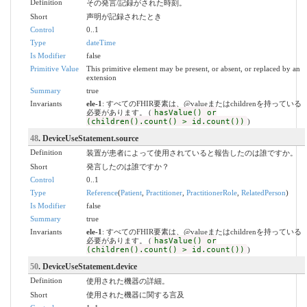
Definition
その発言/記録がされた時刻。
Short
声明が記録されたとき
Control
0..1
Type
dateTime
Is Modifier
false
Primitive Value
This primitive element may be present, or absent, or replaced by an
extension
Summary
true
Invariants
ele-1
: すべてのFHIR要素は、@valueまたはchildrenを持っている
必要があります。 (
hasValue() or
(children().count() > id.count())
)
48
. DeviceUseStatement.source
Definition
装置が患者によって使用されていると報告したのは誰ですか。
Short
発言したのは誰ですか？
Control
0..1
Type
Reference
(
Patient
,
Practitioner
,
PractitionerRole
,
RelatedPerson
)
Is Modifier
false
Summary
true
Invariants
ele-1
: すべてのFHIR要素は、@valueまたはchildrenを持っている
必要があります。 (
hasValue() or
(children().count() > id.count())
)
50
. DeviceUseStatement.device
Definition
使用された機器の詳細。
Short
使用された機器に関する言及