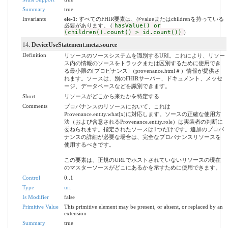
Summary
true
Invariants
ele-1
: すべてのFHIR要素は、@valueまたはchildrenを持っている
必要があります。 (
hasValue() or
(children().count() > id.count())
)
14
. DeviceUseStatement.meta.source
Definition
リソースのソースシステムを識別するURI。これにより、リソー
ス内の情報のソースをトラックまたは区別するために使用でき
る最小限の[プロビナンス]（provenance.html＃）情報が提供さ
れます。ソースは、別のFHIRサーバー、ドキュメント、メッセ
ージ、データベースなどを識別できます。
Short
リソースがどこから来たかを特定する
Comments
プロバナンスのリソースにおいて、これは
Provenance.entity.what[x]に対応します。ソースの正確な使用方
法（および含意されるProvenance.entity.role）は実装者の判断に
委ねられます。指定されたソースは1つだけです。追加のプロバ
ナンスの詳細が必要な場合は、完全なプロバナンスリソースを
使用するべきです。
この要素は、正規のURLでホストされていないリソースの現在
のマスターソースがどこにあるかを示すために使用できます。
Control
0..1
Type
uri
Is Modifier
false
Primitive Value
This primitive element may be present, or absent, or replaced by an
extension
Summary
true