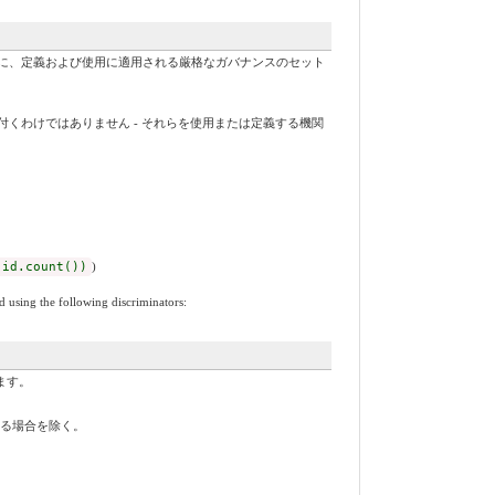
に、定義および使用に適用される厳格なガバナンスのセット
くわけではありません - それらを使用または定義する機関
 id.count())
)
d using the following discriminators:
ます。
する場合を除く。