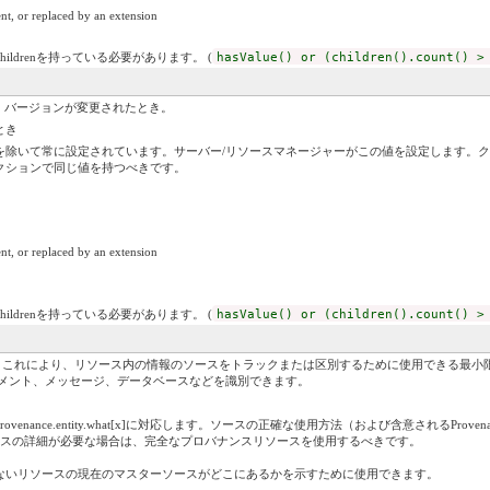
nt, or replaced by an extension
childrenを持っている必要があります。 (
hasValue() or (children().count() >
ば、バージョンが変更されたとき。
とき
除いて常に設定されています。サーバー/リソースマネージャーがこの値を設定します。ク
クションで同じ値を持つべきです。
nt, or replaced by an extension
childrenを持っている必要があります。 (
hasValue() or (children().count() >
これにより、リソース内の情報のソースをトラックまたは区別するために使用できる最小限の[プロビ
ュメント、メッセージ、データベースなどを識別できます。
ance.entity.what[x]に対応します。ソースの正確な使用方法（および含意されるProvena
ンスの詳細が必要な場合は、完全なプロバナンスリソースを使用するべきです。
いないリソースの現在のマスターソースがどこにあるかを示すために使用できます。