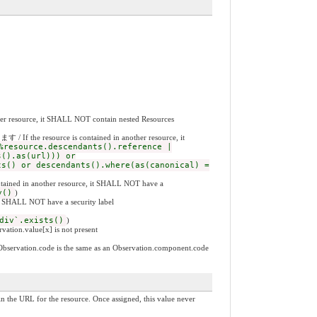
 it SHALL NOT contain nested Resources
 contained in another resource, it
%resource.descendants().reference |
s().as(url))) or
ts() or descendants().where(as(canonical) =
another resource, it SHALL NOT have a
y()
)
NOT have a security label
div`.exists()
)
.value[x] is not present
ode is the same as an Observation.component.code
he resource. Once assigned, this value never