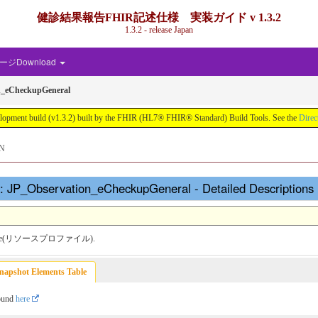
健診結果報告FHIR記述仕様 実装ガイド v 1.3.2
1.3.2 - release Japan
ジDownload
n_eCheckupGeneral
d (v1.3.2) built by the FHIR (HL7® FHIR® Standard) Build Tools. See the
Direc
N
bservation_eCheckupGeneral - Detailed Descriptions
rce profile(リソースプロファイル).
napshot Elements Table
found
here