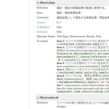
0
. Observation
Definition
健診・検診の検査結果の格納に使用する。
Short
健診・検診検査結果
Comments
健診結果として報告する検査結果、問診結果、
Control
0..*
Is Modifier
false
Summary
false
Alternate Names
Vital Signs, Measurement, Results, Tests
Invariants
dom-2
: リソースが別のリソースに含まれている場合、ネストさ
(
contained.contained.empty()
)
dom-3
: リソースが別のリソースに含まれている場合、
SHALL be referred to from elsewhere in the re
%resource.descendants().as(can
descendants().where(reference 
'#').exists()).not()).trace('u
dom-4
: リソースが別のリソースに含まれている場合、meta.v
meta.versionId or a meta.lastUpdated (
cont
dom-5
: 別のリソースにリソースが含まれている場合、セキュリテ
(
contained.meta.security.empty
dom-6
: リソースには、堅牢な管理のための叙述(Narative
obs-6
: databsentrasonは、観察.value [x]が存
(
dataAbsentReason.empty() or v
obs-7
: visserveration.codeがvisserve
then the value element associated with the c
component.code.where(coding.in
2
. Observation.id
Definition
リソースのURLで使用されるリソースの論理ID。割り当てられたら、
changes.