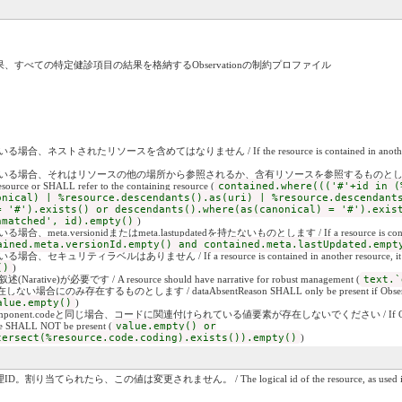
すべての特定健診項目の結果を格納するObservationの制約プロファイル
れたリソースを含めてはなりません / If the resource is contained in another resource,
それはリソースの他の場所から参照されるか、含有リソースを参照するものとします / If the resource is
source or SHALL refer to the containing resource (
contained.where((('#'+id in (
onical) | %resource.descendants().as(uri) | %resource.descendant
= '#').exists() or descendants().where(as(canonical) = '#').exis
nmatched', id).empty()
)
ersionidまたはmeta.lastupdatedを持たないものとします / If a resource is contained in 
ained.meta.versionId.empty() and contained.meta.lastUpdated.empt
ィラベルはありません / If a resource is contained in another resource, it SHALL 
()
)
)が必要です / A resource should have narrative for robust management (
text.`
在しない場合にのみ存在するものとします / dataAbsentReason SHALL only be present if Observation
alue.empty()
)
ration.component.codeと同じ場合、コードに関連付けられている値要素が存在しないでください / If Observation.c
ode SHALL NOT be present (
value.empty() or
tersect(%resource.code.coding).exists()).empty()
)
この値は変更されません。 / The logical id of the resource, as used in the URL for t