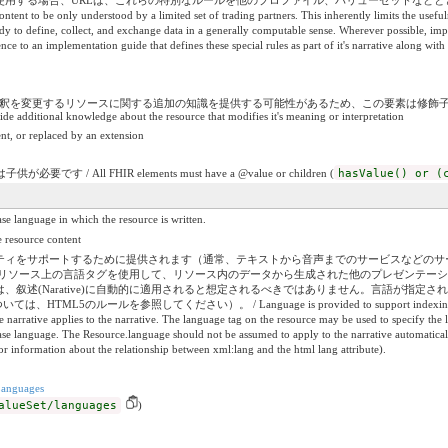
する場合、URLは、これらの特別なルールを他のプロファイル、バリューセットなどとともに
ntent to be only understood by a limited set of trading partners. This inherently limits the useful
ady to define, collect, and exchange data in a generally computable sense. Wherever possible, imp
e to an implementation guide that defines these special rules as part of it's narrative along with o
は解釈を変更するリソースに関する追加の知識を提供する可能性があるため、この要素は修飾子としてラベル付けさ
ide additional knowledge about the resource that modifies it's meaning or interpretation
nt, or replaced by an extension
す / All FHIR elements must have a @value or children (
hasValue() or (
e in which the resource is written.
ource content
をサポートするために提供されます（通常、テキストから音声までのサービスなどのサービスが言
されます。リソース上の言語タグを使用して、リソース内のデータから生成された他のプレゼンテ
叙述(Narative)に自動的に適用されると想定されるべきではありません。言語が指定さ
のルールを参照してください）。 / Language is provided to support indexing and accessibilit
e narrative applies to the narrative. The language tag on the resource may be used to specify the 
base language. The Resource.language should not be assumed to apply to the narrative automatically.
r information about the relationship between xml:lang and the html lang attribute).
anguages
alueSet/languages
)