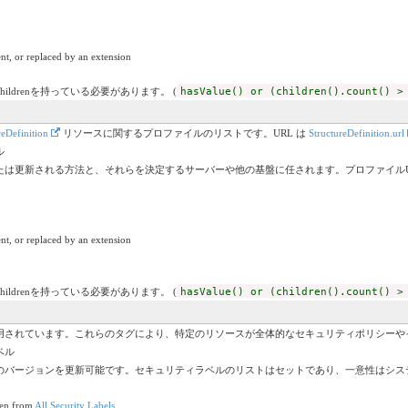
nt, or replaced by an extension
childrenを持っている必要があります。 (
hasValue() or (children().count() >
reDefinition
リソースに関するプロファイルのリストです。URL は
StructureDefinition.url
ル
たは更新される方法と、それらを決定するサーバーや他の基盤に任されます。プロファイルU
nt, or replaced by an extension
childrenを持っている必要があります。 (
hasValue() or (children().count() >
用されています。これらのタグにより、特定のリソースが全体的なセキュリティポリシーや
ベル
のバージョンを更新可能です。セキュリティラベルのリストはセットであり、一意性はシス
ken from
All Security Labels