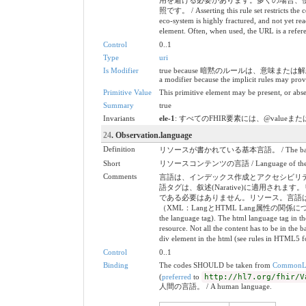
用を避ける必要があります。多くの場合、使用
照です。 / Asserting this rule set restricts the co
eco-system is highly fractured, and not yet re
element. Often, when used, the URL is a referenc
Control
0..1
Type
uri
Is Modifier
true because 暗黙のルールは、意味また
a modifier because the implicit rules may prov
Primitive Value
This primitive element may be present, or abse
Summary
true
Invariants
ele-1
: すべてのFHIR要素には、@valueまたは子供が必要で
24
. Observation.language
Definition
リソースが書かれている基本言語。 / The base languag
Short
リソースコンテンツの言語 / Language of the res
Comments
言語は、インデックス作成とアクセシビリティ
語タグは、叙述(Narative)に適用
である必要はありません。リソース。言語は、
（XML：LangとHTML Lang属性の関係については、HTML5
the language tag). The html language tag in th
resource. Not all the content has to be in the 
div element in the html (see rules in HTML5 fo
Control
0..1
Binding
The codes SHOULD be taken from
CommonL
(
preferred
to
http://hl7.org/fhir/V
人間の言語。 / A human language.