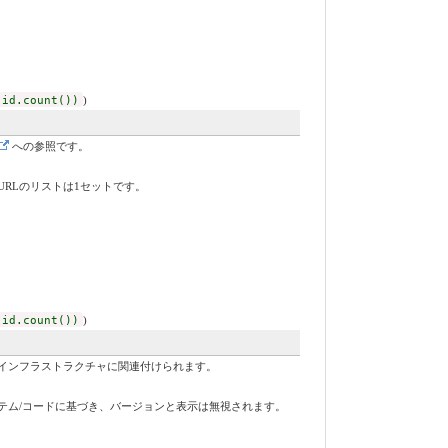
 id.count())
)
への参照です。
RLのリストは1セットです。
 id.count())
)
インフラストラクチャに関連付けられます。
テム/コードに基づき、バージョンと表示は無視されます。