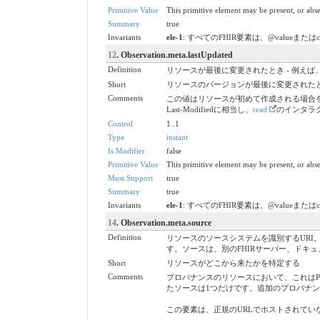
Primitive Value
This primitive element may be present, or abse
Summary
true
Invariants
ele-1
: すべてのFHIR要素は、@valueまたは
12
. Observation.meta.lastUpdated
Definition
リソースが最後に変更されたとき - 例え
Short
リソースのバージョンが最後に変更された
Comments
この値はリソースが初めて作成される場合を
Last-Modifiedに相当し、
read
のインタラ
Control
1..1
Type
instant
Is Modifier
false
Primitive Value
This primitive element may be present, or abse
Must Support
true
Summary
true
Invariants
ele-1
: すべてのFHIR要素は、@valueまたは
14
. Observation.meta.source
Definition
リソースのソースシステムを識別するURI。
す。ソースは、別のFHIRサーバー、ドキ
Short
リソースがどこから来たかを特定する
Comments
プロバナンスのリソースにおいて、これはProven
たソースは1つだけです。追加のプロバナ
この要素は、正規のURLでホストされて