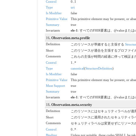
Control
0..1
Type
uri
Is Modifier
false
Primitive Value
This primitive element may be present, or abse
Summary
true
Invariants
ele-1
: すべてのFHIR要素は、@valueまたは
16
. Observation.meta.profile
Definition
このリソースが準拠すると主張する
Structu
Short
このリソースが適合を主張するプロファイ
Comments
これらの主張が時間の経過に伴って検証ま
Control
1..*
Type
canonical
(
StructureDefinition
)
Is Modifier
false
Primitive Value
This primitive element may be present, or abse
Must Support
true
Summary
true
Invariants
ele-1
: すべてのFHIR要素は、@valueまたは
18
. Observation.meta.security
Definition
このリソースにはセキュリティラベルが適
Short
このリソースに適用されたセキュリティラ
Comments
セキュリティラベルは変更せずにリソース
Control
0..*
Binding
Unless not suitable, these codes SHALL be ta