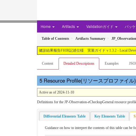
Home
Artifacts
Validationガイド
パッケー
Table of Contents
Artifacts Summary
JP_Observatio
健診結果報告FHIR記述仕様 実装ガイド v 1.3.2 - Local Development buil
Content
Detailed Descriptions
Examples
JSO
Resource Profile(リソースプロファイル): JP_O
Active as of 2024-11-10
Definitions for the JP-Observation-eCheckupGeneral resou
Differential Elements Table
Key Elements Table
S
Guidance on how to interpret the contents of this table can be 