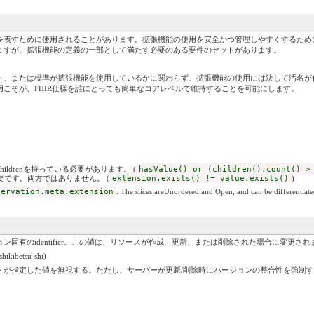
を表すために使用されることがあります。拡張機能の使用を安全かつ管理しやすくするため
ますが、拡張機能の定義の一部として満たす必要のある要件のセットがあります。
、または標準が拡張機能を使用しているかに関わらず、拡張機能の使用には決して汚名が付
こそが、FHIR仕様を誰にとっても簡単なコアレベルで維持することを可能にします。
childrenを持っている必要があります。 (
hasValue() or (children().count() >
必要です。両方ではありません。 (
extension.exists() != value.exists()
)
servation.meta.extension
. The slices areUnordered and Open, and can be differentiate
ン固有のidentifier。この値は、リソースが作成、更新、または削除された場合に変更され
kibetsu-shi)
トが指定した値を無視する。ただし、サーバーが更新/削除時にバージョンの整合性を強制