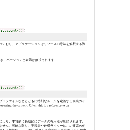
 id.count())
)
れており、アプリケーションはリソースの意味を解釈する際
づき、バージョンと表示は無視されます。
 id.count())
)
プロファイルなどとともに特別なルールを定義する実装ガイ
ing the content. Often, this is a reference to an
により、本質的に長期的にデータの有用性が制限されます。
ません。可能な限り、実装者や仕様ライターはこの要素の使