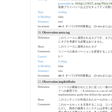
(
extensible
to
http://hl7.org/fhir/
医療プライバシーおよびセキュリティ分類
Type
Coding
Is Modifier
false
Summary
true
Invariants
ele-1
: すべてのFHIR要素は、@valueまたは
20
. Observation.meta.tag
Definition
このリソースに適用されるタグです。タグ
にタグを考慮する必要はありません。
Short
このリソースに適用されたタグ
Comments
リソースの表示バージョンを変更すること
Control
0..*
Type
Coding
Is Modifier
false
Summary
true
Invariants
ele-1
: すべてのFHIR要素は、@valueまたは
22
. Observation.implicitRules
Definition
リソースが構築されたときに従った一連の
ドへの参照です。 / A reference to a set of rules tha
implementation guide that defines the special r
Short
このコンテンツが作成されたルールのセット / A set of ru
Comments
このルールセットを主張することは、コン
ただし、既存の健康エコシステムは非常に