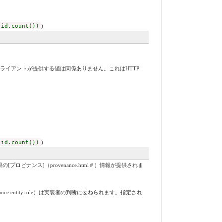
 id.count())
)
ライアントが提供する値は関係ありません。これはHTTP
 id.count())
)
ナンス]（provenance.html＃）情報が提供されま
nce.entity.role）は実装者の判断に委ねられます。指定され