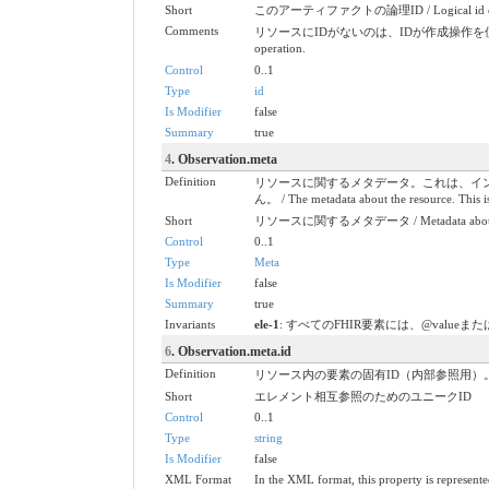
Short
このアーティファクトの論理ID / Logical id of th
Comments
リソースにIDがないのは、IDが作成操作を使用してサーバーに送信されて
operation.
Control
0..1
Type
id
Is Modifier
false
Summary
true
4
. Observation.meta
Definition
リソースに関するメタデータ。これは、イ
ん。 / The metadata about the resource. This is 
Short
リソースに関するメタデータ / Metadata about t
Control
0..1
Type
Meta
Is Modifier
false
Summary
true
Invariants
ele-1
: すべてのFHIR要素には、@valueまたは子供が必要で
6
. Observation.meta.id
Definition
リソース内の要素の固有ID（内部参照用
Short
エレメント相互参照のためのユニークID
Control
0..1
Type
string
Is Modifier
false
XML Format
In the XML format, this property is represented