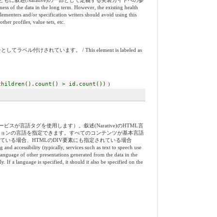
叙述(Narative)の一部として定義する実装ガイドへの参
ness of the data in the long term. However, the existing health
lementers and/or specification writers should avoid using this
ther profiles, value sets, etc.
れています。 / This element is labeled as
children().count() > id.count())
)
語タグを使用します）。叙述(Narative)のHTML言
ーションの言語を指定できます。すべてのコンテンツが基本言語
れている場合、HTMLのDIV要素にも指定されている場合
y (typically, services such as text to speech use
language of other presentations generated from the data in the
 If a language is specified, it should it also be specified on the