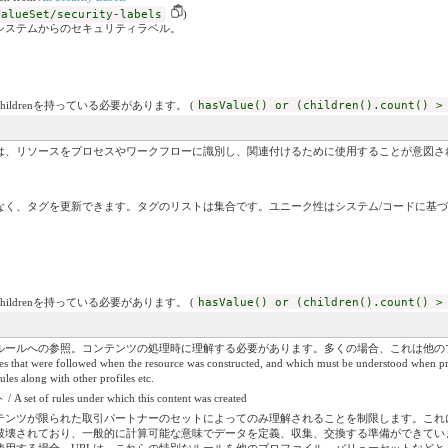
ValueSet/security-labels
)
システムからのセキュリティラベル。
childrenを持っている必要があります。 (
hasValue() or (children().count() >
は、リソースをプロセスやワークフローに識別し、関連付けるために使用することが意図さ
なく、タグを更新できます。タグのリストは集合です。ユニーク性はシステム/コードに基
childrenを持っている必要があります。 (
hasValue() or (children().count() >
ルールへの参照。コンテンツの処理時に理解する必要があります。多くの場合、これは他の
t were followed when the resource was constructed, and which must be understood when process
ules along with other profiles etc.
les under which this content was created
テンツが限られた取引パートナーのセットによってのみ理解されることを制限します。これ
破壊されており、一般的に計算可能な意味でデータを定義、収集、交換する準備ができてい