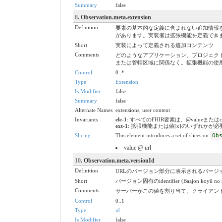
Summary
false
8
. Observation.meta.extension
Definition
要素の基本的な定義に含まれない追加情報
があります。実装者は拡張機能を定義でき
Short
実装によって定義される追加コンテンツ
Comments
どのようなアプリケーション、プロジェクト
または管轄区域に関係なく。拡張機能の使用
Control
0..*
Type
Extension
Is Modifier
false
Summary
false
Alternate Names
extensions, user content
Invariants
ele-1
: すべてのFHIR要素は、@valueまたは
ext-1
: 拡張機能または値[x]のいずれかが
Slicing
This element introduces a set of slices on
Ob
value @ url
10
. Observation.meta.versionId
Definition
URLのバージョン部分に表示されるバージョ
Short
バージョン固有のidentifier (Baajon koyū no shi
Comments
サーバーがこの値を割り当て、クライアン
Control
0..1
Type
id
Is Modifier
false