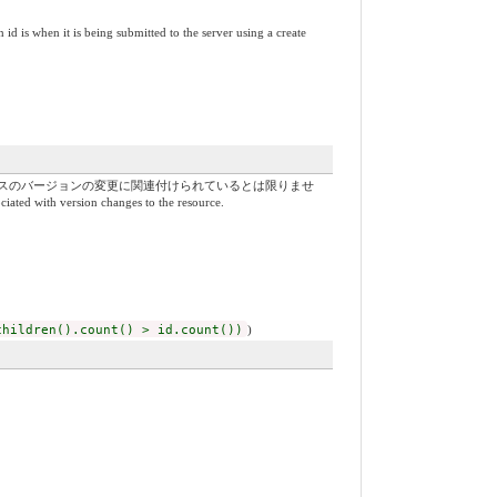
 being submitted to the server using a create
スのバージョンの変更に関連付けられているとは限りませ
ciated with version changes to the resource.
children().count() > id.count())
)