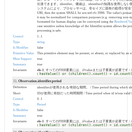
伝達できます。identifier。価値は、identifierの知識を
システムにより、プロセッサーは、非セイズに固有の処理が安全であると確信できま
URI, then the system SHALL be urn:ietf:rfc:3986. The value's primar
it may be normalized for comparison purposes (e.g. removing non-sign
formatted for human display can be conveyed using the
Rendered Val
case sensitive unless knowledge of the Identifier.system allows the pro
processing is safe.
Control
1..1
Type
string
Is Modifier
false
Primitive Value
This primitive element may be present, or absent, or replaced by an e
Must Support
true
Summary
true
Invariants
ele-1
: すべてのFHIR要素には、@valueまたは子要素が必要です / All FHIR el
(
hasValue() or (children().count() > id.count
32
. Observation.identifier.period
Definition
identifierが使用される/有効な期間。 / Time period during which identifi
Short
IDが使用に有効だった時間期間 / Time period when id is/was valid fo
Control
0..1
Type
Period
Is Modifier
false
Summary
true
Invariants
ele-1
: すべてのFHIR要素には、@valueまたは子要素が必要です / All FHIR el
(
hasValue() or (children().count() > id.count