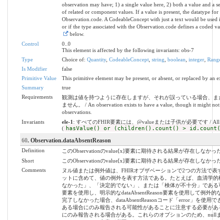
observation may have; 1) a single value here, 2) both a value and a se
of related or component values. If a value is present, the datatype fo
Observation.code. A CodeableConcept with just a text would be used ins
or if the type associated with the Observation.code defines a coded va
below.
Control
0..0
This element is affected by the following invariants: obs-7
Type
Choice of:
Quantity
,
CodeableConcept
,
string
,
boolean
,
integer
,
Rang
Is Modifier
false
Primitive Value
This primitive element may be present, or absent, or replaced by an e
Summary
true
Requirements
観測は値を持つように存在しますが、それが誤っている場合、ま
ません。 / An observation exists to have a value, though it might not if i
observations.
Invariants
ele-1
: すべてのFHIR要素には、@valueまたは子供が必要です / All FHIR elem
(
hasValue() or (children().count() > id.count
60
. Observation.dataAbsentReason
Definition
このObservationのvalue[x]要素に期待される結果が存在しな
Short
このObservationのvalue[x]要素に期待される結果が存在し
Comments
ヌル値または例外値は、FHIRオブザベーションで2つの方法で表
ットに含めて、値の例外を表す方法である。たとえば、血清学的
なかった」、「決定的でない」、または「検体が不十分」である可
要素を使用し、明示的なdataAbsentReason要素を使用して
完了しなかった場合、dataAbsentReasonコード「error
ある場合にのみ報告される可能性があることに注意する必要がある
にのみ報告される場合がある。これらのオプションのため、nul