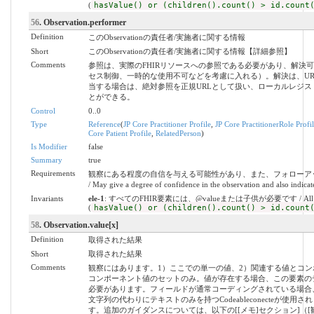
(
hasValue() or (children().count() > id.count
56
. Observation.performer
Definition
このObservationの責任者/実施者に関する情報
Short
このObservationの責任者/実施者に関する情報【詳細参照】
Comments
参照は、実際のFHIRリソースへの参照である必要があり、解決
セス制御、一時的な使用不可などを考慮に入れる）。解決は、U
当する場合は、絶対参照を正規URLとして扱い、ローカルレジス
とができる。
Control
0..0
Type
Reference
(
JP Core Practitioner Profile
,
JP Core PractitionerRole Profi
Core Patient Profile
,
RelatedPerson
)
Is Modifier
false
Summary
true
Requirements
観察にある程度の自信を与える可能性があり、また、フォローア
/ May give a degree of confidence in the observation and also indicat
Invariants
ele-1
: すべてのFHIR要素には、@valueまたは子供が必要です / All FHIR elem
(
hasValue() or (children().count() > id.count
58
. Observation.value[x]
Definition
取得された結果
Short
取得された結果
Comments
観察にはあります。1）ここでの単一の値、2）関連する値とコン
コンポーネント値のセットのみ。値が存在する場合、この要素のデータ型は
必要があります。フィールドが通常コーディングされている場合
文字列の代わりにテキストのみを持つCodeableconecteが使
す。追加のガイダンスについては、以下の[[メモ]セクション]（[観察