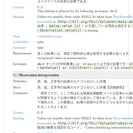
ユースケースの合意が必要である。
Control
0..0
This element is affected by the following invariants: obs-6
Binding
Unless not suitable, these codes SHALL be taken from
DataAbsentRe
(
extensible
to
http://hl7.org/fhir/ValueSet/data-ab
結果（
balue.value [x]
）が欠落している理由を指定するコード。 / Cod
(
Observation.value[x]
) is missing.
Type
CodeableConcept
Is Modifier
false
Summary
false
Requirements
多くの結果には、測定で例外的な値を処理する必要があります。 / For many resul
exceptional values in measurements.
Invariants
ele-1
: すべてのFHIR要素には、@valueまたは子供が必要です / All FHIR elem
(
hasValue() or (children().count() > id.count
62
. Observation.interpretation
Definition
高、低、正常等の結果のカテゴリ分けした評価
Short
高、低、正常等の結果のカテゴリ分けした評価【詳細参照】
Comments
「異常フラグ」として呼ばれる検査結果解釈コードが従来から使
が関連するような他の場合でも拡大して使われている。多くの場
て報告され、この要素は、結果の意味や正常かどうかを示すため
れることがよくある。
Control
0..0
Binding
Unless not suitable, these codes SHALL be taken from
ObservationIn
(
extensible
to
http://hl7.org/fhir/ValueSet/observa
観測の解釈を識別するコード。 / Codes identifying interpretations of o