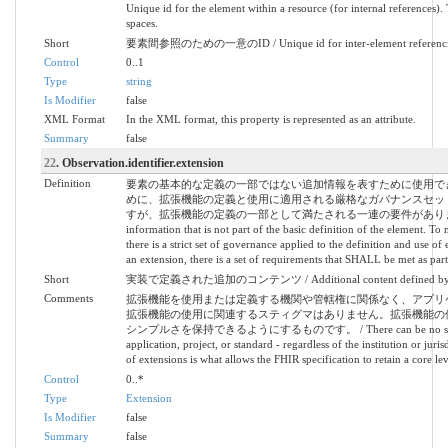
Unique id for the element within a resource (for internal references).
spaces.
Short
要素間参照のための一意のID / Unique id for inter-element referenc
Control
0..1
Type
string
Is Modifier
false
XML Format
In the XML format, this property is represented as an attribute.
Summary
false
22
. Observation.identifier.extension
Definition
要素の基本的な定義の一部ではない追加情報を表すために使用で
めに、拡張機能の定義と使用に適用される厳格なガバナンスセッ
すが、拡張機能の定義の一部として満たされる一連の要件があります。 / May be 
information that is not part of the basic definition of the element. T
there is a strict set of governance applied to the definition and use 
an extension, there is a set of requirements that SHALL be met as part 
Short
実装で定義された追加のコンテンツ / Additional content defined by im
Comments
拡張機能を使用または定義する機関や管轄権に関係なく、アプリ
拡張機能の使用に関連するスティグマはありません。拡張機能の使
シンプルさを保持できるようにするものです。 / There can be no stigma assoc
application, project, or standard - regardless of the institution or juri
of extensions is what allows the FHIR specification to retain a core le
Control
0..*
Type
Extension
Is Modifier
false
Summary
false