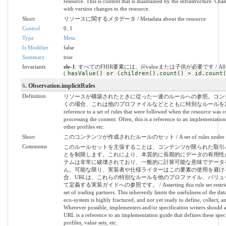
resource. This is content that is maintained by the infrastructure. Cha
with version changes to the resource.
Short
リソースに関するメタデータ / Metadata about the resource
Control
0..1
Type
Meta
Is Modifier
false
Summary
true
Invariants
ele-1
: すべてのFHIR要素には、@valueまたは子供が必要です / All FHIR elem
(
hasValue() or (children().count() > id.count
6
. Observation.implicitRules
Definition
リソースが構築されたときに従った一連のルールへの参照。コン
くの場合、これは他のプロファイルなどとともに特別なルールを定
reference to a set of rules that were followed when the resource was
processing the content. Often, this is a reference to an implementation
other profiles etc.
Short
このコンテンツが作成されたルールのセット / A set of rules under which t
Comments
このルールセットを主張することは、コンテンツが限られた取引
とを制限します。これにより、本質的に長期的にデータの有用性
テムは非常に破壊されており、一般的に計算可能な意味でデータ
ん。可能な限り、実装者や仕様ライターはこの要素の使用を避け
合、URLは、これらの特別なルールを他のプロファイル、バリューセッ
て定義する実装ガイドへの参照です。 / Asserting this rule set restricts the 
set of trading partners. This inherently limits the usefulness of the da
eco-system is highly fractured, and not yet ready to define, collect, 
Wherever possible, implementers and/or specification writers should a
URL is a reference to an implementation guide that defines these special
profiles, value sets, etc.