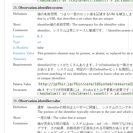
(
hasValue() or (children().count() > id.count
28
. Observation.identifier.system
Definition
値の名前空間、つまり一意のセット値を記述するURLを確立します。 / Establishe
that is, a URL that describes a set values that are unique.
Short
identifier値の名前空間 / The namespace for the identifier value
Comments
identifier。システムは常にケースに敏感です。 / Identifier.system is alwa
Control
0..1
Type
uri
Is Modifier
false
Primitive Value
This primitive element may be present, or absent, or replaced by an e
Summary
true
Requirements
identifierのセットがたくさんあります。2つのidentifie
があります。システムは、特定の一意のidentifierセットを識別します。 / There 
perform matching of two identifiers, we need to know what set we're de
of unique identifiers.
Pattern Value
http://jpfhir.jp/fhir/core/IdSystem/resourceI
Invariants
ele-1
: すべてのFHIR要素には、@valueまたは子要素が必要です / All FHIR el
(
hasValue() or (children().count() > id.count
30
. Observation.identifier.value
Definition
通常、identifierの部分はユーザーに関連し、システムのコン
The portion of the identifier typically relevant to the user and which 
Short
一意の値 / The value that is unique
Comments
値が完全なURIの場合、システムはurn：ietf：rfc：3986
グです。その結果、比較目的で正規化される可能性があります（
除）ヒューマンディスプレイ用の値は、[レンダリングされた値拡張]（