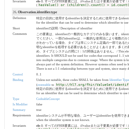
Invariants
ele-1
: すべてのFHIR要素には、@valueまたは子要素が必要です / All FHIR el
(
hasValue() or (children().count() > id.count
26
. Observation.identifier.type
Definition
特定の目的に使用するidentifierを決定するために使用できるidentifi
for the identifier that can be used to determine which identifier to use
Short
identifierの説明 / Description of identifier
Comments
この要素は、identifierの一般的なカテゴリのみを扱います。ide
でください。一部のidentifierは、一般的な使用法により複
がわかっている場合、タイプは常にシステム定義の一部であるた
明なidentifierを処理する必要があることがよくあります。多
め、タイプとシステムの間に1：1の関係はありません。 / This element deals o
identifiers. It SHOULD not be used for codes that correspond 1..1 with
into multiple categories due to common usage. Where the system is kn
always part of the system definition. However systems often need to h
There is not a 1:1 relationship between type and system, since many d
Control
0..1
Binding
Unless not suitable, these codes SHALL be taken from
Identifier Typ
(
extensible
to
http://hl7.org/fhir/ValueSet/identif
特定の目的に使用するidentifierを決定するために使用できるidentifi
for an identifier that can be used to determine which identifier to use 
Type
CodeableConcept
Is Modifier
false
Summary
true
Requirements
identifierシステムが不明な場合、ユーザーはidentifierを使用できます。 / Allo
when the identifier system is not known.
Invariants
ele-1
: すべてのFHIR要素には、@valueまたは子要素が必要です / All FHIR el