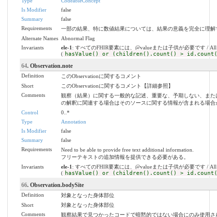
Type
CodeableConcept
Is Modifier
false
Summary
false
Requirements
一部の結果、特に数値結果については、結果の意義を完全に理解
Alternate Names
Abnormal Flag
Invariants
ele-1
: すべてのFHIR要素には、@valueまたは子供が必要です / All FHIR elem
(
hasValue() or (children().count() > id.count
64
. Observation.note
Definition
このObservationに関するコメント
Short
このObservationに関するコメント【詳細参照】
Comments
観察（結果）に関する一般的な記述、重要な、予期しない、また
の解釈に関連する場合はそのソースに関する情報が含まれる場合
Control
0..*
Type
Annotation
Is Modifier
false
Summary
false
Requirements
Need to be able to provide free text additional information.
フリーテキストの追加情報を提供できる必要がある。
Invariants
ele-1
: すべてのFHIR要素には、@valueまたは子供が必要です / All FHIR elem
(
hasValue() or (children().count() > id.count
66
. Observation.bodySite
Definition
対象となった身体部位
Short
対象となった身体部位
Comments
観察結果で見つかったコードで暗黙的ではない場合にのみ使用さ