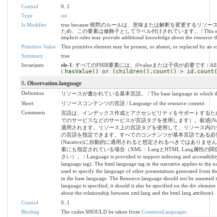
Control
0..1
Type
uri
Is Modifier
true because 暗黙のルールは、意味または解釈を変更する
ため、この要素は修飾子としてラベル付けされています。 / This element is lab
implicit rules may provide additional knowledge about the resource th
Primitive Value
This primitive element may be present, or absent, or replaced by an e
Summary
true
Invariants
ele-1
: すべてのFHIR要素には、@valueまたは子供が必要です / All FHIR elem
(
hasValue() or (children().count() > id.count
8
. Observation.language
Definition
リソースが書かれている基本言語。 / The base language in which the res
Short
リソースコンテンツの言語 / Language of the resource content
Comments
言語は、インデックス作成とアクセシビリティをサポートするた
でのサービスなどのサービスが言語タグを使用します）。叙述(Narativ
適用されます。リソース上の言語タグを使用して、リソース内の
の言語を指定できます。すべてのコンテンツが基本言語である必
(Narative)に自動的に適用されると想定されるべきではありま
素にも指定されている場合（XML：LangとHTML Lang属性
さい）。 / Language is provided to support indexing and accessibility (t
language tag). The html language tag in the narrative applies to the 
used to specify the language of other presentations generated from the 
in the base language. The Resource.language should not be assumed to 
language is specified, it should it also be specified on the div eleme
about the relationship between xml:lang and the html lang attribute).
Control
0..1
Binding
The codes SHOULD be taken from
CommonLanguages