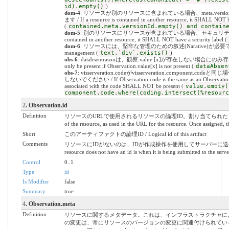
id).empty()
)
dom-4
: リソースが別のリソースに含まれている場合、meta.versioni
ます / If a resource is contained in another resource, it SHALL NOT h
(
contained.meta.versionId.empty() and contain
dom-5
: 別のリソースにリソースが含まれている場合、セキュリティラベルはあ
contained in another resource, it SHALL NOT have a security label (
dom-6
: リソースには、堅牢な管理のための叙述(Narative)が必要です / A resou
management (
text.`div`.exists()
)
obs-6
: databsentrasonは、観察.value [x]が存在しない場合にのみ存
only be present if Observation.value[x] is not present (
dataAbsen
obs-7
: visserveration.codeがvisserveration.compo
しないでください / If Observation.code is the same as an Observation.
associated with the code SHALL NOT be present (
value.empty(
component.code.where(coding.intersect(%resourc
2
. Observation.id
Definition
リソースのURLで使用されるリソースの論理ID。割り当てられたら、この値
of the resource, as used in the URL for the resource. Once assigned, t
Short
このアーティファクトの論理ID / Logical id of this artifact
Comments
リソースにIDがないのは、IDが作成操作を使用してサーバーに送信されている場
resource does not have an id is when it is being submitted to the serve
Control
0..1
Type
id
Is Modifier
false
Summary
true
4
. Observation.meta
Definition
リソースに関するメタデータ。これは、インフラストラクチャに
の変更は、常にリソースのバージョンの変更に関連付けられているとは限りません