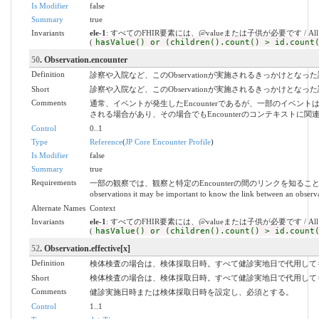
Is Modifier
false
Summary
true
Invariants
ele-1
: すべてのFHIR要素には、@valueまたは子供が必要です / All FHIR elem
(
hasValue() or (children().count() > id.count
50
. Observation.encounter
Definition
診察や入院など、このObservationが実施されるきっかけとな
Short
診察や入院など、このObservationが実施されるきっかけと
Comments
通常、イベントが発生したEncounterであるが、一部のイベントは
される場合があり、その場合でもEncounterのコンテキストに
Control
0..1
Type
Reference
(
JP Core Encounter Profile
)
Is Modifier
false
Summary
true
Requirements
一部の観察では、観察と特定のEncounterの間のリンクを知ることが重
observations it may be important to know the link between an observa
Alternate Names
Context
Invariants
ele-1
: すべてのFHIR要素には、@valueまたは子供が必要です / All FHIR elem
(
hasValue() or (children().count() > id.count
52
. Observation.effective[x]
Definition
検体検査の場合は、検体採取日時。すべて健診実地日で代用してもよい
Short
検体検査の場合は、検体採取日時。すべて健診実地日で代用してもよい
Comments
健診実施日時または検体採取日時を設定し、必須とする。
Control
1..1