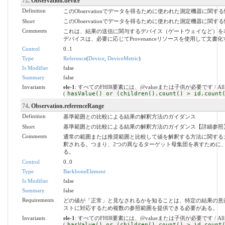
72
. Observation.device
Definition
このObservationでデータを得るために使われた測定機器に関す
Short
このObservationでデータを得るために使われた測定機器に関
Comments
これは、結果の送信に関与するデバイス（ゲートウェイなど）を
デバイスは、必要に応じてProvenanceリソースを使用して文書
Control
0..1
Type
Reference
(
Device
,
DeviceMetric
)
Is Modifier
false
Summary
false
Invariants
ele-1
: すべてのFHIR要素には、@valueまたは子供が必要です / All FHIR elem
(
hasValue() or (children().count() > id.count
74
. Observation.referenceRange
Definition
基準範囲との比較による結果の解釈方法のガイダンス
Short
基準範囲との比較による結果の解釈方法のガイダンス【詳細参照
Comments
通常の範囲または推奨範囲と比較して値を解釈する方法に関する
釈される。つまり、2つの異なるターゲット母集団を表すために
る。
Control
0..0
Type
BackboneElement
Is Modifier
false
Summary
false
Requirements
どの値が「正常」と見なされるかを知ることは、特定の結果の意
ストに対応するため複数の参照範囲を提供できる必要がある。
Invariants
ele-1
: すべてのFHIR要素には、@valueまたは子供が必要です / All FHIR elem
(
hasValue() or (children().count() > id.count