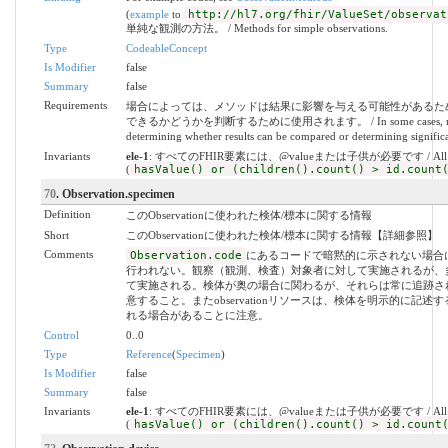
(
example
to
http://hl7.org/fhir/ValueSet/observat
単純な観測の方法。 / Methods for simple observations.
Type
CodeableConcept
Is Modifier
false
Summary
false
Requirements
場合によっては、メソッドは結果に影響を与える可能性があるた
できるかどうかを判断するために使用されます。 / In some cases, method can i
determining whether results can be compared or determining significa
Invariants
ele-1
: すべてのFHIR要素には、@valueまたは子供が必要です / All FHIR elem
(
hasValue() or (children().count() > id.count
70
. Observation.specimen
Definition
このObservationに使われた検体/標本に関する情報
Short
このObservationに使われた検体/標本に関する情報【詳細参照】
Comments
Observation.code
にあるコードで暗黙的に示されない場合
行われない。観察（観測、検査）対象者に対して実施されるが、
て実施される。検体が奥の場合に関わるが、それらは常に追跡さ
意すること。またobservationリソースは、検体を明示的に
れる場合があることに注意。
Control
0..0
Type
Reference
(
Specimen
)
Is Modifier
false
Summary
false
Invariants
ele-1
: すべてのFHIR要素には、@valueまたは子供が必要です / All FHIR elem
(
hasValue() or (children().count() > id.count