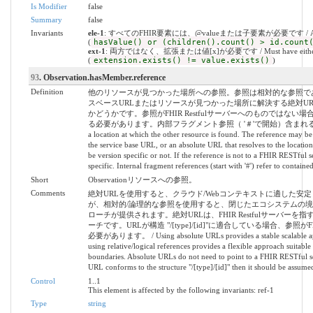
Is Modifier
false
Summary
false
Invariants
ele-1
: すべてのFHIR要素には、@valueまたは子要素が必要です / All FHIR el
(
hasValue() or (children().count() > id.count
ext-1
: 両方ではなく、拡張または値[x]が必要です / Must have either extens
(
extension.exists() != value.exists()
)
93
. Observation.hasMember.reference
Definition
他のリソースが見つかった場所への参照。参照は相対的な参照で
スベースURLまたはリソースが見つかった場所に解決する絶対U
かどうかです。参照がFHIR Restfulサーバーへのものではな
る必要があります。内部フラグメント参照（ '＃'で開始）含まれるリソース
a location at which the other resource is found. The reference may be a 
the service base URL, or an absolute URL that resolves to the locatio
be version specific or not. If the reference is not to a FHIR RESTful 
specific. Internal fragment references (start with '#') refer to containe
Short
Observationリソースへの参照。
Comments
絶対URLを使用すると、クラウド/Webコンテキストに適した安
が、相対的/論理的な参照を使用すると、閉じたエコシステムの
ローチが提供されます。絶対URLは、FHIR Restfulサーバ
ーチです。URLが構造 "/[type]/[id]"に適合している場合、参照が
必要があります。 / Using absolute URLs provides a stable scalable appro
using relative/logical references provides a flexible approach suitabl
boundaries. Absolute URLs do not need to point to a FHIR RESTful ser
URL conforms to the structure "/[type]/[id]" then it should be assumed
Control
1..1
This element is affected by the following invariants: ref-1
Type
string