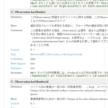
obs-3
: 少なくとも低いまたは高またはテキストが必要です / Must have at leas
(
low.exists() or high.exists() or text.exists
85
. Observation.hasMember
Definition
このObservationに関連する子リソースに関する情報。このObse
トなどのObservationグループ
Short
健診項目グループを表現する場合に、グループ内の健診項目に対応するO
Comments
この要素を使用する場合、observationには通常、値または
方を含む場合もある。複数のobservationをグループに一緒にま
（observation.html＃obsgrouping）を参照せよ。システムは、[Questio
（questionnaireresponse.html）からの結果を計算して最終ス
あることに注意。
Control
0..*
Type
Reference
(
JP_Observation_eCheckupGeneral
)
Is Modifier
false
Must Support
true
Summary
true
Invariants
ele-1
: すべてのFHIR要素には、@valueまたは子供が必要です / All FHIR elem
(
hasValue() or (children().count() > id.count
87
. Observation.hasMember.id
Definition
リソース内の要素の一意のID（内部参照用）。これは、スペース
Unique id for the element within a resource (for internal references).
spaces.
Short
要素間参照のための一意のID / Unique id for inter-element referenc
Control
0..1