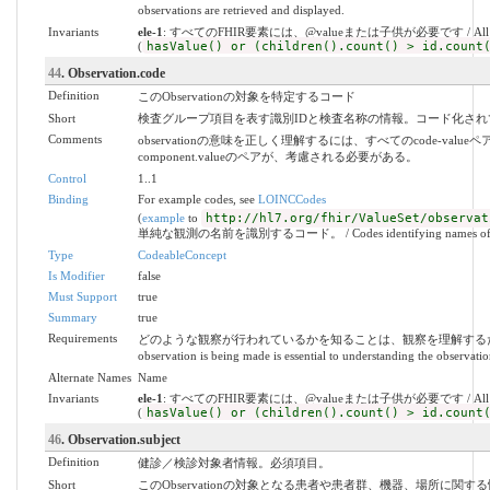
observations are retrieved and displayed.
Invariants
ele-1
: すべてのFHIR要素には、@valueまたは子供が必要です / All FHIR elem
(
hasValue() or (children().count() > id.count
44
. Observation.code
Definition
このObservationの対象を特定するコード
Short
検査グループ項目を表す識別IDと検査名称の情報。コード化さ
Comments
observationの意味を正しく理解するには、すべてのcode-valueペ
component.valueのペアが、考慮される必要がある。
Control
1..1
Binding
For example codes, see
LOINCCodes
(
example
to
http://hl7.org/fhir/ValueSet/observat
単純な観測の名前を識別するコード。 / Codes identifying names of simp
Type
CodeableConcept
Is Modifier
false
Must Support
true
Summary
true
Requirements
どのような観察が行われているかを知ることは、観察を理解するために不可欠で
observation is being made is essential to understanding the observatio
Alternate Names
Name
Invariants
ele-1
: すべてのFHIR要素には、@valueまたは子供が必要です / All FHIR elem
(
hasValue() or (children().count() > id.count
46
. Observation.subject
Definition
健診／検診対象者情報。必須項目。
Short
このObservationの対象となる患者や患者群、機器、場所に関