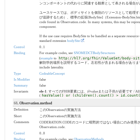
ンコンポーネントの代わりに関連する観察として表される場合が
ユースケースでは、ボディサイトを個別のリソースとして処理す
び追跡するため）、標準の拡張[BodySite]（Extension-BodySite.html）を
code found in Observation.code. In many systems, this may be represen
component.
If the use case requires BodySite to be handled as a separate resource (
standard extension
bodySite
.
Control
0..1
Binding
For example codes, see
SNOMEDCTBodyStructures
(
example
to
http://hl7.org/fhir/ValueSet/body-sit
解剖学的場所を説明するコード。左右性が含まれる場合があります。 / Codes desc
include laterality.
Type
CodeableConcept
Is Modifier
false
Summary
false
Invariants
ele-1
: すべてのFHIR要素には、@valueまたは子供が必要です / All FHIR elem
(
hasValue() or (children().count() > id.count
68
. Observation.method
Definition
このObservationの実施方法
Short
このObservationの実施方法
Comments
CODERATION.CODEのコードに暗黙的ではない場合にのみ使用されます。 / Only
Observation.code.
Control
0..0
Binding
For example codes, see
ObservationMethods