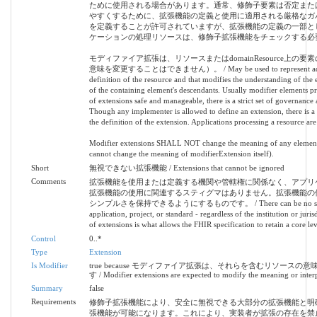
ために使用される場合があります。通常、修飾子要素は否定また
やすくするために、拡張機能の定義と使用に適用される厳格なガ
を定義することが許可されていますが、拡張機能の定義の一部と
ケーションの処理リソースは、修飾子拡張機能をチェックする必
モディファイア拡張は、リソースまたはdomainResource上
意味を変更することはできません）。 / May be used to represent additional i
definition of the resource and that modifies the understanding of the 
of the containing element's descendants. Usually modifier elements pr
of extensions safe and manageable, there is a strict set of governance 
Though any implementer is allowed to define an extension, there is a
the definition of the extension. Applications processing a resource ar
Modifier extensions SHALL NOT change the meaning of any element
cannot change the meaning of modifierExtension itself).
Short
無視できない拡張機能 / Extensions that cannot be ignored
Comments
拡張機能を使用または定義する機関や管轄権に関係なく、アプリ
拡張機能の使用に関連するスティグマはありません。拡張機能の使
シンプルさを保持できるようにするものです。 / There can be no stigma assoc
application, project, or standard - regardless of the institution or juri
of extensions is what allows the FHIR specification to retain a core le
Control
0..*
Type
Extension
Is Modifier
true because モディファイア拡張は、それらを含むリソー
す / Modifier extensions are expected to modify the meaning or interp
Summary
false
Requirements
修飾子拡張機能により、安全に無視できる大部分の拡張機能と明
張機能が可能になります。これにより、実装者が拡張の存在を禁