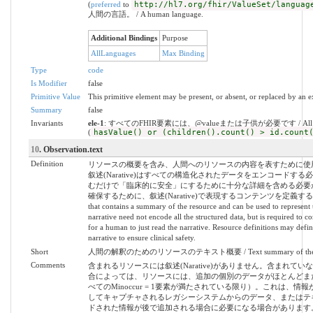
(
preferred
to
http://hl7.org/fhir/ValueSet/languag
人間の言語。 / A human language.
Additional Bindings
Purpose
AllLanguages
Max Binding
Type
code
Is Modifier
false
Primitive Value
This primitive element may be present, or absent, or replaced by an e
Summary
false
Invariants
ele-1
: すべてのFHIR要素には、@valueまたは子供が必要です / All FHIR elem
(
hasValue() or (children().count() > id.count
10
. Observation.text
Definition
リソースの概要を含み、人間へのリソースの内容を表すために使用でき
叙述(Narative)はすべての構造化されたデータをエンコードする必要
むだけで「臨床的に安全」にするために十分な詳細を含める必要
確保するために、叙述(Narative)で表現するコンテンツを定義する場合があります
that contains a summary of the resource and can be used to represent 
narrative need not encode all the structured data, but is required to con
for a human to just read the narrative. Resource definitions may defi
narrative to ensure clinical safety.
Short
人間の解釈のためのリソースのテキスト概要 / Text summary of the resourc
Comments
含まれるリソースには叙述(Narative)がありません。含まれていない
合によっては、リソースには、追加の個別のデータがほとんどま
べてのMinoccur = 1要素が満たされている限り）。これは、情報がte
してキャプチャされるレガシーシステムからのデータ、またはテ
ドされた情報が後で追加される場合に必要になる場合があります。 / Contained re