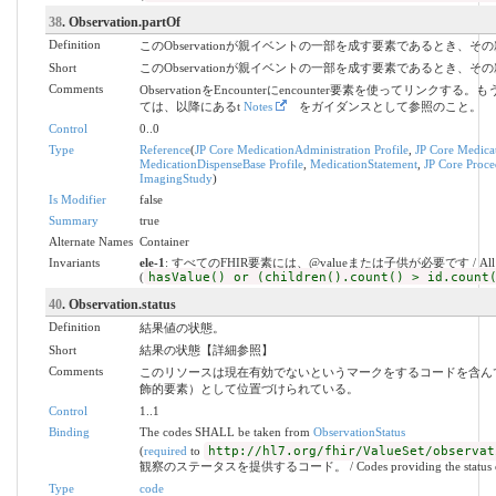
38
. Observation.partOf
Definition
このObservationが親イベントの一部を成す要素であるとき、
Short
このObservationが親イベントの一部を成す要素であるとき、
Comments
ObservationをEncounterにencounter要素を使ってリンクす
ては、以降にあるt
Notes
をガイダンスとして参照のこと。
Control
0..0
Type
Reference
(
JP Core MedicationAdministration Profile
,
JP Core Medicat
MedicationDispenseBase Profile
,
MedicationStatement
,
JP Core Proce
ImagingStudy
)
Is Modifier
false
Summary
true
Alternate Names
Container
Invariants
ele-1
: すべてのFHIR要素には、@valueまたは子供が必要です / All FHIR elem
(
hasValue() or (children().count() > id.count
40
. Observation.status
Definition
結果値の状態。
Short
結果の状態【詳細参照】
Comments
このリソースは現在有効でないというマークをするコードを含ん
飾的要素）として位置づけられている。
Control
1..1
Binding
The codes SHALL be taken from
ObservationStatus
(
required
to
http://hl7.org/fhir/ValueSet/observat
観察のステータスを提供するコード。 / Codes providing the status of a
Type
code