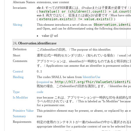
Alternate Names
extensions, user content
Invariants
ele-1
: すべてのFHIR要素には、@valueまたは子要素が必要です / All FHIR el
(
hasValue() or (children().count() > id.count
ext-1
: 両方ではなく、拡張または値[x]が必要です / Must have either extens
(
extension.exists() != value.exists()
)
Slicing
This element introduces a set of slices on
Observation.identi
and Open, and can be differentiated using the following discriminator
value @ url
24
. Observation.identifier.use
Definition
このidentifierの目的。 / The purpose of this identifier.
Short
通常|公式|一時的|セカンダリ|古い（知られている場合） / usual | official | te
Comments
アプリケーションは、identifierが一時的なものであると明
す。 / Applications can assume that an identifier is permanent unless it 
Control
0..1
Binding
The codes SHALL be taken from
IdentifierUse
(
required
to
http://hl7.org/fhir/ValueSet/identifi
既知の場合、このidentifierの目的を識別します。 / Identifies the purpose fo
Type
code
Is Modifier
true because これは、アプリケーションが一時的なIDを永続
ラベル付けされています。 / This is labeled as "Is Modifier" because appl
for a permanent one.
Primitive Value
This primitive element may be present, or absent, or replaced by an e
Summary
true
Requirements
特定の使用のコンテキストが一連のidentifierの中から選択される適切なide
appropriate identifier for a particular context of use to be selected fr