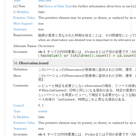
Type
dateTime
[x] Note
See
Choice of Data Types
for further information about how to use [x]
Is Modifier
false
Primitive Value
This primitive element may be present, or absent, or replaced by an e
Must Support
true
Summary
true
Requirements
観察が真実と見なされた時期を知ることは、その関連性にとって重要で
when an observation was deemed true is important to its relevance as 
Alternate Names
Occurrence
Invariants
ele-1
: すべてのFHIR要素には、@valueまたは子供が必要です / All FHIR elem
(
hasValue() or (children().count() > id.count
54
. Observation.issued
Definition
このバージョンのObservationが医療者に提供された日時。通
Short
このバージョンのObservationが医療者に提供された日時。
照】
Comments
レビューと検証を必要としないobservationの場合、リソース自体
＃Meta.lastUpdated）日時と同じになる場合がある。特定の更新
しいバージョンを再度レビューして検証する必要がないような臨
ース自体の「lastUpdated」時間はこれと異なる場合がある。
Control
0..1
Type
instant
Is Modifier
false
Primitive Value
This primitive element may be present, or absent, or replaced by an e
Summary
true
Invariants
ele-1
: すべてのFHIR要素には、@valueまたは子供が必要です / All FHIR elem