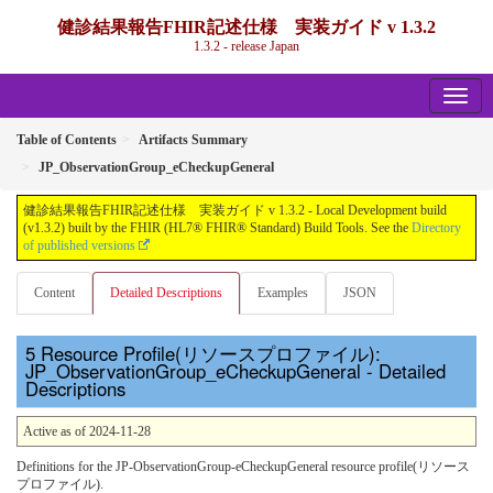
健診結果報告FHIR記述仕様 実装ガイド v 1.3.2
1.3.2 - release Japan
Table of Contents
Artifacts Summary
JP_ObservationGroup_eCheckupGeneral
健診結果報告FHIR記述仕様 実装ガイド v 1.3.2 - Local Development build
(v1.3.2) built by the FHIR (HL7® FHIR® Standard) Build Tools. See the
Directory
of published versions
Content
Detailed Descriptions
Examples
JSON
Resource Profile(リソースプロファイル):
JP_ObservationGroup_eCheckupGeneral - Detailed
Descriptions
Active as of 2024-11-28
Definitions for the JP-ObservationGroup-eCheckupGeneral resource profile(リソース
プロファイル).