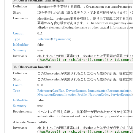
34
. Observation.identifier.assigner
Definition
identifierを発行/管理する組織。 / Organization that issued/manages the
Short
IDを発行した組織（単なるテキストである可能性があります） / Organization th
Comments
identifierは、.reference要素を省略し、割り当て組織に関する
要素のみを含む場合があります。 / The Identifier.assigner may omit the .r
.display element reflecting the name or other textual information abou
Control
0..1
Type
Reference
(
Organization
)
Is Modifier
false
Summary
true
Invariants
ele-1
: すべてのFHIR要素には、@valueまたは子要素が必要です / All FHIR el
(
hasValue() or (children().count() > id.count
36
. Observation.basedOn
Definition
このObservationが実施されることになった依頼や計画、提案に
Short
このObservationが実施されることになった依頼や計画、提案に
Control
0..0
Type
Reference
(
CarePlan
,
DeviceRequest
,
ImmunizationRecommendation
MedicationRequest Injection Profile
,
NutritionOrder
,
ServiceRequest
)
Is Modifier
false
Summary
true
Requirements
イベントの許可を追跡し、提案/勧告が行われたかどうかを追跡することができま
authorization for the event and tracking whether proposals/recomme
Alternate Names
Fulfills
Invariants
ele-1
: すべてのFHIR要素には、@valueまたは子供が必要です / All FHIR elem
(
hasValue() or (children().count() > id.count