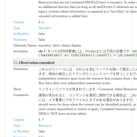
Resources that are not contained SHOULD have a narrative. In some ca
no additional discrete data (as long as all minOccurs=1 elements are s
legacy systems where information is captured as a "text blob" or where
encoded information is added later.
Control
0..1
Type
Narrative
Is Modifier
false
Summary
false
Alternate Names
narrative, html, xhtml, display
Invariants
ele-1
: すべてのFHIR要素には、@valueまたは子供が必要です / All FHIR elem
(
hasValue() or (children().count() > id.count
12
. Observation.contained
Definition
これらのリソースには、それらを含むリソースを除いて独立した存
きず、独自の独立したトランザクションスコープを持つこともできません。 / The
independent existence apart from the resource that contains them - th
they have their own independent transaction scope.
Short
インラインリソースが含まれています / Contained, inline Resource
Comments
識別が失われると、コンテンツを適切に識別できる場合は、これ
には、メタ要素にプロファイルとタグがある場合がありますが、セキ
should never be done when the content can be identified properly, as onc
(and context dependent) to restore it again. Contained resources may h
SHALL NOT have security labels.
Control
0..*
Type
Resource
Is Modifier
false