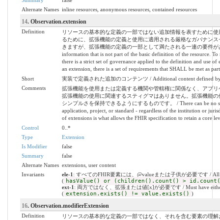
Summary
false
Alternate Names
inline resources, anonymous resources, contained resources
14
. Observation.extension
Definition
リソースの基本的な定義の一部ではない追加情報を表すために使
るために、拡張機能の定義と使用に適用される厳格なガバナンス
きますが、拡張機能の定義の一部として満たされる一連の要件があります。 / May b
information that is not part of the basic definition of the resource. 
there is a strict set of governance applied to the definition and use 
an extension, there is a set of requirements that SHALL be met as part 
Short
実装で定義された追加のコンテンツ / Additional content defined by im
Comments
拡張機能を使用または定義する機関や管轄権に関係なく、アプリ
拡張機能の使用に関連するスティグマはありません。拡張機能の使
シンプルさを保持できるようにするものです。 / There can be no stigma assoc
application, project, or standard - regardless of the institution or juri
of extensions is what allows the FHIR specification to retain a core le
Control
0..*
Type
Extension
Is Modifier
false
Summary
false
Alternate Names
extensions, user content
Invariants
ele-1
: すべてのFHIR要素には、@valueまたは子供が必要です / All FHIR elem
(
hasValue() or (children().count() > id.count
ext-1
: 両方ではなく、拡張または値[x]が必要です / Must have either extens
(
extension.exists() != value.exists()
)
16
. Observation.modifierExtension
Definition
リソースの基本的な定義の一部ではなく、それを含む要素の理解