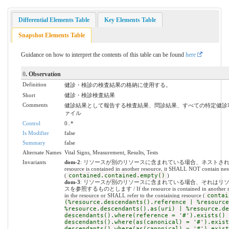
Differential Elements Table
Key Elements Table
Snapshot Elements Table
Guidance on how to interpret the contents of this table can be found
here
0
. Observation
Definition
健診・検診の検査結果の格納に使用する。
Short
健診・検診検査結果
Comments
健診結果として報告する検査結果、問診結果、すべての特定健診項目の
ァイル
Control
0..*
Is Modifier
false
Summary
false
Alternate Names
Vital Signs, Measurement, Results, Tests
Invariants
dom-2
: リソースが別のリソースに含まれている場合、ネストされたリ
resource is contained in another resource, it SHALL NOT contain nes
(
contained.contained.empty()
)
dom-3
: リソースが別のリソースに含まれている場合、それはリ
スを参照するものとします / If the resource is contained in another resou
in the resource or SHALL refer to the containing resource (
contai
(%resource.descendants().reference | %resource
%resource.descendants().as(uri) | %resource.de
descendants().where(reference = '#').exists() 
descendants().where(as(canonical) = '#').exist
descendants().where(as(canonical) = '#').exist