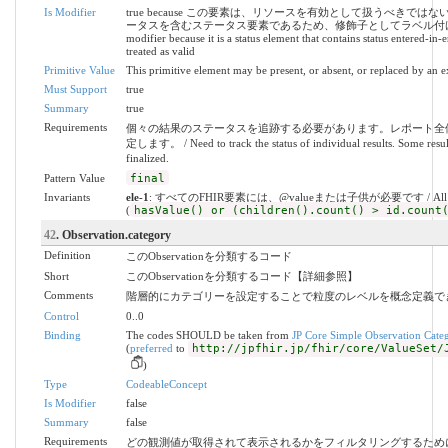
Is Modifier
true because この要素は、リソースを有効として扱うべき
ータスを含むステータス要素であるため、修飾子としてラベル付けされています。 / 
modifier because it is a status element that contains status entered-in
treated as valid
Primitive Value
This primitive element may be present, or absent, or replaced by an e
Must Support
true
Summary
true
Requirements
個々の結果のステータスを追跡する必要があります。レポート全
定します。 / Need to track the status of individual results. Some results
finalized.
Pattern Value
final
Invariants
ele-1
: すべてのFHIR要素には、@valueまたは子供が必要です / All FHIR elem
(
hasValue() or (children().count() > id.count
42
. Observation.category
Definition
このObservationを分類するコード
Short
このObservationを分類するコード【詳細参照】
Comments
階層的にカテゴリーを設定することで粒度のレベルを概念定義で
Control
0..0
Binding
The codes SHOULD be taken from
JP Core Simple Observation Cate
(
preferred
to
http://jpfhir.jp/fhir/core/ValueSet/
)
Type
CodeableConcept
Is Modifier
false
Summary
false
Requirements
どの観測値が取得されて表示されるかをフィルタリングするために使用されます。 