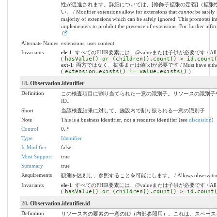
性が促進されます。詳細については、[修飾子拡張の定義]（拡張性.html＃
い。 / Modifier extensions allow for extensions that
cannot
be safely 
majority of extensions which can be safely ignored. This promotes int
implementers to prohibit the presence of extensions. For further info
.
Alternate Names
extensions, user content
Invariants
ele-1
: すべてのFHIR要素には、@valueまたは子供が必要です / All FHIR elem
(
hasValue() or (children().count() > id.count
ext-1
: 両方ではなく、拡張または値[x]が必要です / Must have either extens
(
extension.exists() != value.exists()
)
18
. Observation.identifier
Definition
この検査項目に割り当てられた一意の識別子。リソースの識別子
ID。
Short
当該検査結果に対して、施設内で割り振られる一意の識別子
Note
This is a business identifier, not a resource identifier (see
discussion
)
Control
0..*
Type
Identifier
Is Modifier
false
Must Support
true
Summary
true
Requirements
観測を区別し、参照することを可能にします。 / Allows observations to be d
Invariants
ele-1
: すべてのFHIR要素には、@valueまたは子供が必要です / All FHIR elem
(
hasValue() or (children().count() > id.count
20
. Observation.identifier.id
Definition
リソース内の要素の一意のID（内部参照用）。これは、スペース