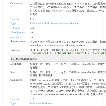
Comments
この要素は1..1のcardinalityになるはずと考えられる。こ
デバイスによって観察が行われるケースである。この場合、観察
術を介して患者にマッチングされる必要があり、患者にマッチン
がある。
Control
1..1
Type
Reference
(
eCS:JP_Patient_eCheckupGeneral
)
Is Modifier
false
Must Support
true
Summary
true
Requirements
あなたが彼らが誰または何をしているのかわからない場合、観察には価値があり
value if you don't know who or what they're about.
Invariants
ele-1
: すべてのFHIR要素には、@valueまたは子供が必要です / All FHIR elem
(
hasValue() or (children().count() > id.count
48
. Observation.focus
Definition
配偶者、親、胎児、ドナーなど、このObservationのsubjec
る情報
Short
配偶者、親、胎児、ドナーなど、このObservationのsubjec
る情報【詳細参照】
Comments
T通常、observationは対象（患者、または患者のグループ、
observationのために直接測定されるものとの区別は、observ
の要素を使用して個別に表す必要はない。検体（標本）への参照
る。リソースの代わりにコードが必要な場合は、人体部位には
b
[focusCode]（extension-observation-focuscode.html）を使用する。
Control
0..*
Type
Reference
(
Resource
)