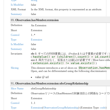
Type
string
Is Modifier
false
XML Format
In the XML format, this property is represented as an attribute.
Summary
false
89
. Observation.hasMember.extension
Definition
An Extension
Short
Extension
Control
1..*
Type
Extension
Is Modifier
false
Summary
false
Invariants
ele-1
: すべてのFHIR要素には、@valueまたは子要素が必要です / All FHIR el
(
hasValue() or (children().count() > id.count
ext-1
: 両方ではなく、拡張または値[x]が必要です / Must have either extens
(
extension.exists() != value.exists()
)
Slicing
This element introduces a set of slices on
Observation.hasMem
Open, and can be differentiated using the following discriminators:
value @ url
91
. Observation.hasMember.extension:obsGroupRelationship
Slice Name
obsGroupRelationship
Definition
ObservationリソースのhasMemnerの対象項目との関係をコード
Short
Extension
Control
1..1
Type
Extension
(
ObservationGroupRelationship
) (Extension Type:
code
)