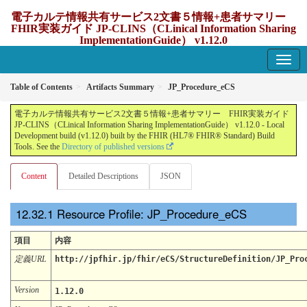
電子カルテ情報共有サービス2文書５情報+患者サマリー
FHIR実装ガイド JP-CLINS（CLinical Information Sharing
ImplementationGuide） v1.12.0
1.12.0 - update Japan
Table of Contents
Artifacts Summary
JP_Procedure_eCS
電子カルテ情報共有サービス2文書５情報+患者サマリー FHIR実装ガイド
JP-CLINS（CLinical Information Sharing ImplementationGuide） v1.12.0 - Local
Development build (v1.12.0) built by the FHIR (HL7® FHIR® Standard) Build
Tools. See the
Directory of published versions
Content
Detailed Descriptions
JSON
Resource Profile: JP_Procedure_eCS
項目
内容
定義URL
http://jpfhir.jp/fhir/eCS/StructureDefinition/JP_Pro
Version
1.12.0