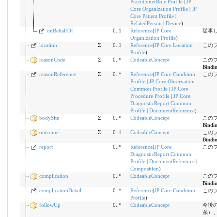
PractitionerRole Profile
|
JP
Core Organization Profile
|
JP
Core Patient Profile
|
RelatedPerson
|
Device
)
onBehalfOf
0..1
Reference
(
JP Core
従事
Organization Profile
)
location
Σ
0..1
Reference
(
JP Core Location
この
Profile
)
reasonCode
Σ
0..*
CodeableConcept
この
Bindi
reasonReference
Σ
0..*
Reference
(
JP Core Condition
この
Profile
|
JP Core Observation
Common Profile
|
JP Core
Procedure Profile
|
JP Core
DiagnosticReport Common
Profile
|
DocumentReference
)
bodySite
Σ
0..*
CodeableConcept
この
Bindi
outcome
Σ
0..1
CodeableConcept
この
Bindi
report
0..*
Reference
(
JP Core
この
DiagnosticReport Common
Profile
|
DocumentReference
|
Composition
)
complication
0..*
CodeableConcept
この
Bindi
complicationDetail
0..*
Reference
(
JP Core Condition
この
Profile
)
followUp
0..*
CodeableConcept
今後
糸）、