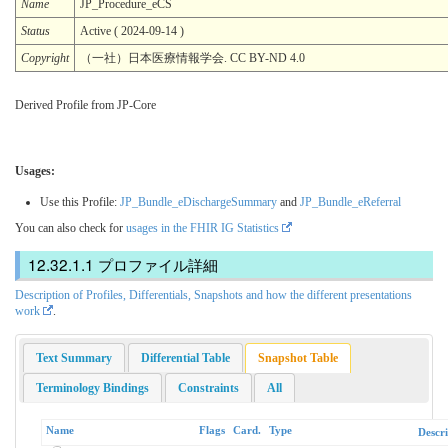
Name
JP_Procedure_eCS
Status
Active ( 2024-09-14 )
Copyright
（一社）日本医療情報学会. CC BY-ND 4.0
Derived Profile from JP-Core
Usages:
Use this Profile:
JP_Bundle_eDischargeSummary
and
JP_Bundle_eReferral
You can also check for
usages in the FHIR IG Statistics
プロファイル詳細
Description of Profiles, Differentials, Snapshots and how the different presentations
work
.
Text Summary
Differential Table
Snapshot Table
Terminology Bindings
Constraints
All
Name
Flags
Card.
Type
Descri