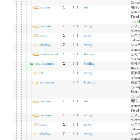
Constr
system
Σ
1..1
uri
用語シス
syste
Fixed
http:/
version
Σ
0..1
string
システム
releva
code
Σ
0..1
code
システ
define
display
Σ
0..1
string
システム
syste
userSelected
Σ
0..1
boolean
このコ
this c
coding:nurse
Σ
0..1
Coding
看護行為
Bindi
id
0..1
string
要素間参
refere
extension
0..*
Extension
実装で定
by imp
Slice:
Constr
system
Σ
1..1
uri
用語シス
syste
Fixed
version
Σ
0..1
string
システム
releva
code
Σ
0..1
code
システ
define
display
Σ
0..1
string
システム
syste