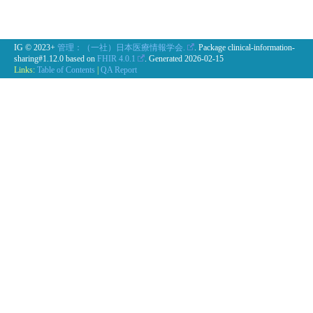
IG © 2023+
管理：（一社）日本医療情報学会.
. Package clinical-information-
sharing#1.12.0 based on
FHIR 4.0.1
. Generated
2026-02-15
Links:
Table of Contents
|
QA Report