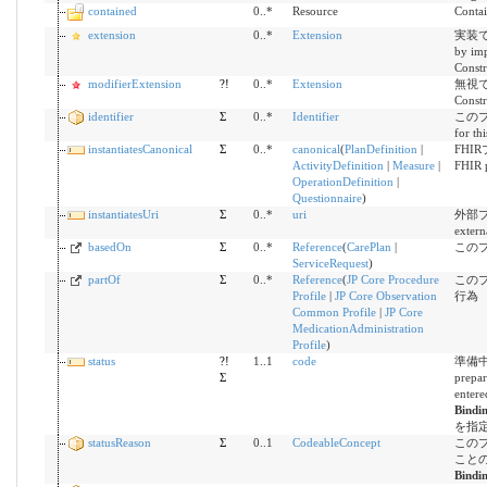
contained
0..*
Resource
Contai
extension
0..*
Extension
実装で定
by imp
Constr
modifierExtension
?!
0..*
Extension
無視できな
Constr
identifier
Σ
0..*
Identifier
このプロ
for th
instantiatesCanonical
Σ
0..*
canonical
(
PlanDefinition
|
FHI
ActivityDefinition
|
Measure
|
FHIR p
OperationDefinition
|
Questionnaire
)
instantiatesUri
Σ
0..*
uri
外部プ
extern
basedOn
Σ
0..*
Reference
(
CarePlan
|
この
ServiceRequest
)
partOf
Σ
0..*
Reference
(
JP Core Procedure
この
Profile
|
JP Core Observation
行為
Common Profile
|
JP Core
MedicationAdministration
Profile
)
status
?!
1..1
code
準備中 
Σ
prepar
entere
Bindi
を指定する
statusReason
Σ
0..1
CodeableConcept
この
こと
Bindi