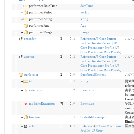
performedDateTime
dateTime
performedPeriod
Period
performedString
string
performedAge
Age
performedRange
Range
recorder
Σ
0..1
Reference
(
JP Core Patient
この
Profile
|
RelatedPerson
|
JP
Core Practitioner Profile
|
JP
Core PractitionerRole Profile
)
asserter
Σ
0..1
Reference
(
JP Core Patient
この
Profile
|
RelatedPerson
|
JP
Core Practitioner Profile
|
JP
Core PractitionerRole Profile
)
performer
Σ
0..*
BackboneElement
この
id
0..1
string
要素間参
refere
extension
0..*
Extension
実装で定
by imp
Constr
modifierExtension
?!
0..*
Extension
認識さ
Σ
cannot
Constr
function
Σ
0..1
CodeableConcept
実施
Bindi
actor
Σ
1..1
Reference
(
JP Core Practitioner
医療
Profile
|
JP Core