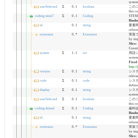
syste
userSelected
Σ
0..1
boolean
このコ
this c
coding:stem7
Σ
0..1
Coding
STE
Bindi
id
0..1
string
要素間参
refere
extension
0..*
Extension
実装で定
by imp
Slice:
Constr
system
Σ
1..1
uri
用語シス
syste
Fixed
http:/
version
Σ
0..1
string
システム
releva
code
Σ
0..1
code
システ
define
display
Σ
0..1
string
システム
syste
userSelected
Σ
0..1
boolean
このコ
this c
coding:dental
Σ
0..1
Coding
歯科診
Bindi
id
0..1
string
要素間参
refere
extension
0..*
Extension
実装で定
by imp
Slice: