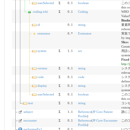
userSelected
Σ
0..1
boolean
このコ
this c
coding:ichi
Σ
0..1
Coding
WHO IC
ValueS
Bindi
id
0..1
string
要素間参
refere
extension
0..*
Extension
実装で定
by imp
Slice:
Constr
system
Σ
1..1
uri
用語シス
syste
Fixed
http:/
version
Σ
0..1
string
システム
releva
code
Σ
0..1
code
システ
define
display
Σ
0..1
string
システム
syste
userSelected
Σ
0..1
boolean
このコ
this c
text
Σ
0..1
string
コンセプ
conce
subject
Σ
1..1
Reference
(
JP Core Patient
誰に
Profile
)
encounter
Σ
0..1
Reference
(
JP Core Encounter
この
Profile
)
performed[x]
Σ
0..1
いつ