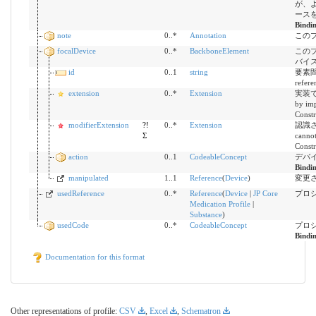
が、
ース
Bindi
note
0..*
Annotation
この
focalDevice
0..*
BackboneElement
この
バイ
id
0..1
string
要素間参
refere
extension
0..*
Extension
実装で定
by imp
Constr
modifierExtension
?!
0..*
Extension
認識さ
Σ
cannot
Constr
action
0..1
CodeableConcept
デバイス
Bindi
manipulated
1..1
Reference
(
Device
)
変更され
usedReference
0..*
Reference
(
Device
|
JP Core
プロ
Medication Profile
|
Substance
)
usedCode
0..*
CodeableConcept
プロ
Bindi
Documentation for this format
Other representations of profile:
CSV
,
Excel
,
Schematron