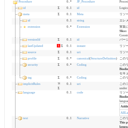
Procedure
0..*
JP_Procedure
Proc
id
Σ
0..1
id
Logical
meta
Σ
0..1
Meta
リソースに
id
0..1
string
エレ
extension
0..*
Extension
実装
Slice:
Constr
versionId
Σ
0..1
id
バージョン
lastUpdated
S
Σ
0..1
instant
リソ
source
Σ
0..1
uri
リソ
profile
Σ
0..*
canonical
(
StructureDefinition
)
この
security
Σ
0..*
Coding
この
Bindi
セキ
tag
Σ
0..*
Coding
この
implicitRules
?!
0..1
uri
このコ
Σ
under 
language
0..1
code
リソース
Bindi
langua
Addit
AllL
text
0..1
Narrative
この
This p
langua