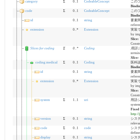
category
Σ
0..1
CodeableConcept
この
Bindi
code
Σ
0..1
CodeableConcept
この
Bindi
id
0..1
string
要素間参
refere
extension
0..*
Extension
実装で定
by imp
Slice:
Constr
Slices for coding
Σ
0
..
*
Coding
用語シ
termin
Slice:
coding:medical
Σ
0..1
Coding
医科診
Bindi
id
0..1
string
要素間参
refere
extension
0..*
Extension
実装で定
by imp
Slice:
Constr
system
Σ
1..1
uri
用語シス
syste
Fixed
http:/
version
Σ
0..1
string
システム
releva
code
Σ
0..1
code
システ
define
display
Σ
0..1
string
システム