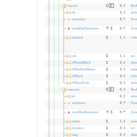
request
Σ
C
0..1
Bac
id
0..1
stri
extension
0..*
Ext
modifierExtension
?!
Σ
0..*
Ext
method
Σ
1..1
cod
url
Σ
1..1
uri
ifNoneMatch
Σ
0..1
stri
ifModifiedSince
Σ
0..1
inst
ifMatch
Σ
0..1
stri
ifNoneExist
Σ
0..1
stri
response
Σ
C
0..1
Bac
id
0..1
stri
extension
0..*
Ext
modifierExtension
?!
Σ
0..*
Ext
status
Σ
1..1
stri
location
Σ
0..1
uri
etag
Σ
0..1
stri