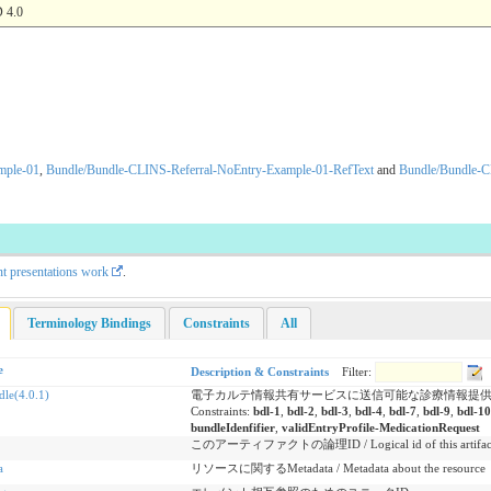
4.0
mple-01
,
Bundle/Bundle-CLINS-Referral-NoEntry-Example-01-RefText
and
Bundle/Bundle-C
nt presentations work
.
Terminology Bindings
Constraints
All
e
Description & Constraints
Filter:
le(4.0.1)
電子カルテ情報共有サービスに送信可能な診療情報提供書の
Constraints:
bdl-1
,
bdl-2
,
bdl-3
,
bdl-4
,
bdl-7
,
bdl-9
,
bdl-10
bundleIdenfifier
,
validEntryProfile-MedicationRequest
このアーティファクトの論理ID / Logical id of this artifac
a
リソースに関するMetadata / Metadata about the resource