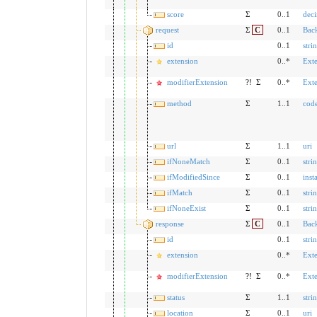
score
Σ
0..1
dec
request
Σ
C
0..1
Bac
id
0..1
stri
extension
0..*
Ext
modifierExtension
?!
Σ
0..*
Ext
method
Σ
1..1
cod
url
Σ
1..1
uri
ifNoneMatch
Σ
0..1
stri
ifModifiedSince
Σ
0..1
inst
ifMatch
Σ
0..1
stri
ifNoneExist
Σ
0..1
stri
response
Σ
C
0..1
Bac
id
0..1
stri
extension
0..*
Ext
modifierExtension
?!
Σ
0..*
Ext
status
Σ
1..1
stri
location
Σ
0..1
uri