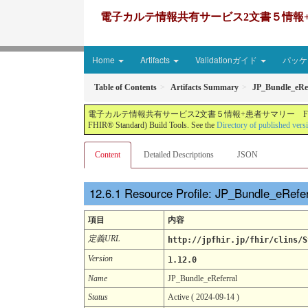
電子カルテ情報共有サービス2文書５情報+患者サマリー FH
Home
Artifacts
Validationガイド
パッケー
Table of Contents
Artifacts Summary
JP_Bundle_eRef
電子カルテ情報共有サービス2文書５情報+患者サマリー FHIR実装ガイド JP-CLINS（CLi
FHIR® Standard) Build Tools. See the
Directory of published vers
Content
Detailed Descriptions
JSON
Resource Profile: JP_Bundle_eRefe
項目
内容
定義URL
http://jpfhir.jp/fhir/clins/S
Version
1.12.0
Name
JP_Bundle_eReferral
Status
Active ( 2024-09-14 )