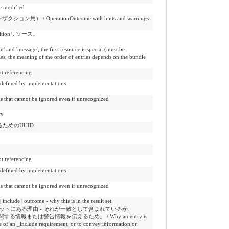
odified
） / OperationOutcome with hints and warnings
sitionリソース。
 and 'message', the first resource is special (must be
es, the meaning of the order of entries depends on the bundle
referencing
ed by implementations
ot be ignored even if unrecognized
ry
るためのUUID
referencing
ed by implementations
ot be ignored even if unrecognized
utcome - why this is in the result set
ットにある理由 - それが一致として含まれているか、
情報または警告情報を伝えるため。 / Why an entry is
use of an _include requirement, or to convey information or