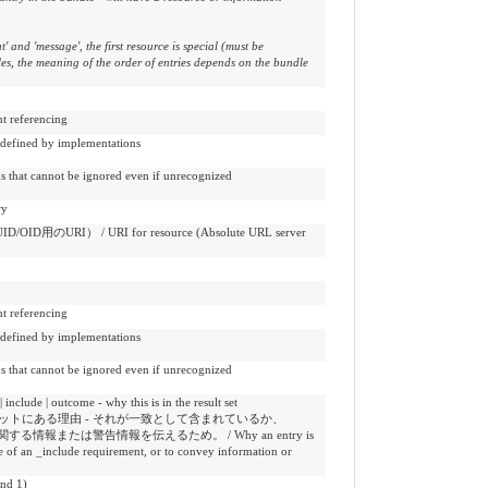
 and 'message', the first resource is special (must be
s, the meaning of the order of entries depends on the bundle
referencing
ed by implementations
ot be ignored even if unrecognized
ry
） / URI for resource (Absolute URL server
referencing
ed by implementations
ot be ignored even if unrecognized
utcome - why this is in the result set
ットにある理由 - それが一致として含まれているか、
情報または警告情報を伝えるため。 / Why an entry is
use of an _include requirement, or to convey information or
d 1)