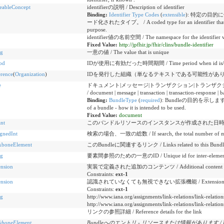
eableConcept
identifierの説明 / Description of identifier
Binding:
Identifier Type Codes
(
extensible
)
:
特定の目的に使用
ード化されたタイプ。 / A coded type for an identifier that can b
purpose.
identifier値の名前空間 / The namespace for the identifier v
Fixed Value:
http://jpfhir.jp/fhir/clins/bundle-identifier
ng
一意の値 / The value that is unique
od
IDが使用に有効だった時間期間 / Time period when id is/was 
erence
(
Organization
)
IDを発行した組織（単なるテキストである可能性があります） / Organiza
e
ドキュメント|メッセージ|トランザクション|トランザクシ
/ document | message | transaction | transaction-response | ba
Binding:
BundleType
(
required
)
:
Bundleの目的を示します -
of a bundle - how it is intended to be used.
Fixed Value:
document
ant
このバンドルリソースのインスタンスが作成された日
gnedInt
検索の場合、一致の総数 / If search, the total number of m
kboneElement
このBundleに関連するリンク / Links related to this Bundl
ng
要素間参照のための一意のID / Unique id for inter-element 
ension
実装で定義された追加のコンテンツ / Additional content defin
Constraints:
ext-1
ension
認識されていなくても無視できない拡張機能 / Extensions that cann
Constraints:
ext-1
ng
http://www.iana.org/assignments/link-relations/link-r
http://www.iana.org/assignments/link-relations/link-relation
リンクの参照詳細 / Reference details for the link
kboneElement
Bundleへのエントリ - リソースまたは情報があります / Entry in the 