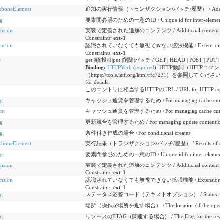
kboneElement
追加の実行情報（トランザクション/バッチ/履歴） / Additional execut
ng
要素間参照のための一意のID / Unique id for inter-element 
ension
実装で定義された追加のコンテンツ / Additional content defin
Constraints:
ext-1
ension
認識されていなくても無視できない拡張機能 / Extensions that cann
Constraints:
ext-1
e
get |頭|投稿|put |削除|パッチ / GET | HEAD | POST | PUT 
Binding:
HTTPVerb
(
required
)
:
HTTP動詞（HTTPコマン
（https://tools.ietf.org/html/rfc7231）を参照してください。 /
for details.
このエントリに相当するHTTPのURL / URL for HTTP equivale
ng
キャッシュ通貨を管理するため / For managing cache curr
ant
キャッシュ通貨を管理するため / For managing cache curr
ng
更新競合を管理するため / For managing update contenti
ng
条件付き作成の場合 / For conditional creates
kboneElement
実行結果（トランザクション/バッチ/履歴） / Results of execution
ng
要素間参照のための一意のID / Unique id for inter-element 
ension
実装で定義された追加のコンテンツ / Additional content defin
Constraints:
ext-1
ension
認識されていなくても無視できない拡張機能 / Extensions that cann
Constraints:
ext-1
ng
ステータス応答コード（テキストオプション） / Status response 
場所（操作が場所を返す場合） / The location (if the operation
ng
リソースのETAG（関連する場合） / The Etag for the resource