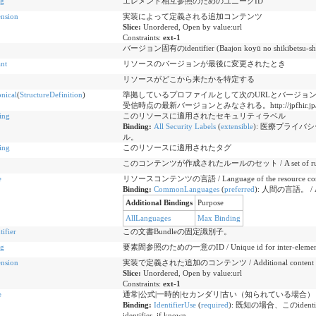
ng
エレメント相互参照のためのユニークID
ension
実装によって定義される追加コンテンツ
Slice:
Unordered, Open by value:url
Constraints:
ext-1
バージョン固有のidentifier (Baajon koyū no shikibetsu-sh
ant
リソースのバージョンが最後に変更されたとき
リソースがどこから来たかを特定する
nical
(
StructureDefinition
)
準拠しているプロファイルとして次のURLとバージョ
受信時点の最新バージョンとみなされる。http://jpfhir.jp/fhir/clins/
ing
このリソースに適用されたセキュリティラベル
Binding:
All Security Labels
(
extensible
)
:
医療プライバシ
ル。
ing
このリソースに適用されたタグ
このコンテンツが作成されたルールのセット / A set of rules under
e
リソースコンテンツの言語 / Language of the resource con
Binding:
CommonLanguages
(
preferred
)
:
人間の言語。 / A h
Additional Bindings
Purpose
AllLanguages
Max Binding
tifier
この文書Bundleの固定識別子。
ng
要素間参照のための一意のID / Unique id for inter-element 
ension
実装で定義された追加のコンテンツ / Additional content defin
Slice:
Unordered, Open by value:url
Constraints:
ext-1
e
通常|公式|一時的|セカンダリ|古い（知られている場合） / usual | offic
Binding:
IdentifierUse
(
required
)
:
既知の場合、このidentifier
identifier, if known .