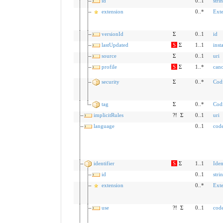
id
0..1
stri
extension
0..*
Ext
versionId
Σ
0..1
id
lastUpdated
S
Σ
1..1
inst
source
Σ
0..1
uri
profile
S
Σ
1..*
cano
security
Σ
0..*
Cod
tag
Σ
0..*
Cod
implicitRules
?!
Σ
0..1
uri
language
0..1
cod
identifier
S
Σ
1..1
Iden
id
0..1
stri
extension
0..*
Ext
use
?!
Σ
0..1
cod