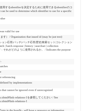
するidentifierを決定するために使用できるidentifierのコ
e used to determine which identifier to use for a specific
alue
valid for use
tion that issued id (may be just text)
ョン応答|バッチ|バッチ応答|歴史|検索セット|コレクション
tch | batch-response | history | searchset | collection
 それがどのように使用されるか。 / Indicates the purpose
時。
atches
e
referencing
ed by implementations
ot be ignored even if unrecognized
elations.xhtml#link-relations-1を参照してください / See
s.xhtml#link-relations-1
bundle - will have a resource or information