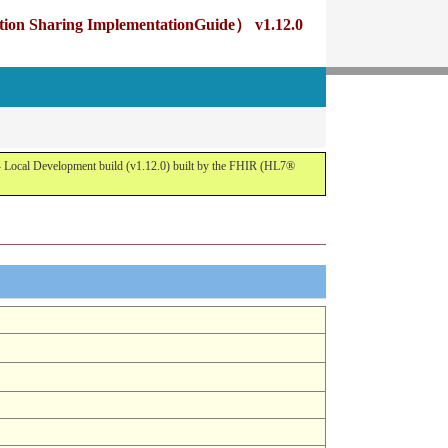
g ImplementationGuide） v1.12.0
opment build (v1.12.0) built by the FHIR (HL7®