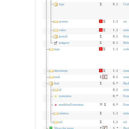
type
Σ
0..1
Cod
system
S
Σ
1..1
uri
value
S
Σ
1..1
stri
period
Σ
0..1
Peri
assigner
Σ
0..1
Ref
type
S
Σ
1..1
cod
timestamp
S
Σ
1..1
inst
total
Σ
C
0..1
unsi
link
Σ
0..*
Bac
id
0..1
stri
extension
0..*
Ext
modifierExtension
?!
Σ
0..*
Ext
relation
Σ
1..1
stri
url
Σ
1..1
uri
Slices for entry
Σ
C
5
..
*
Bac