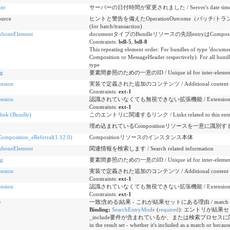
ant
サーバーの日付時間が変更されました / Server's date time m
ource
ヒントと警告を備えたOperationOutcome（バッチ/トランザクション用
(for batch/transaction)
kboneElement
documentタイプのBundleリソースの先頭entryはCompo
Constraints:
bdl-5
,
bdl-8
This repeating element order: For bundles of type 'document'
Composition or MessageHeader respectively). For all bundl
type
ng
要素間参照のための一意のID / Unique id for inter-element 
ension
実装で定義された追加のコンテンツ / Additional content defin
Constraints:
ext-1
ension
認識されていなくても無視できない拡張機能 / Extensions that cann
Constraints:
ext-1
link (Bundle)
このエントリに関連するリンク / Links related to this ent
埋め込まれているCompositionリソースを一意に識別す
omposition_eReferral(1.12.0)
Compositionリソースのインスタンス本体
kboneElement
関連情報を検索します / Search related information
ng
要素間参照のための一意のID / Unique id for inter-element 
ension
実装で定義された追加のコンテンツ / Additional content defin
Constraints:
ext-1
ension
認識されていなくても無視できない拡張機能 / Extensions that cann
Constraints:
ext-1
e
一致|含める|結果 - これが結果セットにある理由 / match | include | o
Binding:
SearchEntryMode
(
required
)
:
エントリが結果セ
_include要件が含まれているか、または検索プロセスに関する
in the result set - whether it's included as a match or beca