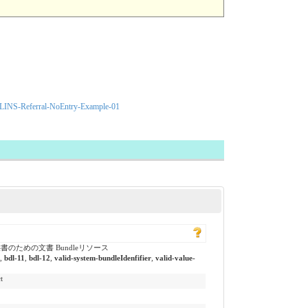
LINS-Referral-NoEntry-Example-01
ための文書 Bundleリソース
,
bdl-11
,
bdl-12
,
valid-system-bundleIdenfifier
,
valid-value-
t