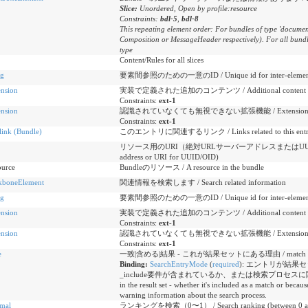
Slice:
Unordered, Open by profile:resource
Constraints:
bdl-5
,
bdl-8
This repeating element order: For bundles of type 'document'
Composition or MessageHeader respectively). For all bundle
type
Content/Rules for all slices
ng
要素間参照のための一意のID / Unique id for inter-element 
ension
実装で定義された追加のコンテンツ / Additional content defin
Constraints:
ext-1
ension
認識されていなくても無視できない拡張機能 / Extensions that cann
Constraints:
ext-1
link (Bundle)
このエントリに関連するリンク / Links related to this ent
リソース用のURI（絶対URLサーバーアドレスまたはUUID/OID用のURI
address or URI for UUID/OID)
ource
Bundleのリソース / A resource in the bundle
kboneElement
関連情報を検索します / Search related information
ng
要素間参照のための一意のID / Unique id for inter-element 
ension
実装で定義された追加のコンテンツ / Additional content defin
Constraints:
ext-1
ension
認識されていなくても無視できない拡張機能 / Extensions that cann
Constraints:
ext-1
e
一致|含める|結果 - これが結果セットにある理由 / match | include | o
Binding:
SearchEntryMode
(
required
)
:
エントリが結果セ
_include要件が含まれているか、または検索プロセスに関する
in the result set - whether it's included as a match or beca
warning information about the search process.
imal
ランキングを検索（0〜1） / Search ranking (between 0 an