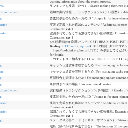
warning information about the search process.
imal
ランキングを検索（0〜1） / Search ranking (between 0 an
kboneElement
追加の実行情報（トランザクション/バッチ/履歴） / Additional execut
ng
要素間参照のための一意のID / Unique id for inter-element 
ension
実装で定義された追加のコンテンツ / Additional content defin
Constraints:
ext-1
ension
認識されていなくても無視できない拡張機能 / Extensions that cann
Constraints:
ext-1
e
get |頭|投稿|put |削除|パッチ / GET | HEAD | POST | PUT 
Binding:
HTTPVerb
(
required
)
:
HTTP動詞（HTTPコマン
（https://tools.ietf.org/html/rfc7231）を参照してください。 /
for details.
このエントリに相当するHTTPのURL / URL for HTTP equivale
ng
キャッシュ通貨を管理するため / For managing cache curr
ant
キャッシュ通貨を管理するため / For managing cache curr
ng
更新競合を管理するため / For managing update contenti
ng
条件付き作成の場合 / For conditional creates
kboneElement
実行結果（トランザクション/バッチ/履歴） / Results of execution
ng
要素間参照のための一意のID / Unique id for inter-element 
ension
実装で定義された追加のコンテンツ / Additional content defin
Constraints:
ext-1
ension
認識されていなくても無視できない拡張機能 / Extensions that cann
Constraints:
ext-1
ng
ステータス応答コード（テキストオプション） / Status response 
場所（操作が場所を返す場合） / The location (if the operation