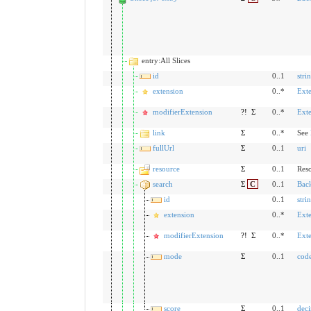
entry:All Slices
id
0..1
stri
extension
0..*
Ext
modifierExtension
?!
Σ
0..*
Ext
link
Σ
0..*
See
fullUrl
Σ
0..1
uri
resource
Σ
0..1
Res
search
Σ
C
0..1
Bac
id
0..1
stri
extension
0..*
Ext
modifierExtension
?!
Σ
0..*
Ext
mode
Σ
0..1
cod
score
Σ
0..1
dec