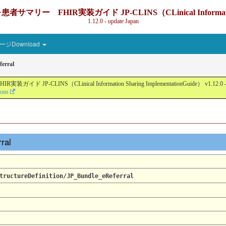
IR実装ガイド JP-CLINS（CLinical Information Sharin
1.12.0 - update Japan
ジDownload
erral
nical Information Sharing ImplementationGuide） v1.12.0 - Local Devel
ions
rral
tructureDefinition/JP_Bundle_eReferral