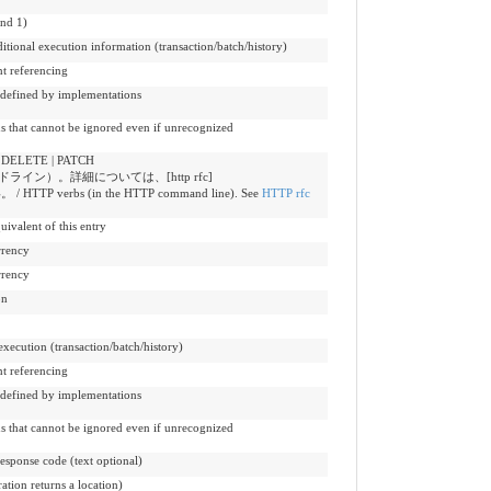
d 1)
ion information (transaction/batch/history)
referencing
ed by implementations
ot be ignored even if unrecognized
| DELETE | PATCH
ドライン）。詳細については、[http rfc]
 HTTP verbs (in the HTTP command line). See
HTTP rfc
nt of this entry
ency
ency
on
 (transaction/batch/history)
referencing
ed by implementations
ot be ignored even if unrecognized
code (text optional)
 returns a location)