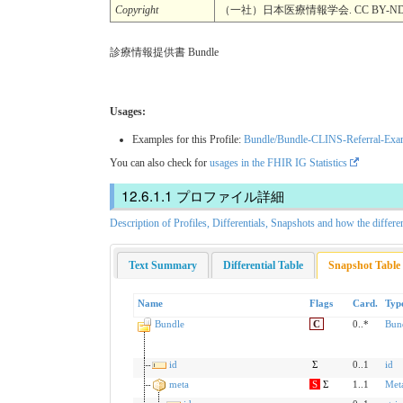
Copyright
（一社）日本医療情報学会. CC BY-ND 
診療情報提供書 Bundle
Usages:
Examples for this Profile:
Bundle/Bundle-CLINS-Referral-Exa
You can also check for
usages in the FHIR IG Statistics
プロファイル詳細
Description of Profiles, Differentials, Snapshots and how the differe
Text Summary
Differential Table
Snapshot Table
Name
Flags
Card.
Typ
Bundle
C
0..*
Bund
id
Σ
0..1
id
meta
S
Σ
1..1
Met