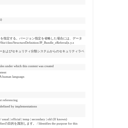
i)
ンを指定する。バージョン指定を省略した場合には、データ
StructureDefinition/JP_Bundle_eReferral|x.y.z
ーおよびセキュリティ分類システムからのセキュリティラベ
 which this content was created
tent
uman language.
referencing
ed by implementations
ial | temp | secondary | old (If known)
の目的を識別します。 / Identifies the purpose for this