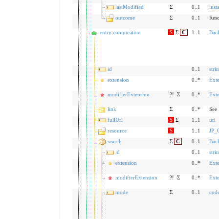
lastModified
Σ
0..1
inst
outcome
Σ
0..1
Res
entry:composition
S
Σ
C
1..1
Bac
id
0..1
stri
extension
0..*
Ext
modifierExtension
?!
Σ
0..*
Ext
link
Σ
0..*
See
fullUrl
S
Σ
1..1
uri
resource
S
1..1
JP_C
search
Σ
C
0..1
Bac
id
0..1
stri
extension
0..*
Ext
modifierExtension
?!
Σ
0..*
Ext
mode
Σ
0..1
cod