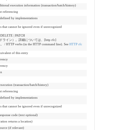
ion information (transaction/batch/history)
referencing
ed by implementations
ot be ignored even if unrecognized
| DELETE | PATCH
ドライン）。詳細については、[http rfc]
 HTTP verbs (in the HTTP command line). See
HTTP rfc
nt of this entry
ency
ency
on
 (transaction/batch/history)
referencing
ed by implementations
ot be ignored even if unrecognized
code (text optional)
 returns a location)
 (if relevant)