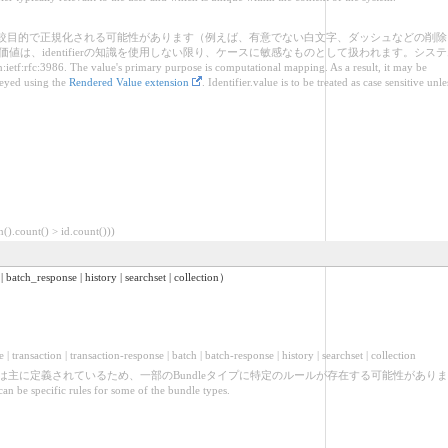
結果、比較目的で正規化される可能性があります（例えば、有意でない白文字、ダッシュなどの削除
r。価値は、identifierの知識を使用しない限り、ケースに敏感なものとして扱われます。シス
e value's primary purpose is computational mapping. As a result, it may be
veyed using the
Rendered Value extension
. Identifier.value is to be treated as case sensitive unle
ount() > id.count()))
ponse | history | searchset | collection）
response | batch | batch-response | history | searchset | collection
は主に定義されているため、一部のBundleタイプに特定のルールが存在する可能性がありま
can be specific rules for some of the bundle types.