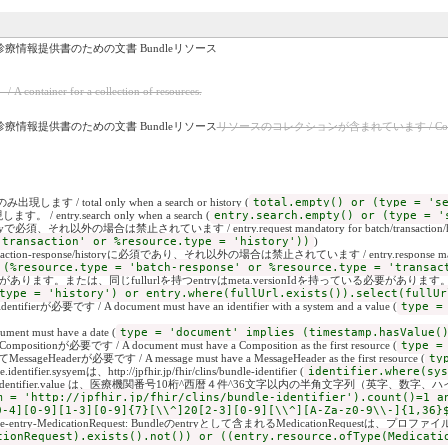
情報提供書のための文書 Bundleリソース
r for a collection of resources.
情報提供書のための文書 Bundleリソース
リソースのコレクションが含まれています / Contains a c
現します / total only when a search or history (
total.empty() or (type = 's
。 / entry.search only when a search (
entry.search.empty() or (type = '
historyで必須、それ以外の場合は禁止されています / entry.request mandatory for batch/transaction/histor
'transaction' or %resource.type = 'history'))
)
ransaction-response/historyに必須であり、それ以外の場合は禁止されています / entry.response mandatory for
 (%resource.type = 'batch-response' or %resource.type = 'transac
。または、同じfullurlを持つentryはmeta.versionIdを持っている必要があります。 / FullUrl must be uniq
type = 'history') or entry.where(fullUrl.exists()).select(fullUr
fierが必要です / A document must have an identifier with a system and a value (
type =
nt must have a date (
type = 'document' implies (timestamp.hasValue(
onが必要です / A document must have a Composition as the first resource (
type =
derが必要です / A message must have a MessageHeader as the first resource (
ty
identifier.sysyemは、http://jpfhir.jp/fhir/clins/bundle-identifier (
identifier.where(sys
dle.identifier.value は、医療機関番号10桁^西暦４件^36文字以内の半角文字列（英字、数字、ハイフン記号のみ可
m = 'http://jpfhir.jp/fhir/clins/bundle-identifier').count()=1 a
0-4][0-9][1-3][0-9]{7}[\\^]20[2-3][0-9][\\^][A-Za-z0-9\\-]{1,36}
ndle-entry-MedicationRequest: Bundleのentryとして含まれるMedicationReque
tionRequest).exists().not()) or ((entry.resource.ofType(Medicati