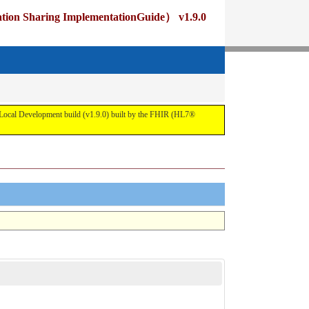
ng ImplementationGuide） v1.9.0
pment build (v1.9.0) built by the FHIR (HL7®