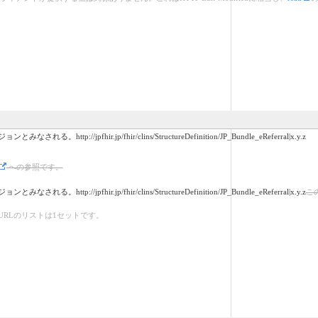
/fhir/clins/StructureDefinition/JP_Bundle_eReferral|x.y.z
への参照です。
/fhir/clins/StructureDefinition/JP_Bundle_eReferral|x.y.z
こ
RLのリストは1セットです。