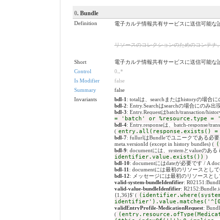
0
. Bundle
Definition
電子カルテ情報共有サービスに送信可能な診療
リソースのコレクションのためのコンテナ。 / A containe
Short
電子カルテ情報共有サービスに送信可能な診療
Control
0
..
*
Is Modifier
false
Summary
false
Invariants
bdl-1
: totalは、searchまたはhistoryの場合にのみ出
bdl-2
: Entry.Searchはsearchの場合にのみ出現します
bdl-3
: Entry.Requestはbatch/transaction/
= 'batch' or %resource.type = 
bdl-4
: Entry.responseは、batch-response/t
(
entry.all(response.exists() =
bdl-7
: fullurlはBundleでユニークである必要があります
meta.versionId (except in history bundles) (
(
bdl-9
: documentには、systemとvalueのある identi
identifier.value.exists())
)
bdl-10
: documentにはdateが必要です / A docume
bdl-11
: documentには最初のリソースとしてCompositi
bdl-12
: メッセージには最初のリソースとしてMessageHea
valid-system-bundleIdenfifier
: R02151:Bundle.
valid-value-bundleIdenfifier
: R2152:Bun
{1,36}$' (
(identifier.where(syste
identifier').value.matches('^[
validEntryProfile-MedicationRequest
: Bu
(
(entry.resource.ofType(Medica