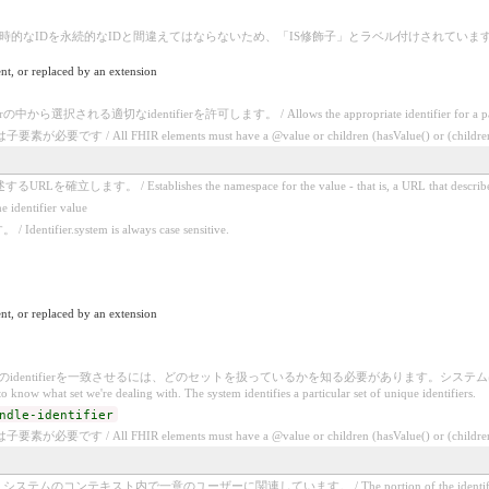
的なIDと間違えてはならないため、「IS修飾子」とラベル付けされています。 / This is labeled as "Is Modi
nt, or replaced by an extension
なidentifierを許可します。 / Allows the appropriate identifier for a particular contex
/ All FHIR elements must have a @value or children (hasValue() or (children().c
stablishes the namespace for the value - that is, a URL that describes a set
identifier value
fier.system is always case sensitive.
nt, or replaced by an extension
dentifierを一致させるには、どのセットを扱っているかを知る必要があります。システムは、特定の一意のident
 know what set we're dealing with. The system identifies a particular set of unique identifiers.
ndle-identifier
/ All FHIR elements must have a @value or children (hasValue() or (children().c
キスト内で一意のユーザーに関連しています。 / The portion of the identifier typically relevant 