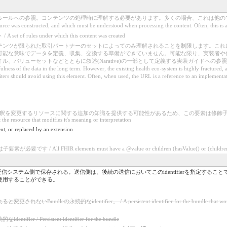
ルへの参照。コンテンツの処理時に理解する必要があります。多くの場合、これは他のプロファイル
urce was constructed, and which must be understood when processing the content. Often, this is a 
les under which this content was created
テンツが限られた取引パートナーのセットによってのみ理解されることを制限します。これ
可能な意味でデータを定義、収集、交換する準備ができていません。可能な限り、実装者や
とともに叙述(Narative)の一部として定義する実装ガイドへの参照です。 / Asserting this rule set r
efulness of the data in the long term. However, the existing health eco-system is highly fractured
ters should avoid using this element. Often, when used, the URL is a reference to an implementation
るリソースに関する追加の知識を提供する可能性があるため、この要素は修飾子としてラベル付けされています。 / Th
he resource that modifies it's meaning or interpretation
nt, or replaced by an extension
/ All FHIR elements must have a @value or children (hasValue() or (children().c
は、一般に受信システム側で保存される。送信側は、後続の送信においてこのidentifierを指定
使用することができる。
の永続的なidentifier。 / A persistent identifier for the bundle that won't change a
dentifier / Persistent identifier for the bundle