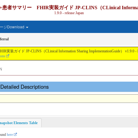
IR実装ガイド JP-CLINS（CLinical Information Shari
1.9.0 - release Japan
ジDownload
erral
nical Information Sharing ImplementationGuide） v1.9.0 - Local Develo
ions
N
Detailed Descriptions
napshot Elements Table
found
here