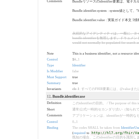
Comments
Bundleリソースのidentifier要素
Bundle.identifier.system : system値として、”ht
Bundle.identifier.value : 実装ガイド
永続的なアイデンティティは、一般に、タ
bundle.identifierを無視します。ドキュメントの場合、.i
would not normally be populated for search and
Note
This is a business identifier, not a resource ide
Control
1
0
..
1
Type
Identifier
Is Modifier
false
Must Support
true
Summary
true
Invariants
ele-1
: すべてのFHIR要素には、@valueまたは子要素が必要です 
12
. Bundle.identifier.use
Definition
このidentifierの目的。 / The purpose of this ide
Short
通常|公式|一時的|セカンダリ|古い（知られている場合） / usua
Comments
アプリケーションは、identifierが一時的なものであると明示的
Control
0
..
1
Binding
The codes SHALL be taken from
IdentifierUs
(
required
to
http://hl7.org/fhir/V
既知の場合、このidentifierの目的を識別します。 / Identi