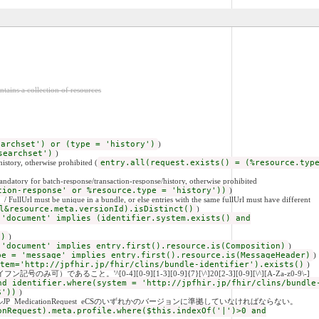
ollection of resources
earchset') or (type = 'history')
)
searchset')
)
y, otherwise prohibited (
entry.all(request.exists() = (%resource.typ
 batch-response/transaction-response/history, otherwise prohibited
tion-response' or %resource.type = 'history'))
)
ue in a bundle, or else entries with the same fullUrl must have different
l&resource.meta.versionId).isDistinct()
)
 'document' implies (identifier.system.exists() and
))
)
 'document' implies entry.first().resource.is(Composition)
)
pe = 'message' implies entry.first().resource.is(MessageHeader)
)
tem='http://jpfhir.jp/fhir/clins/bundle-identifier').exists()
)
）であること。'^[0-4][0-9][1-3][0-9]{7}[\^]20[2-3][0-9][\^][A-Za-z0-9\-]
nd identifier.where(system = 'http://jpfhir.jp/fhir/clins/bundle
$'))
)
stは、プロファイルJP_MedicationRequest_eCSのいずれかのバージョンに準拠していなければならない。
onRequest).meta.profile.where($this.indexOf('|')>0 and