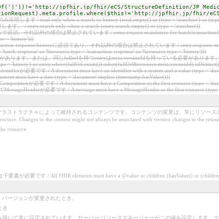
Of('|'))!='http://jpfhir.jp/fhir/eCS/StructureDefinition/JP_Medi
tionRequest).meta.profile.where($this!='http://jpfhir.jp/fhir/eC
/ total only when a search or history (total.empty() or (type = 'searchset') or (type =
entry.search only when a search (entry.search.empty() or (type = 'searchset'))
storyで必須、それ以外の場合は禁止されています / entry.request mandatory for batch/transaction/history, othe
e = 'history')))
ransaction-response/historyに必須であり、それ以外の場合は禁止されています / entry.response mandatory for
= 'batch-response' or %resource.type = 'transaction-response' or %resource.type = 'history')))
。または、同じfullurlを持つentryはmeta.versionIdを持っている必要があります。 / FullUrl must be uniq
e = 'history') or entry.where(fullUrl.exists()).select(fullUrl&resource.meta.versionId).isDistinct(
rが必要です / A document must have an identifier with a system and a value (type = 'document' im
must have a date (type = 'document' implies (timestamp.hasValue()))
必要です / A document must have a Composition as the first resource (type = 'document' i
必要です / A message must have a MessageHeader as the first resource (type = 'message
ラストラクチャによって維持されるコンテンツです。コンテンツの変更は、常にリソースのバージョンの変更に
structure. Changes to the content might not always be associated with version changes to the resou
e resource
/ All FHIR elements must have a @value or children (hasValue() or (children().c
ば、バージョンが変更されたとき。
とき
いて常に設定されています。サーバー/リソースマネージャーがこの値を設定します。クライアント