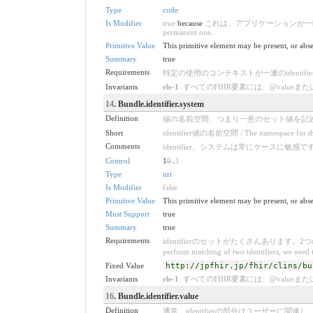
Type
code
Is Modifier
true
because
これは、アプリケーションが一時的なIDを永続
permanent one.
Primitive Value
This primitive element may be present, or abse
Summary
true
Requirements
特定の使用のコンテキストが一連のidentifierの中から選択される適切
Invariants
ele-1
: すべてのFHIR要素には、@valueまたは子要素が必要です 
14
. Bundle.identifier.system
Definition
値の名前空間、つまり一意のセット値を記述するURLを確立します。 / E
Short
identifier値の名前空間 / The namespace for the 
Comments
identifier。システムは常にケースに敏感です。 / Identi
Control
1
0
..
1
Type
uri
Is Modifier
false
Primitive Value
This primitive element may be present, or abse
Must Support
true
Summary
true
Requirements
identifierのセットがたくさんあります。2つのi
perform matching of two identifiers, we need to
Fixed Value
http://jpfhir.jp/fhir/clins/bu
Invariants
ele-1
: すべてのFHIR要素には、@valueまたは子要素が必要です 
16
. Bundle.identifier.value
Definition
通常、identifierの部分はユーザーに関連し、システムのコンテ