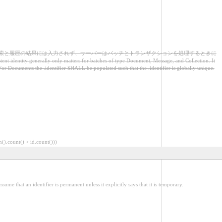
索と履歴の結果には入力されず、サーバーはバッチとトランザクションを処理するときに
ly only matters for batches of type Document, Message, and Collection. It
For Documents the .identifier SHALL be populated such that the .identifier is globally unique.
ount() > id.count()))
s permanent unless it explicitly says that it is temporary.