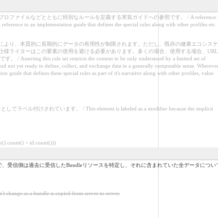
などとともに特別なルールを定義する実装ガイドへの参照です。 / A reference t
reference to an implementation guide that defines the special rules along with other profiles etc.
により、本質的に長期的にデータの有用性が制限されます。ただし、既存の健康エコシステ
仕様ライターはこの要素の使用を避ける必要があります。多くの場合、使用する場合、URL
estricts the content to be only understood by a limited set of
, and not yet ready to define, collect, and exchange data in a generally computable sense. Whereve
 guide that defines these special rules as part of it's narrative along with other profiles, value
is element is labeled as a modifier because the implicit
ount() > id.count()))
することで、受信側は過去に受信したBundleリソースを特定し、それに含まれていた全データについ
s a bundle is copied from server to server.