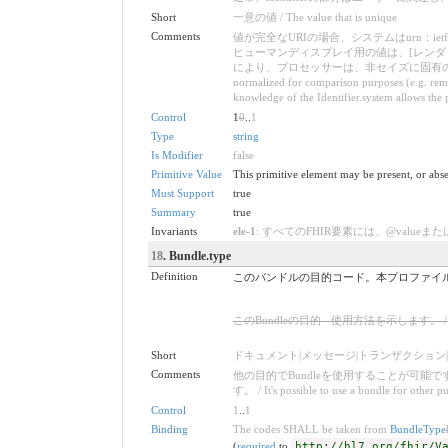
Short
一意の値 / The value that is unique
Comments
値が完全なURIの場合、システムはurn：
ヒューマンディスプレイ用の値は、[レンダリング
により、プロセッサーは、非セイズに固有の処理が安全であると確信できます。
normalized for comparison purposes (e.g. remo
knowledge of the Identifier.system allows the p
Control
1
0
..
1
Type
string
Is Modifier
false
Primitive Value
This primitive element may be present, or abse
Must Support
true
Summary
true
Invariants
ele-1
: すべてのFHIR要素には、@valueまたは子要素が必要です 
18
. Bundle.type
Definition
このバンドルの目的コード。本プロファイルでは document 固定とする
このBundleの目的 - 使用方法を示します。 / Indicates th
Short
ドキュメント|メッセージ|トランザクション|トランザクション応答|バッ
Comments
他の目的でBundleを使用することが可
す。 / It's possible to use a bundle for other pu
Control
1
..
1
Binding
The codes SHALL be taken from
BundleType
(
required
to
http://hl7.org/fhir/V