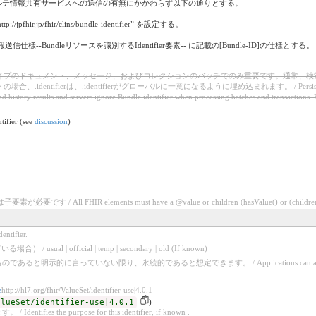
は、電子カルテ情報共有サービスへの送信の有無にかかわらず以下の通りとする。
tp://jpfhir.jp/fhir/clins/bundle-identifier” を設定する。
本文 5情報送信仕様--Bundleリソースを識別するIdentifier要素-- に記載の[Bundle-ID]の仕様とする。
イプのドキュメント、メッセージ、およびコレクションのバッチでのみ重要です。通常、検
dentifierは、.identifierがグローバルに一意になるように埋め込まれます。 / Persistent identity general
 history results and servers ignore Bundle.identifier when processing batches and transactions. 
ntifier (see
discussion
)
/ All FHIR elements must have a @value or children (hasValue() or (children().c
ntifier.
l | official | temp | secondary | old (If known)
に言っていない限り、永続的であると想定できます。 / Applications can assume that an identifier i
e
http://hl7.org/fhir/ValueSet/identifier-use|4.0.1
alueSet/identifier-use|4.0.1
)
fies the purpose for this identifier, if known .