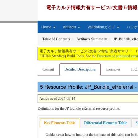
電子カルテ情報共有サービス2文書５情報+患者サマリー FH
Home
Artifacts
Validationガイド
パッケー
Table of Contents
Artifacts Summary
JP_Bundle_eRef
電子カルテ情報共有サービス2文書５情報+患者サマリー FHIR実装ガイド JP-CLINS（CLi
FHIR® Standard) Build Tools. See the
Directory of published vers
Content
Detailed Descriptions
Examples
JSO
Resource Profile: JP_Bundle_eReferral - 
Active as of 2024-09-14
Definitions for the JP-Bundle-eReferral resource profile.
Key Elements Table
Differential Elements Table
S
Guidance on how to interpret the contents of this table can be 