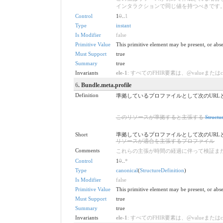
インタラクションで同じ値を持つべきです
Control
1
0
..
1
Type
instant
Is Modifier
false
Primitive Value
This primitive element may be present, or abse
Must Support
true
Summary
true
Invariants
ele-1
: すべてのFHIR要素は、@valueまたはchildre
6
. Bundle.meta.profile
Definition
準拠しているプロファイルとして次のURLとバージョンを指
このリソースが準拠すると主張する
Structu
Short
準拠しているプロファイルとして次のURLとバージョンを指
リソースが適合を主張するプロファイル
Comments
これらの主張が時間の経過に伴って検証ま
Control
1
0
..
*
Type
canonical
(
StructureDefinition
)
Is Modifier
false
Primitive Value
This primitive element may be present, or abse
Must Support
true
Summary
true
Invariants
ele-1
: すべてのFHIR要素は、@valueまたはchildre