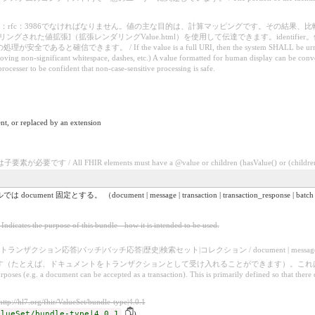
ietf：rfc：3986でなければなりません。値の主な目的は、計算マッピングです。その
された値拡張]（拡張レンダリングValue.html）を使用して伝達できます。identifie
 / If the value is a full URI, then the system SHALL be urn:ietf:rfc:3986. Th
ving non-significant whitespace, dashes, etc.) A value formatted for human display can be con
rocesser to be confident that non-case-sensitive processing is safe.
nt, or replaced by an extension
/ All FHIR elements must have a @value or children (hasValue() or (children().c
。 （document | message | transaction | transaction_response | batch | batch_res
e purpose of this bundle - how it is intended to be used.
チ|バッチ応答|歴史|検索セット|コレクション / document | message | transaction | transaction-
能です（たとえば、ドキュメントをトランザクションとして受け入れることができます）。これ
rposes (e.g. a document can be accepted as a transaction). This is primarily defined so that there 
http://hl7.org/fhir/ValueSet/bundle-type|4.0.1
alueSet/bundle-type|4.0.1
)