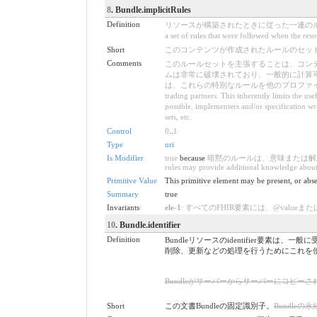
8
. Bundle.implicitRules
Definition
リソースが構築されたときに従った一連のルー
a set of rules that were followed when the reso
Short
このコンテンツが作成されたルールのセット / A set of ru
Comments
このルールセットを主張することは、コン
ムは非常に破壊されており、一般的に計算
は、これらの特別なルールを他のプロファイル、バリューセットなど
trading partners. This inherently limits the us
possible, implementers and/or specification wri
sets, etc.
Control
0
..
1
Type
uri
Is Modifier
true
because
暗黙のルールは、意味または解釈を変更す
rules may provide additional knowledge about t
Primitive Value
This primitive element may be present, or abse
Summary
true
Invariants
ele-1
: すべてのFHIR要素には、@valueまたは子要素が必要です 
10
. Bundle.identifier
Definition
Bundleリソースのidentifier要素
削除、更新などの処理を行うためにこれを
Bundleがサーバーからサーバーにコピーされると変更されないBundle
Short
この文書Bundleの固定識別子。
Bundleの永続的なi