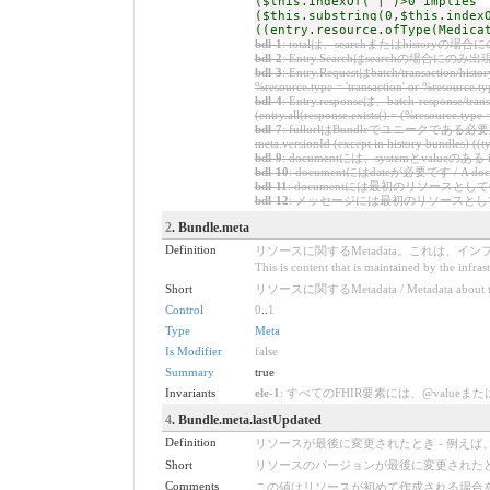
($this.indexOf('|')>0 implies
($this.substring(0,$this.index
((entry.resource.ofType(Medica
bdl-1
: totalは、searchまたはhistoryの場合にのみ出現します 
bdl-2
: Entry.Searchはsearchの場合にのみ出現します。 / 
bdl-3
: Entry.Requestはbatch/transaction/hi
%resource.type = 'transaction' or %resource.typ
bdl-4
: Entry.responseは、batch-response/t
(entry.all(response.exists() = (%resource.type 
bdl-7
: fullurlはBundleでユニークである必要があります
meta.versionId (except in history bundles) ((typ
bdl-9
: documentには、systemとvalueのある identifie
bdl-10
: documentにはdateが必要です / A document 
bdl-11
: documentには最初のリソースとしてCompositionが
bdl-12
: メッセージには最初のリソースとしてMessageHeaderが
2
. Bundle.meta
Definition
リソースに関するMetadata。これは、インフ
This is content that is maintained by the infra
Short
リソースに関するMetadata / Metadata about th
Control
0
..
1
Type
Meta
Is Modifier
false
Summary
true
Invariants
ele-1
: すべてのFHIR要素には、@valueまたは子要素が必要です 
4
. Bundle.meta.lastUpdated
Definition
リソースが最後に変更されたとき - 例え
Short
リソースのバージョンが最後に変更された
Comments
この値はリソースが初めて作成される場合を除