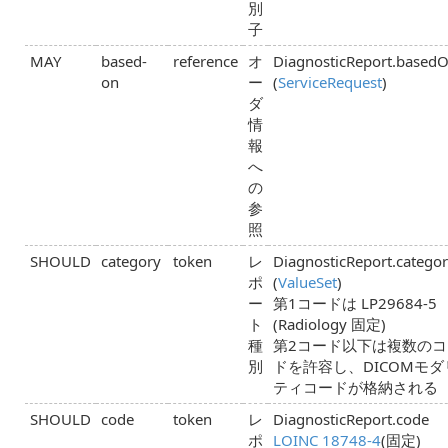
別
子
MAY
based-
reference
オ
DiagnosticReport.based
on
ー
(
ServiceRequest
)
ダ
情
報
へ
の
参
照
SHOULD
category
token
レ
DiagnosticReport.catego
ポ
(
ValueSet
)
ー
第1コードは LP29684-5
ト
(Radiology 固定)
種
第2コード以下は複数のコ
別
ドを許容し、DICOMモダ
ティコードが格納される
SHOULD
code
token
レ
DiagnosticReport.code
ポ
LOINC 18748-4
(固定)