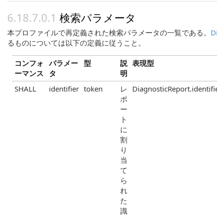
検索パラメータ
本プロファイルで再定義された検索パラメータの一覧である。
D
るものについては以下の定義に従うこと。
コンフォ
パラメー
型
説
表現型
ーマンス
タ
明
SHALL
identifier
token
レ
DiagnosticReport.identifi
ポ
ー
ト
に
割
り
当
て
ら
れ
た
識