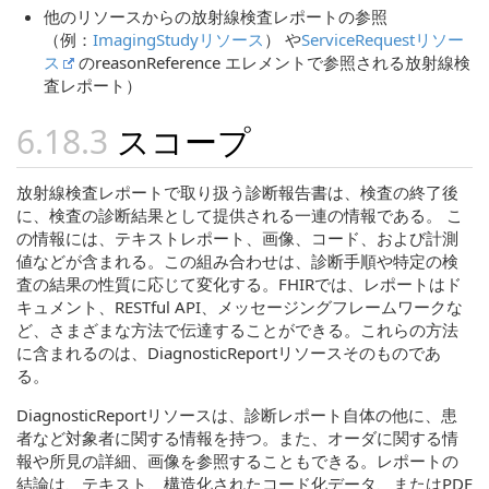
他のリソースからの放射線検査レポートの参照
（例：
ImagingStudyリソース
） や
ServiceRequestリソー
ス
のreasonReference エレメントで参照される放射線検
査レポート）
スコープ
放射線検査レポートで取り扱う診断報告書は、検査の終了後
に、検査の診断結果として提供される一連の情報である。 こ
の情報には、テキストレポート、画像、コード、および計測
値などが含まれる。この組み合わせは、診断手順や特定の検
査の結果の性質に応じて変化する。FHIRでは、レポートはド
キュメント、RESTful API、メッセージングフレームワークな
ど、さまざまな方法で伝達することができる。これらの方法
に含まれるのは、DiagnosticReportリソースそのものであ
る。
DiagnosticReportリソースは、診断レポート自体の他に、患
者など対象者に関する情報を持つ。また、オーダに関する情
報や所見の詳細、画像を参照することもできる。レポートの
結論は、テキスト、構造化されたコード化データ、またはPDF