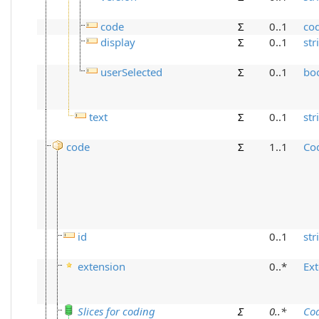
code
Σ
0..1
co
display
Σ
0..1
str
userSelected
Σ
0..1
bo
text
Σ
0..1
str
code
Σ
1..1
Co
id
0..1
str
extension
0..*
Ex
Slices for coding
Σ
0
..
*
Co