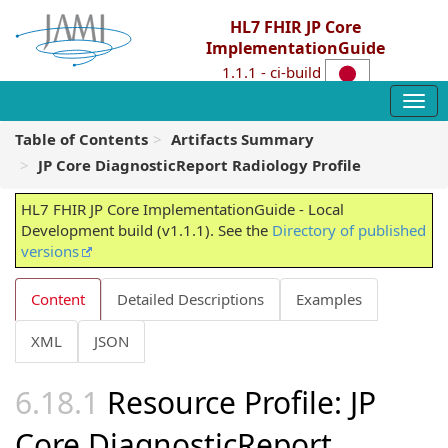
HL7 FHIR JP Core
ImplementationGuide
1.1.1 - ci-build
Table of Contents
Artifacts Summary
JP Core DiagnosticReport Radiology Profile
HL7 FHIR JP Core ImplementationGuide - Local
Development build (v1.1.1). See the
Directory of published
versions
Content
Detailed Descriptions
Examples
XML
JSON
Resource Profile: JP
Core DiagnosticReport