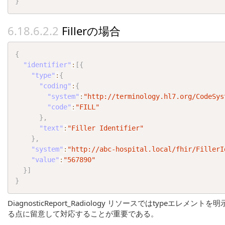
}
Fillerの場合
{
"identifier"
:
[
{
"type"
:
{
"coding"
:
{
"system"
:
"http://terminology.hl7.org/CodeSys
"code"
:
"FILL"
}
,
"text"
:
"Filler Identifier"
}
,
"system"
:
"http://abc-hospital.local/fhir/FillerI
"value"
:
"567890"
}
]
}
DiagnosticReport_Radiology リソースではtyp
る点に留意して対応することが重要である。