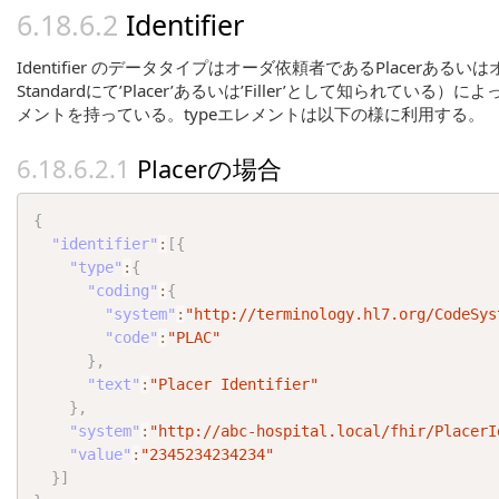
Identifier
Identifier のデータタイプはオーダ依頼者であるPlacerあるいはオーダの
Standardにて’Placer’あるいは’Filler’として知られ
メントを持っている。typeエレメントは以下の様に利用する。
Placerの場合
{
"identifier"
:
[
{
"type"
:
{
"coding"
:
{
"system"
:
"http://terminology.hl7.org/CodeSys
"code"
:
"PLAC"
}
,
"text"
:
"Placer Identifier"
}
,
"system"
:
"http://abc-hospital.local/fhir/PlacerI
"value"
:
"2345234234234"
}
]