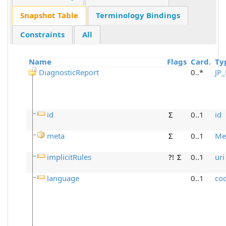
Snapshot Table
Terminology Bindings
Constraints
All
Name
Flags
Card.
Ty
DiagnosticReport
0..*
JP
id
Σ
0..1
id
meta
Σ
0..1
Me
implicitRules
?!
Σ
0..1
uri
language
0..1
co