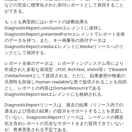
などの完全に標準化された添付レポートとして表現すること
ができる。
もっとも典型的にはレポートの診断結果を
DiagnosticReport.conclusionエレメントに保持し
DiagnosticReport.presentedFormエレメントでレポート全体
のデータを持つ。また、キー画像等の添付データは
DiagnosticReport.mediaエレメントにMediaリソースへのリ
ンクとして保持する。
レポート全体のデータは、レポーティングシステム等により
作成された多彩な表現型（PDF, RichText, xhtml等）でBase64
のAttachmentとして提供される。ただし、結果参照や検索の
汎用性を担保しHuman readableな形で提供されることを目的
とし、レポートの内容はDomainResourceである
DiagnosticReport.textエレメントにも格納される。
DiagnosticReportリソースは、過去の結果（リソース内での
過去および現在の結果）の提示をサポートすることを意図し
ていない。DiagnosticReportリソースは、シーケンスの構造
化を含めレポートの完全なサポートをまだ提供できていない
が、将来実装される予定である。