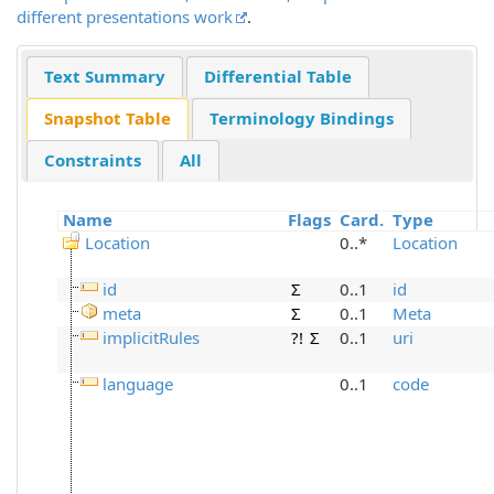
different presentations work
.
Text Summary
Differential Table
Snapshot Table
Terminology Bindings
Constraints
All
Name
Flags
Card.
Type
Location
0..*
Location
id
Σ
0..1
id
meta
Σ
0..1
Meta
implicitRules
?!
Σ
0..1
uri
language
0..1
code