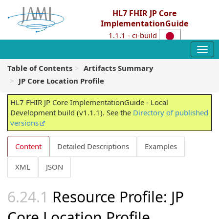
HL7 FHIR JP Core
ImplementationGuide
1.1.1 - ci-build
Table of Contents
Artifacts Summary
JP Core Location Profile
HL7 FHIR JP Core ImplementationGuide - Local
Development build (v1.1.1). See the
Directory of published
versions
Content
Detailed Descriptions
Examples
XML
JSON
Resource Profile: JP
Core Location Profile