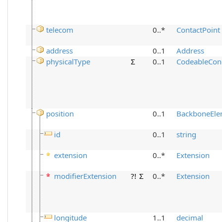
telecom
0..*
ContactPoint
address
0..1
Address
physicalType
Σ
0..1
CodeableCon
position
0..1
BackboneEle
id
0..1
string
extension
0..*
Extension
modifierExtension
?!
Σ
0..*
Extension
longitude
1..1
decimal