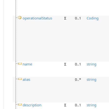
operationalStatus
Σ
0..1
Coding
name
Σ
0..1
string
alias
0..*
string
description
Σ
0..1
string