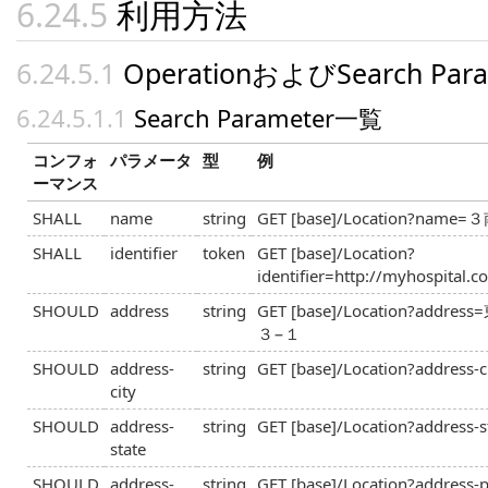
利用方法
OperationおよびSearch Par
Search Parameter一覧
コンフォ
パラメータ
型
例
ーマンス
SHALL
name
string
GET [base]/Location?name=
SHALL
identifier
token
GET [base]/Location?
identifier=http://myhospital.
SHOULD
address
string
GET [base]/Location?ad
３−１
SHOULD
address-
string
GET [base]/Location?address
city
SHOULD
address-
string
GET [base]/Location?addres
state
SHOULD
address-
string
GET [base]/Location?address