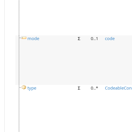
mode
Σ
0..1
code
type
Σ
0..*
CodeableCon