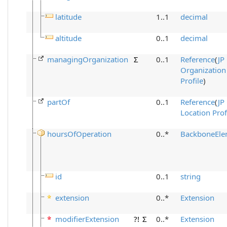
latitude
1..1
decimal
altitude
0..1
decimal
managingOrganization
Σ
0..1
Reference
(
JP
Organization
Profile
)
partOf
0..1
Reference
(
JP
Location Prof
hoursOfOperation
0..*
BackboneEle
id
0..1
string
extension
0..*
Extension
modifierExtension
?!
Σ
0..*
Extension