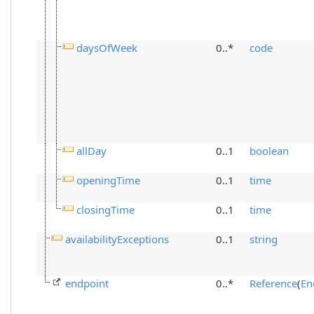
daysOfWeek
0..*
code
allDay
0..1
boolean
openingTime
0..1
time
closingTime
0..1
time
availabilityExceptions
0..1
string
endpoint
0..*
Reference
(
En