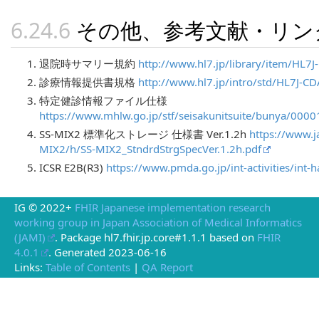
その他、参考文献・リン
退院時サマリー規約
http://www.hl7.jp/library/item/HL7
診療情報提供書規格
http://www.hl7.jp/intro/std/HL7J-C
特定健診情報ファイル仕様
https://www.mhlw.go.jp/stf/seisakunitsuite/bunya/000
SS-MIX2 標準化ストレージ 仕様書 Ver.1.2h
https://www.j
MIX2/h/SS-MIX2_StndrdStrgSpecVer.1.2h.pdf
ICSR E2B(R3)
https://www.pmda.go.jp/int-activities/int
IG © 2022+
FHIR Japanese implementation research
working group in Japan Association of Medical Informatics
(JAMI)
. Package hl7.fhir.jp.core#1.1.1 based on
FHIR
4.0.1
. Generated
2023-06-16
Links:
Table of Contents
|
QA Report