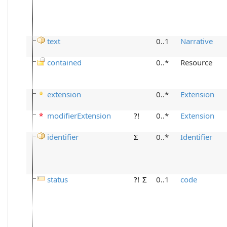
text
0..1
Narrative
contained
0..*
Resource
extension
0..*
Extension
modifierExtension
?!
0..*
Extension
identifier
Σ
0..*
Identifier
status
?!
Σ
0..1
code