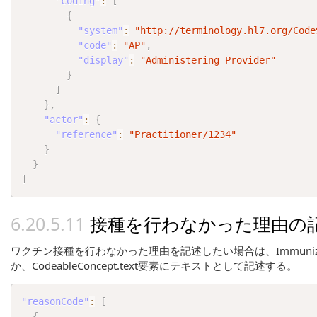
"coding"
:
[
{
"system"
:
"http://terminology.hl7.org/Code
"code"
:
"AP"
,
"display"
:
"Administering Provider"
}
]
}
,
"actor"
:
{
"reference"
:
"Practitioner/1234"
}
}
]
接種を行わなかった理由の
ワクチン接種を行わなかった理由を記述したい場合は、Immunizat
か、CodeableConcept.text要素にテキストとして記述する。
"reasonCode"
:
[
{