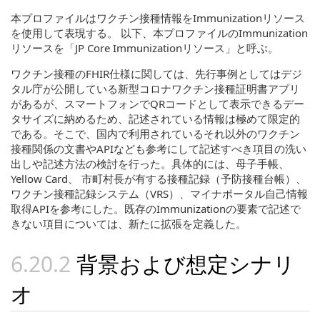
本プロファイルはワクチン接種情報をImmunizationリソース
を使用して表現する。 以下、本プロファイルのImmunization
リソースを「JP Core Immunizationリソース」と呼ぶ。
ワクチン接種のFHIR仕様に関しては、先行事例としてはデジ
タル庁が公開している新型コロナワクチン接種証明書アプリ
があるが、スマートフォンでQRコードとして表示できるデー
タサイズに納めるため、記述されている情報は極めて限定的
である。そこで、国内で利用されているそれ以外のワクチン
接種関係の文書やAPIなども参考にして記述すべき項目の洗い
出しや記述方法の検討を行った。具体的には、母子手帳、
Yellow Card、 市町村長が有する接種記録（予防接種台帳）、
ワクチン接種記録システム（VRS）、マイナポータル自己情報
取得APIを参考にした。既存のImmunizationの要素で記述で
きない項目については、新たに拡張を定義した。
背景および想定シナリ
オ