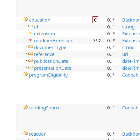
education
C
0..*
Backbo
id
0..1
string
extension
0..*
Extensi
modifierExtension
?!
Σ
0..*
Extensi
documentType
0..1
string
reference
0..1
uri
publicationDate
0..1
dateTim
presentationDate
0..1
dateTim
programEligibility
0..*
Codeabl
fundingSource
0..1
Codeabl
reaction
0..*
Backbo