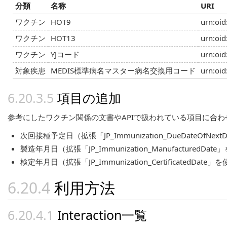
分類
名称
URI
ワクチン
HOT9
urn:oid
ワクチン
HOT13
urn:oid
ワクチン
YJコード
urn:oid
対象疾患
MEDIS標準病名マスター病名交換用コード
urn:oid
項目の追加
参考にしたワクチン関係の文書やAPIで扱われている項目に合
次回接種予定日（拡張「JP_Immunization_DueDateOfNex
製造年月日（拡張「JP_Immunization_ManufacturedDat
検定年月日（拡張「JP_Immunization_CertificatedDate」
利用方法
Interaction一覧