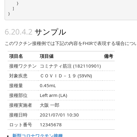
    }

  ]

サンプル
このワクチン接種例では下記の内容をFHIRで表現する場合につ
項目名
項目値
備考
接種ワクチン
コミナティ筋注 (182110901)
対象疾患
ＣＯＶＩＤ－１９ (S9VN)
接種量
0.45mL
接種部位
Left arm (LA)
接種実施者
大阪 一郎
接種日時
2021/07/01 10:30
ロット番号
12345678
新型コロナワクチン接種