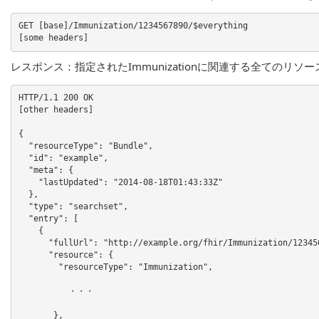
GET [base]/Immunization/1234567890/$everything

レスポンス：指定されたImmunizationに関連する全てのリソ
HTTP/1.1 200 OK

[other headers]

{

  "resourceType": "Bundle",

  "id": "example",

  "meta": {

    "lastUpdated": "2014-08-18T01:43:33Z"

  },

  "type": "searchset",

  "entry": [

    {

      "fullUrl": "http://example.org/fhir/Immunization/1234567890",

      "resource": {

        "resourceType": "Immunization",

          ・・・

       },
