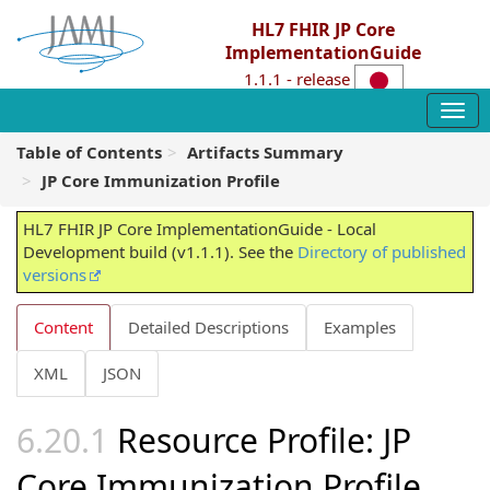
HL7 FHIR JP Core
ImplementationGuide
1.1.1 - release
Table of Contents
Artifacts Summary
JP Core Immunization Profile
HL7 FHIR JP Core ImplementationGuide - Local
Development build (v1.1.1). See the
Directory of published
versions
Content
Detailed Descriptions
Examples
XML
JSON
Resource Profile: JP
Core Immunization Profile