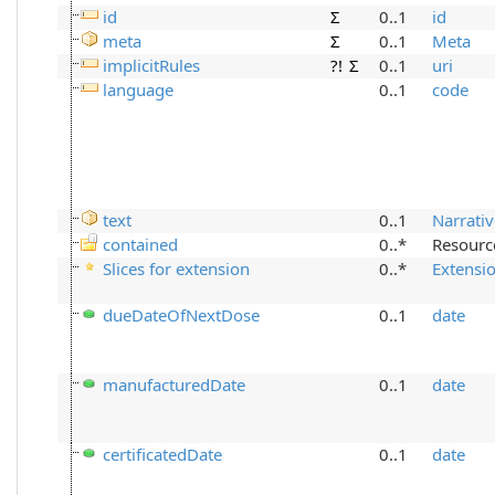
id
Σ
0..1
id
meta
Σ
0..1
Meta
implicitRules
?!
Σ
0..1
uri
language
0..1
code
text
0..1
Narrati
contained
0..*
Resourc
Slices for extension
0..*
Extensi
dueDateOfNextDose
0..1
date
manufacturedDate
0..1
date
certificatedDate
0..1
date