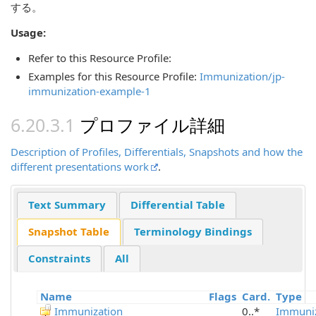
する。
Usage:
Refer to this Resource Profile:
Examples for this Resource Profile:
Immunization/jp-
immunization-example-1
プロファイル詳細
Description of Profiles, Differentials, Snapshots and how the
different presentations work
.
Text Summary
Differential Table
Snapshot Table
Terminology Bindings
Constraints
All
Name
Flags
Card.
Type
Immunization
0..*
Immuniz