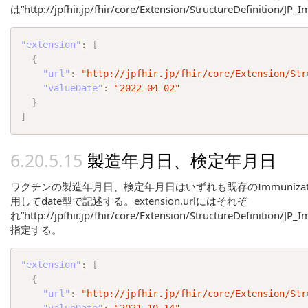
は”http://jpfhir.jp/fhir/core/Extension/StructureDefiniti
"extension"
:
[
{
"url"
:
"http://jpfhir.jp/fhir/core/Extension/Str
"valueDate"
:
"2022-04-02"
}
]
製造年月日、検定年月日
ワクチンの製造年月日、検定年月日はいずれも既存のImmunization要
用してdate型で記述する。extension.urlにはそれぞ
れ”http://jpfhir.jp/fhir/core/Extension/StructureDefinition/JP
指定する。
"extension"
:
[
{
"url"
:
"http://jpfhir.jp/fhir/core/Extension/Str