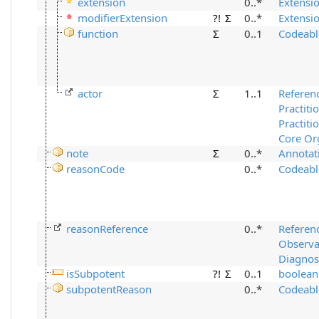
extension
0..*
Extensi
modifierExtension
?!
Σ
0..*
Extensi
function
Σ
0..1
Codeabl
actor
Σ
1..1
Referen
Practiti
Practiti
Core Org
note
Σ
0..*
Annotat
reasonCode
0..*
Codeabl
reasonReference
0..*
Referen
Observa
Diagnos
isSubpotent
?!
Σ
0..1
boolean
subpotentReason
0..*
Codeabl