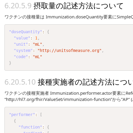
摂取量の記述方法について
ワクチンの接種量は Immunization.doseQuantity要素にSimp
"doseQuantity"
:
{
"value"
:
1
,
"unit"
:
"mL"
,
"system"
:
"http://unitsofmeasure.org"
,
"code"
:
"mL"
}
接種実施者の記述方法につ
ワクチンの接種実施者 Immunization.performer.actor要素にRefe
“http://hl7.org/fhir/ValueSet/immunization-function”から”A
"performer"
:
[
{
"function"
:
{