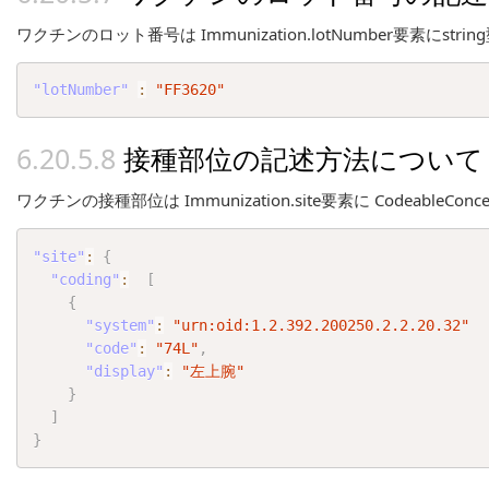
ワクチンのロット番号は Immunization.lotNumber要素にstr
"lotNumber"
:
"FF3620"
接種部位の記述方法について
ワクチンの接種部位は Immunization.site要素に Code
"site"
:
{
"coding"
:
[
{
"system"
:
"urn:oid:1.2.392.200250.2.2.20.32"
"code"
:
"74L"
,
"display"
:
"左上腕"
}
]
}