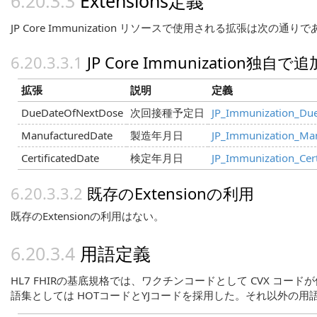
Extensions定義
JP Core Immunization リソースで使用される拡張は次の通り
JP Core Immunization独自で
拡張
説明
定義
DueDateOfNextDose
次回接種予定日
JP_Immunization_Du
ManufacturedDate
製造年月日
JP_Immunization_Ma
CertificatedDate
検定年月日
JP_Immunization_Cert
既存のExtensionの利用
既存のExtensionの利用はない。
用語定義
HL7 FHIRの基底規格では、ワクチンコードとして CVX 
語集としては HOTコードとYJコードを採用した。それ以外の