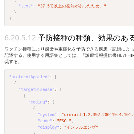
"text"
:
"37.5℃以上の発熱があったため。"
}
]
予防接種の種類、効果のあ
ワクチン接種により感染や重症化を予防できる疾患（記録によっては「予防接種の種
記述する。使用する用語集としては、「診療情報提供書HL7FHIR記述仕様 
奨する。
"protocolApplied"
:
[
{
"targetDisease"
:
[
{
"coding"
:
[
{
"system"
:
"urn:oid:1.2.392.200119.4.101.
"code"
:
"ES0L"
,
"display"
:
"インフルエンザ"
}