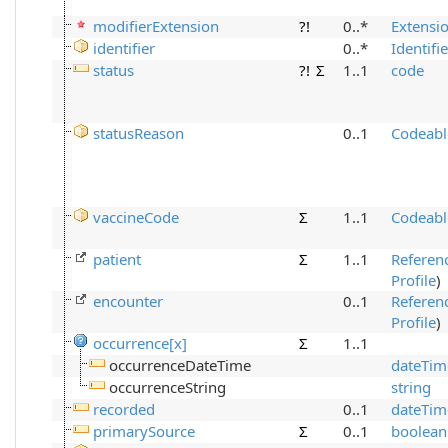
modifierExtension
?!
0..*
Extensi
identifier
0..*
Identifi
status
?!
Σ
1..1
code
statusReason
0..1
Codeabl
vaccineCode
Σ
1..1
Codeabl
patient
Σ
1..1
Referen
Profile
)
encounter
0..1
Referen
Profile
)
occurrence[x]
Σ
1..1
occurrenceDateTime
dateTim
occurrenceString
string
recorded
0..1
dateTim
primarySource
Σ
0..1
boolean