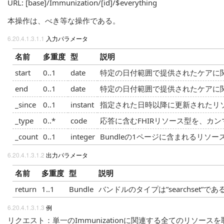
URL: [base]/Immunization/[id]/$everything
本操作は、べき等な操作である。
入力パラメータ
名前
多重度
型
説明
start
0..1
date
特定の日付範囲で提供されたケアに
end
0..1
date
特定の日付範囲で提供されたケアに
_since
0..1
instant
指定された日時以降に更新されたリ
_type
0..*
code
応答に含むFHIRリソース型を、カ
_count
0..1
integer
Bundleの1ページに含まれるリソ
出力パラメータ
名前
多重度
型
説明
return
1..1
Bundle
バンドルのタイプは”searchset
例
リクエスト：単一のImmunizationに関連する全てのリソース