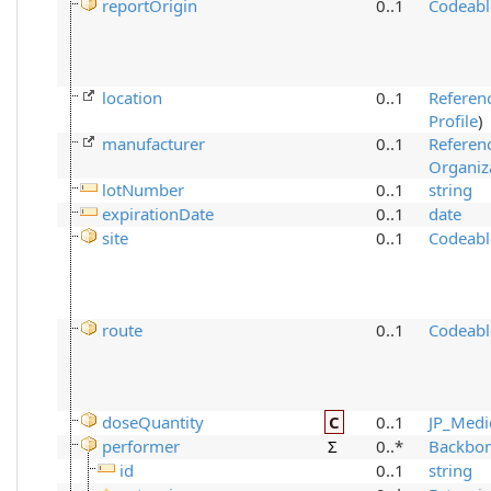
reportOrigin
0..1
Codeabl
location
0..1
Referen
Profile
)
manufacturer
0..1
Referen
Organiza
lotNumber
0..1
string
expirationDate
0..1
date
site
0..1
Codeabl
route
0..1
Codeabl
doseQuantity
C
0..1
JP_Medi
performer
Σ
0..*
Backbo
id
0..1
string