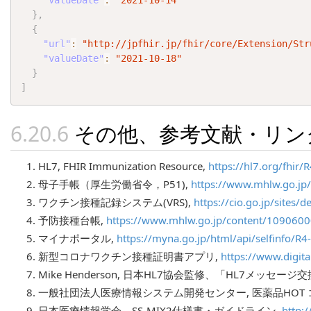
"valueDate"
:
"2021-10-14"
}
,
{
"url"
:
"http://jpfhir.jp/fhir/core/Extension/Str
"valueDate"
:
"2021-10-18"
}
]
その他、参考文献・リン
HL7, FHIR Immunization Resource,
https://hl7.org/fhir
母子手帳（厚生労働省令，P51),
https://www.mhlw.go.jp
ワクチン接種記録システム(VRS),
https://cio.go.jp/sites
予防接種台帳,
https://www.mhlw.go.jp/content/109060
マイナポータル,
https://myna.go.jp/html/api/selfinfo/R4
新型コロナワクチン接種証明書アプリ,
https://www.digita
Mike Henderson, 日本HL7協会監修、「HL7メッセ
一般社団法人医療情報システム開発センター, 医薬品HOT 
日本医療情報学会、SS-MIX2仕様書・ガイドライン,
http: