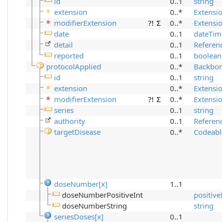
id
0..1
string
extension
0..*
Extensi
modifierExtension
?!
Σ
0..*
Extensi
date
0..1
dateTim
detail
0..1
Referen
reported
0..1
boolean
protocolApplied
0..*
Backbo
id
0..1
string
extension
0..*
Extensi
modifierExtension
?!
Σ
0..*
Extensi
series
0..1
string
authority
0..1
Referen
targetDisease
0..*
Codeabl
doseNumber[x]
1..1
doseNumberPositiveInt
positive
doseNumberString
string
seriesDoses[x]
0..1