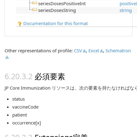
seriesDosesPositiveInt
positive
seriesDosesString
string
Documentation for this format
Other representations of profile:
CSV
,
Excel
,
Schematron
必須要素
JP Core Immunization リソースは、次の要素を持たなければ
status
vaccineCode
patient
occurrence[x]