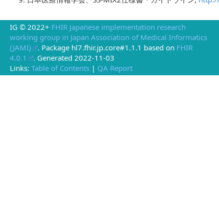
IG © 2022+
FHIR Japanese implementation research
working group in Japan Association of Medical Informatics
(JAMI)
. Package hl7.fhir.jp.core#1.1.1 based on
FHIR
4.0.1
. Generated
2022-11-03
Links:
Table of Contents
|
QA Report