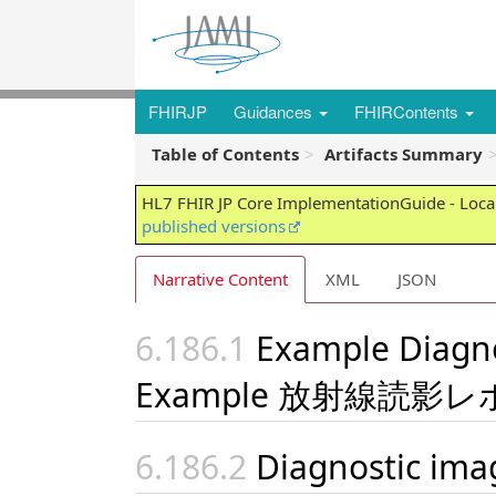
FHIRJP
Guidances
FHIRContents
Table of Contents
Artifacts Summary
HL7 FHIR JP Core ImplementationGuide - Local
published versions
Narrative Content
XML
JSON
Example Diagno
Example 放射線読影
Diagnostic ima