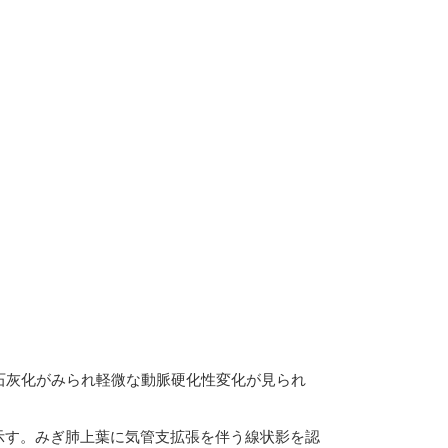
石灰化がみられ軽微な動脈硬化性変化が見られ
影濃度を示す。みぎ肺上葉に気管支拡張を伴う線状影を認