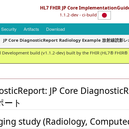
HL7 FHIR JP Core ImplementationGuid
1.1.2-dev - ci-build
Security
Artifacts
Download
JP Core DiagnosticReport Radiology Example 放射線読
 Development build (v1.1.2-dev) built by the FHIR (HL7® FHIR® S
sticReport: JP Core Diagnostic
レポート
ging study
(
Radiology
,
Compute