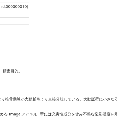
( id:000000010)
。精査目的。
だり椎骨動脈が大動脈弓より直接分岐している。大動脈壁に小さな
変を認める(Image 31/110)。壁には充実性成分を含み不整な造