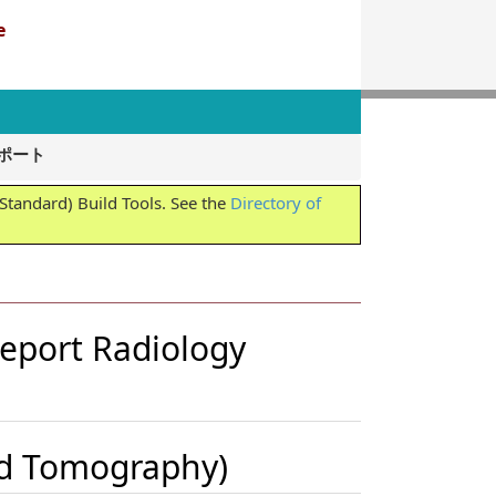
e
影レポート
tandard) Build Tools. See the
Directory of
Report Radiology
d Tomography
)