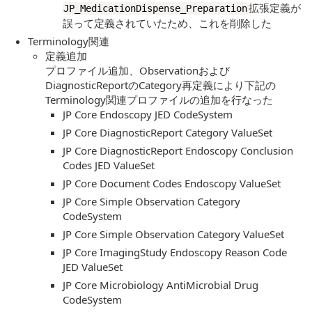
拡張定義が
JP_MedicationDispense_Preparation
誤って定義されていたため、これを削除した
Terminology関連
定義追加
プロファイル追加、Observationおよび
DiagnosticReportのCategory再定義により下記の
Terminology関連プロファイルの追加を行なった
JP Core Endoscopy JED CodeSystem
JP Core DiagnosticReport Category ValueSet
JP Core DiagnosticReport Endoscopy Conclusion
Codes JED ValueSet
JP Core Document Codes Endoscopy ValueSet
JP Core Simple Observation Category
CodeSystem
JP Core Simple Observation Category ValueSet
JP Core ImagingStudy Endoscopy Reason Code
JED ValueSet
JP Core Microbiology AntiMicrobial Drug
CodeSystem