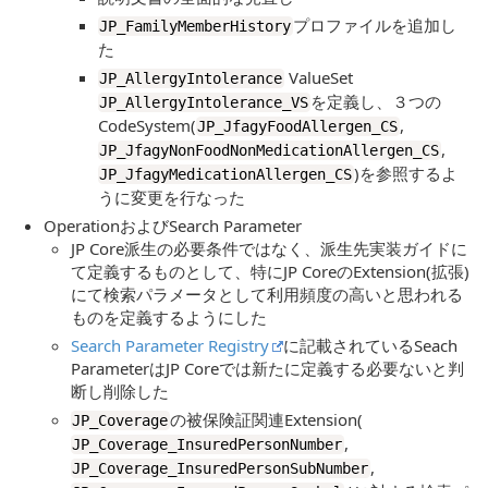
プロファイルを追加し
JP_FamilyMemberHistory
た
ValueSet
JP_AllergyIntolerance
を定義し、３つの
JP_AllergyIntolerance_VS
CodeSystem(
,
JP_JfagyFoodAllergen_CS
,
JP_JfagyNonFoodNonMedicationAllergen_CS
)を参照するよ
JP_JfagyMedicationAllergen_CS
うに変更を行なった
OperationおよびSearch Parameter
JP Core派生の必要条件ではなく、派生先実装ガイドに
て定義するものとして、特にJP CoreのExtension(拡張)
にて検索パラメータとして利用頻度の高いと思われる
ものを定義するようにした
Search Parameter Registry
に記載されているSeach
ParameterはJP Coreでは新たに定義する必要ないと判
断し削除した
の被保険証関連Extension(
JP_Coverage
,
JP_Coverage_InsuredPersonNumber
,
JP_Coverage_InsuredPersonSubNumber