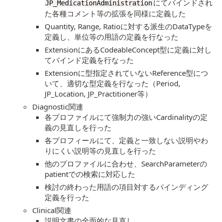
にてバインドされ
JP_MedicationAdministration
た各種コメント等の拡張を同様に定義した
Quantity, Range, Ratioに対する派生のDataTypeを
定義し、単位等の用語の定義を行なった
ExtensionにあるCodeableConcept型に定義に対し
てバインド定義を行なった
Extensionに型指定されていないReference型につ
いて、適切な型定義を行なった（Period,
JP_Location, JP_Practitioner等）
Diagnostic関連
各プロファイルにて強制力の強いCardinalityの定
義の見直しを行った
各プロフィールにて、定義と一致しない説明やわ
りにくい説明等の見直しを行った
他のプロファイルに合わせ、SearchParameterの
patientでの検索に対応した
検討の終わった用語の項目対するバインディング
定義を行った
Clinical関連
説明文書の全面的な見直し