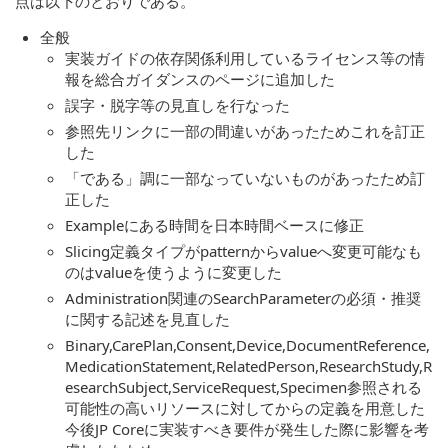
点は以下のとおりである。
全般
実装ガイドの依存関係利用しているライセンス等の情
報を総合ガイダンスのページに追加した
誤字・脱字等の見直しを行なった
参照先リンクに一部の間違いがあったためこれを訂正
した
「である」調に一部なっていないものがあったため訂
正した
Exampleにある時間を日本時間ベースに修正
Slicing定義タイプがpatternからvalueへ変更可能なも
のはvalueを使うように変更した
Administration関連のSearchParameterの必須・推奨
に関する記述を見直した
Binary,CarePlan,Consent,Device,DocumentReference,
MedicationStatement,RelatedPerson,ResearchStudy,R
esearchSubject,ServiceRequest,Specimen参照される
可能性の高いリソースに対してからの定義を用意した
今後JP Coreに実装すべき要件が発生した際に影響を考