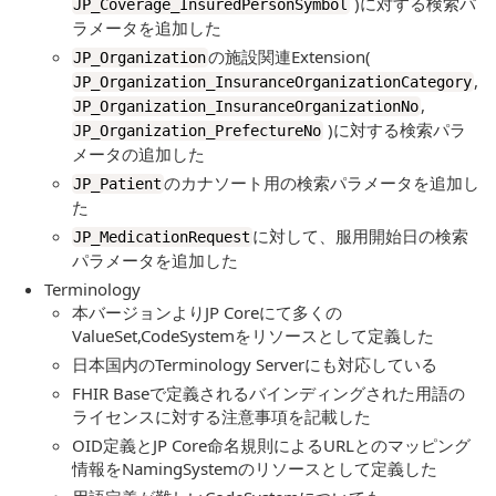
)に対する検索パ
JP_Coverage_InsuredPersonSymbol
ラメータを追加した
の施設関連Extension(
JP_Organization
,
JP_Organization_InsuranceOrganizationCategory
,
JP_Organization_InsuranceOrganizationNo
)に対する検索パラ
JP_Organization_PrefectureNo
メータの追加した
のカナソート用の検索パラメータを追加し
JP_Patient
た
に対して、服用開始日の検索
JP_MedicationRequest
パラメータを追加した
Terminology
本バージョンよりJP Coreにて多くの
ValueSet,CodeSystemをリソースとして定義した
日本国内のTerminology Serverにも対応している
FHIR Baseで定義されるバインディングされた用語の
ライセンスに対する注意事項を記載した
OID定義とJP Core命名規則によるURLとのマッピング
情報をNamingSystemのリソースとして定義した