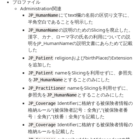
プロファイル
Administration関連
にてtext欄の名前の区切り文字に、
JP_HumanName
半角空白であることを明示した
の説明のためのSlicingを廃止した。
JP_HumanName
漢字、カナ、ローマ字の氏名の利用についての説
明をJP_HumanNameの説明文書にあらためて記載
した
religionおよびbirthPlaceのExtension
JP_Patient
を追加した
nameをSlicingを利用せずに、参照先
JP_Patient
を
とすることのみにした
JP_HumanName
nameをSlicingを利用せずに、
JP_Practitioner
参照先を
とすることのみにした
JP_HumanName
Identifierに格納する被保険者情報の
JP_Coverage
格納ルール”{被保険者記号：全角}”,”{被保険者番
号：全角}”,”{枝番：全角}”を記載した
Identifierに格納する被保険者情報の
JP_Coverage
格納ルールを記載した