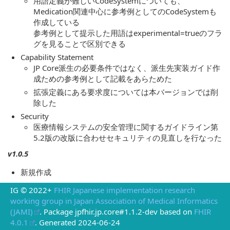
用語定義が難しいCodeSystemについても、
Medication関連中心に参考例としてのCodeSystemも
作成している
参考例として提示した用語はexperimental=trueのフラ
グを見ることで区別できる
Capability Statement
JP Core派生の必要条件ではなく、派生先実装ガイド作
成ための参考例として記載をあらためた
拡張定義にある要求度については本バージョンでは削
除した
Security
医療情報システムの安全管理に関するガイドライン第
5.2版の改版に合わせセキュリティの見直しを行なった
v1.0.5
新規作成
IG © 2022+
FHIR Japanese implementation research
working group in Japan Association of Medical Informatics
(JAMI)
. Package jpfhir.jp.core#1.1.2-dev based on
FHIR
4.0.1
. Generated
2024-06-24