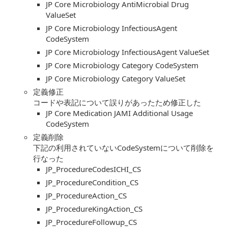
JP Core Microbiology AntiMicrobial Drug
ValueSet
JP Core Microbiology InfectiousAgent
CodeSystem
JP Core Microbiology InfectiousAgent ValueSet
JP Core Microbiology Category CodeSystem
JP Core Microbiology Category ValueSet
定義修正
コードや表記について誤りがあったため修正した
JP Core Medication JAMI Additional Usage
CodeSystem
定義削除
下記の利用されていないCodeSystemについて削除を
行なった
JP_ProcedureCodesICHI_CS
JP_ProcedureCondition_CS
JP_ProcedureAction_CS
JP_ProcedureKingAction_CS
JP_ProcedureFollowup_CS