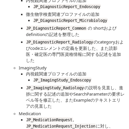
内視鏡関連プロファイルの追加
JP_DiagnosticReport_Endoscopy
微生物学検査関連プロファイルの追加
JP_DiagnosticReport_Microbiology
の shortおよび
JP_DiagnosticReport_Common
definitionの記述を整理した
のcategoryおよ
JP_DiagnosticReport_Radiology
びcodeエレメントの定義を更新した、また読影
医・確定医の専門医資格情報に関する記述を追加
した
ImagingStudy
内視鏡関連プロファイルの追加
JP_ImagingStudy_Endoscopy
の説明を見直し、進
JP_ImagingStudy_Radiology
捗に関する記述の追加やSearchParameterの要求レ
ベル等を修正した、またExampleのテキストエリ
アの見直した
Medication
,
JP_MedicationRequest
に対し、
JP_MedicationRequest_Injection