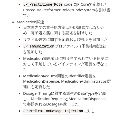
codeにJP Coreで定義した
JP_PractitionerRole
Procedure Performer RoleのCodeSystemを割り当
てた
Medication関連
日本国内での電子処方箋はFHIR形式ではないた
め、電子処方箋に関する記述を削除した
リフィル処方に関する定義および説明を追加した
プロファイル（予防接種記録）
JP_Immunization
を追加した
Medication関連項目に割り当てられている用語に
対して不足しているバインディング定義を行なっ
た
MedicationRequest関連のIdentifier定義を
MedicationDispense, MedicationAdministration関
連にも定義した
Dosage, Timingに対する派生のDataTypeを定義
し、MedicationRequestとMedicationDispenseに
て参照されるDosageを統一した
に対し、
JP_MedicationDosage_Injection