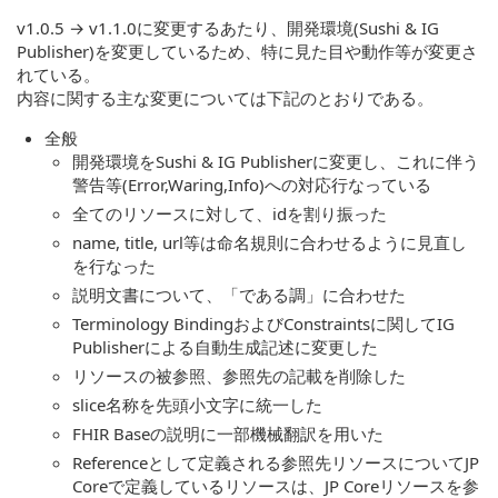
v1.0.5 → v1.1.0に変更するあたり、開発環境(Sushi & IG
Publisher)を変更しているため、特に見た目や動作等が変更さ
れている。
内容に関する主な変更については下記のとおりである。
全般
開発環境をSushi & IG Publisherに変更し、これに伴う
警告等(Error,Waring,Info)への対応行なっている
全てのリソースに対して、idを割り振った
name, title, url等は命名規則に合わせるように見直し
を行なった
説明文書について、「である調」に合わせた
Terminology BindingおよびConstraintsに関してIG
Publisherによる自動生成記述に変更した
リソースの被参照、参照先の記載を削除した
slice名称を先頭小文字に統一した
FHIR Baseの説明に一部機械翻訳を用いた
Referenceとして定義される参照先リソースについてJP
Coreで定義しているリソースは、JP Coreリソースを参