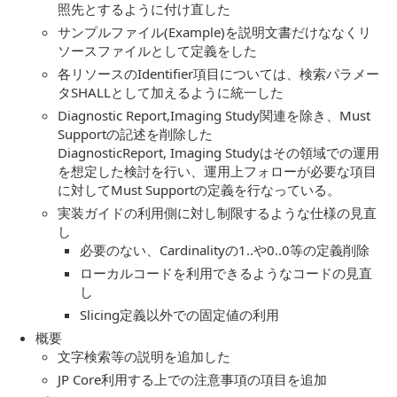
照先とするように付け直した
サンプルファイル(Example)を説明文書だけななくリ
ソースファイルとして定義をした
各リソースのIdentifier項目については、検索パラメー
タSHALLとして加えるように統一した
Diagnostic Report,Imaging Study関連を除き、Must
Supportの記述を削除した
DiagnosticReport, Imaging Studyはその領域での運用
を想定した検討を行い、運用上フォローが必要な項目
に対してMust Supportの定義を行なっている。
実装ガイドの利用側に対し制限するような仕様の見直
し
必要のない、Cardinalityの1..や0..0等の定義削除
ローカルコードを利用できるようなコードの見直
し
Slicing定義以外での固定値の利用
概要
文字検索等の説明を追加した
JP Core利用する上での注意事項の項目を追加