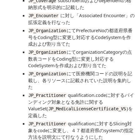
subscriberIdおよびdependentの格
JP_Coverage
納形式を明示的に記載した
に対し「Associated Encounter」の
JP_Encounter
拡張定義を行なった
にてPrefectureNoの都道府県番
JP_Organization
号をCoding型に変更し対応するCodeSystemを作
成および割り当てた
にてorganizationCategoryの点
JP_Organization
数表コードをCoding型に変更し対応する
CodeSystemを作成および割り当てた
にて医療機関コードの説明を記
JP_Organization
載し、各リソースに記載されていた説明を集約し
た
qualification.codeに対するバイ
JP_Practitioner
ンディング対象となる免許に関する
ValueSet(
)を
JP_MedicalLicenseCertificate_VS
定義した
qualificationに対するSlicing対
JP_Practitioner
象をcodeに変更し、４７都道府県のsystemの指定
方法を説明文にて行なうようにした