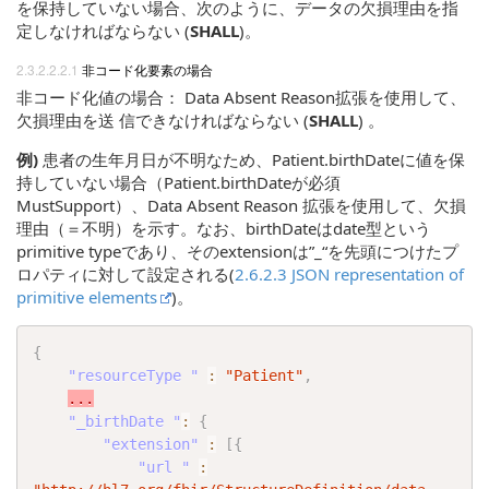
を保持していない場合、次のように、データの欠損理由を指
定しなければならない (
SHALL
)。
非コード化要素の場合
非コード化値の場合： Data Absent Reason拡張を使用して、
欠損理由を送 信できなければならない (
SHALL
) 。
例)
患者の生年月日が不明なため、Patient.birthDateに値を保
持していない場合（Patient.birthDateが必須
MustSupport）、Data Absent Reason 拡張を使用して、欠損
理由（＝不明）を示す。なお、birthDateはdate型という
primitive typeであり、そのextensionは”_“を先頭につけたプ
ロパティに対して設定される(
2.6.2.3 JSON representation of
primitive elements
)。
{
"resourceType "
:
"Patient"
,
...
"_birthDate "
:
{
"extension"
:
[
{
"url "
: