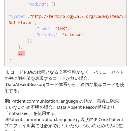
"coding"
:
[
{
"system"
:
"http://terminology.hl7.org/CodeSystem/v3-
NullFlavor"
,
"code"
:
"UNK"
,
"display"
:
"unknown"
}
]
}
,
...
}
iii. コード化値の代替となる文字情報がなく、バリューセット
の中に例外値を表現するコードが無い場合、
[DataAbsentReason]コード体系から、適切な概念コードを使
用する。
例)
Patient.communication.language の値が、患者に確認し
ていないため不明の場合、Data Absent Reason拡張より
「not-asked」を使用する。
※Patient.communication.language は現状のJP Core Patient
プロファイル案では必須ではないため、例示のためのみに使