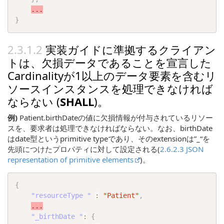
...
}
実装ガイドに準拠するクライアン
トは、欠損データであることを宣言した
Cardinalityが1以上のデータ要素を含むリ
ソースインスタンスを処理できなければ
ならない (
SHALL
)。
例)
Patient.birthDateの値に欠損情報が付与されているリソー
スを、要求者は処理できなければならない。なお、birthDate
はdate型というprimitive typeであり、そのextensionは”_“を
先頭につけたプロパティに対して設定される(
2.6.2.3 JSON
representation of primitive elements
)。
{
"resourceType "
:
"Patient"
,
...
"_birthDate "
:
{