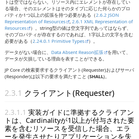
トは空ではならない。リソース内にエレメントが存在してい
る場合、そのエレメントはそのタイプに応じた何らかのプロ
パティか1つ以上の拡張を持つ必要がある（
2.6.2 JSON
Representation of Resources
,
2.6.1 XML Representation of
Resources
）。string型の値は空文字列であってはならず、
そのプロパティが存在するのであれば、1字以上の文字を含む
必要がある（
2.24.0.1 Primitive Types
）。
データがない場合に、
Data Absent Reason拡張
を用いて、
データが欠損している理由を表すことができる。
JP Core の検索要求するクライアント(Requester)およびサーバ
(Responder)は以下の要求を満たすこと (
SHALL
)。
クライアント(Requester)
実装ガイドに準拠するクライアン
トは、Cardinalityが1以上が付与された要
素を含むリソースを受信した場合、エラ
ーを発生させたりアプリケーションを失