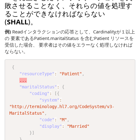
敗させることなく、それらの値を処理す
ることができなければならない
(
SHALL
)。
例)
Readインタラクションの応答として、Cardinalityが１以上
の 要素であるPatient.maritalStatus を含むPatient リソースを
受信した場合、 要求者はその値をエラーなく処理しなければ
ならない。
{
"resourceType"
:
"Patient"
,
...
"maritalStatus"
:
{
"coding"
:
[
{
"system"
:
"http://terminology.hl7.org/CodeSystem/v3-
MaritalStatus"
,
"code"
:
"M"
,
"display"
:
"Married"
}
]
}
,