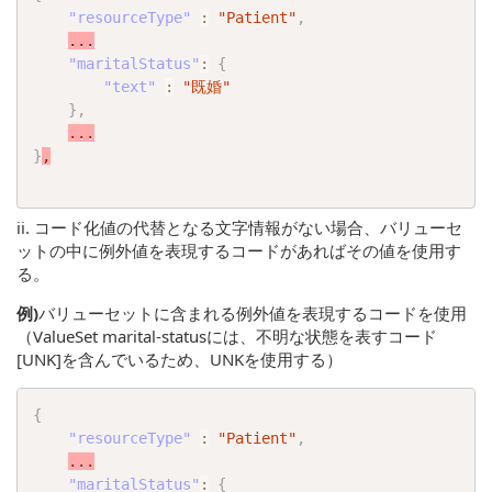
"resourceType"
:
"Patient"
,
...
"maritalStatus"
:
{
"text"
:
"既婚"
}
,
...
}
,
ii. コード化値の代替となる文字情報がない場合、バリューセ
ットの中に例外値を表現するコードがあればその値を使用す
る。
例)
バリューセットに含まれる例外値を表現するコードを使用
（ValueSet marital-statusには、不明な状態を表すコード
[UNK]を含んでいるため、UNKを使用する）
{
"resourceType"
:
"Patient"
,
...
"maritalStatus"
:
{