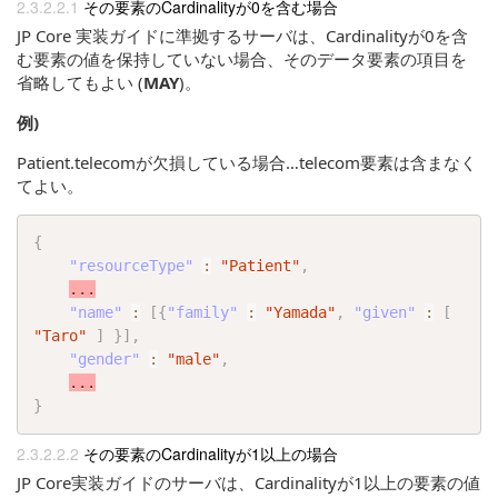
その要素のCardinalityが0を含む場合
JP Core 実装ガイドに準拠するサーバは、Cardinalityが0を含
む要素の値を保持していない場合、そのデータ要素の項目を
省略してもよい (
MAY
)。
例)
Patient.telecomが欠損している場合…telecom要素は含まなく
てよい。
{
"resourceType"
:
"Patient"
,
...
"name"
:
[
{
"family"
:
"Yamada"
,
"given"
:
[
"Taro"
]
}
]
,
"gender"
:
"male"
,
...
}
その要素のCardinalityが1以上の場合
JP Core実装ガイドのサーバは、Cardinalityが1以上の要素の値