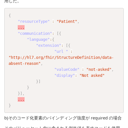
用した。
{
"resourceType"
:
"Patient"
,
...
"communication"
:
[
{
"language"
:
{
"extension"
:
[
{
"url "
:
"http://hl7.org/fhir/StructureDefinition/data-
absent-reason"
,
"valueCode"
:
"not-asked"
,
"display"
:
"Not asked"
}
]
}
}
]
,
...
}
b)そのコード化要素のバインディング強度が required の場合