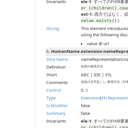
Invariants
ele-1
: すべてのFHIR要素には
or (children().cou
ext-1
: 両方ではなく、拡張または
)
value.exists()
Slicing
This element introduces 
using the following disc
value @ url
6
. HumanName.extension:nameRepre
Slice Name
nameRepresentationUs
Definition
名前の表現方法
Short
ABC | IDE | SYL
Comments
名前の文字起こし-表現方法（日
Control
0..1
Type
Extension
(
EN Represent
Is Modifier
false
Summary
false
Invariants
ele-1
: すべてのFHIR要素には
or (children().cou