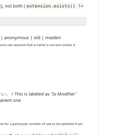
not both (
extension.exists() !=
nonymous | old | maiden
that a name is current unless it
s labeled as "Is Modifier"
manent one
ular context of use to be selected from