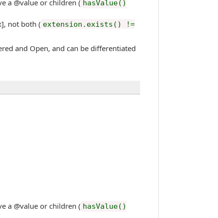
value or children (
hasValue()
not both (
extension.exists() !=
ered and Open, and can be differentiated
value or children (
hasValue()