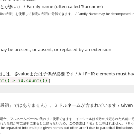
/ Family name (often called 'Surname')
用して特定の部品に分解できます。 / Family Name may be decomposed into specific pa
may be present, or absent, or replaced by an extension
、@valueまたは子供が必要です / All FHIR elements must have a @
)
nt() > id.count())
はありません）。ミドルネームが含まれています / Given names (not al
る場合、フルネームパーツの代わりに使用できます。イニシャルは複数の指定された名前に
に最初に来るとは限らないため、この要素は「名」とは呼ばれません。 / If only initials are re
y be separated into multiple given names but often aren't due to paractical limitations. 
.