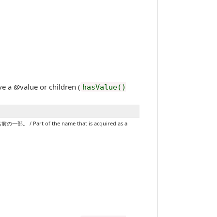
value or children (
hasValue()
 the name that is acquired as a