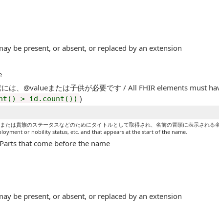
may be present, or absent, or replaced by an extension
e
、@valueまたは子供が必要です / All FHIR elements must have a @
)
nt() > id.count())
族のステータスなどのためにタイトルとして取得され、名前の冒頭に表示される名前の一部。 / Part of
ployment or nobility status, etc. and that appears at the start of the name.
 that come before the name
may be present, or absent, or replaced by an extension