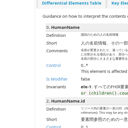
Differential Elements Table
Key Ele
Guidance on how to interpret the contents 
0
. HumanName
Definition
識別のための人の名前情報
Short
人の名前情報、その一
Comments
名前が変更されたり、違ってい
に分割される場合があり、部分
名前の部分にさまざまな重要性
Control
0..*
This element is affected
Is Modifier
false
Invariants
ele-1
: すべてのFHIR要素には
or (children().cou
2
. HumanName.id
Definition
リソース内の要素の一意のID（内部参照用）
references). This may be any st
Short
要素間参照のための一意のID / Un
Control
0..1