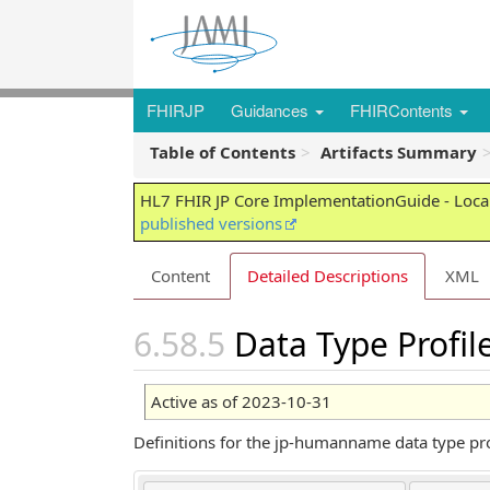
FHIRJP
Guidances
FHIRContents
Table of Contents
Artifacts Summary
HL7 FHIR JP Core ImplementationGuide - Local
published versions
Content
Detailed Descriptions
XML
Data Type Profi
Active as of 2023-10-31
Definitions for the jp-humanname data type pro