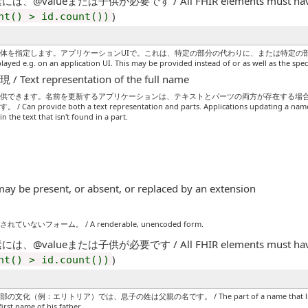
、@valueまたは子供が必要です / All FHIR elements must have a @
)
nt() > id.count())
を指定します。アプリケーションUIで。これは、特定の部分の代わりに、または特定の部分と同様に
layed e.g. on an application UI. This may be provided instead of or as well as the speci
 representation of the full name
提供できます。名前を更新するアプリケーションは、テキストとパーツの両方が存在する場
vide both a text representation and parts. Applications updating a name SH
n the text that isn't found in a part.
may be present, or absent, or replaced by an extension
いフォーム。 / A renderable, unencoded form.
、@valueまたは子供が必要です / All FHIR elements must have a @
)
nt() > id.count())
リトリア）では、息子の姓は父親の名です。 / The part of a name that links to the gen
irst name of his father.