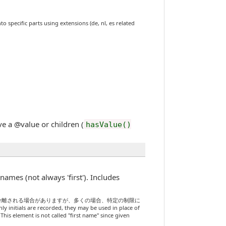
rts using extensions (de, nl, es related
value or children (
hasValue()
ways 'first'). Includes
分離される場合がありますが、多くの場合、特定の制限に
corded, they may be used in place of
This element is not called "first name" since given