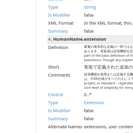
Type
string
Is Modifier
false
XML Format
In the XML format, this 
Summary
false
4
. HumanName.extension
Definition
要素の基本的な定義の一部では
あります。実装者は拡張機能を定義できますが
part of the basic definition of 
extensions. Though any implemen
Short
実装で定義された追加のコンテンツ /
Comments
拡張機能を使用または定義する
は、FHIR仕様がすべての人にコアレベルのシン
project, or standard - regardles
core level of simplicity for eve
Control
0..*
Type
Extension
Is Modifier
false
Summary
false
Alternate Names
extensions, user conten