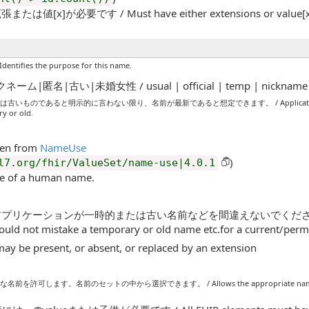
値[x]が必要です / Must have either extensions or value[x], 
ies the purpose for this name.
名|古い|未婚女性 / usual | official | temp | nickname | a
あると明示的に言わない限り、名前が最新であると想定できます。 / Applications can assume 
ry or old.
ken from
NameUse
)
l7.org/fhir/ValueSet/name-use|4.0.1
of a human name.
、アプリケーションが一時的または古い名前などを間違えないでください。 / This i
hould not mistake a temporary or old name etc.for a current/per
may be present, or absent, or replaced by an extension
す。名前のセットの中から選択できます。 / Allows the appropriate name for a partic