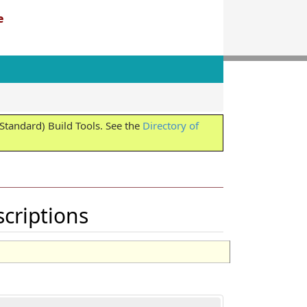
e
tandard) Build Tools. See the
Directory of
criptions