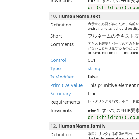
Invariants
ele-1
: すべてのFHIR要素には
or (children().cou
10
. HumanName.text
Definition
表示する必要があるため、名前全体
entire name as it should be disp
Short
フルネームのテキスト表現 / Text
Comments
テキスト表現とパーツの両方を
いないことを保証するものとします。 / Can pro
present, no content is included i
Control
0..1
Type
string
Is Modifier
false
Primitive Value
This primitive element 
Summary
true
Requirements
レンダリング可能で、不コード化されていな
Invariants
ele-1
: すべてのFHIR要素には
or (children().cou
12
. HumanName.family
Definition
系図にリンクする名前の部分。一部の文化（例：エ
the family name of a son is the f