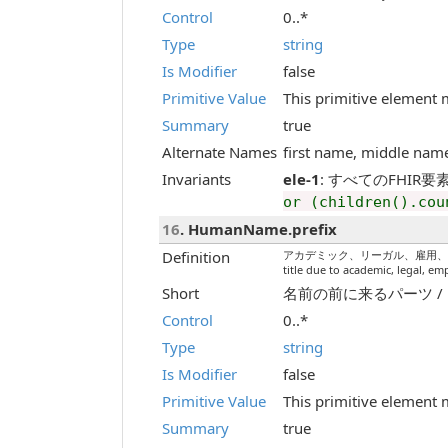
Control
0..*
Type
string
Is Modifier
false
Primitive Value
This primitive element 
Summary
true
Alternate Names
first name, middle nam
Invariants
ele-1
: すべてのFHIR要素には
or (children().cou
16
. HumanName.prefix
Definition
アカデミック、リーガル、雇用、または貴
title due to academic, legal, em
Short
名前の前に来るパーツ / Parts
Control
0..*
Type
string
Is Modifier
false
Primitive Value
This primitive element 
Summary
true