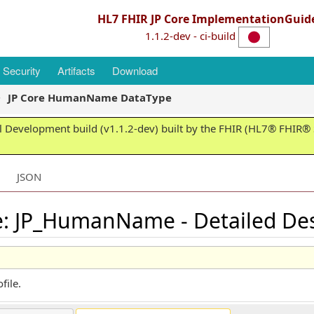
HL7 FHIR JP Core ImplementationGuid
1.1.2-dev - ci-build
Security
Artifacts
Download
JP Core HumanName DataType
 Development build (v1.1.2-dev) built by the FHIR (HL7® FHIR® S
JSON
le: JP_HumanName - Detailed Des
file.