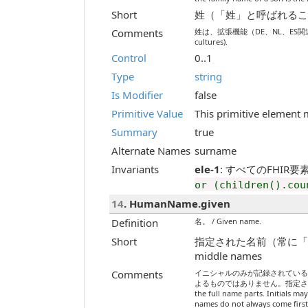
Short
姓（「姓」と呼ばれることが多い） 
Comments
姓は、拡張機能（DE、NL、ES関連の培養）を使
cultures).
Control
0..1
Type
string
Is Modifier
false
Primitive Value
This primitive element 
Summary
true
Alternate Names
surname
Invariants
ele-1
: すべてのFHIR要素には
or (children().cou
14
. HumanName.given
Definition
名。 / Given name.
Short
指定された名前（常に「最初」で
middle names
Comments
イニシャルのみが記録されてい
よるものではありません。指定された名前が常
the full name parts. Initials ma
names do not always come first