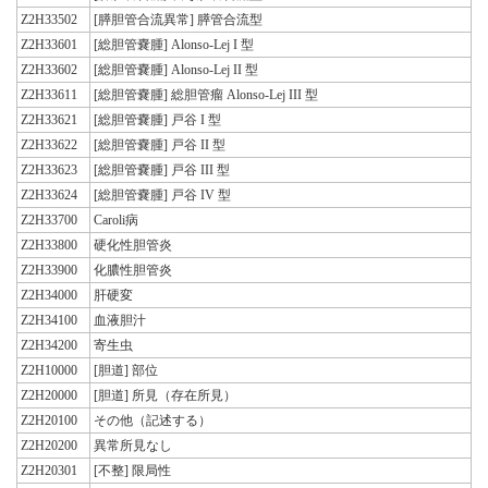
Z2H33502
[膵胆管合流異常] 膵管合流型
Z2H33601
[総胆管嚢腫] Alonso-Lej I 型
Z2H33602
[総胆管嚢腫] Alonso-Lej II 型
Z2H33611
[総胆管嚢腫] 総胆管瘤 Alonso-Lej III 型
Z2H33621
[総胆管嚢腫] 戸谷 I 型
Z2H33622
[総胆管嚢腫] 戸谷 II 型
Z2H33623
[総胆管嚢腫] 戸谷 III 型
Z2H33624
[総胆管嚢腫] 戸谷 IV 型
Z2H33700
Caroli病
Z2H33800
硬化性胆管炎
Z2H33900
化膿性胆管炎
Z2H34000
肝硬変
Z2H34100
血液胆汁
Z2H34200
寄生虫
Z2H10000
[胆道] 部位
Z2H20000
[胆道] 所見（存在所見）
Z2H20100
その他（記述する）
Z2H20200
異常所見なし
Z2H20301
[不整] 限局性