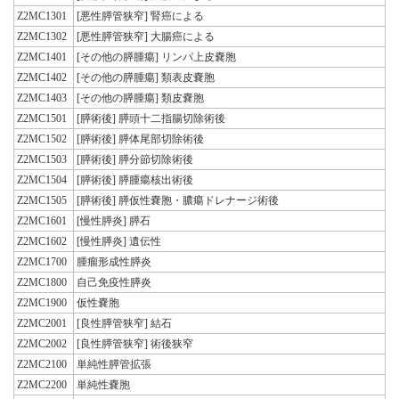
Z2MC1301
[悪性膵管狭窄] 腎癌による
Z2MC1302
[悪性膵管狭窄] 大腸癌による
Z2MC1401
[その他の膵腫瘍] リンパ上皮嚢胞
Z2MC1402
[その他の膵腫瘍] 類表皮嚢胞
Z2MC1403
[その他の膵腫瘍] 類皮嚢胞
Z2MC1501
[膵術後] 膵頭十二指腸切除術後
Z2MC1502
[膵術後] 膵体尾部切除術後
Z2MC1503
[膵術後] 膵分節切除術後
Z2MC1504
[膵術後] 膵腫瘍核出術後
Z2MC1505
[膵術後] 膵仮性嚢胞・膿瘍ドレナージ術後
Z2MC1601
[慢性膵炎] 膵石
Z2MC1602
[慢性膵炎] 遺伝性
Z2MC1700
腫瘤形成性膵炎
Z2MC1800
自己免疫性膵炎
Z2MC1900
仮性嚢胞
Z2MC2001
[良性膵管狭窄] 結石
Z2MC2002
[良性膵管狭窄] 術後狭窄
Z2MC2100
単純性膵管拡張
Z2MC2200
単純性嚢胞