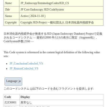
Name
JP_EndoscopyTerminologyCodesJED_CS
Title
JP Core Endoscopy JED CodeSystem
Status
Active ( 2024-11-18 )
Copyright
Copyright JED-Project 一般社団法人 日本消化器内視鏡学会
日本消化器内視鏡学会が推進するJED (Japan Endoscopy Database) Projectで定義
されるコードシステム — 最初の2000 件だけの表示に限定（fragment化）,
CodeSystem件数:2166 —
This Code system is referenced in the content logical definition of the following value
sets:
JP_ConclusionCodesJed_VS
JP_ReasonCodesJed_VS
Language: ja
このコードシステム は以下のコードを含むフラグメントを提供します:
Code
Display
Z2Z30001
異常なし