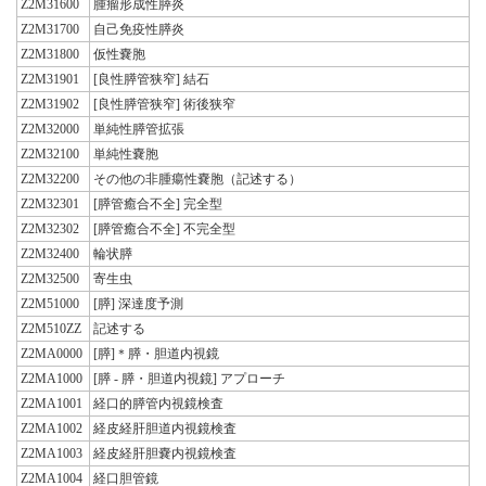
Z2M31600
腫瘤形成性膵炎
Z2M31700
自己免疫性膵炎
Z2M31800
仮性嚢胞
Z2M31901
[良性膵管狭窄] 結石
Z2M31902
[良性膵管狭窄] 術後狭窄
Z2M32000
単純性膵管拡張
Z2M32100
単純性嚢胞
Z2M32200
その他の非腫瘍性嚢胞（記述する）
Z2M32301
[膵管癒合不全] 完全型
Z2M32302
[膵管癒合不全] 不完全型
Z2M32400
輪状膵
Z2M32500
寄生虫
Z2M51000
[膵] 深達度予測
Z2M510ZZ
記述する
Z2MA0000
[膵]＊膵・胆道内視鏡
Z2MA1000
[膵 - 膵・胆道内視鏡] アプローチ
Z2MA1001
経口的膵管内視鏡検査
Z2MA1002
経皮経肝胆道内視鏡検査
Z2MA1003
経皮経肝胆嚢内視鏡検査
Z2MA1004
経口胆管鏡