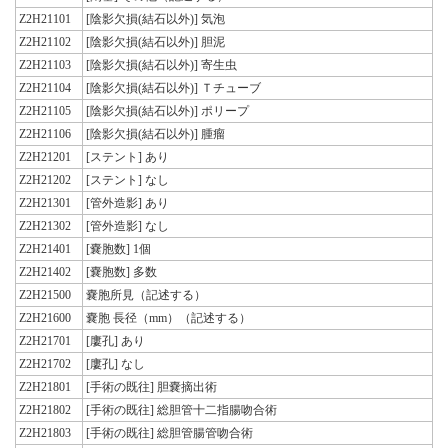
Z2H21101
[陰影欠損(結石以外)] 気泡
Z2H21102
[陰影欠損(結石以外)] 胆泥
Z2H21103
[陰影欠損(結石以外)] 寄生虫
Z2H21104
[陰影欠損(結石以外)] Ｔチューブ
Z2H21105
[陰影欠損(結石以外)] ポリープ
Z2H21106
[陰影欠損(結石以外)] 腫瘤
Z2H21201
[ステント] あり
Z2H21202
[ステント] なし
Z2H21301
[管外造影] あり
Z2H21302
[管外造影] なし
Z2H21401
[嚢胞数] 1個
Z2H21402
[嚢胞数] 多数
Z2H21500
嚢胞所見（記述する）
Z2H21600
嚢胞 長径（mm）（記述する）
Z2H21701
[廔孔] あり
Z2H21702
[廔孔] なし
Z2H21801
[手術の既往] 胆嚢摘出術
Z2H21802
[手術の既往] 総胆管十二指腸吻合術
Z2H21803
[手術の既往] 総胆管腸管吻合術