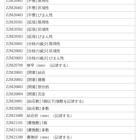
Z2M20401
[不整] 限局性
Z2M20402
[不整] 区域性
Z2M20403
[不整] びまん性
Z2M20501
[拡張] 限局性
Z2M20502
[拡張] 区域性
Z2M20503
[拡張] びまん性
Z2M20601
[分枝の減少] 限局性
Z2M20602
[分枝の減少] 区域性
Z2M20603
[分枝の減少] びまん性
Z2M20700
狭窄（mm）（記述する）
Z2M20801
[閉塞] 結石
Z2M20802
[閉塞] 腫瘤
Z2M20803
[閉塞] 部分的
Z2M20804
[閉塞] 完全
Z2M20901
[結石数] 5個以下(個数を記述する)
Z2M20902
[結石数] 多数
Z2M21000
結石径（mm）（記述する）
Z2M21101
[嚢胞数] 1個
Z2M21102
[嚢胞数] 多数
Z2M21200
嚢胞径（mm）（記述する）