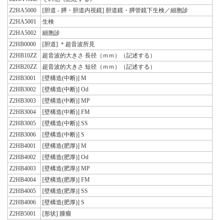
Z2HA5000
[胆道 - 膵・胆道内視鏡] 胆道鏡・膵管鏡下生検／細胞診
Z2HA5001
生検
Z2HA5002
細胞診
Z2HB0000
[胆道] ＊超音波所見
Z2HB10ZZ
超音波的大きさ 長径（ｍｍ）（記述する）
Z2HB20ZZ
超音波的大きさ 短径（ｍｍ）（記述する）
Z2HB3001
[壁構造(中断)] M
Z2HB3002
[壁構造(中断)] Od
Z2HB3003
[壁構造(中断)] MP
Z2HB3004
[壁構造(中断)] FM
Z2HB3005
[壁構造(中断)] SS
Z2HB3006
[壁構造(中断)] S
Z2HB4001
[壁構造(肥厚)] M
Z2HB4002
[壁構造(肥厚)] Od
Z2HB4003
[壁構造(肥厚)] MP
Z2HB4004
[壁構造(肥厚)] FM
Z2HB4005
[壁構造(肥厚)] SS
Z2HB4006
[壁構造(肥厚)] S
Z2HB5001
[形状] 腫瘤