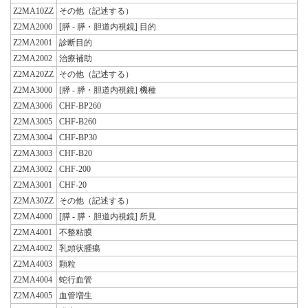
Z2MA10ZZ
その他（記述する）
Z2MA2000
[膵 - 膵・胆道内視鏡] 目的
Z2MA2001
診断目的
Z2MA2002
治療補助
Z2MA20ZZ
その他（記述する）
Z2MA3000
[膵 - 膵・胆道内視鏡] 機種
Z2MA3006
CHF-BP260
Z2MA3005
CHF-B260
Z2MA3004
CHF-BP30
Z2MA3003
CHF-B20
Z2MA3002
CHF-200
Z2MA3001
CHF-20
Z2MA30ZZ
その他（記述する）
Z2MA4000
[膵 - 膵・胆道内視鏡] 所見
Z2MA4001
不整粘膜
Z2MA4002
乳頭状腫瘍
Z2MA4003
顆粒
Z2MA4004
蛇行血管
Z2MA4005
血管増生