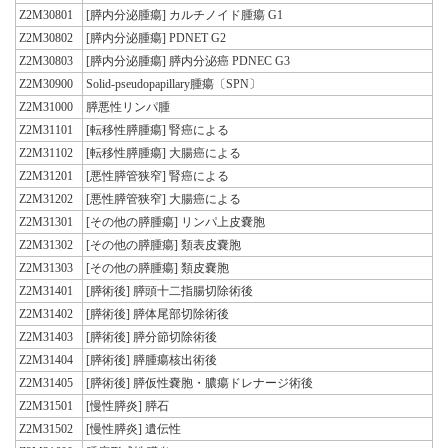
Z2M30801
[膵内分泌腫瘍] カルチノイド腫瘍 G1
Z2M30802
[膵内分泌腫瘍] PDNET G2
Z2M30803
[膵内分泌腫瘍] 膵内分泌癌 PDNEC G3
Z2M30900
Solid-pseudopapillary腫瘍〔SPN〕
Z2M31000
膵悪性リンパ腫
Z2M31101
[転移性膵腫瘍] 腎癌による
Z2M31102
[転移性膵腫瘍] 大腸癌による
Z2M31201
[悪性膵管狭窄] 腎癌による
Z2M31202
[悪性膵管狭窄] 大腸癌による
Z2M31301
[その他の膵腫瘍] リンパ上皮嚢胞
Z2M31302
[その他の膵腫瘍] 類表皮嚢胞
Z2M31303
[その他の膵腫瘍] 類皮嚢胞
Z2M31401
[膵術後] 膵頭十二指腸切除術後
Z2M31402
[膵術後] 膵体尾部切除術後
Z2M31403
[膵術後] 膵分節切除術後
Z2M31404
[膵術後] 膵腫瘍核出術後
Z2M31405
[膵術後] 膵仮性嚢胞・膿瘍ドレナージ術後
Z2M31501
[慢性膵炎] 膵石
Z2M31502
[慢性膵炎] 遺伝性