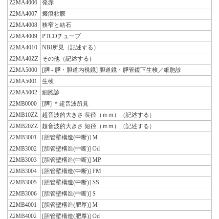
Z2MA4006
発赤
Z2MA4007
瘢痕粘膜
Z2MA4008
狭窄と結石
Z2MA4009
PTCDチューブ
Z2MA4010
NBI所見（記述する）
Z2MA40ZZ
その他（記述する）
Z2MA5000
[膵 - 膵・胆道内視鏡] 胆道鏡・膵管鏡下生検／細胞診
Z2MA5001
生検
Z2MA5002
細胞診
Z2MB0000
[膵] ＊超音波所見
Z2MB10ZZ
超音波的大きさ 長径（ｍｍ）（記述する）
Z2MB20ZZ
超音波的大きさ 短径（ｍｍ）（記述する）
Z2MB3001
[胆管壁構造(中断)] M
Z2MB3002
[胆管壁構造(中断)] Od
Z2MB3003
[胆管壁構造(中断)] MP
Z2MB3004
[胆管壁構造(中断)] FM
Z2MB3005
[胆管壁構造(中断)] SS
Z2MB3006
[胆管壁構造(中断)] S
Z2MB4001
[胆管壁構造(肥厚)] M
Z2MB4002
[胆管壁構造(肥厚)] Od