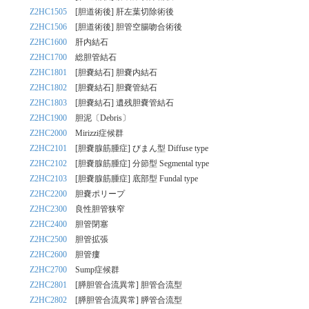
Z2HC1505
[胆道術後] 肝左葉切除術後
Z2HC1506
[胆道術後] 胆管空腸吻合術後
Z2HC1600
肝内結石
Z2HC1700
総胆管結石
Z2HC1801
[胆嚢結石] 胆嚢内結石
Z2HC1802
[胆嚢結石] 胆嚢管結石
Z2HC1803
[胆嚢結石] 遺残胆嚢管結石
Z2HC1900
胆泥〔Debris〕
Z2HC2000
Mirizzi症候群
Z2HC2101
[胆嚢腺筋腫症] びまん型 Diffuse type
Z2HC2102
[胆嚢腺筋腫症] 分節型 Segmental type
Z2HC2103
[胆嚢腺筋腫症] 底部型 Fundal type
Z2HC2200
胆嚢ポリープ
Z2HC2300
良性胆管狭窄
Z2HC2400
胆管閉塞
Z2HC2500
胆管拡張
Z2HC2600
胆管瘻
Z2HC2700
Sump症候群
Z2HC2801
[膵胆管合流異常] 胆管合流型
Z2HC2802
[膵胆管合流異常] 膵管合流型