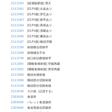
Z2A32303
[経過観察後] 増大
Z2A32401
[ELPS後] 出血あり
Z2A32402
[ELPS後] 穿孔あり
Z2A32403
[ELPS後] 狭窄あり
Z2A32404
[ELPS後] 再発あり
Z2A32405
[ELPS後] 潰瘍あり
Z2A32406
[ELPS後] 瘢痕あり
Z2A32407
[ELPS後] 喉頭浮腫
Z2A32500
術後吻合部狭窄
Z2A32600
術後縫合不全
Z2A32700
経口的治療後狭窄
Z2A32801
[咽喉食摘術後] 空腸再建
Z2A32802
[咽喉食摘術後] 胃管再建
Z2A32900
喉頭全摘術後
Z2A33000
咽頭部分切除術後
Z2A33100
喉頭部分切除術後
Z2A30100
その他（記述する）
Z2B30200
食道癌
Z2B30300
バレット食道腺癌
Z2B30400
食道胃接合部腺癌