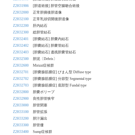
Z2H31906
[胆道術後] 胆管空腸吻合術後
Z2H32000
正常胆摘後胆道像
Z2H32100
正常乳頭切開後胆道像
Z2H32200
肝内結石
Z2H32300
総胆管結石
Z2H32401
[胆嚢結石] 胆嚢内結石
Z2H32402
[胆嚢結石] 胆嚢管結石
Z2H32403
[胆嚢結石] 遺残胆嚢管結石
Z2H32500
胆泥〔Debris〕
Z2H32600
Mirizzi症候群
Z2H32701
[胆嚢腺筋腫症] びまん型 Diffuse type
Z2H32702
[胆嚢腺筋腫症] 分節型 Segmental type
Z2H32703
[胆嚢腺筋腫症] 底部型 Fundal type
Z2H32800
胆嚢ポリープ
Z2H32900
良性胆管狭窄
Z2H33000
胆管閉塞
Z2H33100
胆管拡張
Z2H33200
胆汁漏出
Z2H33300
胆管瘻
Z2H33400
Sump症候群