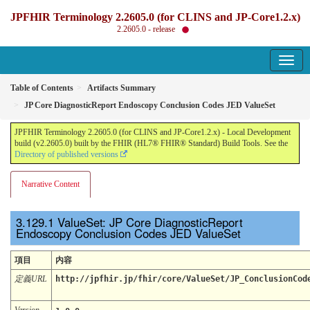
JPFHIR Terminology 2.2605.0 (for CLINS and JP-Core1.2.x)
2.2605.0 - release
Table of Contents
Artifacts Summary
JP Core DiagnosticReport Endoscopy Conclusion Codes JED ValueSet
JPFHIR Terminology 2.2605.0 (for CLINS and JP-Core1.2.x) - Local Development
build (v2.2605.0) built by the FHIR (HL7® FHIR® Standard) Build Tools. See the
Directory of published versions
Narrative Content
ValueSet: JP Core DiagnosticReport
Endoscopy Conclusion Codes JED ValueSet
項目
内容
定義URL
http://jpfhir.jp/fhir/core/ValueSet/JP_ConclusionCod
Version