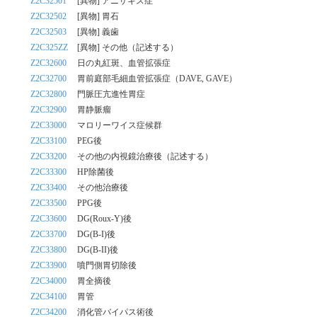
Z2C32501
[異物] アニサキス症
Z2C32502
[異物] 胃石
Z2C32503
[異物] 義歯
Z2C325ZZ
[異物] その他（記述する）
Z2C32600
日の丸紅斑、血管拡張症
Z2C32700
胃前庭部毛細血管拡張症（DAVE, GAVE）
Z2C32800
門脈圧亢進性胃症
Z2C32900
胃静脈瘤
Z2C33000
マロリーワイス症候群
Z2C33100
PEG後
Z2C33200
その他の内視鏡治療後（記述する）
Z2C33300
HP除菌後
Z2C33400
その他治療後
Z2C33500
PPG後
Z2C33600
DG(Roux-Y)後
Z2C33700
DG(B-I)後
Z2C33800
DG(B-II)後
Z2C33900
噴門側胃切除後
Z2C34000
胃全摘後
Z2C34100
胃管
Z2C34200
消化管バイパス術後