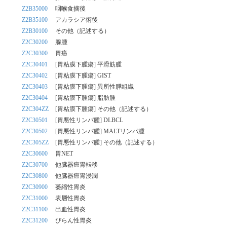
Z2B35000
咽喉食摘後
Z2B35100
アカラシア術後
Z2B30100
その他（記述する）
Z2C30200
腺腫
Z2C30300
胃癌
Z2C30401
[胃粘膜下腫瘍] 平滑筋腫
Z2C30402
[胃粘膜下腫瘍] GIST
Z2C30403
[胃粘膜下腫瘍] 異所性膵組織
Z2C30404
[胃粘膜下腫瘍] 脂肪腫
Z2C304ZZ
[胃粘膜下腫瘍] その他（記述する）
Z2C30501
[胃悪性リンパ腫] DLBCL
Z2C30502
[胃悪性リンパ腫] MALTリンパ腫
Z2C305ZZ
[胃悪性リンパ腫] その他（記述する）
Z2C30600
胃NET
Z2C30700
他臓器癌胃転移
Z2C30800
他臓器癌胃浸潤
Z2C30900
萎縮性胃炎
Z2C31000
表層性胃炎
Z2C31100
出血性胃炎
Z2C31200
びらん性胃炎