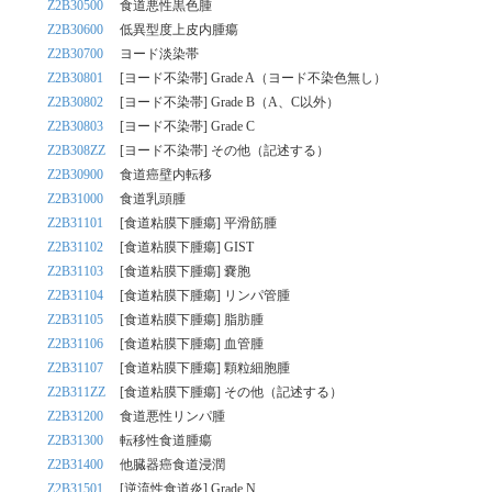
Z2B30500
食道悪性黒色腫
Z2B30600
低異型度上皮内腫瘍
Z2B30700
ヨード淡染帯
Z2B30801
[ヨード不染帯] Grade A（ヨード不染色無し）
Z2B30802
[ヨード不染帯] Grade B（A、C以外）
Z2B30803
[ヨード不染帯] Grade C
Z2B308ZZ
[ヨード不染帯] その他（記述する）
Z2B30900
食道癌壁内転移
Z2B31000
食道乳頭腫
Z2B31101
[食道粘膜下腫瘍] 平滑筋腫
Z2B31102
[食道粘膜下腫瘍] GIST
Z2B31103
[食道粘膜下腫瘍] 嚢胞
Z2B31104
[食道粘膜下腫瘍] リンパ管腫
Z2B31105
[食道粘膜下腫瘍] 脂肪腫
Z2B31106
[食道粘膜下腫瘍] 血管腫
Z2B31107
[食道粘膜下腫瘍] 顆粒細胞腫
Z2B311ZZ
[食道粘膜下腫瘍] その他（記述する）
Z2B31200
食道悪性リンパ腫
Z2B31300
転移性食道腫瘍
Z2B31400
他臓器癌食道浸潤
Z2B31501
[逆流性食道炎] Grade N