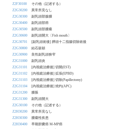
Z2F30100
その他（記述する）
Z2G30200
異常所見なし
Z2G30300
副乳頭部腺腫
Z2G30400
副乳頭部癌
Z2G30500
副乳頭部腫瘍
Z2G30600
副乳頭開大〔Fish mouth〕
Z2G30701
[副乳頭術後] 膵頭十二指腸切除術後
Z2G30800
結石嵌頓
Z2G30900
良性副乳頭狭窄
Z2G31000
副乳頭炎
Z2G31101
[内視鏡治療後] 切開(EST)
Z2G31102
[内視鏡治療後] 拡張(EPBD)
Z2G31103
[内視鏡治療後] 切除(Papillectomy)
Z2G31104
[内視鏡治療後] 焼灼(APC)
Z2G31200
腫脹
Z2G31300
副乳頭開大
Z2G30100
その他（記述する）
Z2H30200
異常所見なし
Z2H30300
腫瘍性疾患
Z2H30400
早期胆嚢癌 M-MP癌