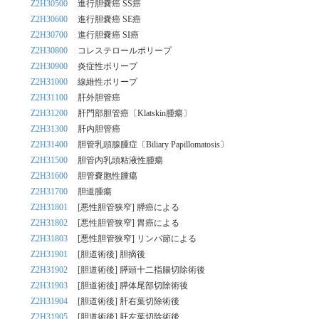
Z2H30500
進行胆嚢癌 SS癌
Z2H30600
進行胆嚢癌 SE癌
Z2H30700
進行胆嚢癌 SI癌
Z2H30800
コレステロールポリープ
Z2H30900
炎症性ポリープ
Z2H31000
線維性ポリープ
Z2H31100
肝外胆管癌
Z2H31200
肝門部胆管癌〔Klatskin腫瘍〕
Z2H31300
肝内胆管癌
Z2H31400
胆管乳頭腺腫症〔Biliary Papillomatosis〕
Z2H31500
胆管内乳頭粘液性腫瘍
Z2H31600
胆管嚢胞性腫瘍
Z2H31700
胆道腫瘍
Z2H31801
[悪性胆管狭窄] 膵癌による
Z2H31802
[悪性胆管狭窄] 胃癌による
Z2H31803
[悪性胆管狭窄] リンパ節による
Z2H31901
[胆道術後] 胆摘後
Z2H31902
[胆道術後] 膵頭十二指腸切除術後
Z2H31903
[胆道術後] 膵体尾部切除術後
Z2H31904
[胆道術後] 肝右葉切除術後
Z2H31905
[胆道術後] 肝左葉切除術後