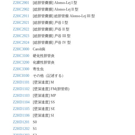
Z2HC2901
[総胆管嚢腫] Alonso-Lej I 型
Z2HC2902
[総胆管嚢腫] Alonso-Lej II 型
Z2HC2911
[総胆管嚢腫] 総胆管瘤 Alonso-Lej III 型
Z2HC2921
[総胆管嚢腫] 戸谷 I 型
Z2HC2922
[総胆管嚢腫] 戸谷 II 型
Z2HC2923
[総胆管嚢腫] 戸谷 III 型
Z2HC2924
[総胆管嚢腫] 戸谷 IV 型
Z2HC3000
Caroli病
Z2HC3100
硬化性胆管炎
Z2HC3200
化膿性胆管炎
Z2HC3300
寄生虫
Z2HC0100
その他（記述する）
Z2HD1101
[壁深達度] M
Z2HD1102
[壁深達度] FM(胆管癌)
Z2HD1103
[壁深達度] MP
Z2HD1104
[壁深達度] SS
Z2HD1105
[壁深達度] SE
Z2HD1106
[壁深達度] SI
Z2HD1201
S0
Z2HD1202
S1