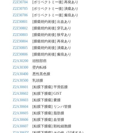
Z2Z30704
[ポリペクトミー後] 再発あり
Z2Z30705
[ポリペクトミー後] 潰瘍あり
Z2Z30706
[ポリペクトミー後] 瘢痕あり
Z2Z30801
[腫瘍焼灼術後] 出血あり
Z2Z30802
[腫瘍焼灼術後] 穿孔あり
Z2Z30803
[腫瘍焼灼術後] 狭窄あり
Z2Z30804
[腫瘍焼灼術後] 再発あり
Z2Z30805
[腫瘍焼灼術後] 潰瘍あり
Z2Z30806
[腫瘍焼灼術後] 瘢痕あり
Z2A30200
頭頸部癌
Z2A30300
壁内転移
Z2A30400
悪性黒色腫
Z2A30500
乳頭腫
Z2A30601
[粘膜下腫瘍] 平滑筋腫
Z2A30602
[粘膜下腫瘍] GIST
Z2A30603
[粘膜下腫瘍] 嚢腫
Z2A30604
[粘膜下腫瘍] リンパ管腫
Z2A30605
[粘膜下腫瘍] 脂肪腫
Z2A30606
[粘膜下腫瘍] 血管腫
Z2A30607
[粘膜下腫瘍] 顆粒細胞腫
Z2A306ZZ
[粘膜下腫瘍] その他（記述する）