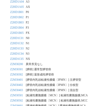
Z2HD1A04
A3
Z2HD1A05
AX
Z2HD1B01
P0
Z2HD1B02
P1
Z2HD1B03
P2
Z2HD1B04
P3
Z2HD1B05
PX
Z2HD1C01
N0
Z2HD1C02
N1
Z2HD1C03
N2
Z2HD1C04
N3
Z2HD1C05
NX
Z2M30200
異常所見なし
Z2M30301
[膵癌] 通常型膵管癌
Z2M30302
[膵癌] 退形成性膵管癌
Z2M30401
[膵管内乳頭粘液性腫瘍〔IPMN〕] 主膵管型
Z2M30402
[膵管内乳頭粘液性腫瘍〔IPMN〕] 分枝型
Z2M30403
[膵管内乳頭粘液性腫瘍〔IPMN〕] 混合型
Z2M30501
[粘液性嚢胞腫瘍〔MCN〕] 粘液性嚢胞腺腫,MCA
Z2M30502
[粘液性嚢胞腫瘍〔MCN〕] 粘液性嚢胞腺癌,MCC
Z2M30601
[漿液性嚢胞腫瘍〔SCN〕] 漿液性嚢胞腺腫,SCA