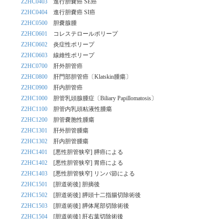
Z2HC0403
進行胆嚢癌 SE癌
Z2HC0404
進行胆嚢癌 SI癌
Z2HC0500
胆嚢腺腫
Z2HC0601
コレステロールポリープ
Z2HC0602
炎症性ポリープ
Z2HC0603
線維性ポリープ
Z2HC0700
肝外胆管癌
Z2HC0800
肝門部胆管癌〔Klatskin腫瘍〕
Z2HC0900
肝内胆管癌
Z2HC1000
胆管乳頭腺腫症〔Biliary Papillomatosis〕
Z2HC1100
胆管内乳頭粘液性腫瘍
Z2HC1200
胆管嚢胞性腫瘍
Z2HC1301
肝外胆管腫瘍
Z2HC1302
肝内胆管腫瘍
Z2HC1401
[悪性胆管狭窄] 膵癌による
Z2HC1402
[悪性胆管狭窄] 胃癌による
Z2HC1403
[悪性胆管狭窄] リンパ節による
Z2HC1501
[胆道術後] 胆摘後
Z2HC1502
[胆道術後] 膵頭十二指腸切除術後
Z2HC1503
[胆道術後] 膵体尾部切除術後
Z2HC1504
[胆道術後] 肝右葉切除術後