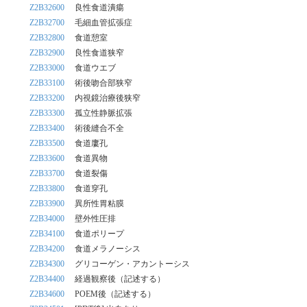
Z2B32600
良性食道潰瘍
Z2B32700
毛細血管拡張症
Z2B32800
食道憩室
Z2B32900
良性食道狭窄
Z2B33000
食道ウエブ
Z2B33100
術後吻合部狭窄
Z2B33200
内視鏡治療後狭窄
Z2B33300
孤立性静脈拡張
Z2B33400
術後縫合不全
Z2B33500
食道廔孔
Z2B33600
食道異物
Z2B33700
食道裂傷
Z2B33800
食道穿孔
Z2B33900
異所性胃粘膜
Z2B34000
壁外性圧排
Z2B34100
食道ポリープ
Z2B34200
食道メラノーシス
Z2B34300
グリコーゲン・アカントーシス
Z2B34400
経過観察後（記述する）
Z2B34600
POEM後（記述する）