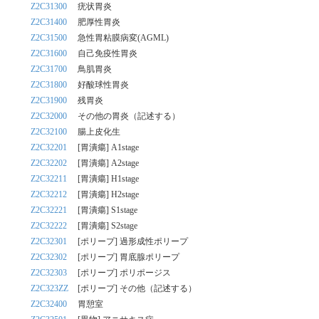
Z2C31300
疣状胃炎
Z2C31400
肥厚性胃炎
Z2C31500
急性胃粘膜病変(AGML)
Z2C31600
自己免疫性胃炎
Z2C31700
鳥肌胃炎
Z2C31800
好酸球性胃炎
Z2C31900
残胃炎
Z2C32000
その他の胃炎（記述する）
Z2C32100
腸上皮化生
Z2C32201
[胃潰瘍] A1stage
Z2C32202
[胃潰瘍] A2stage
Z2C32211
[胃潰瘍] H1stage
Z2C32212
[胃潰瘍] H2stage
Z2C32221
[胃潰瘍] S1stage
Z2C32222
[胃潰瘍] S2stage
Z2C32301
[ポリープ] 過形成性ポリープ
Z2C32302
[ポリープ] 胃底腺ポリープ
Z2C32303
[ポリープ] ポリポージス
Z2C323ZZ
[ポリープ] その他（記述する）
Z2C32400
胃憩室