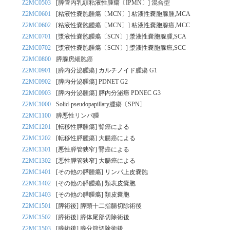
Z2MC0503
[膵管内乳頭粘液性腫瘍〔IPMN〕] 混合型
Z2MC0601
[粘液性嚢胞腫瘍〔MCN〕] 粘液性嚢胞腺腫,MCA
Z2MC0602
[粘液性嚢胞腫瘍〔MCN〕] 粘液性嚢胞腺癌,MCC
Z2MC0701
[漿液性嚢胞腫瘍〔SCN〕] 漿液性嚢胞腺腫,SCA
Z2MC0702
[漿液性嚢胞腫瘍〔SCN〕] 漿液性嚢胞腺癌,SCC
Z2MC0800
膵腺房細胞癌
Z2MC0901
[膵内分泌腫瘍] カルチノイド腫瘍 G1
Z2MC0902
[膵内分泌腫瘍] PDNET G2
Z2MC0903
[膵内分泌腫瘍] 膵内分泌癌 PDNEC G3
Z2MC1000
Solid-pseudopapillary腫瘍〔SPN〕
Z2MC1100
膵悪性リンパ腫
Z2MC1201
[転移性膵腫瘍] 腎癌による
Z2MC1202
[転移性膵腫瘍] 大腸癌による
Z2MC1301
[悪性膵管狭窄] 腎癌による
Z2MC1302
[悪性膵管狭窄] 大腸癌による
Z2MC1401
[その他の膵腫瘍] リンパ上皮嚢胞
Z2MC1402
[その他の膵腫瘍] 類表皮嚢胞
Z2MC1403
[その他の膵腫瘍] 類皮嚢胞
Z2MC1501
[膵術後] 膵頭十二指腸切除術後
Z2MC1502
[膵術後] 膵体尾部切除術後
Z2MC1503
[膵術後] 膵分節切除術後