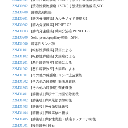
Z2M30602
[漿液性嚢胞腫瘍〔SCN〕] 漿液性嚢胞腺癌,SCC
Z2M30700
膵腺房細胞癌
Z2M30801
[膵内分泌腫瘍] カルチノイド腫瘍 G1
Z2M30802
[膵内分泌腫瘍] PDNET G2
Z2M30803
[膵内分泌腫瘍] 膵内分泌癌 PDNEC G3
Z2M30900
Solid-pseudopapillary腫瘍〔SPN〕
Z2M31000
膵悪性リンパ腫
Z2M31101
[転移性膵腫瘍] 腎癌による
Z2M31102
[転移性膵腫瘍] 大腸癌による
Z2M31201
[悪性膵管狭窄] 腎癌による
Z2M31202
[悪性膵管狭窄] 大腸癌による
Z2M31301
[その他の膵腫瘍] リンパ上皮嚢胞
Z2M31302
[その他の膵腫瘍] 類表皮嚢胞
Z2M31303
[その他の膵腫瘍] 類皮嚢胞
Z2M31401
[膵術後] 膵頭十二指腸切除術後
Z2M31402
[膵術後] 膵体尾部切除術後
Z2M31403
[膵術後] 膵分節切除術後
Z2M31404
[膵術後] 膵腫瘍核出術後
Z2M31405
[膵術後] 膵仮性嚢胞・膿瘍ドレナージ術後
Z2M31501
[慢性膵炎] 膵石