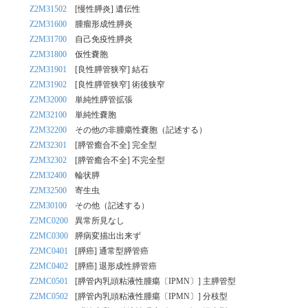
Z2M31502
[慢性膵炎] 遺伝性
Z2M31600
腫瘤形成性膵炎
Z2M31700
自己免疫性膵炎
Z2M31800
仮性嚢胞
Z2M31901
[良性膵管狭窄] 結石
Z2M31902
[良性膵管狭窄] 術後狭窄
Z2M32000
単純性膵管拡張
Z2M32100
単純性嚢胞
Z2M32200
その他の非腫瘍性嚢胞（記述する）
Z2M32301
[膵管癒合不全] 完全型
Z2M32302
[膵管癒合不全] 不完全型
Z2M32400
輪状膵
Z2M32500
寄生虫
Z2M30100
その他（記述する）
Z2MC0200
異常所見なし
Z2MC0300
膵病変描出出来ず
Z2MC0401
[膵癌] 通常型膵管癌
Z2MC0402
[膵癌] 退形成性膵管癌
Z2MC0501
[膵管内乳頭粘液性腫瘍〔IPMN〕] 主膵管型
Z2MC0502
[膵管内乳頭粘液性腫瘍〔IPMN〕] 分枝型