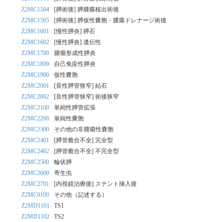
Z2MC1504
[膵術後] 膵腫瘍核出術後
Z2MC1505
[膵術後] 膵仮性嚢胞・膿瘍ドレナージ術後
Z2MC1601
[慢性膵炎] 膵石
Z2MC1602
[慢性膵炎] 遺伝性
Z2MC1700
腫瘤形成性膵炎
Z2MC1800
自己免疫性膵炎
Z2MC1900
仮性嚢胞
Z2MC2001
[良性膵管狭窄] 結石
Z2MC2002
[良性膵管狭窄] 術後狭窄
Z2MC2100
単純性膵管拡張
Z2MC2200
単純性嚢胞
Z2MC2300
その他の非腫瘍性嚢胞
Z2MC2401
[膵管癒合不全] 完全型
Z2MC2402
[膵管癒合不全] 不完全型
Z2MC2500
輪状膵
Z2MC2600
寄生虫
Z2MC2701
[内視鏡治療後] ステント挿入後
Z2MC0100
その他（記述する）
Z2MD1101
TS1
Z2MD1102
TS2