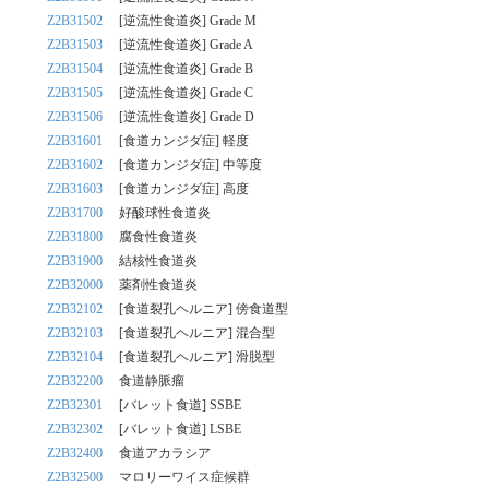
Z2B31502
[逆流性食道炎] Grade M
Z2B31503
[逆流性食道炎] Grade A
Z2B31504
[逆流性食道炎] Grade B
Z2B31505
[逆流性食道炎] Grade C
Z2B31506
[逆流性食道炎] Grade D
Z2B31601
[食道カンジダ症] 軽度
Z2B31602
[食道カンジダ症] 中等度
Z2B31603
[食道カンジダ症] 高度
Z2B31700
好酸球性食道炎
Z2B31800
腐食性食道炎
Z2B31900
結核性食道炎
Z2B32000
薬剤性食道炎
Z2B32102
[食道裂孔ヘルニア] 傍食道型
Z2B32103
[食道裂孔ヘルニア] 混合型
Z2B32104
[食道裂孔ヘルニア] 滑脱型
Z2B32200
食道静脈瘤
Z2B32301
[バレット食道] SSBE
Z2B32302
[バレット食道] LSBE
Z2B32400
食道アカラシア
Z2B32500
マロリーワイス症候群