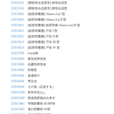
Z2H33501
[膵胆管合流異常] 胆管合流型
Z2H33502
[膵胆管合流異常] 膵管合流型
Z2H33601
[総胆管嚢腫] Alonso-Lej I 型
Z2H33602
[総胆管嚢腫] Alonso-Lej II 型
Z2H33611
[総胆管嚢腫] 総胆管瘤 Alonso-Lej III 型
Z2H33621
[総胆管嚢腫] 戸谷 I 型
Z2H33622
[総胆管嚢腫] 戸谷 II 型
Z2H33623
[総胆管嚢腫] 戸谷 III 型
Z2H33624
[総胆管嚢腫] 戸谷 IV 型
Z2H33700
Caroli病
Z2H33800
硬化性胆管炎
Z2H33900
化膿性胆管炎
Z2H34000
肝硬変
Z2H34100
血液胆汁
Z2H34200
寄生虫
Z2H30100
その他（記述する）
Z2HC0200
異常所見なし
Z2HC0300
胆道病変描出出来ず
Z2HC0401
早期胆嚢癌 M-MP癌
Z2HC0402
進行胆嚢癌 SS癌