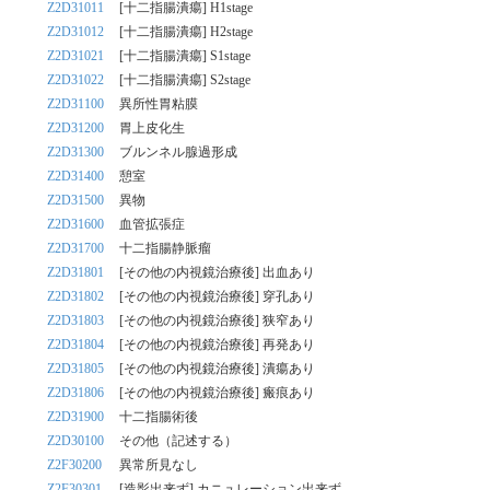
Z2D31011
[十二指腸潰瘍] H1stage
Z2D31012
[十二指腸潰瘍] H2stage
Z2D31021
[十二指腸潰瘍] S1stage
Z2D31022
[十二指腸潰瘍] S2stage
Z2D31100
異所性胃粘膜
Z2D31200
胃上皮化生
Z2D31300
ブルンネル腺過形成
Z2D31400
憩室
Z2D31500
異物
Z2D31600
血管拡張症
Z2D31700
十二指腸静脈瘤
Z2D31801
[その他の内視鏡治療後] 出血あり
Z2D31802
[その他の内視鏡治療後] 穿孔あり
Z2D31803
[その他の内視鏡治療後] 狭窄あり
Z2D31804
[その他の内視鏡治療後] 再発あり
Z2D31805
[その他の内視鏡治療後] 潰瘍あり
Z2D31806
[その他の内視鏡治療後] 瘢痕あり
Z2D31900
十二指腸術後
Z2D30100
その他（記述する）
Z2F30200
異常所見なし
Z2F30301
[造影出来ず] カニュレーション出来ず