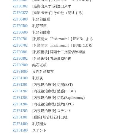
Z2F30302
[造影出来ず] 到達出来ず
Z2F303ZZ
[造影出来ず] その他（記述する）
Z2F30400
乳頭部腺腫
Z2F30500
乳頭部癌
Z2F30600
乳頭部腫瘍
Z2F30701
[乳頭開大〔Fish mouth〕] IPMNによる
Z2F30702
[乳頭開大〔Fish mouth〕] IPNBによる
Z2F30801
[乳頭術後] 膵頭十二指腸切除術後
Z2F30802
[乳頭術後] 乳頭形成術後
Z2F30900
結石嵌頓
Z2F31000
良性乳頭狭窄
Z2F31100
乳頭炎
Z2F31201
[内視鏡治療後] 切開(EST)
Z2F31202
[内視鏡治療後] 拡張(EPBD)
Z2F31203
[内視鏡治療後] 切除(Papillectomy)
Z2F31204
[内視鏡治療後] 焼灼(APC)
Z2F31205
[内視鏡治療後] ステント
Z2F31301
[腫脹] 胆管胆石排出後
Z2F31400
乳頭開大
Z2F31500
ステント