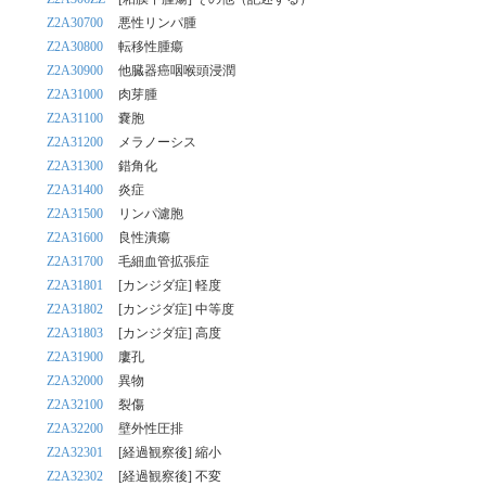
Z2A30700
悪性リンパ腫
Z2A30800
転移性腫瘍
Z2A30900
他臓器癌咽喉頭浸潤
Z2A31000
肉芽腫
Z2A31100
嚢胞
Z2A31200
メラノーシス
Z2A31300
錯角化
Z2A31400
炎症
Z2A31500
リンパ濾胞
Z2A31600
良性潰瘍
Z2A31700
毛細血管拡張症
Z2A31801
[カンジダ症] 軽度
Z2A31802
[カンジダ症] 中等度
Z2A31803
[カンジダ症] 高度
Z2A31900
廔孔
Z2A32000
異物
Z2A32100
裂傷
Z2A32200
壁外性圧排
Z2A32301
[経過観察後] 縮小
Z2A32302
[経過観察後] 不変