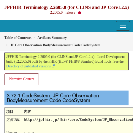
JPFHIR Terminology 2.2605.0 (for CLINS and JP-Core1.2.x)
2.2605.0 - release
Table of Contents
Artifacts Summary
JP Core Observation BodyMeasurement Code CodeSystem
JPFHIR Terminology 2.2605.0 (for CLINS and JP-Core1.2.x) - Local Development
build (v2.2605.0) built by the FHIR (HL7® FHIR® Standard) Build Tools. See the
Directory of published versions
Narrative Content
CodeSystem: JP Core Observation
BodyMeasurement Code CodeSystem
項目
内容
定義URL
http://jpfhir.jp/fhir/core/CodeSystem/JP_Observation
Version