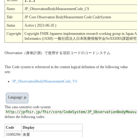
1.1.1
Name
JP_ObservationBodyMeasurementCode_CS
Title
JP Core Observation BodyMeasurement Code CodeSystem
Status
Active ( 2023-06-26 )
Copyright
Copyright FHIR Japanese implementation research working group in Japan A
Informatics (JAMI) 一般社団法人日本医療情報学会NeXEHRS課題
Observation（身体計測）で使用する項目コードのコードシステム
This Code system is referenced in the content logical definition of the following value
sets:
JP_ObservationBodyMeasurementCode_VS
Language: ja
This case-sensitive code system
http://jpfhir.jp/fhir/core/CodeSystem/JP_ObservationBodyMeasu
defines the following codes:
Code
Display
31000296
体重