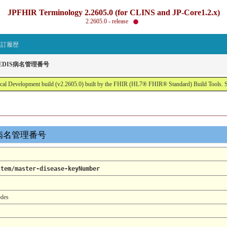
JPFHIR Terminology 2.2605.0 (for CLINS and JP-Core1.2.x)
2.2605.0 - release
改訂履歴
 : MEDIS病名管理番号
al Development build (v2.2605.0) built by the FHIR (HL7® FHIR® Standard) Build Tools. 
EDIS病名管理番号
stem/master-disease-keyNumber
des