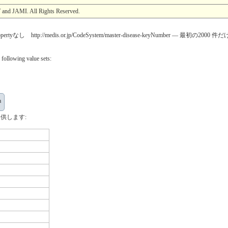
d JAMI. All Rights Reserved.
ttp://medis.or.jp/CodeSystem/master-disease-keyNumber — 最初の2000 
 following value sets:
a
供します: