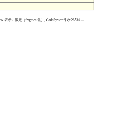
件だけの表示に限定（fragment化）, CodeSystem件数:28534 —