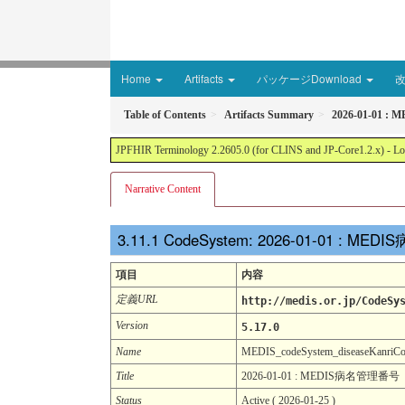
Home
Artifacts
パッケージDownload
Table of Contents
Artifacts Summary
2026-01-01
JPFHIR Terminology 2.2605.0 (for CLINS and JP-Core1.2.x) - Loc
Narrative Content
CodeSystem: 2026-01-01 : M
項目
内容
定義URL
http://medis.or.jp/CodeSy
Version
5.17.0
Name
MEDIS_codeSystem_diseaseKanriCo
Title
2026-01-01 : MEDIS病名管理番号
Status
Active ( 2026-01-25 )