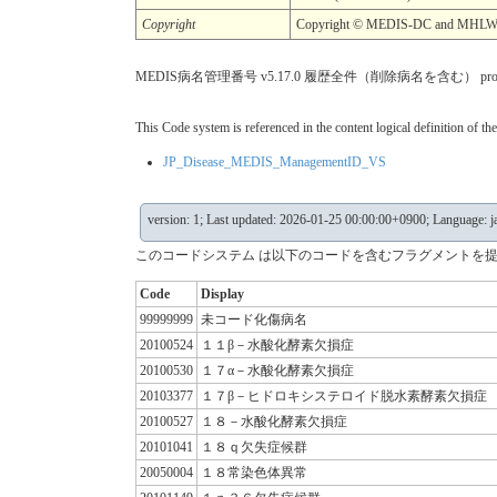
Copyright
Copyright © MEDIS-DC and MHLW an
MEDIS病名管理番号 v5.17.0 履歴全件（削除病名を含む） propertyなし h
This Code system is referenced in the content logical definition of the
JP_Disease_MEDIS_ManagementID_VS
version: 1; Last updated: 2026-01-25 00:00:00+0900; Language: j
このコードシステム は以下のコードを含むフラグメントを提
Code
Display
99999999
未コード化傷病名
20100524
１１β－水酸化酵素欠損症
20100530
１７α－水酸化酵素欠損症
20103377
１７β－ヒドロキシステロイド脱水素酵素欠損症
20100527
１８－水酸化酵素欠損症
20101041
１８ｑ欠失症候群
20050004
１８常染色体異常