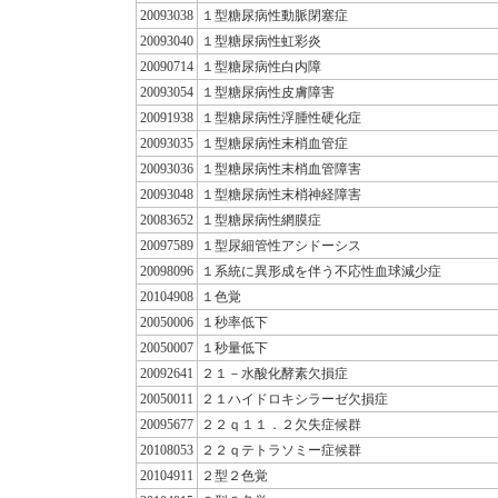
20093038
１型糖尿病性動脈閉塞症
20093040
１型糖尿病性虹彩炎
20090714
１型糖尿病性白内障
20093054
１型糖尿病性皮膚障害
20091938
１型糖尿病性浮腫性硬化症
20093035
１型糖尿病性末梢血管症
20093036
１型糖尿病性末梢血管障害
20093048
１型糖尿病性末梢神経障害
20083652
１型糖尿病性網膜症
20097589
１型尿細管性アシドーシス
20098096
１系統に異形成を伴う不応性血球減少症
20104908
１色覚
20050006
１秒率低下
20050007
１秒量低下
20092641
２１－水酸化酵素欠損症
20050011
２１ハイドロキシラーゼ欠損症
20095677
２２ｑ１１．２欠失症候群
20108053
２２ｑテトラソミー症候群
20104911
２型２色覚