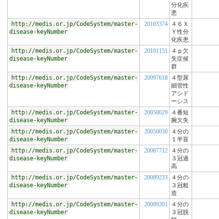
分化疾
患
http://medis.or.jp/CodeSystem/master-
20103374
４６Ｘ
disease-keyNumber
Ｙ性分
化疾患
http://medis.or.jp/CodeSystem/master-
20101151
４ｐ欠
disease-keyNumber
失症候
群
http://medis.or.jp/CodeSystem/master-
20097618
４型尿
disease-keyNumber
細管性
アシド
ーシス
http://medis.or.jp/CodeSystem/master-
20050029
４番短
disease-keyNumber
腕欠失
http://medis.or.jp/CodeSystem/master-
20050030
４分の
disease-keyNumber
１半盲
http://medis.or.jp/CodeSystem/master-
20087712
４分の
disease-keyNumber
３冠過
高
http://medis.or.jp/CodeSystem/master-
20089233
４分の
disease-keyNumber
３冠粗
造
http://medis.or.jp/CodeSystem/master-
20089201
４分の
disease-keyNumber
３冠脱