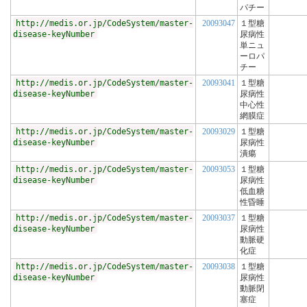
パチー
http://medis.or.jp/CodeSystem/master-
20093047
１型糖
disease-keyNumber
尿病性
単ニュ
ーロパ
チー
http://medis.or.jp/CodeSystem/master-
20093041
１型糖
disease-keyNumber
尿病性
中心性
網膜症
http://medis.or.jp/CodeSystem/master-
20093029
１型糖
disease-keyNumber
尿病性
潰瘍
http://medis.or.jp/CodeSystem/master-
20093053
１型糖
disease-keyNumber
尿病性
低血糖
性昏睡
http://medis.or.jp/CodeSystem/master-
20093037
１型糖
disease-keyNumber
尿病性
動脈硬
化症
http://medis.or.jp/CodeSystem/master-
20093038
１型糖
disease-keyNumber
尿病性
動脈閉
塞症