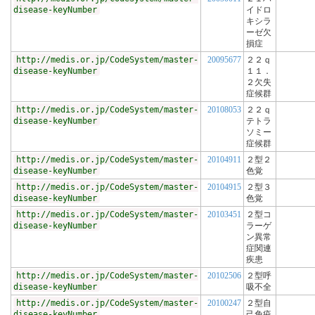
disease-keyNumber
イドロ
キシラ
ーゼ欠
損症
http://medis.or.jp/CodeSystem/master-
20095677
２２ｑ
disease-keyNumber
１１．
２欠失
症候群
http://medis.or.jp/CodeSystem/master-
20108053
２２ｑ
disease-keyNumber
テトラ
ソミー
症候群
http://medis.or.jp/CodeSystem/master-
20104911
２型２
disease-keyNumber
色覚
http://medis.or.jp/CodeSystem/master-
20104915
２型３
disease-keyNumber
色覚
http://medis.or.jp/CodeSystem/master-
20103451
２型コ
disease-keyNumber
ラーゲ
ン異常
症関連
疾患
http://medis.or.jp/CodeSystem/master-
20102506
２型呼
disease-keyNumber
吸不全
http://medis.or.jp/CodeSystem/master-
20100247
２型自
disease-keyNumber
己免疫