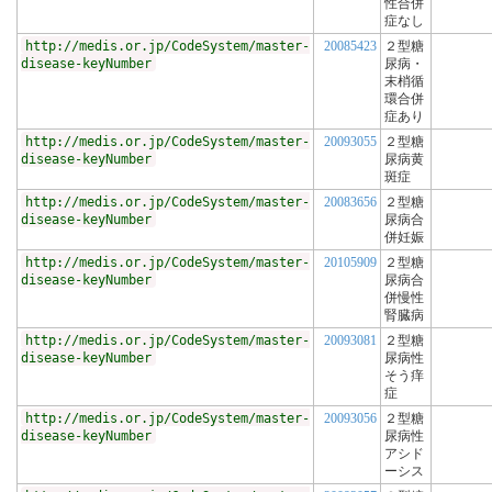
性合併
症なし
http://medis.or.jp/CodeSystem/master-
20085423
２型糖
disease-keyNumber
尿病・
末梢循
環合併
症あり
http://medis.or.jp/CodeSystem/master-
20093055
２型糖
disease-keyNumber
尿病黄
斑症
http://medis.or.jp/CodeSystem/master-
20083656
２型糖
disease-keyNumber
尿病合
併妊娠
http://medis.or.jp/CodeSystem/master-
20105909
２型糖
disease-keyNumber
尿病合
併慢性
腎臓病
http://medis.or.jp/CodeSystem/master-
20093081
２型糖
disease-keyNumber
尿病性
そう痒
症
http://medis.or.jp/CodeSystem/master-
20093056
２型糖
disease-keyNumber
尿病性
アシド
ーシス