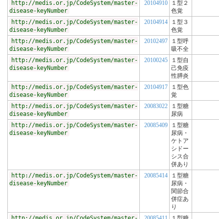
http://medis.or.jp/CodeSystem/master-
20104910
１型２
disease-keyNumber
色覚
http://medis.or.jp/CodeSystem/master-
20104914
１型３
disease-keyNumber
色覚
http://medis.or.jp/CodeSystem/master-
20102497
１型呼
disease-keyNumber
吸不全
http://medis.or.jp/CodeSystem/master-
20100245
１型自
disease-keyNumber
己免疫
性膵炎
http://medis.or.jp/CodeSystem/master-
20104917
１型色
disease-keyNumber
覚
http://medis.or.jp/CodeSystem/master-
20083022
１型糖
disease-keyNumber
尿病
http://medis.or.jp/CodeSystem/master-
20085409
１型糖
disease-keyNumber
尿病・
ケトア
シドー
シス合
併あり
http://medis.or.jp/CodeSystem/master-
20085414
１型糖
disease-keyNumber
尿病・
関節合
併症あ
り
http://medis.or.jp/CodeSystem/master-
20085411
１型糖