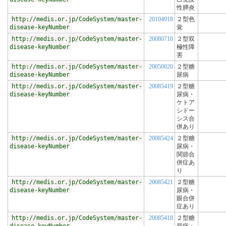
性膵炎
http://medis.or.jp/CodeSystem/master-
20104918
２型色
disease-keyNumber
覚
http://medis.or.jp/CodeSystem/master-
20080710
２型双
disease-keyNumber
極性障
害
http://medis.or.jp/CodeSystem/master-
20050020
２型糖
disease-keyNumber
尿病
http://medis.or.jp/CodeSystem/master-
20085419
２型糖
disease-keyNumber
尿病・
ケトア
シドー
シス合
併あり
http://medis.or.jp/CodeSystem/master-
20085424
２型糖
disease-keyNumber
尿病・
関節合
併症あ
り
http://medis.or.jp/CodeSystem/master-
20085421
２型糖
disease-keyNumber
尿病・
眼合併
症あり
http://medis.or.jp/CodeSystem/master-
20085418
２型糖