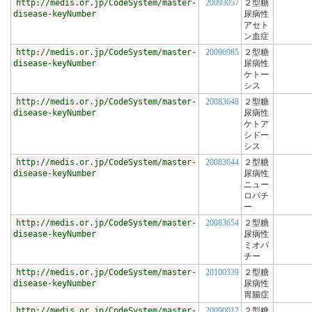
http://medis.or.jp/CodeSystem/master-
20093057
２型糖
disease-keyNumber
尿病性
アセト
ン血症
http://medis.or.jp/CodeSystem/master-
20096985
２型糖
disease-keyNumber
尿病性
ケトー
シス
http://medis.or.jp/CodeSystem/master-
20083648
２型糖
disease-keyNumber
尿病性
ケトア
シドー
シス
http://medis.or.jp/CodeSystem/master-
20083644
２型糖
disease-keyNumber
尿病性
ニュー
ロパチ
ー
http://medis.or.jp/CodeSystem/master-
20083654
２型糖
disease-keyNumber
尿病性
ミオパ
チー
http://medis.or.jp/CodeSystem/master-
20100339
２型糖
disease-keyNumber
尿病性
胃腸症
http://medis.or.jp/CodeSystem/master-
20090012
２型糖