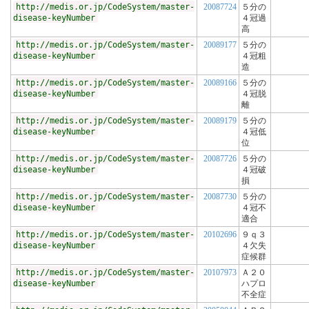
http://medis.or.jp/CodeSystem/master-
20087724
５分の
disease-keyNumber
４冠過
高
http://medis.or.jp/CodeSystem/master-
20089177
５分の
disease-keyNumber
４冠粗
造
http://medis.or.jp/CodeSystem/master-
20089166
５分の
disease-keyNumber
４冠脱
離
http://medis.or.jp/CodeSystem/master-
20089179
５分の
disease-keyNumber
４冠低
位
http://medis.or.jp/CodeSystem/master-
20087726
５分の
disease-keyNumber
４冠破
損
http://medis.or.jp/CodeSystem/master-
20087730
５分の
disease-keyNumber
４冠不
適合
http://medis.or.jp/CodeSystem/master-
20102696
９ｑ３
disease-keyNumber
４欠失
症候群
http://medis.or.jp/CodeSystem/master-
20107973
Ａ２０
disease-keyNumber
ハプロ
不全症