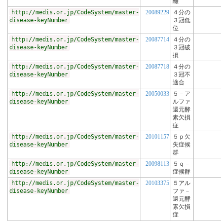
離
http://medis.or.jp/CodeSystem/master-
20089229
４分の
disease-keyNumber
３冠低
位
http://medis.or.jp/CodeSystem/master-
20087714
４分の
disease-keyNumber
３冠破
損
http://medis.or.jp/CodeSystem/master-
20087718
４分の
disease-keyNumber
３冠不
適合
http://medis.or.jp/CodeSystem/master-
20050033
５－ア
disease-keyNumber
ルファ
還元酵
素欠損
症
http://medis.or.jp/CodeSystem/master-
20101157
５ｐ欠
disease-keyNumber
失症候
群
http://medis.or.jp/CodeSystem/master-
20098113
５ｑ－
disease-keyNumber
症候群
http://medis.or.jp/CodeSystem/master-
20103375
５アル
disease-keyNumber
ファ－
還元酵
素欠損
症