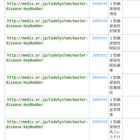
http://medis.or.jp/CodeSystem/master-
20088188
１型糖
disease-keyNumber
尿病性
壊疽
http://medis.or.jp/CodeSystem/master-
20093030
１型糖
disease-keyNumber
尿病性
肝障害
http://medis.or.jp/CodeSystem/master-
20093031
１型糖
disease-keyNumber
尿病性
関節症
http://medis.or.jp/CodeSystem/master-
20093032
１型糖
disease-keyNumber
尿病性
眼筋麻
痺
http://medis.or.jp/CodeSystem/master-
20093033
１型糖
disease-keyNumber
尿病性
筋萎縮
症
http://medis.or.jp/CodeSystem/master-
20093034
１型糖
disease-keyNumber
尿病性
血管障
害
http://medis.or.jp/CodeSystem/master-
20093039
１型糖
disease-keyNumber
尿病性
高コレ
ステロ