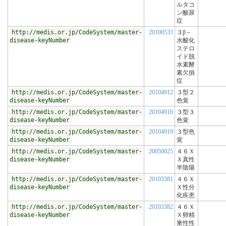
ルタコ
ン酸尿
症
http://medis.or.jp/CodeSystem/master-
20100533
３β－
disease-keyNumber
水酸化
ステロ
イド脱
水素酵
素欠損
症
http://medis.or.jp/CodeSystem/master-
20104912
３型２
disease-keyNumber
色覚
http://medis.or.jp/CodeSystem/master-
20104916
３型３
disease-keyNumber
色覚
http://medis.or.jp/CodeSystem/master-
20104919
３型色
disease-keyNumber
覚
http://medis.or.jp/CodeSystem/master-
20050025
４６Ｘ
disease-keyNumber
Ｘ真性
半陰陽
http://medis.or.jp/CodeSystem/master-
20103381
４６Ｘ
disease-keyNumber
Ｘ性分
化疾患
http://medis.or.jp/CodeSystem/master-
20103382
４６Ｘ
disease-keyNumber
Ｘ卵精
巣性性