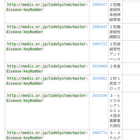
http://medis.or.jp/CodeSystem/master-
20093077
２型糖
disease-keyNumber
尿病性
末梢神
経障害
http://medis.or.jp/CodeSystem/master-
20083647
２型糖
disease-keyNumber
尿病性
網膜症
http://medis.or.jp/CodeSystem/master-
20097552
２型尿
disease-keyNumber
細管性
アシド
ーシス
http://medis.or.jp/CodeSystem/master-
20104909
２色覚
disease-keyNumber
http://medis.or.jp/CodeSystem/master-
20105001
２対１
disease-keyNumber
房室ブ
ロック
http://medis.or.jp/CodeSystem/master-
20103296
３－ヒ
disease-keyNumber
ドロキ
シアシ
ルＣｏ
Ａ脱水
素酵素
欠損症
http://medis.or.jp/CodeSystem/master-
20097753
３－メ
disease-keyNumber
チルグ