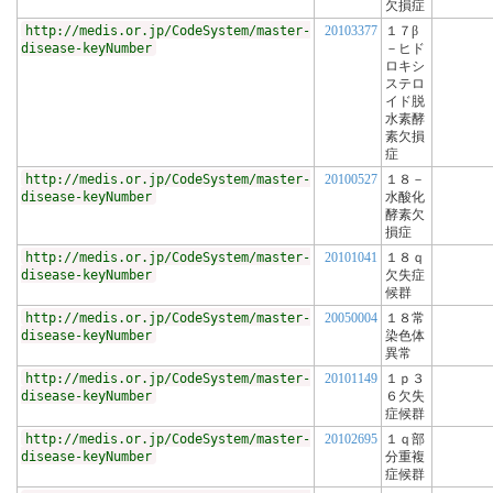
欠損症
http://medis.or.jp/CodeSystem/master-
20103377
１７β
disease-keyNumber
－ヒド
ロキシ
ステロ
イド脱
水素酵
素欠損
症
http://medis.or.jp/CodeSystem/master-
20100527
１８－
disease-keyNumber
水酸化
酵素欠
損症
http://medis.or.jp/CodeSystem/master-
20101041
１８ｑ
disease-keyNumber
欠失症
候群
http://medis.or.jp/CodeSystem/master-
20050004
１８常
disease-keyNumber
染色体
異常
http://medis.or.jp/CodeSystem/master-
20101149
１ｐ３
disease-keyNumber
６欠失
症候群
http://medis.or.jp/CodeSystem/master-
20102695
１ｑ部
disease-keyNumber
分重複
症候群