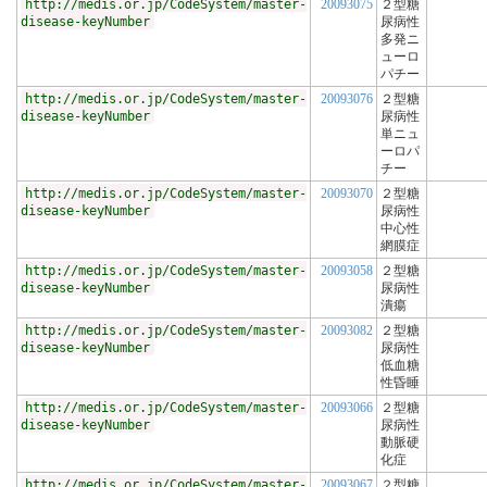
http://medis.or.jp/CodeSystem/master-
20093075
２型糖
disease-keyNumber
尿病性
多発ニ
ューロ
パチー
http://medis.or.jp/CodeSystem/master-
20093076
２型糖
disease-keyNumber
尿病性
単ニュ
ーロパ
チー
http://medis.or.jp/CodeSystem/master-
20093070
２型糖
disease-keyNumber
尿病性
中心性
網膜症
http://medis.or.jp/CodeSystem/master-
20093058
２型糖
disease-keyNumber
尿病性
潰瘍
http://medis.or.jp/CodeSystem/master-
20093082
２型糖
disease-keyNumber
尿病性
低血糖
性昏睡
http://medis.or.jp/CodeSystem/master-
20093066
２型糖
disease-keyNumber
尿病性
動脈硬
化症
http://medis.or.jp/CodeSystem/master-
20093067
２型糖