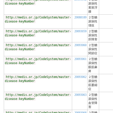
disease-keyNumber
尿病性
黄斑浮
腫
http://medis.or.jp/CodeSystem/master-
20088189
２型糖
disease-keyNumber
尿病性
壊疽
http://medis.or.jp/CodeSystem/master-
20093059
２型糖
disease-keyNumber
尿病性
肝障害
http://medis.or.jp/CodeSystem/master-
20093060
２型糖
disease-keyNumber
尿病性
関節症
http://medis.or.jp/CodeSystem/master-
20093061
２型糖
disease-keyNumber
尿病性
眼筋麻
痺
http://medis.or.jp/CodeSystem/master-
20093062
２型糖
disease-keyNumber
尿病性
筋萎縮
症
http://medis.or.jp/CodeSystem/master-
20093063
２型糖
disease-keyNumber
尿病性
血管障
害
http://medis.or.jp/CodeSystem/master-
20093068
２型糖