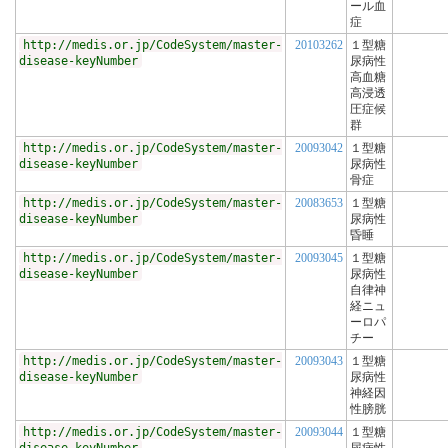
ール血
症
http://medis.or.jp/CodeSystem/master-
20103262
１型糖
disease-keyNumber
尿病性
高血糖
高浸透
圧症候
群
http://medis.or.jp/CodeSystem/master-
20093042
１型糖
disease-keyNumber
尿病性
骨症
http://medis.or.jp/CodeSystem/master-
20083653
１型糖
disease-keyNumber
尿病性
昏睡
http://medis.or.jp/CodeSystem/master-
20093045
１型糖
disease-keyNumber
尿病性
自律神
経ニュ
ーロパ
チー
http://medis.or.jp/CodeSystem/master-
20093043
１型糖
disease-keyNumber
尿病性
神経因
性膀胱
http://medis.or.jp/CodeSystem/master-
20093044
１型糖