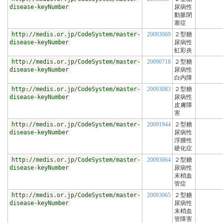
disease-keyNumber
尿病性
動脈閉
塞症
http://medis.or.jp/CodeSystem/master-
20093069
２型糖
disease-keyNumber
尿病性
虹彩炎
http://medis.or.jp/CodeSystem/master-
20090718
２型糖
disease-keyNumber
尿病性
白内障
http://medis.or.jp/CodeSystem/master-
20093083
２型糖
disease-keyNumber
尿病性
皮膚障
害
http://medis.or.jp/CodeSystem/master-
20091944
２型糖
disease-keyNumber
尿病性
浮腫性
硬化症
http://medis.or.jp/CodeSystem/master-
20093064
２型糖
disease-keyNumber
尿病性
末梢血
管症
http://medis.or.jp/CodeSystem/master-
20093065
２型糖
disease-keyNumber
尿病性
末梢血
管障害