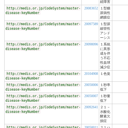
経障害
http://medis.or.jp/CodeSystem/master-
20083652
１型糖
disease-keyNumber
尿病性
網膜症
http://medis.or.jp/CodeSystem/master-
20097589
１型尿
disease-keyNumber
細管性
アシド
ーシス
http://medis.or.jp/CodeSystem/master-
20098096
１系統
disease-keyNumber
に異形
成を伴
う不応
性血球
減少症
http://medis.or.jp/CodeSystem/master-
20104908
１色覚
disease-keyNumber
http://medis.or.jp/CodeSystem/master-
20050006
１秒率
disease-keyNumber
低下
http://medis.or.jp/CodeSystem/master-
20050007
１秒量
disease-keyNumber
低下
http://medis.or.jp/CodeSystem/master-
20092641
２１－
disease-keyNumber
水酸化
酵素欠
損症
http://medis.or.jp/CodeSystem/master-
20050011
２１ハ