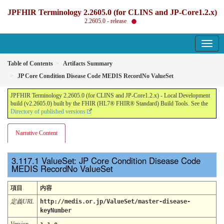
JPFHIR Terminology 2.2605.0 (for CLINS and JP-Core1.2.x)
2.2605.0 - release
Table of Contents
Artifacts Summary
JP Core Condition Disease Code MEDIS RecordNo ValueSet
JPFHIR Terminology 2.2605.0 (for CLINS and JP-Core1.2.x) - Local Development
build (v2.2605.0) built by the FHIR (HL7® FHIR® Standard) Build Tools. See the
Directory of published versions
Narrative Content
ValueSet: JP Core Condition Disease Code
MEDIS RecordNo ValueSet
項目
内容
定義URL
http://medis.or.jp/ValueSet/master-disease-
keyNumber
Version