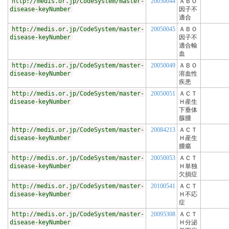
http://medis.or.jp/CodeSystem/master-
20050044
ＡＢＯ
disease-keyNumber
因子不
適合
http://medis.or.jp/CodeSystem/master-
20050045
ＡＢＯ
disease-keyNumber
因子不
適合輸
血
http://medis.or.jp/CodeSystem/master-
20050049
ＡＢＯ
disease-keyNumber
溶血性
疾患
http://medis.or.jp/CodeSystem/master-
20050051
ＡＣＴ
disease-keyNumber
Ｈ産生
下垂体
腺腫
http://medis.or.jp/CodeSystem/master-
20084213
ＡＣＴ
disease-keyNumber
Ｈ産生
腫瘍
http://medis.or.jp/CodeSystem/master-
20050053
ＡＣＴ
disease-keyNumber
Ｈ単独
欠損症
http://medis.or.jp/CodeSystem/master-
20100541
ＡＣＴ
disease-keyNumber
Ｈ不応
症
http://medis.or.jp/CodeSystem/master-
20095308
ＡＣＴ
disease-keyNumber
Ｈ分泌