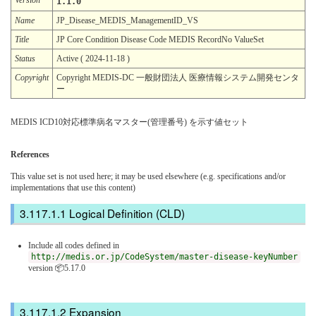
1.1.0
Name
JP_Disease_MEDIS_ManagementID_VS
Title
JP Core Condition Disease Code MEDIS RecordNo ValueSet
Status
Active ( 2024-11-18 )
Copyright
Copyright MEDIS-DC 一般財団法人 医療情報システム開発センタ
ー
MEDIS ICD10対応標準病名マスター(管理番号) を示す値セット
References
This value set is not used here; it may be used elsewhere (e.g. specifications and/or
implementations that use this content)
Logical Definition (CLD)
Include all codes defined in
http://medis.or.jp/CodeSystem/master-disease-keyNumber
version 📦5.17.0
Expansion