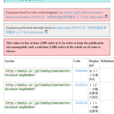
Expansion based on code system fragment
http://medis.or.jp/CodeSystem/master-
disease-keyNumber 2026-01-01 : MEDIS病名管理番号 v5.17.0 (CodeSystem)
Expansion performed internally based on
codesystem 2026-01-01 : MEDIS病名管
理番号 v5.17.0 (CodeSystem)
This value set has at least 2,000 codes in it. In order to keep the publication
size manageable, only a selection (1,000 codes) of the whole set of codes is
shown.
System
Code
Display
Definition
(ja)
http://medis.or.jp/CodeSystem/master-
99999999
未コー
disease-keyNumber
ド化傷
病名
http://medis.or.jp/CodeSystem/master-
20100524
１１β
disease-keyNumber
－水酸
化酵素
欠損症
http://medis.or.jp/CodeSystem/master-
20100530
１７α
disease-keyNumber
－水酸
化酵素