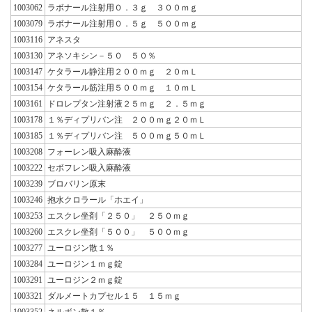
1003062
ラボナール注射用０．３ｇ ３００ｍｇ
1003079
ラボナール注射用０．５ｇ ５００ｍｇ
1003116
アネスタ
1003130
アネソキシン－５０ ５０％
1003147
ケタラール静注用２００ｍｇ ２０ｍＬ
1003154
ケタラール筋注用５００ｍｇ １０ｍＬ
1003161
ドロレプタン注射液２５ｍｇ ２．５ｍｇ
1003178
１％ディプリバン注 ２００ｍｇ２０ｍＬ
1003185
１％ディプリバン注 ５００ｍｇ５０ｍＬ
1003208
フォーレン吸入麻酔液
1003222
セボフレン吸入麻酔液
1003239
ブロバリン原末
1003246
抱水クロラール「ホエイ」
1003253
エスクレ坐剤「２５０」 ２５０ｍｇ
1003260
エスクレ坐剤「５００」 ５００ｍｇ
1003277
ユーロジン散１％
1003284
ユーロジン１ｍｇ錠
1003291
ユーロジン２ｍｇ錠
1003321
ダルメートカプセル１５ １５ｍｇ
1003352
ネルボン散１％