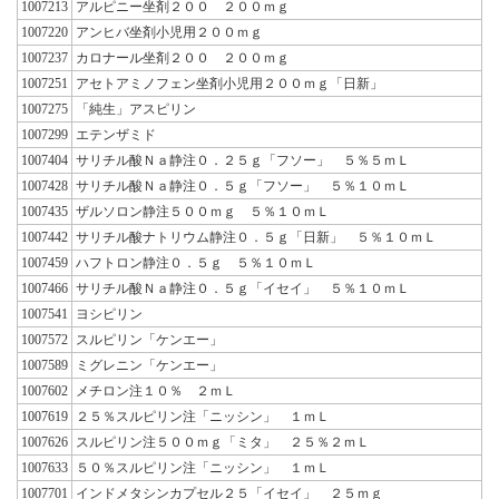
1007213
アルピニー坐剤２００ ２００ｍｇ
1007220
アンヒバ坐剤小児用２００ｍｇ
1007237
カロナール坐剤２００ ２００ｍｇ
1007251
アセトアミノフェン坐剤小児用２００ｍｇ「日新」
1007275
「純生」アスピリン
1007299
エテンザミド
1007404
サリチル酸Ｎａ静注０．２５ｇ「フソー」 ５％５ｍＬ
1007428
サリチル酸Ｎａ静注０．５ｇ「フソー」 ５％１０ｍＬ
1007435
ザルソロン静注５００ｍｇ ５％１０ｍＬ
1007442
サリチル酸ナトリウム静注０．５ｇ「日新」 ５％１０ｍＬ
1007459
ハフトロン静注０．５ｇ ５％１０ｍＬ
1007466
サリチル酸Ｎａ静注０．５ｇ「イセイ」 ５％１０ｍＬ
1007541
ヨシピリン
1007572
スルピリン「ケンエー」
1007589
ミグレニン「ケンエー」
1007602
メチロン注１０％ ２ｍＬ
1007619
２５％スルピリン注「ニッシン」 １ｍＬ
1007626
スルピリン注５００ｍｇ「ミタ」 ２５％２ｍＬ
1007633
５０％スルピリン注「ニッシン」 １ｍＬ
1007701
インドメタシンカプセル２５「イセイ」 ２５ｍｇ