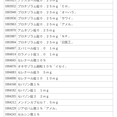
1003925
ノクスタール錠０．２５ｍｇ
1003932
ブロチゾラム錠０．２５ｍｇ「ＣＨ」
1003949
ブロチゾラム錠０．２５ｍｇ「オーハラ」
1003956
ブロチゾラム錠０．２５ｍｇ「サワイ」
1003963
ブロチゾラム錠０．２５ｍｇ「アメル」
1003970
アムネゾン錠０．２５ｍｇ
1003987
ブロチゾラム錠０．２５ｍｇ「ＮＰ」
1003994
ブロチゾラム錠０．２５ｍｇ「日医工」
1004007
エバミール錠１．０ １ｍｇ
1004014
ロラメット錠１．０ １ｍｇ
1004045
セレナール散１０％
1004076
オキサゾラム細粒１０％「イセイ」
1004083
セレナール錠５ ５ｍｇ
1004090
セレナール錠１０ １０ｍｇ
1004168
セパゾン散１％
1004182
セパゾン錠１ １ｍｇ
1004205
セパゾン錠２ ２ｍｇ
1004212
メンドンカプセル７．５ｍｇ
1004229
ジアゼパム散１％「アメル」
1004243
セルシン散１％