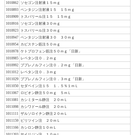
1010862
ソセゴン注射液１５ｍｇ
1010893
ペンタジン注射液１５ １５ｍｇ
1010909
トスパリール注１５ １５ｍｇ
1010916
ソセゴン注射液３０ｍｇ
1010923
トスパリール注３０ｍｇ
1010947
ペンタジン注射液３０ ３０ｍｇ
1010954
カピステン筋注５０ｍｇ
1010978
ケトプロフェン筋注５０ｍｇ「日新」
1010985
レペタン注０．２ｍｇ
1010992
ブプレノルフィン注０．２ｍｇ「日新」
1011012
レペタン注０．３ｍｇ
1011029
ブプレノルフィン注０．３ｍｇ「日新」
1011050
セダペイン注１５ １．５％１ｍＬ
1011067
ロピオン静注５０ｍｇ ５ｍＬ
1011081
カシミタール静注 ２０ｍＬ
1011098
カシワドール静注 ２０ｍＬ
1011111
ザルソロイチン静注２０ｍＬ
1011159
ピリツイン注 ２０ｍＬ
1011166
カシロン静注１０ｍＬ
1011203
サイリジン注 １０ｍＬ