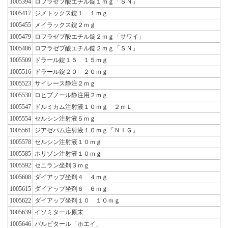
1005394
ロフラゼプ酸エチル錠１ｍｇ「ＳＮ」
1005417
ジメトックス錠１ １ｍｇ
1005455
メイラックス錠２ｍｇ
1005479
ロフラゼプ酸エチル錠２ｍｇ「サワイ」
1005486
ロフラゼプ酸エチル錠２ｍｇ「ＳＮ」
1005509
ドラール錠１５ １５ｍｇ
1005516
ドラール錠２０ ２０ｍｇ
1005523
サイレース静注２ｍｇ
1005530
ロヒプノール静注用２ｍｇ
1005547
ドルミカム注射液１０ｍｇ ２ｍＬ
1005554
セルシン注射液５ｍｇ
1005561
ジアゼパム注射液１０ｍｇ「ＮＩＧ」
1005578
セルシン注射液１０ｍｇ
1005585
ホリゾン注射液１０ｍｇ
1005592
セニラン坐剤３ｍｇ
1005608
ダイアップ坐剤４ ４ｍｇ
1005615
ダイアップ坐剤６ ６ｍｇ
1005622
ダイアップ坐剤１０ １０ｍｇ
1005639
イソミタール原末
1005646
バルビタール「ホエイ」