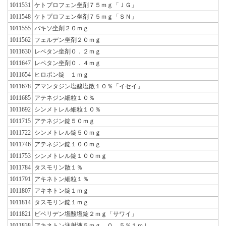
1011531
ケトプロフェン坐剤７５ｍｇ「ＪＧ」
1011548
ケトプロフェン坐剤７５ｍｇ「ＳＮ」
1011555
バキソ坐剤２０ｍｇ
1011562
フェルデン坐剤２０ｍｇ
1011630
レペタン坐剤０．２ｍｇ
1011647
レペタン坐剤０．４ｍｇ
1011654
ヒロポン錠 １ｍｇ
1011678
アマンタジン塩酸塩散１０％「イセイ」
1011685
アテネジン細粒１０％
1011692
シンメトレル細粒１０％
1011715
アテネジン錠５０ｍｇ
1011722
シンメトレル錠５０ｍｇ
1011746
アテネジン錠１００ｍｇ
1011753
シンメトレル錠１００ｍｇ
1011784
タスモリン散１％
1011791
アキネトン細粒１％
1011807
アキネトン錠１ｍｇ
1011814
タスモリン錠１ｍｇ
1011821
ビペリデン塩酸塩錠２ｍｇ「サワイ」
1011838
アキネトン注射液５ｍｇ ０．５％１ｍＬ