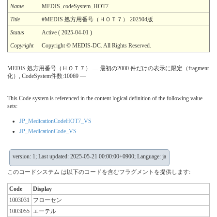
Name
MEDIS_codeSystem_HOT7
Title
#MEDIS 処方用番号（ＨＯＴ７） 202504版
Status
Active ( 2025-04-01 )
Copyright
Copyright © MEDIS-DC. All Rights Reserved.
MEDIS 処方用番号（ＨＯＴ７） — 最初の2000 件だけの表示に限定（fragment
化）, CodeSystem件数:10069 —
This Code system is referenced in the content logical definition of the following value
sets:
JP_MedicationCodeHOT7_VS
JP_MedicationCode_VS
version: 1; Last updated: 2025-05-21 00:00:00+0900; Language: ja
このコードシステム は以下のコードを含むフラグメントを提供します:
Code
Display
1003031
フローセン
1003055
エーテル