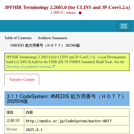
JPFHIR Terminology 2.2605.0 (for CLINS and JP-Core1.2.x)
2.2605.0 - release
Table of Contents
Artifacts Summary
#MEDIS 処方用番号（ＨＯＴ７） 202504版
JPFHIR Terminology 2.2605.0 (for CLINS and JP-Core1.2.x) - Local Development
build (v2.2605.0) built by the FHIR (HL7® FHIR® Standard) Build Tools. See the
Directory of published versions
Narrative Content
CodeSystem: #MEDIS 処方用番号（ＨＯＴ７）
202504版
項目
内容
定義URL
http://medis.or.jp/CodeSystem/master-HOT7
Version
2025.4.1