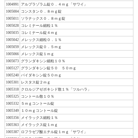
1004991
アルプラゾラム錠０．４ｍｇ「サワイ」
1005004
コンスタン０．８ｍｇ錠
1005011
ソラナックス０．８ｍｇ錠
1005028
コレミナール細粒１％
1005035
コレミナール錠４ｍｇ
1005042
メレックス細粒０．１％
1005059
メレックス錠０．５ｍｇ
1005066
メレックス錠１ｍｇ
1005073
グランダキシン細粒１０％
1005127
グランダキシン錠５０ ５０ｍｇ
1005240
バイダキシン錠５０ｍｇ
1005301
レスタス錠２ｍｇ
1005318
クロルジアゼポキシド散１％「ツルハラ」
1005325
コントール散１０％
1005332
５ｍｇコントール錠
1005349
１０ｍｇコントール錠
1005356
メイラックス細粒１％
1005363
メイラックス錠１ｍｇ
1005387
ロフラゼプ酸エチル錠１ｍｇ「サワイ」