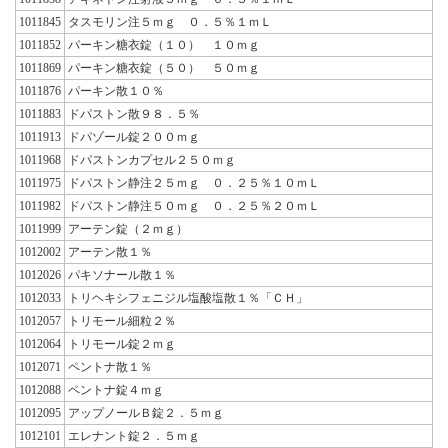
1011845
タスモリン注５ｍｇ ０．５％１ｍＬ
1011852
パーキン糖衣錠（１０） １０ｍｇ
1011869
パーキン糖衣錠（５０） ５０ｍｇ
1011876
パーキン散１０％
1011883
ドパストン散９８．５％
1011913
ドパゾール錠２００ｍｇ
1011968
ドパストンカプセル２５０ｍｇ
1011975
ドパストン静注２５ｍｇ ０．２５％１０ｍＬ
1011982
ドパストン静注５０ｍｇ ０．２５％２０ｍＬ
1011999
アーテン錠（２ｍｇ）
1012002
アーテン散１％
1012026
パキソナール散１％
1012033
トリヘキシフェニジル塩酸塩散１％「ＣＨ」
1012057
トリモール細粒２％
1012064
トリモール錠２ｍｇ
1012071
ペントナ散１％
1012088
ペントナ錠４ｍｇ
1012095
アップノールＢ錠２．５ｍｇ
1012101
エレナント錠２．５ｍｇ