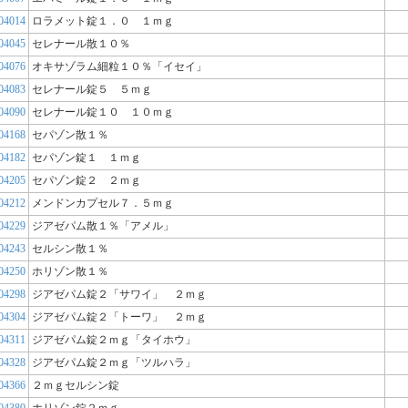
04014
ロラメット錠１．０ １ｍｇ
04045
セレナール散１０％
04076
オキサゾラム細粒１０％「イセイ」
04083
セレナール錠５ ５ｍｇ
04090
セレナール錠１０ １０ｍｇ
04168
セパゾン散１％
04182
セパゾン錠１ １ｍｇ
04205
セパゾン錠２ ２ｍｇ
04212
メンドンカプセル７．５ｍｇ
04229
ジアゼパム散１％「アメル」
04243
セルシン散１％
04250
ホリゾン散１％
04298
ジアゼパム錠２「サワイ」 ２ｍｇ
04304
ジアゼパム錠２「トーワ」 ２ｍｇ
04311
ジアゼパム錠２ｍｇ「タイホウ」
04328
ジアゼパム錠２ｍｇ「ツルハラ」
04366
２ｍｇセルシン錠