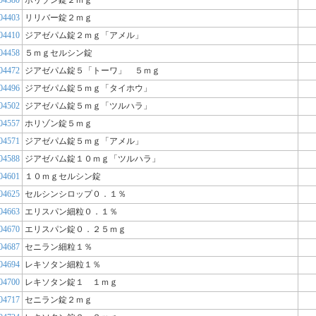
04380
ホリゾン錠２ｍｇ
04403
リリバー錠２ｍｇ
04410
ジアゼパム錠２ｍｇ「アメル」
04458
５ｍｇセルシン錠
04472
ジアゼパム錠５「トーワ」 ５ｍｇ
04496
ジアゼパム錠５ｍｇ「タイホウ」
04502
ジアゼパム錠５ｍｇ「ツルハラ」
04557
ホリゾン錠５ｍｇ
04571
ジアゼパム錠５ｍｇ「アメル」
04588
ジアゼパム錠１０ｍｇ「ツルハラ」
04601
１０ｍｇセルシン錠
04625
セルシンシロップ０．１％
04663
エリスパン細粒０．１％
04670
エリスパン錠０．２５ｍｇ
04687
セニラン細粒１％
04694
レキソタン細粒１％
04700
レキソタン錠１ １ｍｇ
04717
セニラン錠２ｍｇ