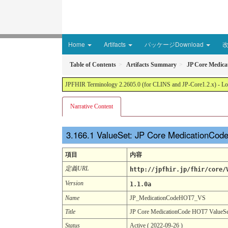
Home
Artifacts
パッケージDownload
Table of Contents
Artifacts Summary
JP Core Medic
JPFHIR Terminology 2.2605.0 (for CLINS and JP-Core1.2.x) - Loc
Narrative Content
ValueSet: JP Core MedicationCo
項目
内容
定義URL
http://jpfhir.jp/fhir/core/
Version
1.1.0a
Name
JP_MedicationCodeHOT7_VS
Title
JP Core MedicationCode HOT7 ValueSe
Status
Active ( 2022-09-26 )