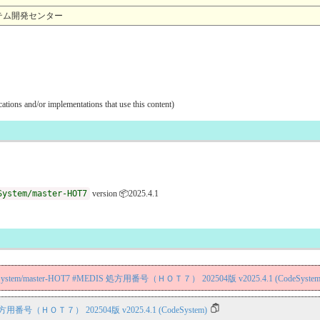
報システム開発センター
ications and/or implementations that use this content)
System/master-HOT7
version 📦2025.4.1
/CodeSystem/master-HOT7 #MEDIS 処方用番号（ＨＯＴ７） 202504版 v2025.4.1 (CodeSystem
 処方用番号（ＨＯＴ７） 202504版 v2025.4.1 (CodeSystem)