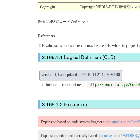
Copyright
Copyright MEDIS-DC 医療情
医薬品HOT7コードの値セット
References
This value set is not used here; it may be used elsewhere (e.g. specif
Logical Definition (CLD)
version: 1; Last updated: 2022-10-11 21:12:30+0900
Include all codes defined in
http://medis.or.jp/Code
Expansion
Expansion based on code system fragment
http://medis.or.jp
Expansion performed internally based on
codesystem #MEDIS