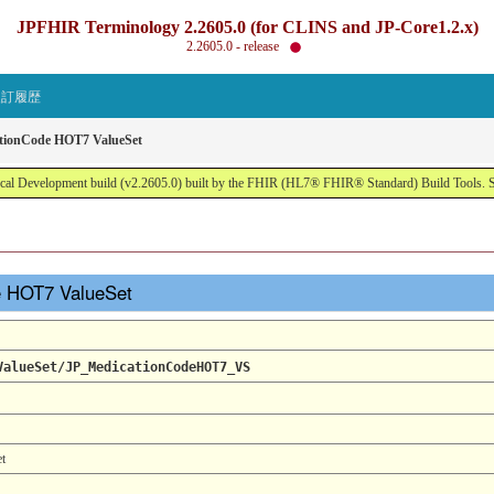
JPFHIR Terminology 2.2605.0 (for CLINS and JP-Core1.2.x)
2.2605.0 - release
改訂履歴
ationCode HOT7 ValueSet
al Development build (v2.2605.0) built by the FHIR (HL7® FHIR® Standard) Build Tools. 
de HOT7 ValueSet
ValueSet/JP_MedicationCodeHOT7_VS
t