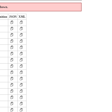
 shown.
nition
JSON
XML