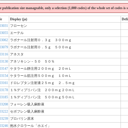
the publication size manageable, only a selection (1,000 codes) of the whole set of codes is
de
Display (ja)
Defi
03031
フローセン
03055
エーテル
03062
ラボナール注射用０．３ｇ ３００ｍｇ
03079
ラボナール注射用０．５ｇ ５００ｍｇ
03116
アネスタ
03130
アネソキシン－５０ ５０％
03147
ケタラール静注用２００ｍｇ ２０ｍＬ
03154
ケタラール筋注用５００ｍｇ １０ｍＬ
03161
ドロレプタン注射液２５ｍｇ ２．５ｍｇ
03178
１％ディプリバン注 ２００ｍｇ２０ｍＬ
03185
１％ディプリバン注 ５００ｍｇ５０ｍＬ
03208
フォーレン吸入麻酔液
03222
セボフレン吸入麻酔液
03239
ブロバリン原末
03246
抱水クロラール「ホエイ」