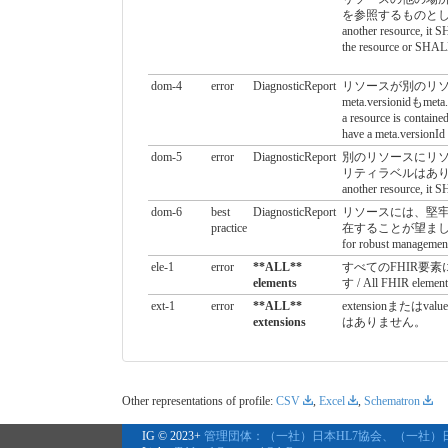
を参照するものとします / If 
another resource, it 
the resource or SHALL 
dom-4
error
DiagnosticReport
リソースが別のリ
meta.versionidもm
a resource is contain
have a meta.versionId
dom-5
error
DiagnosticReport
別のリソースにリ
リティラベルはありません / I
another resource, it 
dom-6
best
DiagnosticReport
リソースには、堅牢な管
practice
在することが望ましい / A r
for robust managemen
ele-1
error
**ALL**
すべてのFHIR要素
elements
す / All FHIR elements
ext-1
error
**ALL**
extensionまたは
extensions
はありません。
Other representations of profile:
CSV
,
Excel
,
Schematron
IG © 2023+
管理団体：（一社）日本HL7協会、（一社）