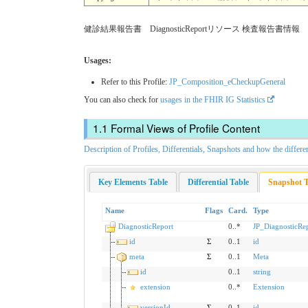
健診結果報告書 DiagnosticReportリソース 検査報告書情報
Usages:
Refer to this Profile:
JP_Composition_eCheckupGeneral
You can also check for
usages in the FHIR IG Statistics
Formal Views of Profile Content
Description of Profiles, Differentials, Snapshots and how the differe
Key Elements Table
Differential Table
Snapshot T
Name
Flags
Card.
Type
DiagnosticReport
0..*
JP_DiagnosticR
id
Σ
0..1
id
meta
Σ
0..1
Meta
id
0..1
string
extension
0..*
Extension
versionId
Σ
0..1
id