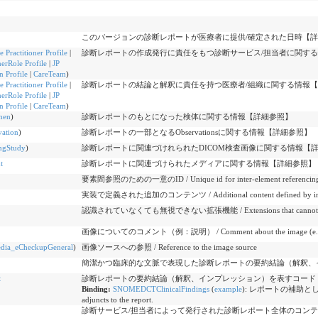
このバージョンの診断レポートが医療者に提供/確定された日時【
e Practitioner Profile
|
診断レポートの作成発行に責任をもつ診断サービス/担当者に関す
nerRole Profile
|
JP
n Profile
|
CareTeam
)
e Practitioner Profile
|
診断レポートの結論と解釈に責任を持つ医療者/組織に関する情報
nerRole Profile
|
JP
n Profile
|
CareTeam
)
men
)
診断レポートのもとになった検体に関する情報【詳細参照】
vation
)
診断レポートの一部となるObservationsに関する情報【詳細参照】
ngStudy
)
診断レポートに関連づけれられたDICOM検査画像に関する情報【
t
診断レポートに関連づけられたメディアに関する情報【詳細参照】
要素間参照のための一意のID / Unique id for inter-element referencin
実装で定義された追加のコンテンツ / Additional content defined by imp
認識されていなくても無視できない拡張機能 / Extensions that cannot be ign
画像についてのコメント（例：説明） / Comment about the image (e.g. e
dia_eCheckupGeneral
)
画像ソースへの参照 / Reference to the image source
簡潔かつ臨床的な文脈で表現した診断レポートの要約結論（解釈、
t
診断レポートの要約結論（解釈、インプレッション）を表すコード
Binding:
SNOMEDCTClinicalFindings
(
example
)
:
レポートの補助として提供さ
adjuncts to the report.
診断サービス/担当者によって発行された診断レポート全体のコンテ