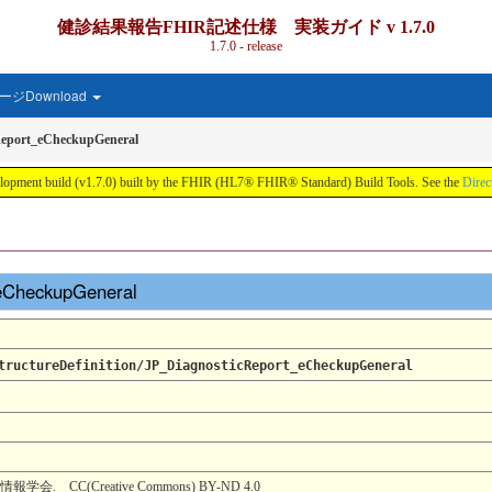
健診結果報告FHIR記述仕様 実装ガイド v 1.7.0
1.7.0 - release
ジDownload
Report_eCheckupGeneral
d (v1.7.0) built by the FHIR (HL7® FHIR® Standard) Build Tools. See the
Direc
_eCheckupGeneral
tructureDefinition/JP_DiagnosticReport_eCheckupGeneral
C(Creative Commons) BY-ND 4.0