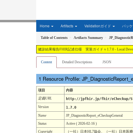
Home
Artifacts
Validationガイド
パッケー
Table of Contents
Artifacts Summary
JP_Diagnostic
健診結果報告FHIR記述仕様 実装ガイド v 1.7.0 - Local Development buil
Content
Detailed Descriptions
JSON
Resource Profile: JP_DiagnosticReport
項目
内容
定義URL
http://jpfhir.jp/fhir/eCheckup/S
Version
1.7.0
Name
JP_DiagnosticReport_eCheckupGeneral
Status
Active ( 2026-02-16 )
Copyright
（一社）日本HL7協会、（一社）日本医療情報学会. C