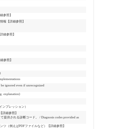
詳細参照】
る情報【詳細参照】
【詳細参照】
詳細参照】
g
lementations
ored even if unrecognized
xplanation)
インプレッション）
【詳細参照】
れる診断コード。 / Diagnosis codes provided as
ンツ（例えばPDFファイルなど）【詳細参照】