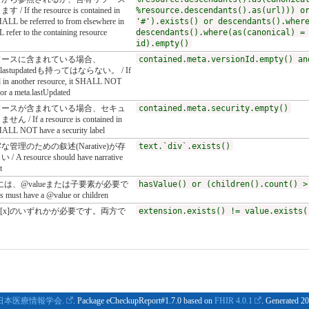
the resource is contained in
%resource.descendants().as(url))) o
SHALL be referred to from elsewhere in
'#').exists() or descendants().wher
refer to the containing resource
descendants().where(as(canonical) =
id).empty()
ソースに含まれている場合、
contained.meta.versionId.empty() an
eta.lastupdatedも持ってはならない。 / If
ed in another resource, it SHALL NOT
 or a meta.lastUpdated
ソースが含まれている場合、セキュ
contained.meta.security.empty()
f a resource is contained in
SHALL NOT have a security label
理のための叙述(Narative)が存
text.`div`.exists()
esource should have narrative
t
には、@valueまたは子要素が必要で
hasValue() or (children().count() >
 must have a @value or children
value[x]のいずれかが必要です。両方で
extension.exists() != value.exists(
日本医療情報学会.
. Package eCheckupReport#1.7.0 based on
FHIR 4.0.1
. Generated
20