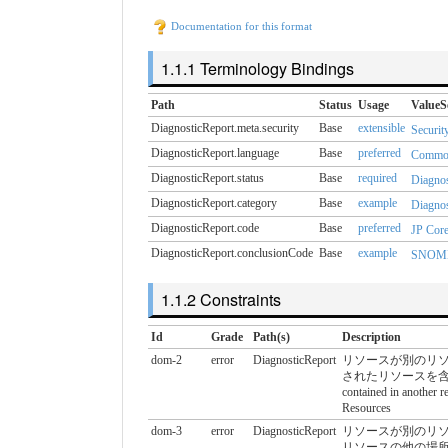
Documentation for this format
Terminology Bindings
Path
Status
Usage
ValueS
DiagnosticReport.meta.​security
Base
extensible
Securit
DiagnosticReport.language
Base
preferred
Common
DiagnosticReport.status
Base
required
Diagnos
DiagnosticReport.category
Base
example
Diagnos
DiagnosticReport.code
Base
preferred
JP Core
DiagnosticReport.conclusionCode
Base
example
SNOMED
Constraints
Id
Grade
Path(s)
Description
dom-2
error
DiagnosticReport
リソースが別のリ
されたリソースを含めてはな
contained in another 
Resources
dom-3
error
DiagnosticReport
リソースが別のリ
リソースの他の場