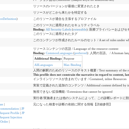
リソースのバージョンが最後に変更されたとき
リソースがどこから来たかを特定する
ureDefinition
)
このリソースが適合を主張するプロファイル
このリソースに適用されたセキュリティラベル
Binding:
All Security Labels
(
extensible
)
:
医療プライバシーおよびセ
このリソースに適用されたタグ
このコンテンツが作成されたルールのセット / A set of rules under which thi
リソースコンテンツの言語 / Language of the resource content
Binding:
CommonLanguages
(
preferred
)
:
人間の言語。 / A human lang
Additional Bindings
Purpose
AllLanguages
Max Binding
人間の解釈のためのリソースのテキスト概要 / Text summary of the resource,
This profile does not constrain the narrative in regard to content, la
インラインリソースが含まれています / Contained, inline Resources
実装で定義された追加のコンテンツ / Additional content defined by imp
無視できない拡張機能 / Extensions that cannot be ignored
実行者/実施者または他のシステムによって、この診断レポートに
lan
|
元になった検査や診断の依頼に関する情報【詳細参照】
commendation
|
JP
equest Profile
|
JP
equest Injection
nOrder
|