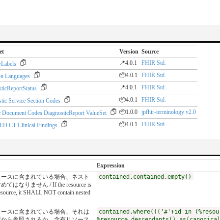
et
Version
Source
📍4.0.1
FHIR Std.
yLabels
📦4.0.1
FHIR Std.
 Languages
📍4.0.1
FHIR Std.
ticReportStatus
📦4.0.1
FHIR Std.
tic Service Section Codes
📦1.0.0
jpfhir-terminology v2.0
 Document Codes DiagnosticReport ValueSet
📦4.0.1
FHIR Std.
 CT Clinical Findings
Expression
ソースに含まれている場合、ネスト
contained.contained.empty()
りません / If the resource is
resource, it SHALL NOT contain nested
ソースに含まれている場合、それは
contained.where((('#'+id in (%resou
所から参照されるか、含有リソース
%resource.descendants().as(canonica