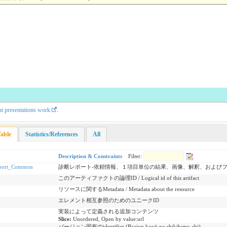
nt presentations work
.
able
Statistics/References
All
Description & Constraints
Filter:
eport_Common
診断レポート-依頼情報、１項目単位の結果、画像、解釈、および
このアーティファクトの論理ID / Logical id of this artifact
リソースに関するMetadata / Metadata about the resource
エレメント相互参照のためのユニークID
実装によって定義される追加コンテンツ
Slice:
Unordered, Open by value:url
バージョン固有のidentifier (Baajon koyū no shikibetsu-shi)