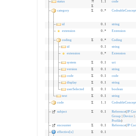
status
?!
1..1
code
Σ
category
Σ
0..*
CodeableConcep
id
0..1
string
extension
0..*
Extension
coding
Σ
0..*
Coding
id
0..1
string
extension
0..*
Extension
system
Σ
0..1
uri
version
Σ
0..1
string
code
Σ
0..1
code
display
Σ
0..1
string
userSelected
Σ
0..1
boolean
text
Σ
0..1
string
code
Σ
1..1
CodeableConcep
subject
Σ
0..1
Reference
(
JP Cor
Group
|
Device
|
Profile
)
encounter
Σ
0..1
Reference
(
JP Cor
effective[x]
Σ
0..1