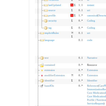
lastUpdated
S
Σ
1..1
instant
source
Σ
0..1
uri
profile
S
Σ
1..*
canonical
(
Struct
security
Σ
0..*
Coding
tag
Σ
0..*
Coding
implicitRules
?!
0..1
uri
Σ
language
0..1
code
text
0..1
Narrative
contained
0..*
Resource
extension
0..*
Extension
modifierExtension
?!
0..*
Extension
identifier
Σ
0..*
Identifier
basedOn
0..*
Reference
(
CareP
ImmunizationRe
Core MedicationR
Core MedicationR
Profile
|
Nutritio
ServiceRequest
)