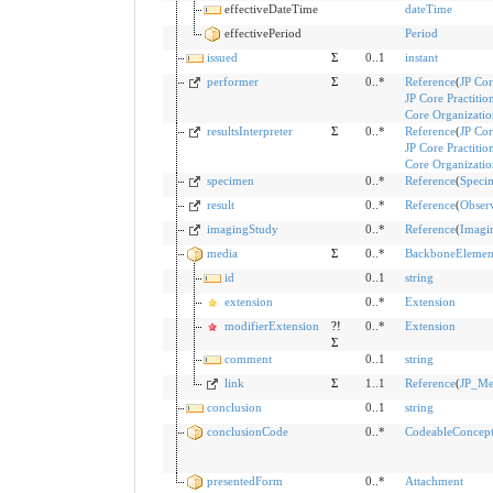
effectiveDateTime
dateTime
effectivePeriod
Period
issued
Σ
0..1
instant
performer
Σ
0..*
Reference
(
JP Cor
JP Core Practitio
Core Organizatio
resultsInterpreter
Σ
0..*
Reference
(
JP Cor
JP Core Practitio
Core Organizatio
specimen
0..*
Reference
(
Speci
result
0..*
Reference
(
Obser
imagingStudy
0..*
Reference
(
Imagi
media
Σ
0..*
BackboneElemen
id
0..1
string
extension
0..*
Extension
modifierExtension
?!
0..*
Extension
Σ
comment
0..1
string
link
Σ
1..1
Reference
(
JP_Me
conclusion
0..1
string
conclusionCode
0..*
CodeableConcep
presentedForm
0..*
Attachment