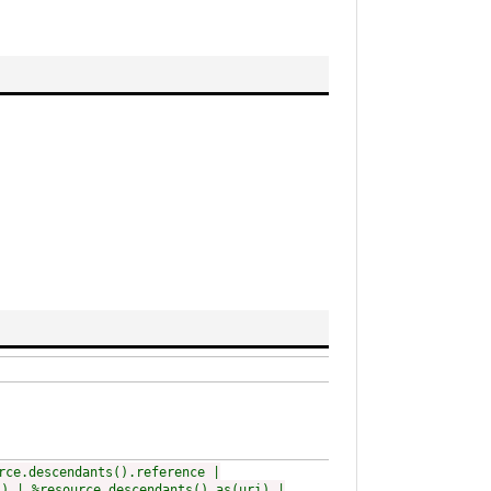
rce.descendants().reference |
l) | %resource.descendants().as(uri) |