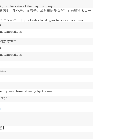
tatus of the diagnostic report.
臓病学、生化学、血液学、放射線医学など）を分類するコー
ド。 / Codes for diagnostic service sections.
g
lementations
y system
g
lementations
ant
hosen directly by the user
cept
d
)
照】