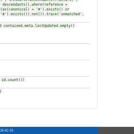
r descendants().where(reference =
e(as(canonical) = '#').exists() or
 '#').exists()).not()).trace('unmatched',
d contained.meta.lastUpdated.empty()
 id.count())
)
26-02-16