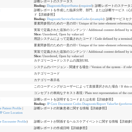
診断レポートのステータス
Binding:
DiagnosticReportStatus
(
required
)
:
診断レポートのステータス。 / The s
t
診断レポートを作成した臨床分野、部門、または診断サービス（心
ド【詳細参照】
Binding:
DiagnosticServiceSectionCodes
(
example
)
:
診断サービスセクションのコー
要素間参照のための一意のID / Unique id for inter-element referencin
実装で定義された追加のコンテンツ / Additional content defined by imp
Slice:
Unordered, Open by value:url
用語システムによって定義されたコード / Code defined by a terminolog
要素間参照のための一意のID / Unique id for inter-element referencin
実装で定義された追加のコンテンツ / Additional content defined by imp
Slice:
Unordered, Open by value:url
カテゴリーコードシステムの識別URL
システムのバージョン - 関連する場合 / Version of the system - if relev
カテゴリーコード
カテゴリー表示名
このコーディングがユーザーによって直接選択された場合 / If this coding was c
コンセプトの単純なテキスト表現 / Plain text representation of the con
t
診断レポートを説明するコードまたは名前【詳細参照】
Binding:
JP Core Document Codes DiagnosticReport ValueSet
(
preferre
e Patient Profile
|
診断レポートの対象患者に関する情報【詳細参照】
JP Core Location
e Encounter Profile
)
診断レポートが関係するヘルスケアイベントに関する情報【詳細参
診断レポートの作成日時【詳細参照】