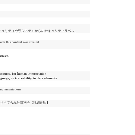
キュリティ分類システムからのセキュリティラベル。
s content was created
uage.
 for human interpretation
nguage, or traceability to data elements
lementations
割り当てられた識別子【詳細参照】