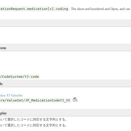
cationRequest.medication[x].coding
. The slices areUnordered and Open, and can b
stem
/CodeSystem/YJ-code
de
tion YJ ValueSet
ore/ValueSet/JP_MedicationCodeYJ_VS
)
splay
おいて選択したコードに対応する文字列とする。
おいて選択したコードに対応する文字列とする。