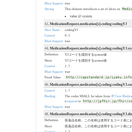
Must Support
true
Slicing
This element introduces a set of slices on
Medi
value @ system
42
. MedicationRequest.medication[x].coding:codingYJ
Slice Name
codingYJ
Control
0..1
Must Support
true
44
. MedicationRequest.medication[x].coding:codingYJ.sy
Definition
YJコードを識別するsystem値
Short
YJコードを識別するsystem値
Control
1..?
Must Support
true
Fixed Value
http://capstandard.jp/iyaku.info
46
. MedicationRequest.medication[x].coding:codingYJ.co
Control
1..?
Binding
The codes SHALL be taken from
JP Core Medica
(
required
to
http://jpfhir.jp/fhir/c
Must Support
true
48
. MedicationRequest.medication[x].coding:codingYJ.di
Definition
医薬品名称。この名称は使用するコード表に
Short
医薬品名称。この名称は使用するコード表に
Control
1..?