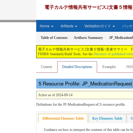
電子カルテ情報共有サービス2文書５情報+患者サマリー FH
Home
Artifacts
Validationガイド
パッケー
Table of Contents
Artifacts Summary
JP_Medication
電子カルテ情報共有サービス2文書５情報+患者サマリー FHIR実装ガイド JP-CLINS（CLi
FHIR® Standard) Build Tools. See the
Directory of published vers
Content
Detailed Descriptions
Examples
JSO
Resource Profile: JP_MedicationRequest
Active as of 2024-09-14
Definitions for the JP-MedicationRequest-eCS resource profile.
Differential Elements Table
Key Elements Table
S
Guidance on how to interpret the contents of this table can be 