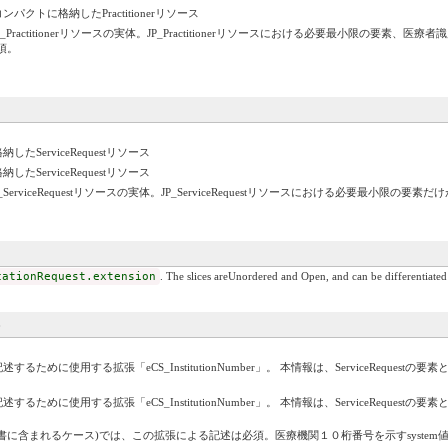
トに格納したPractitionerリソース
P_Practitionerリソースの実体。JP_Practitionerリソースにおける必要最小限の
須。
erviceRequestリソース
erviceRequestリソース
ServiceRequestリソースの実体。JP_ServiceRequestリソースにおける必要最小限の要
cationRequest.extension
. The slices areUnordered and Open, and can be differentiated 
めに使用する拡張「eCS_InstitutionNumber」。 本情報は、ServiceReque
めに使用する拡張「eCS_InstitutionNumber」。 本情報は、ServiceReque
ス)では、この拡張による記述は必須。医療機関１０桁番号を示すsystem値は"http://jpfhir.jp/fhi