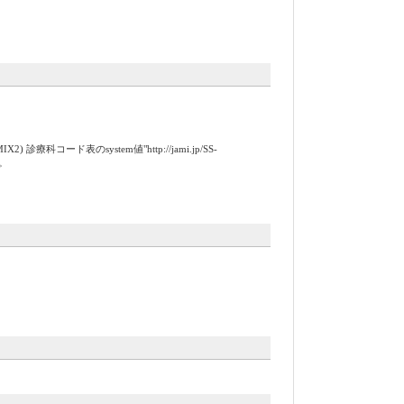
表のsystem値"http://jami.jp/SS-
須。