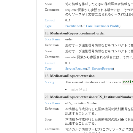
Short
処方情報を作成したときの作成医療者情報をコンパク
Comments
requester要素から参照される場合には、そのJ
のリソースが２文書に含まれるケース)では必
Control
0..1
Type
Practitioner
(
JP Core Practitioner Profile
)
16
. MedicationRequest.contained:order
Slice Name
order
Definition
処方オーダ識別番号情報などをコンパクトに格納したS
Short
処方オーダ識別番号情報などをコンパクトに格納したS
Comments
recorder要素から参照される場合には、そのJP_
Control
0..1
Type
ServiceRequest
(
JP_ServiceRequest
)
18
. MedicationRequest.extension
Slicing
This element introduces a set of slices on
Medi
value @ url
20
. MedicationRequest.extension:eCS_InstitutionNumber
Slice Name
eCS_InstitutionNumber
Definition
本情報を作成発行した医療機関の識別番号を記述するた
記述することとする。
Short
本情報を作成発行した医療機関の識別番号を記述するた
記述することとする。
Comments
電子カルテ情報サービス(このリソースが２文書に含まれるケー