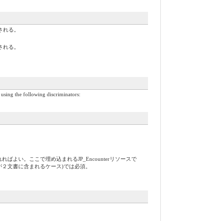
される。
される。
using the following discriminators:
れればよい。ここで埋め込まれるJP_Encounterリソースで
スが２文書に含まれるケース)では必須。