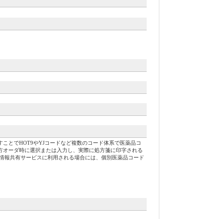
返すことでHOT9やYJコードなど複数のコード体系で医薬品コ
、処方オーダ時に選択または入力し、実際に処方箋に印字される
ルテ情報共有サービスに利用される場合には、個別医薬品コード