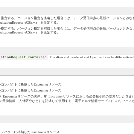
を指定する。バージョン指定を省略した場合には、データ受信時点の最新バージョンとみな
n/JP_MedicationRequest_eCS|x.y.z を設定する。
を指定する。バージョン指定を省略した場合には、データ受信時点の最新バージョンとみな
n/JP_MedicationRequest_eCS|x.y.z を設定する。
cationRequest.contained
. The slices areUnordered and Open, and can be differentiated 
パクトに格納したEncounterリソース
パクトに格納したEncounterリソース
P_Encounterリソースの実体。JP_Encounterリソースにおける必要最小限の要素だけが含ま
記録したときの受診情報（入外区分など）を記述して使用する。電子カルテ情報サービス(このリソー
トに格納したPractitionerリソース