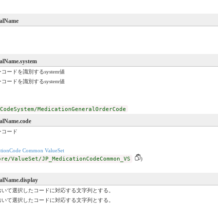
ralName
ralName.system
ードを識別するsystem値
ードを識別するsystem値
CodeSystem/MedicationGeneralOrderCode
ralName.code
ーコード
ationCode Common ValueSet
ore/ValueSet/JP_MedicationCodeCommon_VS
)
ralName.display
おいて選択したコードに対応する文字列とする。
おいて選択したコードに対応する文字列とする。