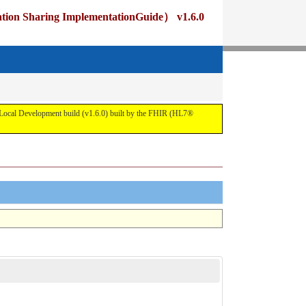
ng ImplementationGuide） v1.6.0
pment build (v1.6.0) built by the FHIR (HL7®