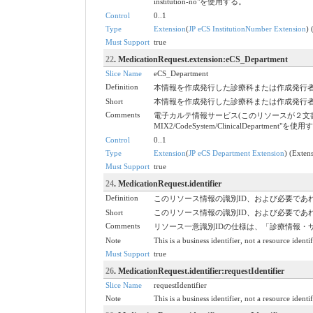
institution-no"を使用する。
Control
0..1
Type
Extension
(
JP eCS InstitutionNumber Extension
) 
Must Support
true
22
. MedicationRequest.extension:eCS_Department
Slice Name
eCS_Department
Definition
本情報を作成発行した診療科または作成発行者の診
Short
本情報を作成発行した診療科または作成発行者の診
Comments
電子カルテ情報サービス(このリソースが２文書に含まれ
MIX2/CodeSystem/ClinicalDep
Control
0..1
Type
Extension
(
JP eCS Department Extension
) (Exten
Must Support
true
24
. MedicationRequest.identifier
Definition
このリソース情報の識別ID、および必要であ
Short
このリソース情報の識別ID、および必要であ
Comments
リソース一意識別IDの仕様は、「診療情報・
Note
This is a business identifier, not a resource identi
Must Support
true
26
. MedicationRequest.identifier:requestIdentifier
Slice Name
requestIdentifier
Note
This is a business identifier, not a resource identi