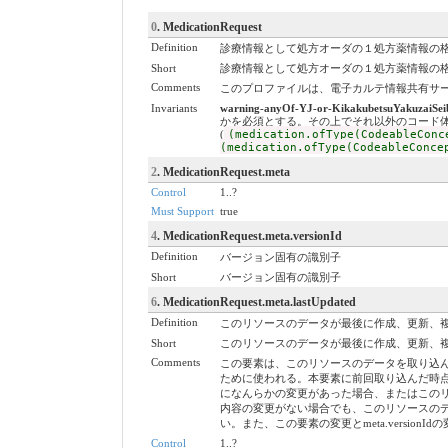
0
. MedicationRequest
Definition
診療情報として処方オーダの１処方薬情報の
Short
診療情報として処方オーダの１処方薬情報の
Comments
このプロファイルは、電子カルテ情報共有サ
Invariants
warning-anyOf-YJ-or-KikakubetsuYakuzaiSei
かを必須とする。その上でそれ以外のコード
(
(medication.ofType(CodeableConc
(medication.ofType(CodeableConce
2
. MedicationRequest.meta
Control
1..?
Must Support
true
4
. MedicationRequest.meta.versionId
Definition
バージョン固有の識別子
Short
バージョン固有の識別子
6
. MedicationRequest.meta.lastUpdated
Definition
このリソースのデータが最後に作成、更新、複写された日時。最
Short
このリソースのデータが最後に作成、更新、複写された日時。最
Comments
この要素は、このリソースのデータを取り込
ために使われる。本要素に前回取り込んだ時
になんらかの変更があった場合、またはこの
内容の変更がない場合でも、このリソースの
い。また、この要素の変更とmeta.versio
Control
1..?