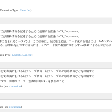
(Extension Type:
Identifier
)
療科情報を記述するために使用する拡張「eCS_Department」
療科情報を記述するために使用する拡張「eCS_Department」
るケース)では、この拡張による記述は必須。コード化する場合には、JAMI(SS-MIX2) 診療科コード
artment"を使用する。診療科を記述する場合には、そのコード化の有無に関わらずtext要素による記述は必
sion Type:
CodeableConcept
)
れば処方箋における剤グループ番号、剤グループ内の順序番号などを格納する。
れば処方箋における剤グループ番号、剤グループ内の順序番号などを格納する。
サマリー汎用リソース一意識別ID仕様」を参照のこと。
fier (see
discussion
)
fier (see
discussion
)