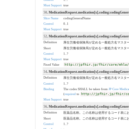
Must Support
true
50
. MedicationRequest.medication[x].coding:codingGene
Slice Name
codingGeneralName
Control
0..1
Must Support
true
52
. MedicationRequest.medication[x].coding:codingGene
Definition
厚生労働省保険局が定める一般処方名マスターコ
Short
厚生労働省保険局が定める一般処方名マスターコ
Control
1..?
Must Support
true
Fixed Value
http://jpfhir.jp/fhir/core/mhlw/
54
. MedicationRequest.medication[x].coding:codingGene
Definition
厚生労働省保険局が定める一般処方名マスタ
Control
1..?
Binding
The codes SHALL be taken from
JP Core Medic
(
required
to
http://jpfhir.jp/fhir/c
Must Support
true
56
. MedicationRequest.medication[x].coding:codingGene
Definition
医薬品名称。この名称は使用するコード表に
Short
医薬品名称。この名称は使用するコード表に
Control
1..?