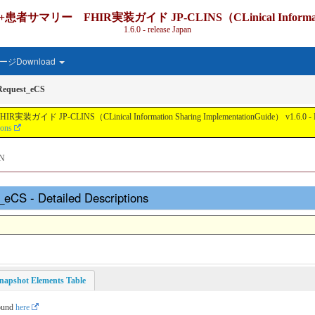
IR実装ガイド JP-CLINS（CLinical Information Shari
1.6.0 - release Japan
ジDownload
Request_eCS
nical Information Sharing ImplementationGuide） v1.6.0 - Local Develo
ions
N
_eCS - Detailed Descriptions
napshot Elements Table
found
here