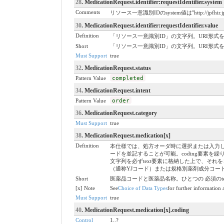
28
. MedicationRequest.identifier:requestIdentifier.system
Comments
リソース一意識別IDのsystem値は"http://jpfhir.jp/fh
30
. MedicationRequest.identifier:requestIdentifier.value
Definition
「リソース一意識別ID」の文字列。URI形式を使う場
Short
「リソース一意識別ID」の文字列。URI形式を使う場
Must Support
true
32
. MedicationRequest.status
Pattern Value
completed
34
. MedicationRequest.intent
Pattern Value
order
36
. MedicationRequest.category
Must Support
true
38
. MedicationRequest.medication[x]
Definition
本仕様では、処方オーダ時に選択または入力し、
ードを並記することが可能。coding要素を
文字列を必ずtext要素に格納した上で、それ
（通称YJコード）または規格別薬剤成分コー
Short
医薬品コードと医薬品名称。ひとつの 必須のtex
[x] Note
See
Choice of Data Types
for further information 
Must Support
true
40
. MedicationRequest.medication[x].coding
Control
1..?