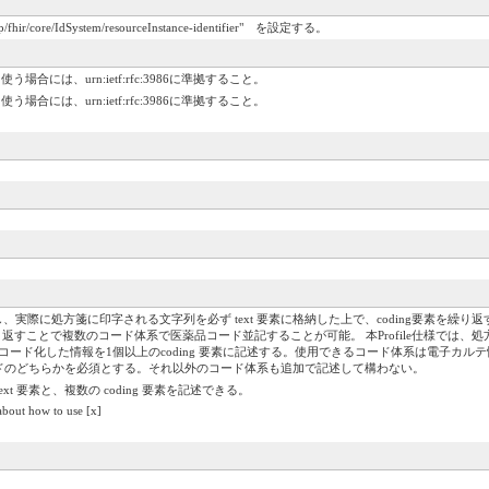
ir/core/IdSystem/resourceInstance-identifier" を設定する。
合には、urn:ietf:rfc:3986に準拠すること。
合には、urn:ietf:rfc:3986に準拠すること。
実際に処方箋に印字される文字列を必ず text 要素に格納した上で、coding要素を繰り
繰り返すことで複数のコード体系で医薬品コード並記することが可能。 本Profile仕様では
をコード化した情報を1個以上のcoding 要素に記述する。使用できるコード体系は電子カ
ドのどちらかを必須とする。それ以外のコード体系も追加で記述して構わない。
t 要素と、複数の coding 要素を記述できる。
about how to use [x]