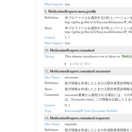
Must Support
true
8
. MedicationRequest.meta.profile
Definition
本プロファイルを識別するURLとバージョン
http://jpfhir.jp/fhir/eCS/StructureDefinitio
Short
本プロファイルを識別するURLとバージョン
http://jpfhir.jp/fhir/eCS/StructureDefinitio
Control
1..?
Must Support
true
10
. MedicationRequest.contained
Slicing
This element introduces a set of slices on
Medi
profile @ $this
12
. MedicationRequest.contained:encounter
Slice Name
encounter
Definition
処方情報を作成したときの入院外来受診情報をコン
Short
処方情報を作成したときの入院外来受診情報をコン
Comments
encounter要素から参照される場合には、そのJ
は、Encounter.classにこの情報を
Control
0..1
Type
Encounter
(
JP Core Encounter Profile
)
14
. MedicationRequest.contained:requester
Slice Name
requester
Definition
処方情報を作成したときの作成医療者情報をコンパク