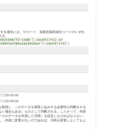
有サービスで使用する場合には、YJコード、規格別薬剤成分コードのいずれ
きる。
eSystem/YJ-code').count()=1) or
kubetsuYakuzaiSeibun').count()=1)
)
239+09:00
239+09:00
を取得し、このデータを再取り込みする必要性の判断をする
ない場合もある）ものとして判断される。したがって、内容
ースのデータを作成した日時）を設定しなければならない。
し、内容に変更がないのであれば、日時を変更しなくてもよ