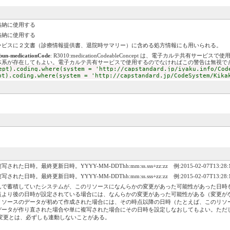
格納に使用する
格納に使用する
ービスに２文書（診療情報提供書、退院時サマリー）に含める処方情報にも用いられる。
bun-medicationCode
: R3010:medicationCodeableConcept は、電子カルテ共
体系が存在してもよい。電子カルテ共有サービスで使用するのでなければこの警告は無視で
ept).coding.where(system = 'http://capstandard.jp/iyaku.info/Cod
pt).coding.where(system = 'http://capstandard.jp/CodeSystem/Kika
終更新日時。YYYY-MM-DDThh:mm:ss.sss+zz:zz 例:2015-02-07T13:28:17.
終更新日時。YYYY-MM-DDThh:mm:ss.sss+zz:zz 例:2015-02-07T13:28:17.
んで蓄積していたシステムが、このリソースになんらかの変更があった可能性があった日時
点より後の日時が設定されている場合には、なんらかの変更があった可能性がある（変更が
リソースのデータが初めて作成された場合には、その時点以降の日時（たとえば、このリソ
データが作り直された場合や単に複写された場合にその日時を設定しなおしてもよい。ただ
nIdの変更とは、必ずしも連動しないことがある。