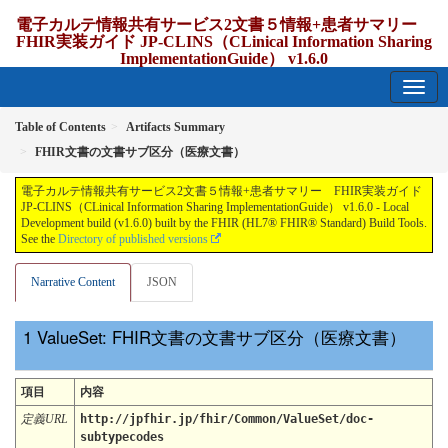
電子カルテ情報共有サービス2文書５情報+患者サマリー
FHIR実装ガイド JP-CLINS（CLinical Information Sharing
ImplementationGuide） v1.6.0
1.6.0 - release Japan
Table of Contents
Artifacts Summary
FHIR文書の文書サブ区分（医療文書）
電子カルテ情報共有サービス2文書５情報+患者サマリー FHIR実装ガイド
JP-CLINS（CLinical Information Sharing ImplementationGuide） v1.6.0 - Local
Development build (v1.6.0) built by the FHIR (HL7® FHIR® Standard) Build Tools.
See the
Directory of published versions
Narrative Content
JSON
ValueSet: FHIR文書の文書サブ区分（医療文書）
項目
内容
定義URL
http://jpfhir.jp/fhir/Common/ValueSet/doc-
subtypecodes