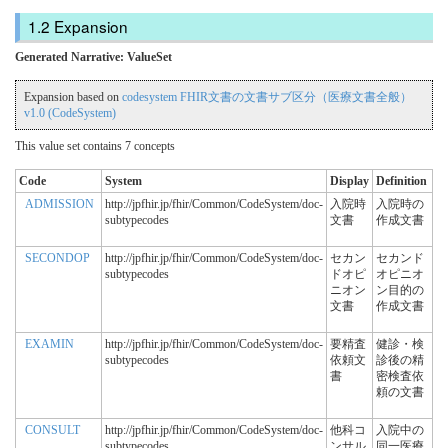
Expansion
Generated Narrative: ValueSet
Expansion based on
codesystem FHIR文書の文書サブ区分（医療文書全般）
v1.0 (CodeSystem)
This value set contains 7 concepts
Code
System
Display
Definition
ADMISSION
http://jpfhir.jp/fhir/Common/CodeSystem/doc-
入院時
入院時の
subtypecodes
文書
作成文書
SECONDOP
http://jpfhir.jp/fhir/Common/CodeSystem/doc-
セカン
セカンド
subtypecodes
ドオピ
オピニオ
ニオン
ン目的の
文書
作成文書
EXAMIN
http://jpfhir.jp/fhir/Common/CodeSystem/doc-
要精査
健診・検
subtypecodes
依頼文
診後の精
書
密検査依
頼の文書
CONSULT
http://jpfhir.jp/fhir/Common/CodeSystem/doc-
他科コ
入院中の
subtypecodes
ンサル
同一医療