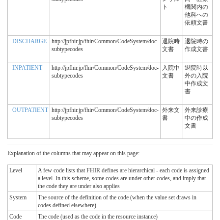
ト
機関内の
他科への
依頼文書
DISCHARGE
http://jpfhir.jp/fhir/Common/CodeSystem/doc-
退院時
退院時の
subtypecodes
文書
作成文書
INPATIENT
http://jpfhir.jp/fhir/Common/CodeSystem/doc-
入院中
退院時以
subtypecodes
文書
外の入院
中作成文
書
OUTPATIENT
http://jpfhir.jp/fhir/Common/CodeSystem/doc-
外来文
外来診療
subtypecodes
書
中の作成
文書
Explanation of the columns that may appear on this page:
Level
A few code lists that FHIR defines are hierarchical - each code is assigned
a level. In this scheme, some codes are under other codes, and imply that
the code they are under also applies
System
The source of the definition of the code (when the value set draws in
codes defined elsewhere)
Code
The code (used as the code in the resource instance)