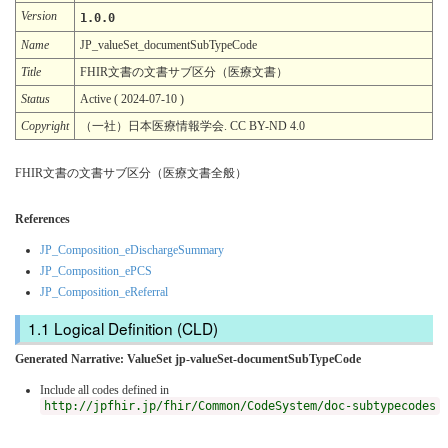
Version
1.0.0
Name
JP_valueSet_documentSubTypeCode
Title
FHIR文書の文書サブ区分（医療文書）
Status
Active ( 2024-07-10 )
Copyright
（一社）日本医療情報学会. CC BY-ND 4.0
FHIR文書の文書サブ区分（医療文書全般）
References
JP_Composition_eDischargeSummary
JP_Composition_ePCS
JP_Composition_eReferral
Logical Definition (CLD)
Generated Narrative: ValueSet jp-valueSet-documentSubTypeCode
Include all codes defined in
http://jpfhir.jp/fhir/Common/CodeSystem/doc-subtypecodes