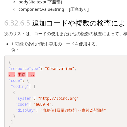
bodySite.text=[下腹部]
component.valueString = [圧痛あり]
追加コードや複数の検査による O
次のリストは、コードの使用または他の複数の検査によって、検
1.可能であれば最も専用のコードを使用する。
例：
{
"resourceType"
:
"Observation"
,
...
中略
...
"code"
:
{
"coding"
:
[
{
"system"
:
"http://loinc.org"
,
"code"
:
"6689-4"
,
"display"
:
"血糖値[質量/体積]--食後2時間値"
}
]