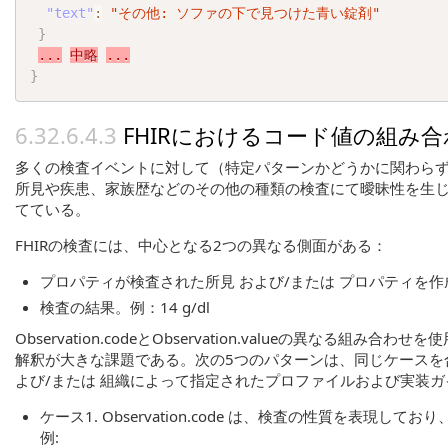
"text"
:
"その他: ソファの下で見つけた青い錠剤"
}
...
中略
...
}
FHIRにおけるコード値の組み
多くの検査イベントに対して（特定パターンかどうかに関わらず）繰り返
所見や疾患、家族歴などのその他の種類の検査にて曖昧性を生じる。この
てている。
FHIRの検査には、中心となる2つの異なる側面がある：
プロパティが検査された所見 および/または プロパティを
検査の結果。例：14 g/dl
Observation.codeとObservation.valu
解釈が大きな課題である。次の5つのパターンは、同じケースを合理
よび/または 組織によって指定されたプロファイルおよび実装ガ
ケース1. Observation.code は、検査の性質を表現し
例: