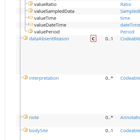
valueRatio
Ratio
valueSampledData
Sampled
valueTime
time
valueDateTime
dateTim
valuePeriod
Period
dataAbsentReason
C
0..1
Codeabl
interpretation
0..*
Codeabl
note
0..*
Annotati
bodySite
0..1
Codeabl