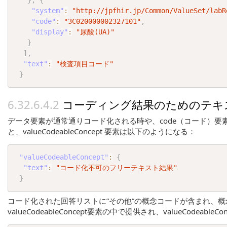
}
,
{
"system"
:
"http://jpfhir.jp/Common/ValueSet/labR
"code"
:
"3C020000002327101"
,
"display"
:
"尿酸(UA)"
}
]
,
"text"
:
"検査項目コード"
}
コーディング結果のためのテキ
データ要素が通常通りコード化される時や、code（コード）要素
と、valueCodeableConcept 要素は以下のようになる：
"valueCodeableConcept"
:
{
"text"
:
"コード化不可のフリーテキスト結果"
}
コード化された回答リストに”その他”の概念コードが含まれ、概念のフ
valueCodeableConcept要素の中で提供され、valueCodea