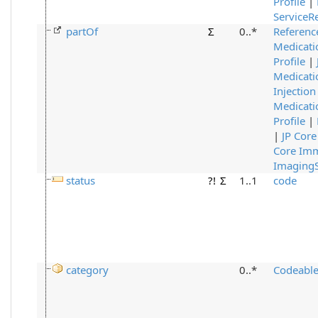
Profile
|
ServiceR
partOf
Σ
0..*
Referenc
Medicati
Profile
|
Medicati
Injection
Medicat
Profile
|
|
JP Core
Core Imm
Imaging
status
?!
Σ
1..1
code
category
0..*
Codeabl