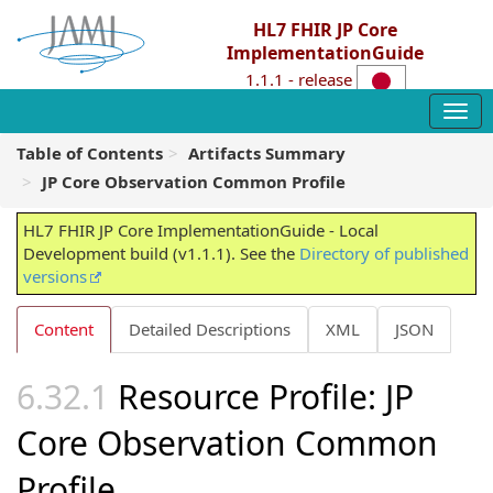
HL7 FHIR JP Core
ImplementationGuide
1.1.1 - release
Table of Contents
Artifacts Summary
JP Core Observation Common Profile
HL7 FHIR JP Core ImplementationGuide - Local
Development build (v1.1.1). See the
Directory of published
versions
Content
Detailed Descriptions
XML
JSON
Resource Profile: JP
Core Observation Common
Profile