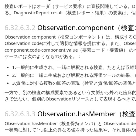
検査レポートはオーダ（サービス要求）に直接関連している。Diag
る。DiagnosticReport.result（検査レポート結
Observation.componen
Observation.component（検査コンポーネント）
Observation.codeに対して適切な情報を提供する。また、Ob
component.code-component.value（要
ケースには次のようなものがある。：
1.一般的に生成され、一緒に解釈される検査、たとえば収
2.一般的に一緒に生成および解釈される評価ツールの結果
3.質問に対する複数の回答の表現（検査と質問/回答の関係
一方で、別の検査の構成要素であるという文脈から外れた臨床的に
きではない。個別のObservationリソースとして表現する
Observation.hasMember（
Observation.hasMember（検査保持メンバ）と Observa
ー状態に対して1つ以上の異なる値を持った結果や、それ自体の