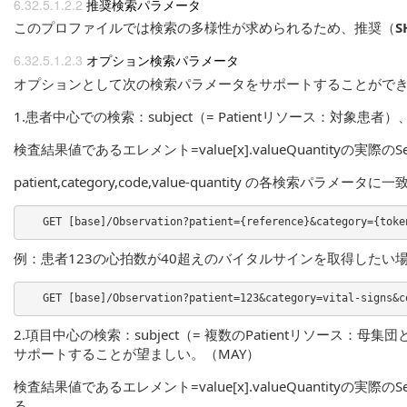
推奨検索パラメータ
このプロファイルでは検索の多様性が求められるため、推奨（
S
オプション検索パラメータ
オプションとして次の検索パラメータをサポートすることができる
1.患者中心での検索：subject（= Patientリソース：対象患者
検査結果値であるエレメント=value[x].valueQuantityの実際のSearc
patient,category,code,value-quantity の各検索パ
例：患者123の心拍数が40超えのバイタルサインを取得したい
2.項目中心の検索：subject（= 複数のPatientリソース：母集団としての
サポートすることが望ましい。（MAY）
検査結果値であるエレメント=value[x].valueQuantityの実際のSearc
る。