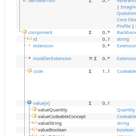
derivedFrom
Σ
0..*
Referenc
|
Imagin
Question
Core Ob
Profile
|
component
Σ
0..*
Backbon
id
0..1
string
extension
0..*
Extensio
modifierExtension
?!
Σ
0..*
Extensio
code
Σ
1..1
Codeabl
value[x]
Σ
0..1
valueQuantity
Quantity
valueCodeableConcept
Codeabl
valueString
string
valueBoolean
boolean