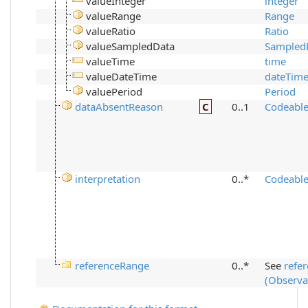
valueInteger
integer
valueRange
Range
valueRatio
Ratio
valueSampledData
Sampled
valueTime
time
valueDateTime
dateTim
valuePeriod
Period
dataAbsentReason
C
0..1
Codeabl
interpretation
0..*
Codeabl
referenceRange
0..*
See
refe
(Observa