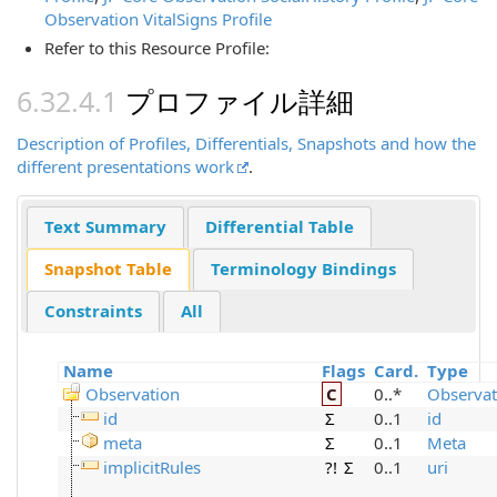
Observation VitalSigns Profile
Refer to this Resource Profile:
プロファイル詳細
Description of Profiles, Differentials, Snapshots and how the
different presentations work
.
Text Summary
Differential Table
Snapshot Table
Terminology Bindings
Constraints
All
Name
Flags
Card.
Type
Observation
C
0..*
Observat
id
Σ
0..1
id
meta
Σ
0..1
Meta
implicitRules
?!
Σ
0..1
uri