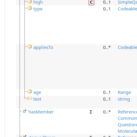
high
C
0..1
SimpleQu
type
0..1
Codeabl
appliesTo
0..*
Codeabl
age
0..1
Range
text
0..1
string
hasMember
Σ
0..*
Referenc
Common 
Question
Molecul