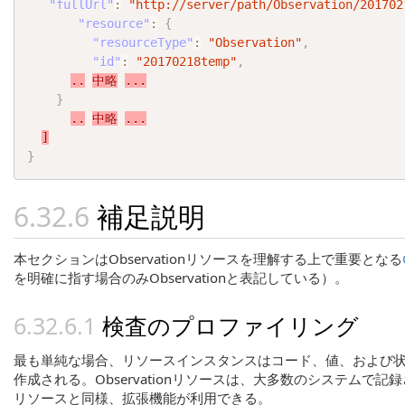
"fullUrl"
:
"http://server/path/Observation/201702
"resource"
:
{
"resourceType"
:
"Observation"
,
"id"
:
"20170218temp"
,
..
中略
...
}
..
中略
...
]
}
補足説明
本セクションはObservationリソースを理解する上で重要となる
を明確に指す場合のみObservationと表記している）。
検査のプロファイリング
最も単純な場合、リソースインスタンスはコード、値、および
作成される。Observationリソースは、大多数のシステ
リソースと同様、拡張機能が利用できる。