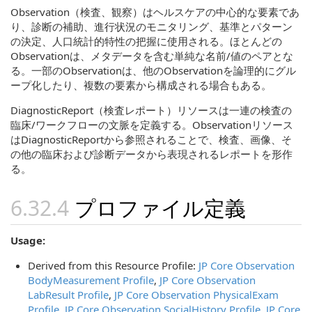
Observation（検査、観察）はヘルスケアの中心的な要素であ
り、診断の補助、進行状況のモニタリング、基準とパターン
の決定、人口統計的特性の把握に使用される。ほとんどの
Observationは、メタデータを含む単純な名前/値のペアとな
る。一部のObservationは、他のObservationを論理的にグル
ープ化したり、複数の要素から構成される場合もある。
DiagnosticReport（検査レポート）リソースは一連の検査の
臨床/ワークフローの文脈を定義する。Observationリソース
はDiagnosticReportから参照されることで、検査、画像、そ
の他の臨床および診断データから表現されるレポートを形作
る。
プロファイル定義
Usage:
Derived from this Resource Profile:
JP Core Observation
BodyMeasurement Profile
,
JP Core Observation
LabResult Profile
,
JP Core Observation PhysicalExam
Profile
,
JP Core Observation SocialHistory Profile
,
JP Core