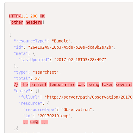
HTTP/
1.1
200
OK
[
other
headers
]
{
"resourceType"
:
"Bundle"
,
"id"
:
"26419249-18b3-45de-b10e-dca0b2e72b"
,
"meta"
:
{
"lastUpdated"
:
"2017-02-18T03:28:49Z"
}
,
"type"
:
"searchset"
,
"total"
:
27
,
//
the
patient
temperature
was
being
taken
several
"entry"
:
[
{
"fullUrl"
:
"http://server/path/Observation/20170
"resource"
:
{
"resourceType"
:
"Observation"
,
"id"
:
"20170219temp"
,
..
中略
...
,
{