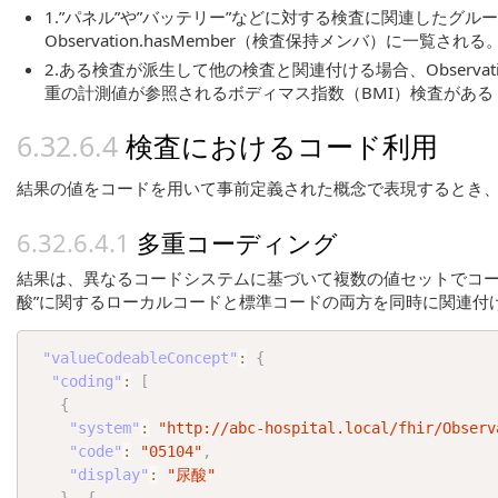
1.”パネル”や”バッテリー”などに対する検査に関連したグループ分
Observation.hasMember（検査保持メンバ
2.ある検査が派生して他の検査と関連付ける場合、Observation
重の計測値が参照されるボディマス指数（BMI）検査がある
検査におけるコード利用
結果の値をコードを用いて事前定義された概念で表現するとき、val
多重コーディング
結果は、異なるコードシステムに基づいて複数の値セットでコー
酸”に関するローカルコードと標準コードの両方を同時に関連付けること
"valueCodeableConcept"
:
{
"coding"
:
[
{
"system"
:
"http://abc-hospital.local/fhir/Observ
"code"
:
"05104"
,
"display"
:
"尿酸"