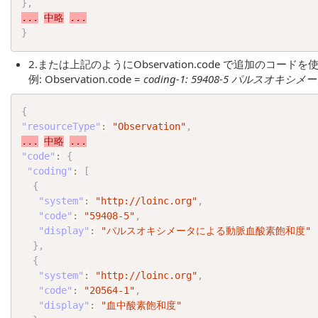
}
,
...
中略
...
}
2.または上記のようにObservation.code で追加のコード
例: Observation.code =
coding-1: 59408-5 パルスオキシ
{
"resourceType"
:
"Observation"
,
...
中略
...
"code"
:
{
"coding"
:
[
{
"system"
:
"http://loinc.org"
,
"code"
:
"59408-5"
,
"display"
:
"パルスオキシメータによる動脈血酸素飽和度"
}
,
{
"system"
:
"http://loinc.org"
,
"code"
:
"20564-1"
,
"display"
:
"血中酸素飽和度"