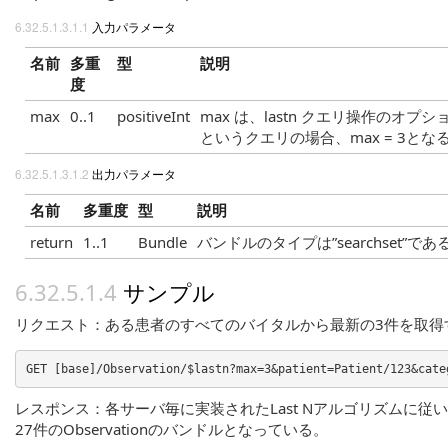
入力パラメータ
名前
多重
型
説明
度
max
0..1
positiveInt
max は、lastn クエリ操作の
というクエリの場合、max = 3とな
出力パラメータ
名前
多重度
型
説明
return
1..1
Bundle
バンドルのタイプは”searchset
サンプル
リクエスト：ある患者のすべてのバイタルから最新の3件を取得
レスポンス：各サーバ毎に実装されたLast Nアルゴリズム
27件のObservationのバンドルとなっている。