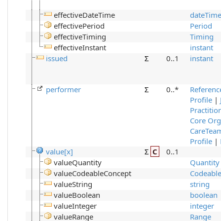
effectiveDateTime
dateTim
effectivePeriod
Period
effectiveTiming
Timing
effectiveInstant
instant
issued
Σ
0..1
instant
performer
Σ
0..*
Referenc
Profile
|
Practitio
Core Org
CareTea
Profile
|
value[x]
Σ
C
0..1
valueQuantity
Quantity
valueCodeableConcept
Codeabl
valueString
string
valueBoolean
boolean
valueInteger
integer
valueRange
Range