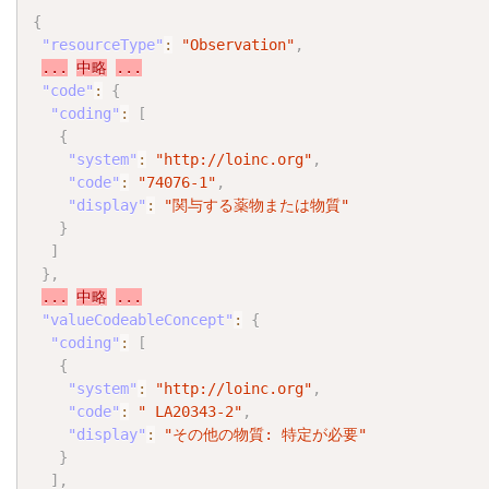
{
"resourceType"
:
"Observation"
,
...
中略
...
"code"
:
{
"coding"
:
[
{
"system"
:
"http://loinc.org"
,
"code"
:
"74076-1"
,
"display"
:
"関与する薬物または物質"
}
]
}
,
...
中略
...
"valueCodeableConcept"
:
{
"coding"
:
[
{
"system"
:
"http://loinc.org"
,
"code"
:
" LA20343-2"
,
"display"
:
"その他の物質: 特定が必要"
}
]
,