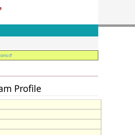
e
ions
xam Profile