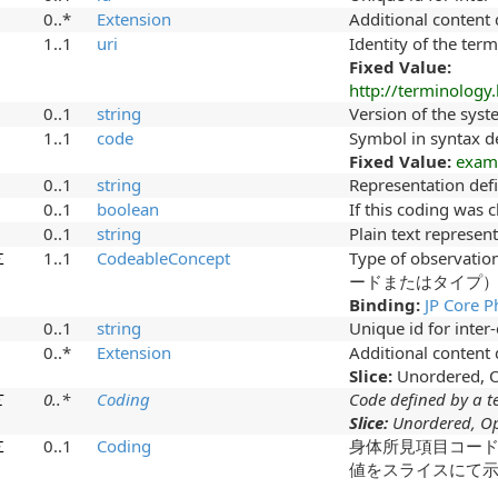
0..*
Extension
Additional content
1..1
uri
Identity of the ter
Fixed Value:
http://terminology
0..1
string
Version of the syste
1..1
code
Symbol in syntax d
Fixed Value:
exa
0..1
string
Representation def
0..1
boolean
If this coding was 
0..1
string
Plain text represen
Σ
1..1
CodeableConcept
Type of observat
ードまたはタイプ
Binding:
JP Core P
0..1
string
Unique id for inter
0..*
Extension
Additional content
Slice:
Unordered, O
Σ
0
..
*
Coding
Code defined by a t
Slice:
Unordered, Op
Σ
0..1
Coding
身体所見項目コー
値をスライスにて