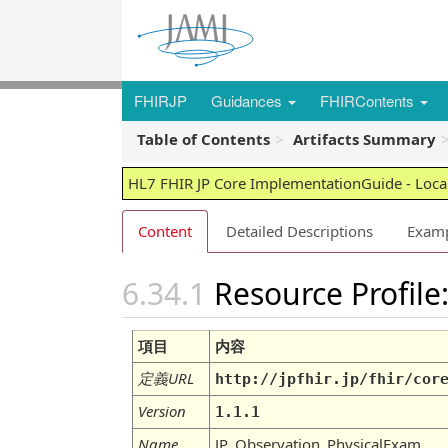
FHIRJP
Guidances
FHIRContents
Table of Contents
Artifacts Summary
HL7 FHIR JP Core ImplementationGuide - Local
Content
Detailed Descriptions
Exam
Resource Profile
項目
内容
定義URL
http://jpfhir.jp/fhir/cor
Version
1.1.1
Name
JP_Observation_PhysicalExam