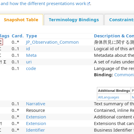
ts and how the different presentations work
.
Snapshot Table
Terminology Bindings
Constraint
Flags
Card.
Type
Description & Con
C
0..*
JP_Observation_Common
身体所見に関する測定
Σ
0..1
id
Logical id of this ar
Σ
0..1
Meta
Metadata about the
?!
Σ
0..1
uri
A set of rules unde
0..1
code
Language of the re
Binding:
CommonL
Additional Bindings
P
AllLanguages
M
0..1
Narrative
Text summary of th
0..*
Resource
Contained, inline 
0..*
Extension
Additional content
?!
0..*
Extension
Extensions that ca
Σ
0..*
Identifier
Business Identif