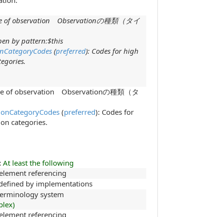
ation.
 type of observation Observationの種類（タイ
en by pattern:$this
onCategoryCodes
(
preferred
)
:
Codes for high
tegories.
 type of observation Observationの種類（タ
ionCategoryCodes
(
preferred
): Codes for
ion categories.
:
At least the following
-element referencing
 defined by implementations
terminology system
plex)
-element referencing