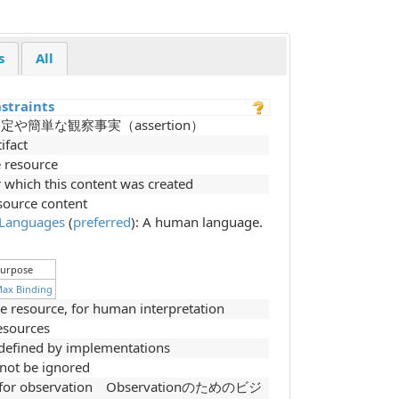
s
All
straints
や簡単な観察事実（assertion）
tifact
 resource
r which this content was created
source content
anguages
(
preferred
): A human language.
urpose
ax Binding
e resource, for human interpretation
Resources
 defined by implementations
nnot be ignored
ier for observation Observationのためのビジ