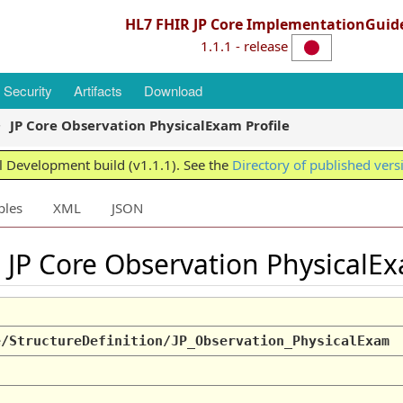
HL7 FHIR JP Core ImplementationGuid
1.1.1 - release
Security
Artifacts
Download
JP Core Observation PhysicalExam Profile
 Development build (v1.1.1). See the
Directory of published vers
ples
XML
JSON
: JP Core Observation PhysicalE
e/StructureDefinition/JP_Observation_PhysicalExam