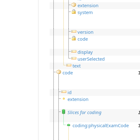
extension
system
version
code
display
userSelected
text
code
id
extension
Slices for coding
coding:physicalExamCode