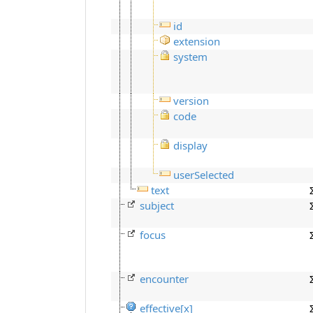
id
extension
system
version
code
display
userSelected
text
subject
focus
encounter
effective[x]