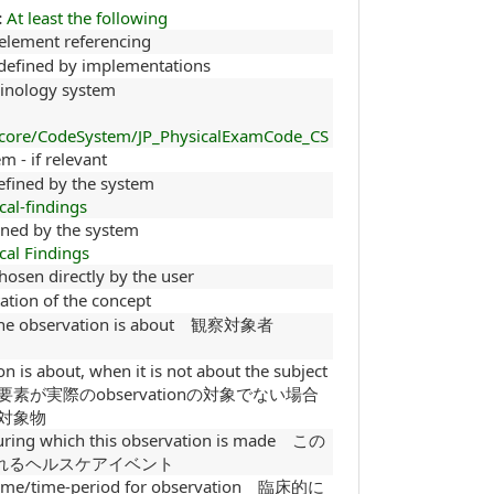
:
At least the following
-element referencing
 defined by implementations
minology system
hir/core/CodeSystem/JP_PhysicalExamCode_CS
m - if relevant
efined by the system
cal-findings
ined by the system
cal Findings
chosen directly by the user
tation of the concept
the observation is about 観察対象者
n is about, when it is not about the subject
ject 要素が実際のobservationの対象でない場合
 の対象物
during which this observation is made この
が行われるヘルスケアイベント
nt time/time-period for observation 臨床的に