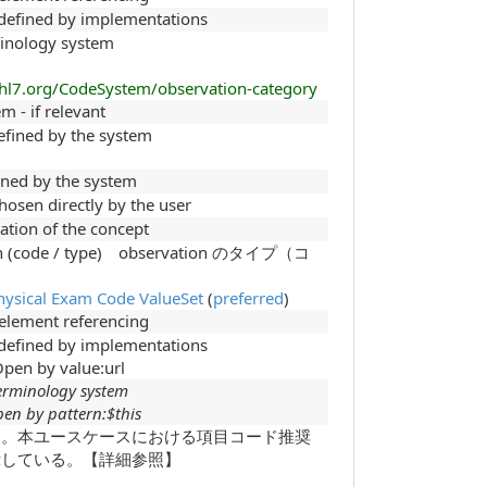
 defined by implementations
minology system
.hl7.org/CodeSystem/observation-category
m - if relevant
efined by the system
m
ined by the system
chosen directly by the user
tation of the concept
ion (code / type) observation のタイプ（コ
）
hysical Exam Code ValueSet
(
preferred
)
-element referencing
 defined by implementations
pen by value:url
erminology system
en by pattern:$this
ド。本ユースケースにおける項目コード推奨
示している。【詳細参照】