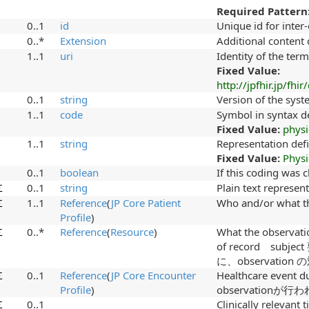
Required Pattern
0..1
id
Unique id for inter
0..*
Extension
Additional content
1..1
uri
Identity of the ter
Fixed Value:
http://jpfhir.jp/f
0..1
string
Version of the syste
1..1
code
Symbol in syntax d
Fixed Value:
physi
1..1
string
Representation def
Fixed Value:
Physi
0..1
boolean
If this coding was 
Σ
0..1
string
Plain text represen
Σ
1..1
Reference
(
JP Core Patient
Who and/or what 
Profile
)
Σ
0..*
Reference
(
Resource
)
What the observatio
of record sub
に、observation
Σ
0..1
Reference
(
JP Core Encounter
Healthcare event 
Profile
)
observation
Σ
0..1
Clinically releva