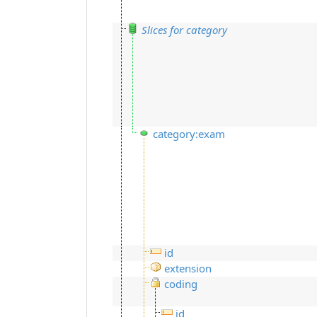
Slices for category
category:exam
id
extension
coding
id