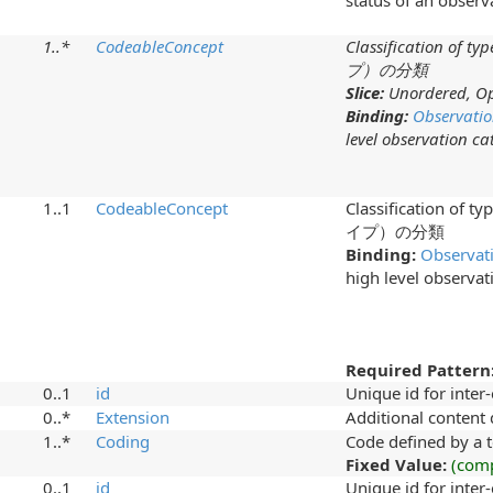
status of an observ
1
..
*
CodeableConcept
Classification of
プ）の分類
Slice:
Unordered, Op
Binding:
Observati
level observation ca
1..1
CodeableConcept
Classification of
イプ）の分類
Binding:
Observat
high level observat
Required Pattern
0..1
id
Unique id for inter
0..*
Extension
Additional content
1..*
Coding
Code defined by a 
Fixed Value:
(com
0..1
id
Unique id for inter