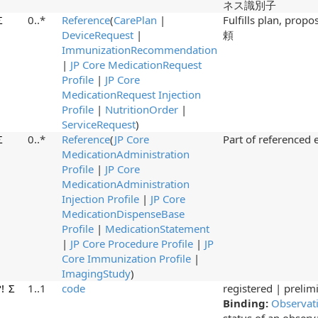
ネス識別子
Σ
0..*
Reference
(
CarePlan
|
Fulfills plan,
DeviceRequest
|
頼
ImmunizationRecommendation
|
JP Core MedicationRequest
Profile
|
JP Core
MedicationRequest Injection
Profile
|
NutritionOrder
|
ServiceRequest
)
Σ
0..*
Reference
(
JP Core
Part of refer
MedicationAdministration
Profile
|
JP Core
MedicationAdministration
Injection Profile
|
JP Core
MedicationDispenseBase
Profile
|
MedicationStatement
|
JP Core Procedure Profile
|
JP
Core Immunization Profile
|
ImagingStudy
)
?!
Σ
1..1
code
registered | prelim
Binding:
Observat