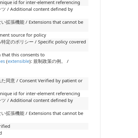
d for inter-element referencing
tional content defined by
/ Extensions that cannot be
 source for policy
ー / Specific policy covered
t this consents to
des
(
extensible
): 規制政策の例。 /
nsent Verified by patient or
d for inter-element referencing
tional content defined by
/ Extensions that cannot be
fied
d