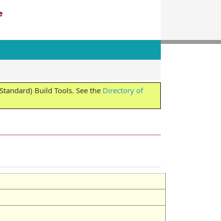
e
tandard) Build Tools. See the
Directory of