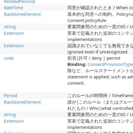
RelatedPerson
)
dateTime
同意が確認されたとき / When conse
BackboneElement
基本的な同意への制約。Policyrule / C
Consent.policyRule
string
要素間参照のための一意のID / Unique i
Extension
実装で定義された追加のコンテンツ / Addi
implementations
Extension
認識されていなくても無視できない拡張機能 
ignored even if unrecognized
code
拒否|許可 / deny | permit
Binding:
ConsentProvisionTyp
除など、ルールステートメントがどの
statement is applied, such as a
consent.
Period
このルールの時間枠 / Timeframe for
BackboneElement
誰が|このルール（またはグル
れたもの / Who|what controlled by
string
要素間参照のための一意のID / Unique i
Extension
実装で定義された追加のコンテンツ / Addi
implementations