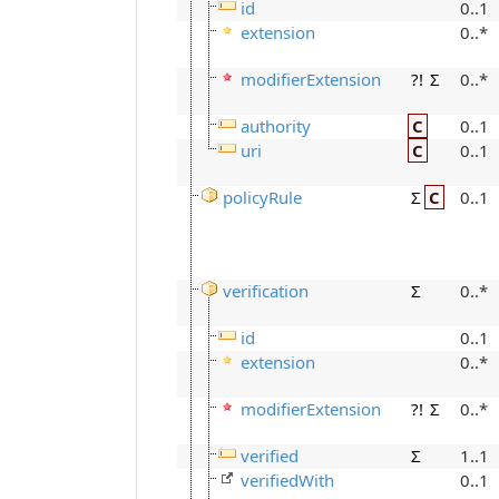
id
0..1
extension
0..*
modifierExtension
?!
Σ
0..*
authority
C
0..1
uri
C
0..1
policyRule
Σ
C
0..1
verification
Σ
0..*
id
0..1
extension
0..*
modifierExtension
?!
Σ
0..*
verified
Σ
1..1
verifiedWith
0..1