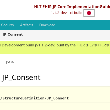
HL7 FHIR JP Core ImplementationGuid
1.1.2-dev - ci-build
Security
Artifacts
Download
JP_Consent
 Development build (v1.1.2-dev) built by the FHIR (HL7® FHIR® S
JSON
: JP_Consent
e/StructureDefinition/JP_Consent