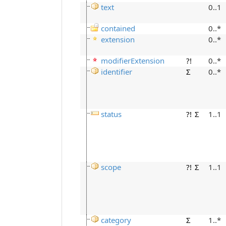
text
0..1
contained
0..*
extension
0..*
modifierExtension
?!
0..*
identifier
Σ
0..*
status
?!
Σ
1..1
scope
?!
Σ
1..1
category
Σ
1..*