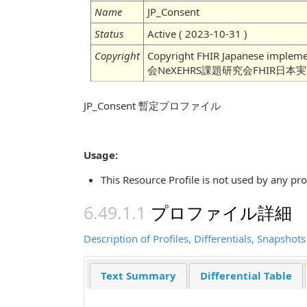
Name
JP_Consent
Status
Active ( 2023-10-31 )
Copyright
Copyright FHIR Japanese imple
会NeXEHRS課題研究会FHIR日本
JP_Consent 暫定プロファイル
Usage:
This Resource Profile is not used by any pr
プロファイル詳細
Description of Profiles, Differentials, Snapsho
Text Summary
Differential Table