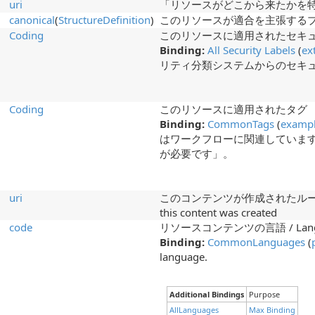
uri
「リソースがどこから来たかを
canonical
(
StructureDefinition
)
このリソースが適合を主張する
Coding
このリソースに適用されたセキ
Binding:
All Security Labels
(
ex
リティ分類システムからのセキ
Coding
このリソースに適用されたタグ
Binding:
CommonTags
(
examp
はワークフローに関連していま
が必要です」。
uri
このコンテンツが作成されたルールのセット 
this content was created
code
リソースコンテンツの言語 / Language 
Binding:
CommonLanguages
(
language.
Additional Bindings
Purpose
AllLanguages
Max Binding