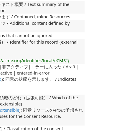
 / Text summary of the
ion
ntained, inline Resources
tional content defined by
hat cannot be ignored
fier for this record (external
//acme.org/identifier/local/eCMS"}
アクティブ|エラーに入った / draft |
nactive | entered-in-error
d
): 同意の状態を示します。 / Indicates
どれ（拡張可能） / Which of the
(extensible)
extensible
): 同意リソースの4つの予想され
ses for the Consent Resource.
sification of the consent