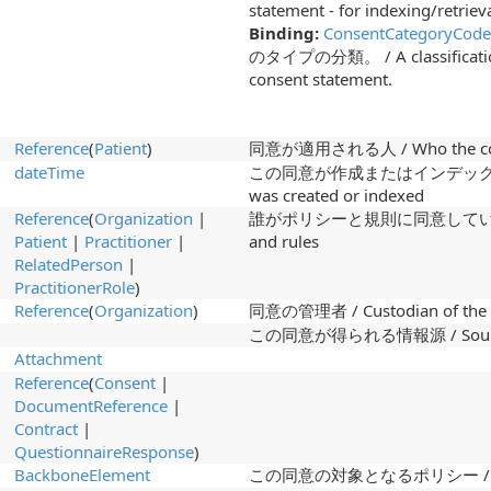
statement - for indexing/retriev
Binding:
ConsentCategoryCode
のタイプの分類。 / A classification o
consent statement.
Reference
(
Patient
)
同意が適用される人 / Who the cons
dateTime
この同意が作成またはインデックス作成さ
was created or indexed
Reference
(
Organization
|
誰がポリシーと規則に同意しているのか / W
Patient
|
Practitioner
|
and rules
RelatedPerson
|
PractitionerRole
)
Reference
(
Organization
)
同意の管理者 / Custodian of the 
この同意が得られる情報源 / Source fro
Attachment
Reference
(
Consent
|
DocumentReference
|
Contract
|
QuestionnaireResponse
)
BackboneElement
この同意の対象となるポリシー / Policie