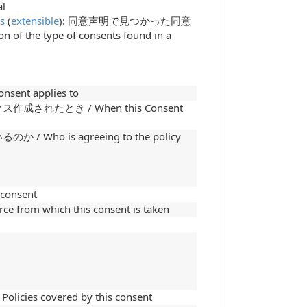
al
s
(
extensible
): 同意声明で見つかった同意
f the type of consents found in a
ent applies to
れたとき / When this Consent
ho is agreeing to the policy
consent
m which this consent is taken
s covered by this consent