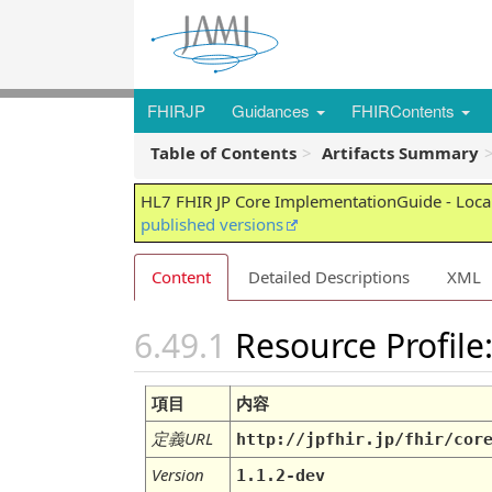
FHIRJP
Guidances
FHIRContents
Table of Contents
Artifacts Summary
HL7 FHIR JP Core ImplementationGuide - Local
published versions
Content
Detailed Descriptions
XML
Resource Profile
項目
内容
定義URL
http://jpfhir.jp/fhir/cor
Version
1.1.2-dev