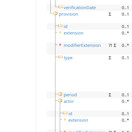
verificationDate
0..1
provision
Σ
0..1
id
0..1
extension
0..*
modifierExtension
?!
Σ
0..*
type
Σ
0..1
period
Σ
0..1
actor
0..*
id
0..1
extension
0..*