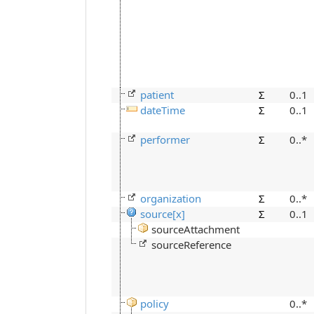
patient
Σ
0..1
dateTime
Σ
0..1
performer
Σ
0..*
organization
Σ
0..*
source[x]
Σ
0..1
sourceAttachment
sourceReference
policy
0..*