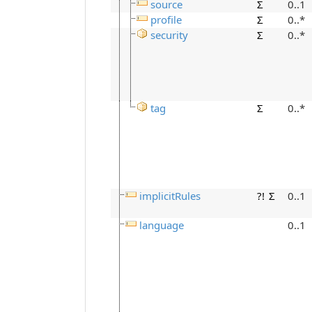
source
Σ
0..1
profile
Σ
0..*
security
Σ
0..*
tag
Σ
0..*
implicitRules
?!
Σ
0..1
language
0..1