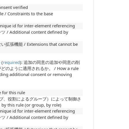
nt verified
onstraints to the base
d for inter-element referencing
tional content defined by
/ Extensions that cannot be
e
(
required
): 追加の同意の追加や同意の削
ように適用されるか。 / How a rule
dding additional consent or removing
 this rule
ープ、役割によるグループ）によって制御さ
 this rule (or group, by role)
d for inter-element referencing
tional content defined by