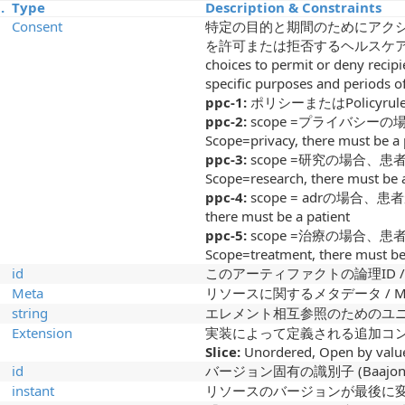
.
Type
Description & Constraints
Consent
特定の目的と期間のためにアク
を許可または拒否するヘルスケア消費者の選
choices to permit or deny recipi
specific purposes and periods o
ppc-1:
ポリシーまたはPolicyruleのいず
ppc-2:
scope =プライバシーの
Scope=privacy, there must be a 
ppc-3:
scope =研究の場合、患
Scope=research, there must be a
ppc-4:
scope = adrの場合、患者
there must be a patient
ppc-5:
scope =治療の場合、患
Scope=treatment, there must be
id
このアーティファクトの論理ID / Logical
Meta
リソースに関するメタデータ / Metadat
string
エレメント相互参照のためのユニ
Extension
実装によって定義される追加コ
Slice:
Unordered, Open by value
id
バージョン固有の識別子 (Baajon koyū
instant
リソースのバージョンが最後に