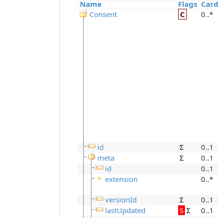
Name
Flags
Card
Consent
C
0..*
id
Σ
0..1
meta
Σ
0..1
id
0..1
extension
0..*
versionId
Σ
0..1
lastUpdated
S
Σ
0..1