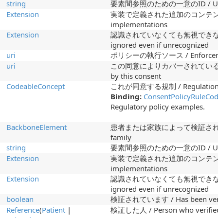
string
要素間参照のための一意のID / Unique i
Extension
実装で定義された追加のコンテンツ / Addi
implementations
Extension
認識されていなくても無視できない拡張機能 
ignored even if unrecognized
uri
ポリシーの執行ソース / Enforcement
uri
この同意によりカバーされている特定のポリシ
by this consent
CodeableConcept
これが同意する規制 / Regulation tha
Binding:
ConsentPolicyRuleCo
Regulatory policy examples.
BackboneElement
患者または家族によって検証された同意 / Co
family
string
要素間参照のための一意のID / Unique i
Extension
実装で定義された追加のコンテンツ / Addi
implementations
Extension
認識されていなくても無視できない拡張機能 
ignored even if unrecognized
boolean
検証されています / Has been veri
Reference
(
Patient
|
検証した人 / Person who verifie