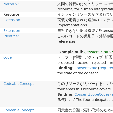
Narrative
人間の解釈のためのリソースのテキスト概要
resource, for human interpretat
Resource
インラインリソースが含まれています / Co
Extension
実装で定義された追加のコンテンツ / Addi
implementations
Extension
無視できない拡張機能 / Extensions t
Identifier
このレコードの識別子（外部参照） / Identi
references)
Example null:
{"system":"http:
code
ドラフト|提案|アクティブ|拒否|非
proposed | active | rejected | i
Binding:
ConsentState
(
require
the state of the consent.
CodeableConcept
このリソースがカバーする4つの領域の
four areas this resource covers 
Binding:
ConsentScopeCodes
(
る使用。 / The four anticipated u
CodeableConcept
同意書の分類 - 索引/取得のための / Clas